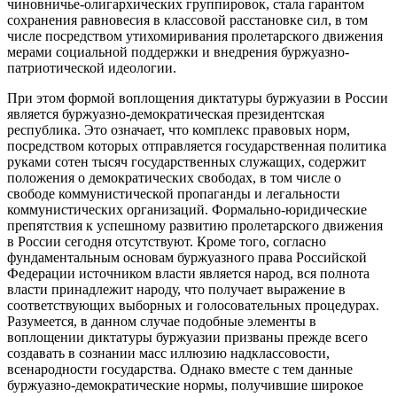
чиновничье-олигархических группировок, стала гарантом
сохранения равновесия в классовой расстановке сил, в том
числе посредством утихомиривания пролетарского движения
мерами социальной поддержки и внедрения буржуазно-
патриотической идеологии.
При этом формой воплощения диктатуры буржуазии в России
является буржуазно-демократическая президентская
республика. Это означает, что комплекс правовых норм,
посредством которых отправляется государственная политика
руками сотен тысяч государственных служащих, содержит
положения о демократических свободах, в том числе о
свободе коммунистической пропаганды и легальности
коммунистических организаций. Формально-юридические
препятствия к успешному развитию пролетарского движения
в России сегодня отсутствуют. Кроме того, согласно
фундаментальным основам буржуазного права Российской
Федерации источником власти является народ, вся полнота
власти принадлежит народу, что получает выражение в
соответствующих выборных и голосовательных процедурах.
Разумеется, в данном случае подобные элементы в
воплощении диктатуры буржуазии призваны прежде всего
создавать в сознании масс иллюзию надклассовости,
всенародности государства. Однако вместе с тем данные
буржуазно-демократические нормы, получившие широкое