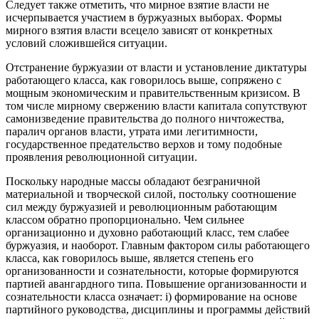
Следует также отметить, что мирное взятие власти не
исчерпывается участием в буржуазных выборах. Формы
мирного взятия власти всецело зависят от конкретных
условий сложившейся ситуации.
Отстранение буржуазии от власти и установление диктатуры
работающего класса, как говорилось выше, сопряжено с
мощным экономическим и правительственным кризисом. В
том числе мирному свержению власти капитала сопутствуют
самонизведение правительства до полного ничтожества,
паралич органов власти, утрата ими легитимности,
государственное предательство верхов и тому подобные
проявления революционной ситуации.
Поскольку народные массы обладают безграничной
материальной и творческой силой, постольку соотношение
сил между буржуазией и революционным работающим
классом обратно пропорционально. Чем сильнее
организационно и духовно работающий класс, тем слабее
буржуазия, и наоборот. Главным фактором силы работающего
класса, как говорилось выше, является степень его
организованности и сознательности, которые формируются
партией авангардного типа. Повышение организованности и
сознательности класса означает: i) формирование на основе
партийного руководства, дисциплины и программы действий