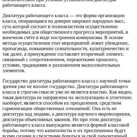
работающего класса.
Диктатура работающего класса — это форма организации
класса, опирающаяся на доверие широких народных масс,
суть которой состоит в полновластном осуществлении
необходимых для общественного прогресса мероприятий, в
конечном счёте в виде построения коммунизма. В основе
метода осуществления этих мероприятий лежит убеждение,
пропаганда, повышение сознательности, культурничество и
так далее, а принуждение составляет вторичный элемент,
связанный с сопротивлением, пережитками прошлого,
устоями, традициями и разложением малосознательных
элементов.
Государство диктатуры работающего класса с научной точки
зрения уже не вполне государство. Диктатура работающего
класса в строгом смысле уже не является властью. Как видно,
такая диктатура не направлена на эксплуатацию и угнетение,
наоборот, является способом их преодоления, средством
гармонизации общественных отношений. Она есть не
диктатура над людьми, а диктатура научного мировоззрения,
диктатура объективных законов. Но при этом диктатура
работающего класса вынуждено является формой классовой
борьбы, потому что капиталисты и их приспешники будут
всеми силами и средствами бороться за свой паразитарный