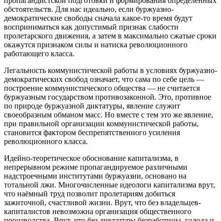
пропагандистской подготовки и формирования определённых
обстоятельств. Для нас идеально, если буржуазно-
демократические свободы сначала какое-то время будут
восприниматься как допустимый признак слабости
пролетарского движения, а затем в максимально сжатые сроки
окажутся признаком силы и натиска революционного
работающего класса.
Легальность коммунистической работы в условиях буржуазно-
демократических свобод означает, что сама по себе цель —
построение коммунистического общества — не считается
буржуазным государством противозаконной. Это, противное
по природе буржуазной диктатуры, явление служит
своеобразным обманом масс. Но вместе с тем это же явление,
при правильной организации коммунистической работы,
становится фактором беспрепятственного усиления
революционного класса.
Идейно-теоретическое обоснование капитализма, в
непрерывном режиме пропагандируемое различными
надстроечными институтами буржуазии, основано на
тотальной лжи. Многочисленные идеологи капитализма врут,
что наёмный труд позволит пролетариям добиться
зажиточной, счастливой жизни. Врут, что без владельцев-
капиталистов невозможна организация общественного
производства. Врут, что без диктатуры безработицы, голода и