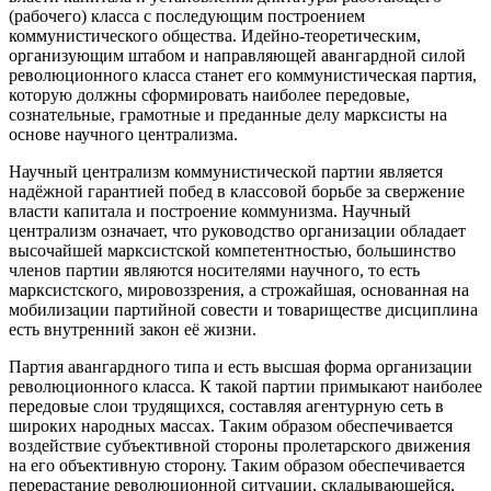
(рабочего) класса с последующим построением
коммунистического общества. Идейно-теоретическим,
организующим штабом и направляющей авангардной силой
революционного класса станет его коммунистическая партия,
которую должны сформировать наиболее передовые,
сознательные, грамотные и преданные делу марксисты на
основе научного централизма.
Научный централизм коммунистической партии является
надёжной гарантией побед в классовой борьбе за свержение
власти капитала и построение коммунизма. Научный
централизм означает, что руководство организации обладает
высочайшей марксистской компетентностью, большинство
членов партии являются носителями научного, то есть
марксистского, мировоззрения, а строжайшая, основанная на
мобилизации партийной совести и товариществе дисциплина
есть внутренний закон её жизни.
Партия авангардного типа и есть высшая форма организации
революционного класса. К такой партии примыкают наиболее
передовые слои трудящихся, составляя агентурную сеть в
широких народных массах. Таким образом обеспечивается
воздействие субъективной стороны пролетарского движения
на его объективную сторону. Таким образом обеспечивается
перерастание революционной ситуации, складывающейся,