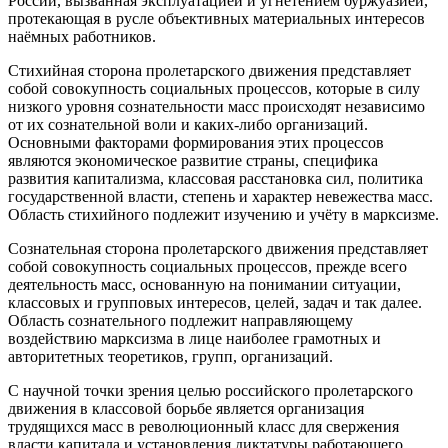
России, вызванная эксплуатацией и угнетением буржуазией,
протекающая в русле объективных материальных интересов
наёмных работников.
Стихийная сторона пролетарского движения представляет
собой совокупность социальных процессов, которые в силу
низкого уровня сознательности масс происходят независимо
от их сознательной воли и каких-либо организаций.
Основными факторами формирования этих процессов
являются экономическое развитие страны, специфика
развития капитализма, классовая расстановка сил, политика
государственной власти, степень и характер невежества масс.
Область стихийного подлежит изучению и учёту в марксизме.
Сознательная сторона пролетарского движения представляет
собой совокупность социальных процессов, прежде всего
деятельность масс, основанную на понимании ситуации,
классовых и групповых интересов, целей, задач и так далее.
Область сознательного подлежит направляющему
воздействию марксизма в лице наиболее грамотных и
авторитетных теоретиков, групп, организаций.
С научной точки зрения целью российского пролетарского
движения в классовой борьбе является организация
трудящихся масс в революционный класс для свержения
власти капитала и установления диктатуры работающего