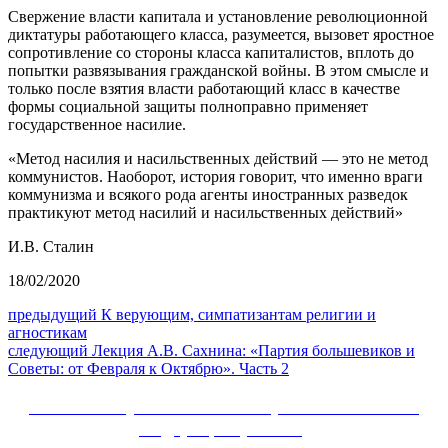
Свержение власти капитала и установление революционной
диктатуры работающего класса, разумеется, вызовет яростное
сопротивление со стороны класса капиталистов, вплоть до
попытки развязывания гражданской войны. В этом смысле и
только после взятия власти работающий класс в качестве
формы социальной защиты полноправно применяет
государственное насилие.
«Метод насилия и насильственных действий — это не метод
коммунистов. Наоборот, история говорит, что именно враги
коммунизма и всякого рода агенты иностранных разведок
практикуют метод насилий и насильственных действий»
И.В. Сталин
18/02/2020
Навигация
Предыдущий
предыдущий
К верующим, симпатизантам религии и
пост:
агностикам
по
Следующее
следующий
Лекция А.В. Сахнина: «Партия большевиков и
записям
сообщение:
Советы: от Февраля к Октябрю». Часть 2
Сайт Коммунистической партии Российской
Федерации (КПРФ)