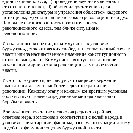
единства воли класса, ii) проведение научно-выверенной
стратегии и тактики, iii) обретение достаточного для
установления диктатуры и управления обществом кадрового
потенциала, iv) установление высокого революционного духа.
Чем выше организованность и сознательность
революционного класса, тем ближе ситуация к
революционной.
Из сказанного выше видно, коммунисты в условиях
буржуазно-демократических свобод за насильственный захват
власти или за насильственное изменение конституционного
строя не выступают. Коммунисты выступают за полное
исчерпание мирного этапа революции, за мирное взятие
власти.
Из этого, разумеется, не следует, что мирное свержение
власти капитала есть наиболее вероятное развитие
революции. Каждому этапу и каждым конкретным условиям
соответствуют только определённые методы классовой
борьбы за власть.
Вооружённое восстание в свою очередь есть крайняя,
ответная мера, возможная в соответствии с волей народа в
условиях гнёта тирании, фашизма, расизма, оккупации и тому
подобных форм воплощения буржуазной власти.