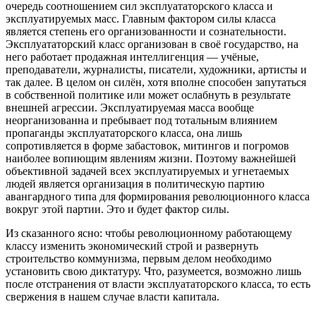
очередь соотношением сил эксплуататорского класса и
эксплуатируемых масс. Главным фактором силы класса
является степень его организованности и сознательности.
Эксплуататорский класс организован в своё государство, на
него работает продажная интеллигенция — учёные,
преподаватели, журналисты, писатели, художники, артисты и
так далее. В целом он силён, хотя вполне способен запутаться
в собственной политике или может ослабнуть в результате
внешней агрессии. Эксплуатируемая масса вообще
неорганизованна и пребывает под тотальным влиянием
пропаганды эксплуататорского класса, она лишь
сопротивляется в форме забастовок, митингов и погромов
наиболее вопиющим явлениям жизни. Поэтому важнейшей
объективной задачей всех эксплуатируемых и угнетаемых
людей является организация в политическую партию
авангардного типа для формирования революционного класса
вокруг этой партии. Это и будет фактор силы.
Из сказанного ясно: чтобы революционному работающему
классу изменить экономический строй и развернуть
строительство коммунизма, первым делом необходимо
установить свою диктатуру. Что, разумеется, возможно лишь
после отстранения от власти эксплуататорского класса, то есть
свержения в нашем случае власти капитала.