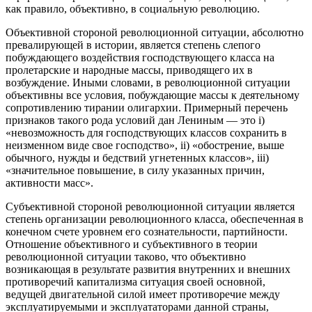
как правило, объективно, в социальную революцию.
Объективной стороной революционной ситуации, абсолютно
превалирующей в истории, является степень слепого
побуждающего воздействия господствующего класса на
пролетарские и народные массы, приводящего их в
возбуждение. Иными словами, в революционной ситуации
объективны все условия, побуждающие массы к деятельному
сопротивлению тирании олигархии. Примерный перечень
признаков такого рода условий дан Лениным — это i)
«невозможность для господствующих классов сохранить в
неизменном виде свое господство», ii) «обострение, выше
обычного, нужды и бедствий угнетенных классов», iii)
«значительное повышение, в силу указанных причин,
активности масс».
Субъективной стороной революционной ситуации является
степень организации революционного класса, обеспеченная в
конечном счете уровнем его сознательности, партийности.
Отношение объективного и субъективного в теории
революционной ситуации таково, что объективно
возникающая в результате развития внутренних и внешних
противоречий капитализма ситуация своей основной,
ведущей двигательной силой имеет противоречие между
эксплуатируемыми и эксплуататорами данной страны,