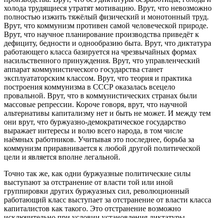
холода трудящиеся утратят мотивацию. Врут, что невозможно
полностью изжить тяжёлый физический и монотонный труд.
Врут, что коммунизм противен самой человеческой природе.
Врут, что научное планирование производства приведёт к
дефициту, бедности и однообразию быта. Врут, что диктатура
работающего класса базируется на чрезвычайных формах
насильственного принуждения. Врут, что управленческий
аппарат коммунистического государства станет
эксплуататорским классом. Врут, что теория и практика
построения коммунизма в СССР оказалась всецело
провальной. Врут, что в коммунистических странах были
массовые репрессии. Короче говоря, врут, что научной
альтернативы капитализму нет и быть не может. И между тем
они врут, что буржуазно-демократическое государство
выражает интересы и волю всего народа, в том числе
наёмных работников. Учитывая это последнее, борьба за
коммунизм приравнивается к любой другой политической
цели и является вполне легальной.
Точно так же, как одни буржуазные политические силы
выступают за отстранение от власти той или иной
группировки других буржуазных сил, революционный
работающий класс выступает за отстранение от власти класса
капиталистов как такого. Это отстранение возможно
исключительно при условии установления диктатуры