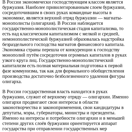
В России экономически господствующим классом является
буржуазия. Наиболее привилегированным слоем буржуазии,
сосредоточившим в своих руках командные высоты в
экономике, является верхний отряд буржуазии — магнаты-
монополисты (олигархия). В России наблюдается
государственно-монополистическая стадия капитализма, то
есть над классическим капитализмом с мелкой и средней,
немонополистической буржуазией образовалась надстройка
безраздельного господства магнатов финансового капитала.
Экономика страны перешла от конкуренции к господству
монополий путём сосредоточия огромных капиталов в руках
узкого круга лиц. Государственно-монополистический
капитализм есть полная материальная подготовка к первой
фазе коммунизма, так как для формального обобществления
производства достаточно безболезненного удаления фигуры
олигарха.
В России государственная власть находится в руках
буржуазии, служит её верхнему отряду — олигархии. Именно
олигархи продвигают свои интересы в области
законотворчества и законоприменения, свои кандидатуры в
депутаты, мэры, губернаторы, министры и президенты.
Именно на интересы и потребности олигархии и в меньшей
степени других слоёв буржуазии ориентируется аппарат
государства при отправлении государственных мер