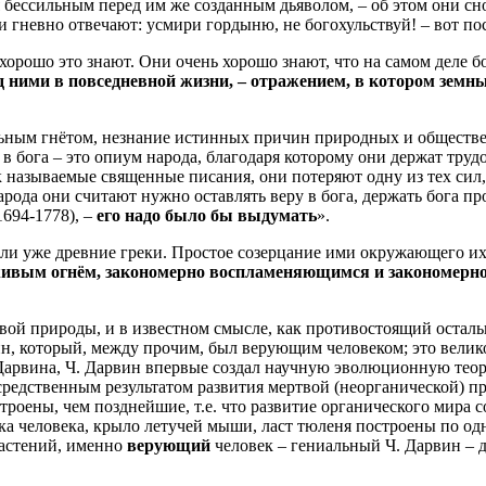
ся бессильным перед им же созданным дьяволом, – об этом они с
 они гневно отвечают: усмири гордыню, не богохульствуй! – вот п
хорошо это знают. Они очень хорошо знают, что на самом деле б
ад ними в повседневной жизни, – отражением, в котором зем
ным гнётом, незнание истинных причин природных и обществе
 в бога – это опиум народа, благодаря которому они держат труд
 так называемые священные писания, они потеряют одну из тех с
арода они считают нужно оставлять веру в бога, держать бога про
694-1778), –
его надо было бы выдумать
».
али уже древние греки. Простое созерцание ими окружающего их
чно живым огнём, закономерно воспламеняющимся и закономер
ивой природы, и в известном смысле, как противостоящий остал
н, который, между прочим, был верующим человеком; это велико
Дарвина, Ч. Дарвин впервые создал научную эволюционную теор
посредственным результатом развития мертвой (неорганической)
троены, чем позднейшие, т.е. что развитие органического мира
а человека, крыло летучей мыши, ласт тюленя построены по одн
растений, именно
верующий
человек – гениальный Ч. Дарвин – д