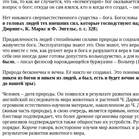
это так, то как же случается, что «всемогущий» бог оказывает
вопрос о боге: откуда он сам взялся, кто и когда его создал, –
Нет никакого сверхъестественного существа – бога. Богословы 
в головах людей тех внешних сил, которые господствуют н
Дюринг», К. Маркс и Ф. Энгельс, т. с. 328
).
Придавленность людей стихийными силами природы и социаль
живучести бога. Эксплуататоры знают это. Они знают, что вера
что вместе с тем, как рухнет вера в бога и разрушится вера в
себя они иногда даже готовы допустить вольнодумство, а для н
было
, – писал философ нарождающейся буржуазии – Вольтер (1
Природа бесконечна и вечна. Её никто не создавал. Это поним
никем из богов и никем из людей, а был, есть и будет ве
до нашей эры
).
Человек – дитя природы. Он появился в результате развития ж
английский исследователь мира животных и растений Ч. Дарви
огромном естественно-научном материале, накопленном до Ч. 
(живая часть природы), в свою очередь, является прямым, не
блестяще подтверждает, что более древние организмы проще ус
организмов подтверждается также общностью их устройств. Рук
порядке. Короче говоря, всесторонне изучив мир животных и 
результатом развития животного мира.