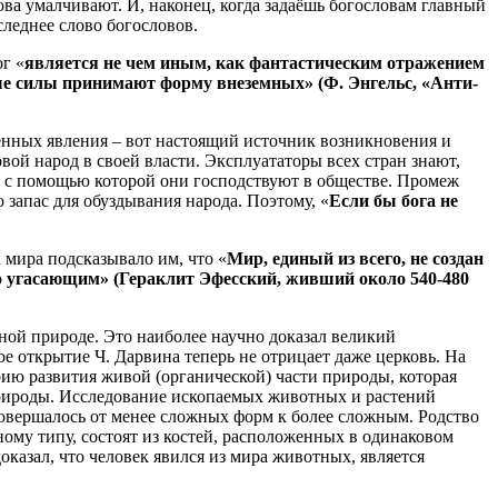
нова умалчивают. И, наконец, когда задаёшь богословам главный
оследнее слово богословов.
ог «
является не чем иным, как фантастическим отражением
ные силы принимают форму внеземных» (Ф. Энгельс, «Анти-
нных явления – вот настоящий источник возникновения и
овой народ в своей власти. Эксплуататоры всех стран знают,
ил, с помощью которой они господствуют в обществе. Промеж
 запас для обуздывания народа. Поэтому, «
Если бы бога не
 мира подсказывало им, что «
Мир, единый из всего, не создан
но угасающим» (Гераклит Эфесский, живший около 540-480
ьной природе. Это наиболее научно доказал великий
е открытие Ч. Дарвина теперь не отрицает даже церковь. На
ию развития живой (органической) части природы, которая
 природы. Исследование ископаемых животных и растений
 совершалось от менее сложных форм к более сложным. Родство
ому типу, состоят из костей, расположенных в одинаковом
оказал, что человек явился из мира животных, является