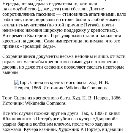
Нередко, не выдержав издевательств, они шли
на самоубийство (даже дети) или сбегали. Другие
сопротивлялись пассивно — становились апатичными, вяло
работали, пили, воровали и готовы были в любой момент
отплатить мучителям (по этой причине Пугачёв почти
неизменно находил широкую поддержку у крепостных).
Во времена Екатерины II регулярными стали и нападения
крестьян на дворян. Сама императрица понимала, что это
признак «грозящей беды».
Сохранившиеся документы весьма неполны и лишь отчасти
отражают масштабы крепостного самосуда в отношении
дворян, но даже эти сведения позволяют сделать некоторые
выводы.
Торг. Сцена из крепостного быта. Худ. Н. В. Неврев, 1866.
Источник: Wikimedia Commons
Все эти случаи похожи друг на друга. Так, в 1806 г. князя
Яблоновского в Петербурге убил его кучер. «Дворовой»
ударил барина колёсным ключом, после чего задушил
вожжами. Кучера казнили. Художник Р. Портер, видевший