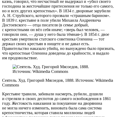
казнь, говорил, что несчастный не выдержал и «убил своего
господина за жесточайшие притеснения не только его самого,
но и всех других крепостных». В 1834 г. дворовые зарубили
А. Н. Струйского, которого прозвали «страшным барином».
В 1839 г. крестьяне в поле убили Михаила Андреевича
Достоевского — отца писателя (в семье добрый,
с крепостными он вёл себя иначе; «зверь был человек, —
говорили они, — душа у него была тёмная»). В 1854 г. двое
крестьян умертвили статского советника Оленина — тот
держал своих крестьян в нищете и не давал есть.
Правительство наказало убийц, но вынуждено было признать,
что крепостные Оленина доведены до крайности, и выдало
им продовольствие.
Сеятель. Худ. Григорий Мясоедов, 1888. Источник: Wikimedia
Commons
Крестьяне травили, забивали насмерть, рубили, душили
и стреляли в своих деспотов до самого освобождения в 1861
году. Жестокость наказания за покушение на дворянина
не могла ничего изменить, виновата была сама система
крепостничества, которая ставила миллионы людей