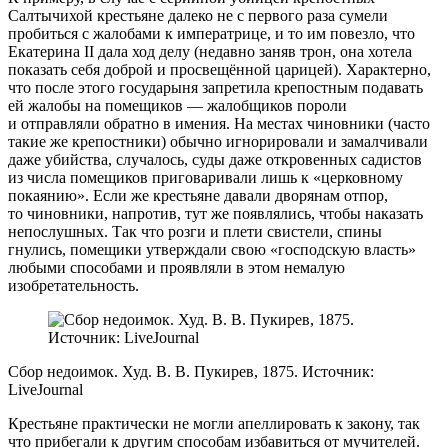
Салтычихой крестьяне далеко не с первого раза сумели
пробиться с жалобами к императрице, и то им повезло, что
Екатерина II дала ход делу (недавно заняв трон, она хотела
показать себя доброй и просвещённой царицей). Характерно,
что после этого государыня запретила крепостным подавать
ей жалобы на помещиков — жалобщиков пороли
и отправляли обратно в имения. На местах чиновники (часто
такие же крепостники) обычно игнорировали и замалчивали
даже убийства, случалось, суды даже откровенных садистов
из числа помещиков приговаривали лишь к «церковному
покаянию». Если же крестьяне давали дворянам отпор,
то чиновники, напротив, тут же появлялись, чтобы наказать
непослушных. Так что розги и плети свистели, спины
гнулись, помещики утверждали свою «господскую власть»
любыми способами и проявляли в этом немалую
изобретательность.
Сбор недоимок. Худ. В. В. Пукирев, 1875. Источник:
LiveJournal
Крестьяне практически не могли апеллировать к закону, так
что прибегали к другим способам избавиться от мучителей.