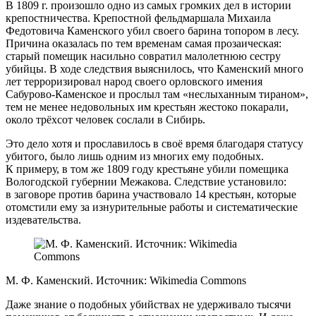
В 1809 г. произошло одно из самых громких дел в истории
крепостничества. Крепостной фельдмаршала Михаила
Федотовича Каменского убил своего барина топором в лесу.
Причина оказалась по тем временам самая прозаическая:
старый помещик насильно совратил малолетнюю сестру
убийцы. В ходе следствия выяснилось, что Каменский много
лет терроризировал народ своего орловского имения
Сабурово-Каменское и прослыл там «неслыханным тираном»,
тем не менее недовольных им крестьян жестоко покарали,
около трёхсот человек сослали в Сибирь.
Это дело хотя и прославилось в своё время благодаря статусу
убитого, было лишь одним из многих ему подобных.
К примеру, в том же 1809 году крестьяне убили помещика
Вологодской губернии Межакова. Следствие установило:
в заговоре против барина участвовало 14 крестьян, которые
отомстили ему за изнурительные работы и систематические
издевательства.
М. Ф. Каменский. Источник: Wikimedia Commons
Даже знание о подобных убийствах не удерживало тысячи