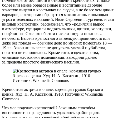
помещиков от бесчинств в отношении крепостных. И даже
более или менее образованные и воспитанные дворяне
зачастую видели в крестьянах не людей, а не более чем диких
варваров, с которыми обращаться можно лишь с помощью
угроз и телесных наказаний. Иван Сергеевич Тургенев, и сам
видный крепостник, рассказывал, что «родился и вырос
в атмосфере, где царили подзатыльники, щипки, колотушки,
пощёчины». Сколько об этом писали тогда и позднее…
не счесть. Высечь крепостного за мелкую провинность или
даже без повода — обычное дело во многих поместьях 18 —
19 вв. Закон лишь велел не допускать увечий и убийства,
но и это не исполнялось. Кроме того, издевательства,
чинимые жестокими помещиками, выходили далеко
за пределы простого физического насилия.
Крепостная актриса в опале, кормящая грудью барского
щенка. Худ. Н. А. Касаткин, 1910. Источник: Wikimedia
Commons
Что мог поделать крепостной? Законным способом
восстановить справедливость удавалось крайне редко.
К примеру, в случае с серийной убийцей крепостных