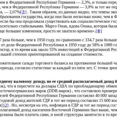
ем в Федеративной Республике Германия — 2,3%, и только перед 
 чем в Федеративной Республике Германия — 3,9% за тот же пе
ия, — 2,07%
[⑦]
. Таким образом, из данных видно, что темпы э
образования государства, когда они были несколько ниже, чем в
если бы она продолжала существовать как социалистическое гос
осительно стабильными. Марго Онак, вдова Онака, которая был
еще большие изменения, просто не хватило времени».
[⑧]
 раза больше, чем в 1950 году, по сравнению с 334,7 раза боль
от доли Федеративной Республики в 1950 году до 58% в 1989 го
ктор, в то время как около 55% инвестиций в Федеративной Рес
ольшей степени ориентированной на создание стоимости.
жительное сальдо торгового баланса на протяжении большей час
ериода, согласно статистике за каждый из пяти лет. С точки зр
днему валовому доходу, но ее средний располагаемый доход 
ок), что в пересчете на доллары США по преобладающему обмен
осточногерманских марок (DDR-марок) , что составляло примерн
елей Федеративной Республики Германия составлял 40 000 запад
 годовой доход жителей ГДР в тот же период составлял 15 600 в
х
[12]
. Но, несмотря на это, инфляция в ГДР за тот же период сос
полагаемый доход населения Восточной Германии был выше, чем 
должны были платить сами, и иной структуры занятости в то вр