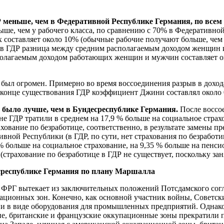
Р меньше, чем в Федеративной Республике Германия, по всем
ше, чем у рабочего класса, по сравнению с 70% в Федеративной
 составляет около 10% (обычные рабочие получают больше, чем
; в ГДР разница между средним располагаемым доходом женщин 
олагаемым доходом работающих женщин и мужчин составляет ок
 был огромен. Примерно во время воссоединения разрыв в дох
в конце существования ГДР коэффициент Джини составлял около 0
д было лучше, чем в Бундесреспублике Германия.
После воссо
ГДР тратили в среднем на 17,9 % больше на социальное страхов
ахование по безработице, соответственно, в результате замены 
вной Республики (в ГДР, по сути, нет страхования по безработ
 больше на социальное страхование, на 9,35 % больше на пенси
 (страхование по безработице в ГДР не существует, поскольку з
среспублике Германия по плану Маршалла
 ФРГ вытекает из заключительных положений Потсдамского согл
ационных зон. Конечно, как основной участник войны, Советск
ции в виде оборудования для промышленных предприятий. Однак
ие, британские и французские оккупационные зоны прекратили 