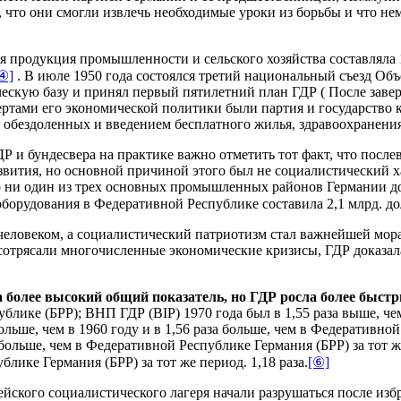
, что они смогли извлечь необходимые уроки из борьбы и что н
ая продукция промышленности и сельского хозяйства составляла
④]
. В июле 1950 года состоялся третий национальный съезд Об
скую базу и принял первый пятилетний план ГДР ( После завер
тами его экономической политики были партия и государство ка
б обездоленных и введением бесплатного жилья, здравоохранения
 и бундесвера на практике важно отметить тот факт, что посл
вития, но основной причиной этого был не социалистический ха
 ни один из трех основных промышленных районов Германии до в
борудования в Федеративной Республике составила 2,1 млрд. д
 человеком, а социалистический патриотизм стал важнейшей мо
сотрясали многочисленные экономические кризисы, ГДР доказал
 более высокий общий показатель, но ГДР росла более быс
ублике (БРР); ВНП ГДР (BIP) 1970 года был в 1,55 раза выше, че
ольше, чем в 1960 году и в 1,56 раза больше, чем в Федеративно
за больше, чем в Федеративной Республике Германия (БРР) за тот 
блике Германия (БРР) за тот же период. 1,18 раза.
[⑥]
ейского социалистического лагеря начали разрушаться после и