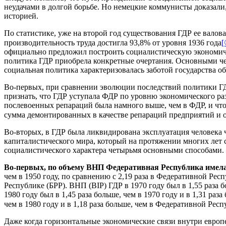
неудачами в долгой борьбе. Но немецкие коммунисты доказали
историей.
По статистике, уже на второй год существования ГДР ее валов
производительность труда достигла 93,8% от уровня 1936 года
[
официально предложил построить социалистическую экономиче
политика ГДР приобрела конкретные очертания. Основными чер
социальная политика характеризовалась заботой государства о
Во-первых, при сравнении эволюции последствий политики ГДР
признать, что ГДР уступала ФДР по уровню экономического раз
послевоенных репараций была намного выше, чем в ФДР, и что
сумма демонтированных в качестве репараций предприятий и о
Во-вторых, в ГДР была ликвидирована эксплуатация человека
капиталистического мира, который на протяжении многих лет 
социалистического характера четырьмя основными способами.
Во-первых, по объему ВНП Федеративная Республика имела
чем в 1950 году, по сравнению с 2,19 раза в Федеративной Респ
Республике (БРР). ВНП (BIP) ГДР в 1970 году был в 1,55 раза б
1980 году был в 1,45 раза больше, чем в 1970 году и в 1,31 ра
чем в 1980 году и в 1,18 раза больше, чем в Федеративной Респу
Даже когда горизонтальные экономические связи внутри европ