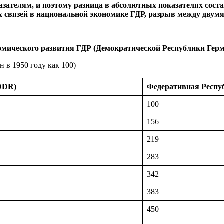
зателям, и поэтому разница в абсолютных показателях соста
ых связей в национальной экономике ГДР, разрыв между дву
омического развития
ГДР
(
Демократической Республики Гер
 в 1950 году как 100)
DDR)
Федеративная Респу
100
156
219
283
342
383
450