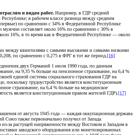
 отраслям и видам работ.
Например, в ГДР средний
 Республике; в рабочем классе разница между средним
 первые) по сравнению с 34% в Федеративной Республике
и мужчин составляет около 16% по сравнению с 30% в
оло 16%, в то время как в Федеративной Республике — около
одах между квинтилями с самыми высокими и самыми низкими
,208, по сравнению с 0,275 в ФРГ в тот же период.
[16]
единения двух Германий 1 июля 1990 года, по данным
ание, на 9,35 % больше на пенсионное страхование, на 6,4 %
прежней единой системы социального страхования ГДР на
ице, поскольку трудоустройство является конституционным
онное страхование, на 6,4 % больше на медицинское
анятость является конституционным правом жителей ГДР).
[17]
ашения от августа 1945 года — каждая оккупационная держава
ий Союз также первоначально получил от Запада
о из-за растущей напряженности между Востоком и Западом в
поставки заводского оборудования или монетизированных