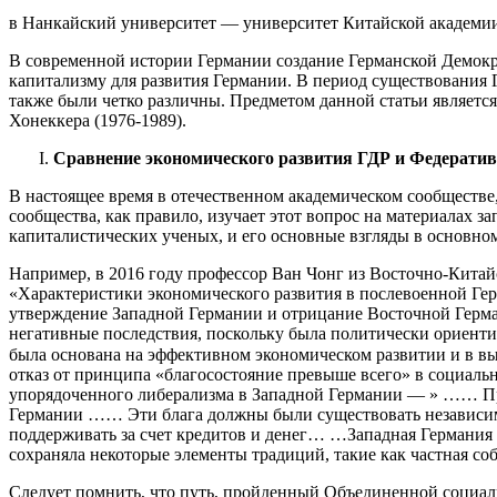
в Нанкайский университет — университет Китайской академи
В современной истории Германии создание Германской Демокра
капитализму для развития Германии. В период существования 
также были четко различны. Предметом данной статьи является
Хонеккера (1976-1989).
Сравнение экономического развития ГДР и Федератив
В настоящее время в отечественном академическом сообществе,
сообщества, как правило, изучает этот вопрос на материалах 
капиталистических ученых, и его основные взгляды в основн
Например, в 2016 году профессор Ван Чонг из Восточно-Китайс
«Характеристики экономического развития в послевоенной Ге
утверждение Западной Германии и отрицание Восточной Герма
негативные последствия, поскольку была политически ориенти
была основана на эффективном экономическом развитии и в в
отказ от принципа «благосостояние превыше всего» в социал
упорядоченного либерализма в Западной Германии — » …… Пр
Германии …… Эти блага должны были существовать независимо о
поддерживать за счет кредитов и денег… …Западная Германия
сохраняла некоторые элементы традиций, такие как частная соб
Следует помнить, что путь, пройденный Объединенной социал