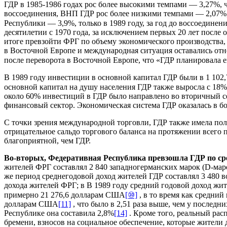
ГДР в 1985-1986 годах рос более высокими темпами — 3,27%, ч
воссоединения, ВНП ГДР рос более низкими темпами — 2,07%,
Республики — 3,9%, только в 1989 году, за год до воссоединен
десятилетии с 1970 года, за исключением первых 20 лет после 
итоге превзойти ФРГ по объему экономического производства, 
в Восточной Европе и международная ситуация оставались отн
после переворота в Восточной Европе, что «ГДР планировала 
В 1989 году инвестиции в основной капитал ГДР были в 1 102,7
основной капитал на душу населения ГДР также выросла с 18% 
около 60% инвестиций в ГДР было направлено во вторичный се
финансовый сектор. Экономическая система ГДР оказалась в б
С точки зрения международной торговли, ГДР также имела поло
отрицательное сальдо торгового баланса на протяжении всего п
благоприятной, чем ГДР.
Во-вторых, Федеративная Республика превзошла ГДР по сре
жителей ФРГ составлял 2 840 западногерманских марок (D-мар
же период среднегодовой доход жителей ГДР составлял 3 480 в
дохода жителей ФРГ; в В 1989 году средний годовой доход жит
примерно 21 276,6 долларам США
[⑩]
, в то время как средний
долларам США
[11]
, что было в 2,51 раза выше, чем у последни
Республике она составила 2,8%
[14]
. Кроме того, реальный рас
бремени, взносов на социальное обеспечение, которые жители 