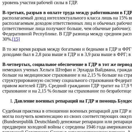
уровень участия рабочей силы в ГДР.
В-третьих, разрыв в оплате труда между работниками в ГД
располагаемый доход интеллектуального класса лишь на 15% вы
располагаемым доходом ответственных лиц и обычных рабочих
(ответственные лица получают больше, чем обычные рабочие)
Федеративной Республике. В ГДР разница между средним расп
30%.
[15]
В то же время разрыв между богатыми и бедными в ГДР и ФРГ
доходами был в 2,8 раза выше в ГДР и в 3,9 раза выше в ФРГ; 
В-четвертых, социальное обеспечение в ГДР в тот же перио
немецких ученых Хельги Штефан и Эрхарда Вайдмана, граждане 
больше на медицинское страхование и на 2,15 % больше на стр
структурированную систему социального страхования Федерати
правом жителей ГДР). Средний гражданин ГДР тратит на 17,9 %
страхование и на 2,15 % больше на страхование по безработице
Давление военных репараций на ГДР и помощь Бунде
Судебная практика в отношении военных репараций для ГДР и
могла получить компенсацию из своих соответствующих оккуп
(Bundesrepublik Deutschland) денежные репарации или репара
преддверии холодной войны с середины 1946 года американск