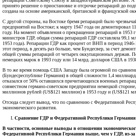
репараций Советскому Союзу в западногерманском регионе. А 
принято решение о приостановке и отсрочке репараций до под
создана на основе американской, британской и французской о
С другой стороны, на Востоке бремя репараций было чрезвыча
предприятий на Востоке; к марту 1947 года он демонтировал 
году. На момент объявления о прекращении репараций в 1953 
министров ГДР, общая сумма репараций ГДР составляла 99,1 млр
1953 года). Репарации ГДР как процент от ВНП в период 1946-1
этот период, в десять раз больше, чем Бундесвер, за счет дем
общей суммы репараций от четырех оккупационных держав. По
немецких марок в 1993 году или 14 млрд. долларов США в 1938
В то же время помощь США Западу была огромной по сравнени
(Бундесреспублике Германия) в общей сложности 1,4 миллиард
отказался от 50% оставшихся причитающихся военных репарац
совместном германо-советском предприятии немецкой стороне, 
миллионов рублей (US$121 миллион) в 1953 году и (US$121 млн.
Отсюда следует вывод, что по сравнению с Федеративной Респу
экономического развития.
Сравнение ГДР и Федеративной Республики Германия 
В частности, основные выводы в отношении экономическог
Федеративной Республики Германия выше, чем у ГДР, из-за