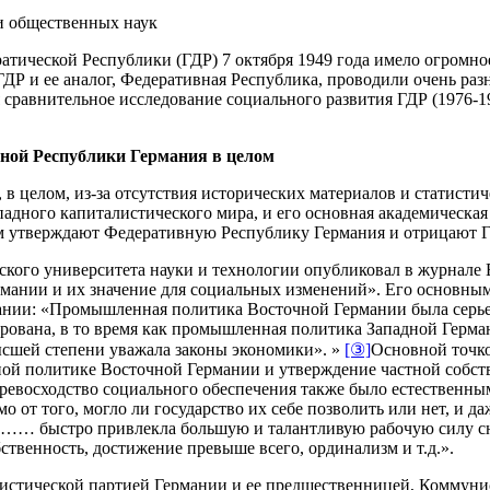
и общественных наук
тической Республики (ГДР) 7 октября 1949 года имело огромно
ГДР и ее аналог, Федеративная Республика, проводили очень ра
 сравнительное исследование социального развития ГДР (1976-1
ной Республики Германия в целом
 в целом, из-за отсутствия исторических материалов и статисти
западного капиталистического мира, и его основная академичес
ом утверждают Федеративную Республику Германия и отрицают Г
кого университета науки и технологии опубликовал в журнале E
рмании и их значение для социальных изменений». Его основны
нии: «Промышленная политика Восточной Германии была серьезн
рована, в то время как промышленная политика Западной Герма
ысшей степени уважала законы экономики». »
[③]
Основной точко
ьной политике Восточной Германии и утверждение частной собс
евосходство социального обеспечения также было естественны
т того, могло ли государство их себе позволить или нет, и даж
 …… быстро привлекла большую и талантливую рабочую силу сна
ственность, достижение превыше всего, ординализм и т.д.».
истической партией Германии и ее предшественницей, Коммунис