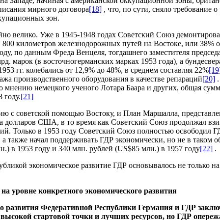
на Западе, начиная с американской оккупационной зоны, британ
писания мирного договора
[18]
, что, по сути, сняло требование
ккупационных зон.
йно велико. Уже в 1945-1948 годах Советский Союз демонтиров
11 800 километров железнодорожных путей на Востоке, или 38% 
году, по данным Фреда Венцеля, тогдашнего заместителя предсе
д. марок (в восточногерманских марках 1953 года), а бундесвер
953 гг. колебались от 12,9% до 48%, в среднем составляя 22%
[19
онтажа производственного оборудования в качестве репараций
[20]
.
 мнению немецкого ученого Лотара Баара и других, общая сумм
 году.
[21]
ю с советской помощью Востоку, и План Маршалла, представлен
а долларов США, в то время как Советский Союз продолжал взим
ий. Только в 1953 году Советский Союз полностью освободил Г
а также начал поддерживать ГДР экономически, но не в таком о
) в 1953 году и 340 млн. рублей (US$85 млн.) в 1957 году
[22]
.
бликой экономическое развитие ГДР основывалось не только на 
на уровне конкретного экономического развития
о развития Федеративной Республики Германия и ГДР заключ
 высокой стартовой точки и лучших ресурсов, но ГДР опере