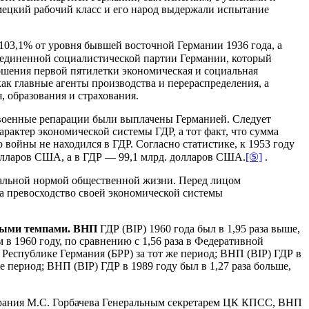
емецкий рабочий класс и его народ выдержали испытание
 103,1% от уровня бывшей восточной Германии 1936 года, а
ъединенной социалистической партии Германии, который
шения первой пятилетки экономическая и социальная
к главные агенты производства и перераспределения, а
, образования и страхования.
евоенные репарации были выплачены Германией. Следует
рактер экономической системы ГДР, а тот факт, что сумма
ойны не находился в ГДР. Согласно статистике, к 1953 году
олларов США, а в ГДР — 99,1 млрд. долларов США.
[⑤]
.
ральной нормой общественной жизни. Перед лицом
а превосходство своей экономической системы
трыми темпами. ВНП
ГДР (BIP) 1960 года был в 1,95 раза выше,
м в 1960 году, по сравнению с 1,56 раза в Федеративной
й Республике Германия (БРР) за тот же период; ВНП (BIP) ГДР в
же период; ВНП (BIP) ГДР в 1989 году был в 1,27 раза больше,
збрания М.С. Горбачева Генеральным секретарем ЦК КПСС, ВНП