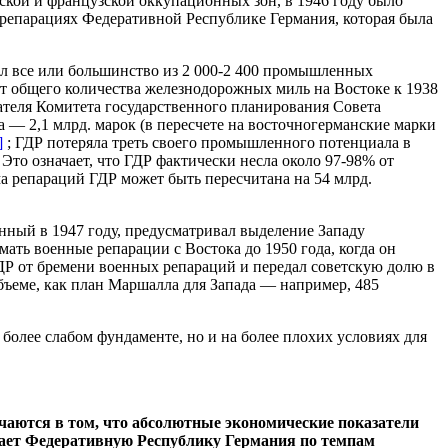
ской и французской оккупационных зон, в 1946 году было
 о репарациях Федеративной Республике Германия, которая была
ал все или большинство из 2 000-2 400 промышленных
от общего количества железнодорожных миль на Востоке к 1938
дателя Комитета государственного планирования Совета
а — 2,1 млрд. марок (в пересчете на восточногерманские марки
]
; ГДР потеряла треть своего промышленного потенциала в
 Это означает, что ГДР фактически несла около 97-98% от
а репараций ГДР может быть пересчитана на 54 млрд.
ный в 1947 году, предусматривал выделение Западу
ать военные репарации с Востока до 1950 года, когда он
ДР от бремени военных репараций и передал советскую долю в
бъеме, как план Маршалла для Запада — например, 485
более слабом фундаменте, но и на более плохих условиях для
аются в том, что абсолютные экономические показатели
жает Федеративную Республику Германия по темпам