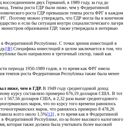
воссоединением двух Германий, в 1989 году, за год до
риод. Темпы роста ГДР были ниже, чем у Федеративной
кономического роста ГДР превышали темпы роста ФРГ в каждом
 ФРГ . Поэтому можно утверждать, что ГДР могла бы в конечном
ударство и если бы ситуация внутри социалистического лагеря
а министром образования ГДР, также утверждала в интервью
ше в Федеративной Республике. С точки зрения инвестиций в
ду.
[⑨]
Специфика инвестиций в целом заключается в том, что
публике было направлено в третичный сектор, такой как
ти периода 1950-1989 годов, в то время как ФРГ имела
ения темпов роста Федеративная Республика также была менее
был ниже, чем в ГДР.
В 1949 году среднегодовой доход
ному курсу составляло примерно 676,19 долларов США. В тот
о 1 567,56 долларов США, в 2,32 раза выше среднегодового
ногерманских марок, что по курсу того времени равнялось
осточногерманских марок, что равнялось примерно 8 478,26
тавила всего около 1,5%
[13]
, в то время как в Федеративной
в Федеративной Республике, из-за более высокого налогового
емя, которая также должна была учитывать более высокий