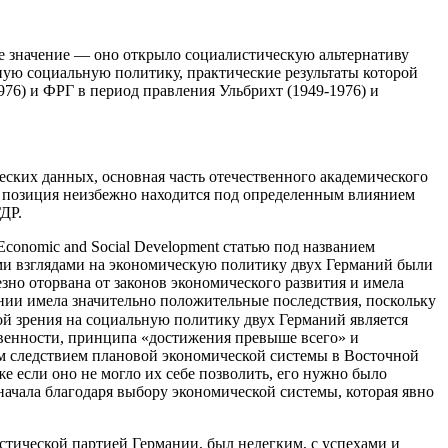
е значение — оно открыло социалистическую альтернативу
зную социальную политику, практические результаты которой
976) и ФРГ в период правления Ульбрихт (1949-1976) и
ческих данных, основная часть отечественного академического
кая позиция неизбежно находится под определенным влиянием
ДР.
conomic and Social Development статью под названием
ми взглядами на экономическую политику двух Германий были
о оторвана от законов экономического развития и имела
нии имела значительно положительные последствия, поскольку
й зрения на социальную политику двух Германий является
твенности, принципа «достижения превыше всего» и
м следствием плановой экономической системы в Восточной
е если оно не могло их себе позволить, его нужно было
чала благодаря выбору экономической системы, которая явно
тической партией Германии, был нелегким, с успехами и