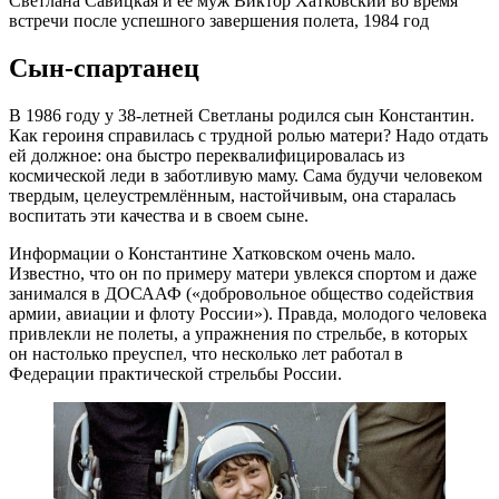
Светлана Савицкая и ее муж Виктор Хатковский во время
встречи после успешного завершения полета, 1984 год
Сын-спартанец
В 1986 году у 38-летней Светланы родился сын Константин.
Как героиня справилась с трудной ролью матери? Надо отдать
ей должное: она быстро переквалифицировалась из
космической леди в заботливую маму. Сама будучи человеком
твердым, целеустремлённым, настойчивым, она старалась
воспитать эти качества и в своем сыне.
Информации о Константине Хатковском очень мало.
Известно, что он по примеру матери увлекся спортом и даже
занимался в ДОСААФ («добровольное общество содействия
армии, авиации и флоту России»). Правда, молодого человека
привлекли не полеты, а упражнения по стрельбе, в которых
он настолько преуспел, что несколько лет работал в
Федерации практической стрельбы России.