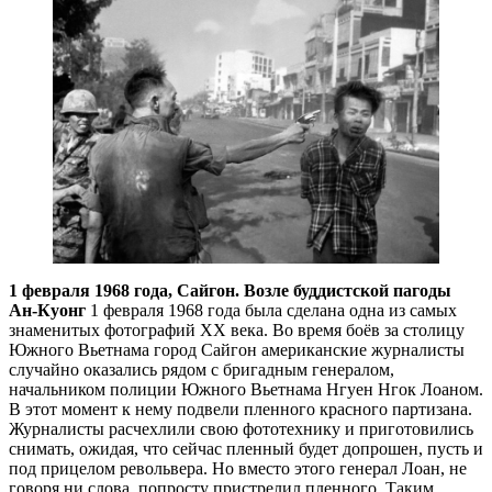
1 февраля 1968 года, Сайгон. Возле буддистской пагоды
Ан-Куонг
1 февраля 1968 года была сделана одна из самых
знаменитых фотографий ХХ века. Во время боёв за столицу
Южного Вьетнама город Сайгон американские журналисты
случайно оказались рядом с бригадным генералом,
начальником полиции Южного Вьетнама Нгуен Нгок Лоаном.
В этот момент к нему подвели пленного красного партизана.
Журналисты расчехлили свою фототехнику и приготовились
снимать, ожидая, что сейчас пленный будет допрошен, пусть и
под прицелом револьвера. Но вместо этого генерал Лоан, не
говоря ни слова, попросту пристрелил пленного. Таким