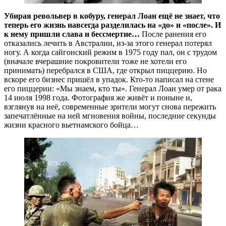
Убирая револьвер в кобуру, генерал Лоан ещё не знает, что
теперь его жизнь навсегда разделилась на «до» и «после». И
к нему пришли слава и бессмертие…
После ранения его
отказались лечить в Австралии, из-за этого генерал потерял
ногу. А когда сайгонский режим в 1975 году пал, он с трудом
(вначале вчерашние покровители тоже не хотели его
принимать) перебрался в США, где открыл пиццерию. Но
вскоре его бизнес пришёл в упадок. Кто-то написал на стене
его пиццерии: «Мы знаем, кто ты». Генерал Лоан умер от рака
14 июля 1998 года. Фотография же живёт и поныне и,
взглянув на неё, современные зрители могут снова пережить
запечатлённые на ней мгновения войны, последние секунды
жизни красного вьетнамского бойца…