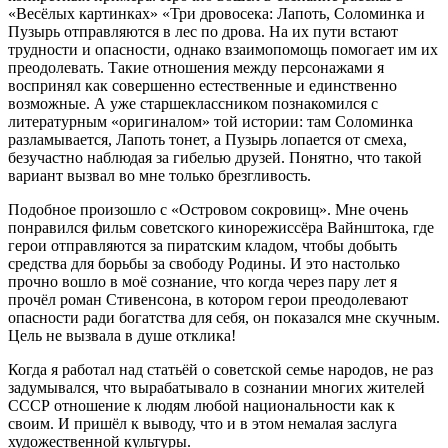
«Весёлых картинках» «Три дровосека: Лапоть, Соломинка и
Пузырь отправляются в лес по дрова. На их пути встают
трудности и опасности, однако взаимопомощь помогает им их
преодолевать. Такие отношения между персонажами я
воспринял как совершенно естественные и единственно
возможные. А уже старшеклассником познакомился с
литературным «оригиналом» той истории: там Соломинка
разламывается, Лапоть тонет, а Пузырь лопается от смеха,
безучастно наблюдая за гибелью друзей. Понятно, что такой
вариант вызвал во мне только брезгливость.
Подобное произошло с «Островом сокровищ». Мне очень
понравился фильм советского кинорежиссёра Вайнштока, где
герои отправляются за пиратским кладом, чтобы добыть
средства для борьбы за свободу Родины. И это настолько
прочно вошло в моё сознание, что когда через пару лет я
прочёл роман Стивенсона, в котором герои преодолевают
опасности ради богатства для себя, он показался мне скучным.
Цель не вызвала в душе отклика!
Когда я работал над статьёй о советской семье народов, не раз
задумывался, что вырабатывало в сознании многих жителей
СССР отношение к людям любой национальности как к
своим. И пришёл к выводу, что и в этом немалая заслуга
художественной культуры.