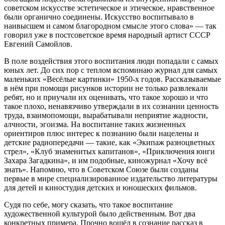
советском искусстве эстетическое и этическое, нравственное
были органично соединены. Искусство воспитывало в
наивысшем и самом благородном смысле этого слова» — так
говорил уже в постсоветское время народный артист СССР
Евгений Самойлов.
В поле воздействия этого воспитания люди попадали с самых
юных лет. До сих пор с теплом вспоминаю журнал для самых
маленьких «Весёлые картинки» 1950-х годов. Рассказываемые
в нём при помощи рисунков истории не только развлекали
ребят, но и приучали их оценивать, что такое хорошо и что
такое плохо, ненавязчиво утверждали в их сознании ценность
труда, взаимопомощи, вырабатывали неприятие жадности,
алчности, эгоизма. На воспитание таких жизненных
ориентиров плюс интерес к познанию были нацелены и
детские радиопередачи — такие, как «Экипаж разноцветных
стрел», «Клуб знаменитых капитанов», «Приключения юнги
Захара Загадкина», и им подобные, киножурнал «Хочу всё
знать». Напомню, что в Советском Союзе были созданы
первые в мире специализированное издательство литературы
для детей и киностудия детских и юношеских фильмов.
Судя по себе, могу сказать, что такое воспитание
художественной культурой было действенным. Вот два
конкретных примера. Прочно вошёл в сознание рассказ в