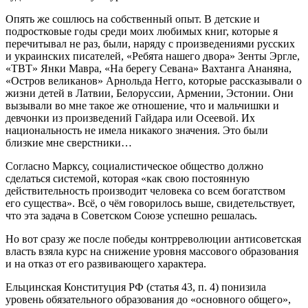
Опять же сошлюсь на собственный опыт. В детские и
подростковые годы среди моих любимых книг, которые я
перечитывал не раз, были, наряду с произведениями русских
и украинских писателей, «Ребята нашего двора» Зенты Эргле,
«ТВТ» Янки Мавра, «На берегу Севана» Вахтанга Ананяна,
«Остров великанов» Арнольда Негго, которые рассказывали о
жизни детей в Латвии, Белоруссии, Армении, Эстонии. Они
вызывали во мне такое же отношение, что и мальчишки и
девчонки из произведений Гайдара или Осеевой. Их
национальность не имела никакого значения. Это были
близкие мне сверстники…
Согласно Марксу, социалистическое общество должно
сделаться системой, которая «как свою постоянную
действительность производит человека со всем богатством
его существа». Всё, о чём говорилось выше, свидетельствует,
что эта задача в Советском Союзе успешно решалась.
Но вот сразу же после победы контрреволюции антисоветская
власть взяла курс на снижение уровня массового образования
и на отказ от его развивающего характера.
Ельцинская Конституция РФ (статья 43, п. 4) понизила
уровень обязательного образования до «основного общего»,