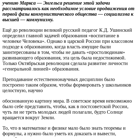
учению Маркса — Энгельса решение этой задачи
рассматривалось как необходимое условие продвижения от
первой фазы коммунистического общества — социализма к
высшей — коммунизму.
Ещё до революции великий русский педагог К.Д. Ушинский
определил главной задачей образования «воспитание в
человеке Человека». Однако в царской России при классовом
подходе к образованию, когда власть имущие были
заинтересованы в том, чтобы не давать «простолюдинам»
развивающего образования, эта цель была недостижимой.
Только Октябрьская революция сделала развитие личности
«генеральной линией» образования.
Преподавание естественнонаучных дисциплин было
построено таким образом, чтобы формировать у школьников
целостную, научно
обоснованную картину мира. В советское время невозможно
было себе представить, чтобы, как в постсоветской России,
чуть ли не треть молодых людей полагали, будто Солнце
вращается вокруг Земли.
То, что в математике и физике мало было знать теоремы и
формулы, а нужно было уметь их доказать и вывести,