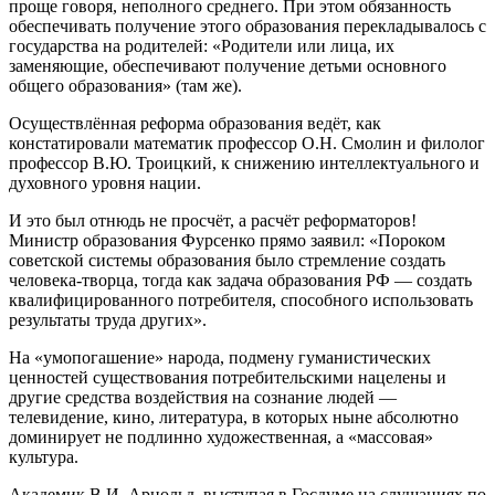
проще говоря, неполного среднего. При этом обязанность
обеспечивать получение этого образования перекладывалось с
государства на родителей: «Родители или лица, их
заменяющие, обеспечивают получение детьми основного
общего образования» (там же).
Осуществлённая реформа образования ведёт, как
констатировали математик профессор О.Н. Смолин и филолог
профессор В.Ю. Троицкий, к снижению интеллектуального и
духовного уровня нации.
И это был отнюдь не просчёт, а расчёт реформаторов!
Министр образования Фурсенко прямо заявил: «Пороком
советской системы образования было стремление создать
человека-творца, тогда как задача образования РФ — создать
квалифицированного потребителя, способного использовать
результаты труда других».
На «умопогашение» народа, подмену гуманистических
ценностей существования потребительскими нацелены и
другие средства воздействия на сознание людей —
телевидение, кино, литература, в которых ныне абсолютно
доминирует не подлинно художественная, а «массовая»
культура.
Академик В.И. Арнольд, выступая в Госдуме на слушаниях по