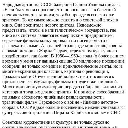
Народная артистка СССР балерина Галина Уланова писала:
«Если бы у меня спросили, что нового внесла в балетный
спектакль советская эпоха, то я бы прежде всего сказала:
зрителя». То же самое можно сказать и о советской эпохе в
кино. Она воспитала нового зрителя. Невозможно
представить, чтобы в капиталистическом государстве, где
кино как система является коммерческим предприятием,
серьёзные фильмы конкурировали по посещаемости с
развлекательными. А в нашей стране, где кино стало, говоря
словами историка Жоржа Садуля, «средством культурного
воздействия», так было! В 1950—1960-е годы (о более раннем
времени у меня нет данных) свыше 30 миллионов посещений
собирали не только комедии и приключенческие ленты, но и
многие экранизации классики, картины о революции,
Гражданской и Отечественной войнах, не относящиеся к
приключенческому жанру, фильмы о труде и жизни людей.
Многомиллионную аудиторию нередко собирали фильмы из
категории трудных для восприятия. К примеру, своеобразный
по языку, абсолютно лишённый развлекательности,
трагичный фильм Тарковского о войне «Иваново детство»
собрал в СССР вдвое больше посещений, нежели считавшаяся
суперкассовой трилогия «Пираты Карибского моря» в СНГ.
Советская художественная культура не только духовно
обогащала людей, облагораживала их внутренний мир. «В