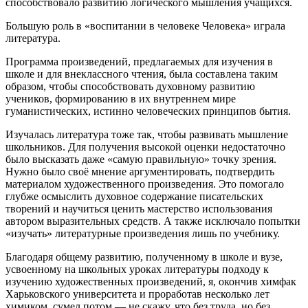
способствовало развитию логического мышления учащихся.
Большую роль в «воспитании в человеке Человека» играла
литература.
Программа произведений, предлагаемых для изучения в
школе и для внеклассного чтения, была составлена таким
образом, чтобы способствовать духовному развитию
учеников, формированию в их внутреннем мире
гуманистических, истинно человеческих принципов бытия.
Изучалась литература тоже так, чтобы развивать мышление
школьников. Для получения высокой оценки недостаточно
было высказать даже «самую правильную» точку зрения.
Нужно было своё мнение аргументировать, подтвердить
материалом художественного произведения. Это помогало
глубже осмыслить духовное содержание писательских
творений и научиться ценить мастерство использования
автором выразительных средств. А также исключало попытки
«изучать» литературные произведения лишь по учебнику.
Благодаря общему развитию, полученному в школе и вузе,
усвоенному на школьных уроках литературы подходу к
изучению художественных произведений, я, окончив химфак
Харьковского университета и проработав несколько лет
химиком, сумел потом — не скажу, что без труда, но без