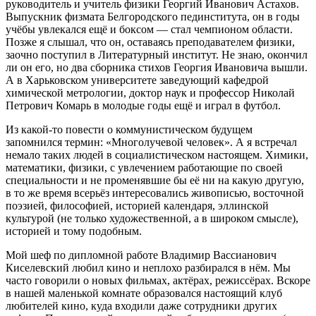
руководитель и учитель физики Георгий Иванович Астахов.
Выпускник физмата Белгородского пединститута, он в годы
учёбы увлекался ещё и боксом — стал чемпионом области.
Позже я слышал, что он, оставаясь преподавателем физики,
заочно поступил в Литературный институт. Не знаю, окончил
ли он его, но два сборника стихов Георгия Ивановича вышли.
А в Харьковском университете заведующий кафедрой
химической метрологии, доктор наук и профессор Николай
Петрович Комарь в молодые годы ещё и играл в футбол.
Из какой-то повести о коммунистическом будущем
запомнился термин: «Многолучевой человек». А я встречал
немало таких людей в социалистическом настоящем. Химики,
математики, физики, с увлечением работающие по своей
специальности и не променявшие бы её ни на какую другую,
в то же время всерьёз интересовались живописью, восточной
поэзией, философией, историей календаря, эллинской
культурой (не только художественной, а в широком смысле),
историей и тому подобным.
Мой шеф по дипломной работе Владимир Вассианович
Киселевский любил кино и неплохо разбирался в нём. Мы
часто говорили о новых фильмах, актёрах, режиссёрах. Вскоре
в нашей маленькой комнате образовался настоящий клуб
любителей кино, куда входили даже сотрудники других