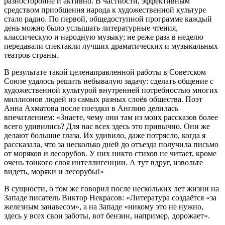
разносторонне и активно. В частности, эффективным
средством приобщения народа к художественной культуре
стало радио. По первой, общедоступной программе каждый
день можно было услышать литературные чтения,
классическую и народную музыку; не реже раза в неделю
передавали спектакли лучших драматических и музыкальных
театров страны.
В результате такой целенаправленной работы в Советском
Союзе удалось решить небывалую задачу: сделать общение с
художественной культурой внутренней потребностью многих
миллионов людей из самых разных слоёв общества. Поэт
Анна Ахматова после поездки в Англию делилась
впечатлением: «Знаете, чему они там из моих рассказов более
всего удивились? Для нас всех здесь это привычно. Они же
делают большие глаза. Их удивило, даже потрясло, когда я
рассказала, что за несколько дней до отъезда получила письмо
от моряков и лесорубов. У них никто стихов не читает, кроме
очень тонкого слоя интеллигенции. А тут вдруг, извольте
видеть, моряки и лесорубы!»
В сущности, о том же говорил после нескольких лет жизни на
Западе писатель Виктор Некрасов: «Литература создаётся «за
железным занавесом», а на Западе «никому это не нужно,
здесь у всех свои заботы, вот бензин, например, дорожает».