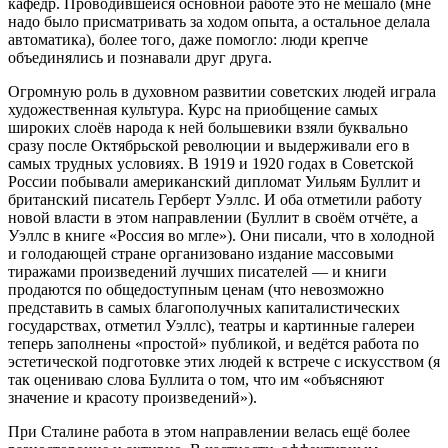
кафедр. Проводившейся основной работе это не мешало (мне
надо было присматривать за ходом опыта, а остальное делала
автоматика), более того, даже помогло: люди крепче
объединялись и познавали друг друга.
Огромную роль в духовном развитии советских людей играла
художественная культура. Курс на приобщение самых
широких слоёв народа к ней большевики взяли буквально
сразу после Октябрьской революции и выдерживали его в
самых трудных условиях. В 1919 и 1920 годах в Советской
России побывали американский дипломат Уильям Буллит и
британский писатель Герберт Уэллс. И оба отметили работу
новой власти в этом направлении (Буллит в своём отчёте, а
Уэллс в книге «Россия во мгле»). Они писали, что в холодной
и голодающей стране организовано издание массовыми
тиражами произведений лучших писателей — и книги
продаются по общедоступным ценам (что невозможно
представить в самых благополучных капиталистических
государствах, отметил Уэллс), театры и картинные галереи
теперь заполнены «простой» публикой, и ведётся работа по
эстетической подготовке этих людей к встрече с искусством (я
так оцениваю слова Буллита о том, что им «объясняют
значение и красоту произведений»).
При Сталине работа в этом направлении велась ещё более