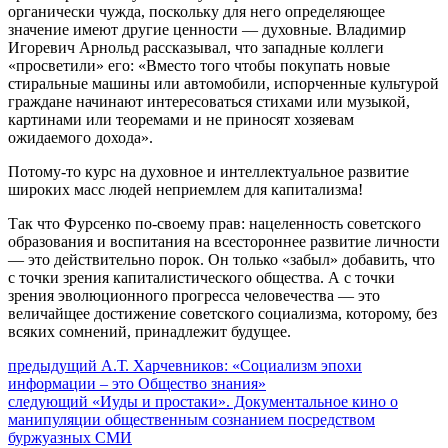
органически чужда, поскольку для него определяющее
значение имеют другие ценности — духовные. Владимир
Игоревич Арнольд рассказывал, что западные коллеги
«просветили» его: «Вместо того чтобы покупать новые
стиральные машины или автомобили, испорченные культурой
граждане начинают интересоваться стихами или музыкой,
картинами или теоремами и не приносят хозяевам
ожидаемого дохода».
Потому-то курс на духовное и интеллектуальное развитие
широких масс людей неприемлем для капитализма!
Так что Фурсенко по-своему прав: нацеленность советского
образования и воспитания на всестороннее развитие личности
— это действительно порок. Он только «забыл» добавить, что
с точки зрения капиталистического общества. А с точки
зрения эволюционного прогресса человечества — это
величайщее достижение советского социализма, которому, без
всяких сомнений, принадлежит будущее.
Навигация
Предыдущий
предыдущий
А.Т. Харчевников: «Социализм эпохи
пост:
информации – это Общество знания»
по
Следующее
следующий
«Иуды и простаки». Документальное кино о
записям
сообщение:
манипуляции общественным сознанием посредством
буржуазных СМИ