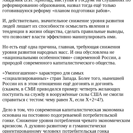
реформированию образования, назвал тогда ещё только
готовившуюся реформу «планом подготовки рабов».
И, действительно, значительное снижение уровня развития
людей лишает их способности осмыслить явления и
тенденции в жизни общества, сделать правильные выводы,
что позволяет власти эффективно манипулировать ими.
Но есть ещё одна причина, главная, требующая снижения
уровня развития народных масс. И она обусловлена не
«национальными особенностями» современной России, а
природой современного капиталистического общества.
«Умопогашение» характерно для самых
«социализированных» стран Запада. Более того, нынешней
России их в этом отношении ещё догонять и догонять
(скажем, в СМИ приводился пример: четверть желающих
поступить на службу в вооружённые силы США не смогли
справиться с тестом: чему равен Х, если Х+2=4?).
Дело в том, что современная капиталистическая экономика
основана на постоянно подогреваемой потребительской
гонке. Снижение уровня потребления чревато экономическим
кризисом. А духовно развитому и гуманистически
ориентированному человеку потребительская гонка