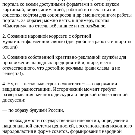
портала со всеми доступными форматами в сети: звуком,
картинкой, видео, анимацией; работой во всех чатах и
соцсетях; софтом для соцопросов и др.; мониторингом работы
портала. За образец можно взять, к примеру, портал
«Смотрим», но отсечь всё лишнее и неподъёмное.
2. Создание народной коррсети с обратной
мультиплатформенной связью (для удобства работы и широты
охвата).
3. Создание собственной креативно-рекламной службы для
продвижения народных предприятий и, шире, всего
отечественного, что достойно рекламы (ради славы, а не
гешефта!).
4. Ну, и… несколько строк о «контенте» — содержании
вещания радиостанции. Исторический момент требует
развёртывания научного дискурса и широкой общественной
дискуссии:
— по образу будущей России,
— необходимости государственной идеологии, определения
национальной системы ценностей, восстановления исконного
народовластия в форме советов, формирования народной