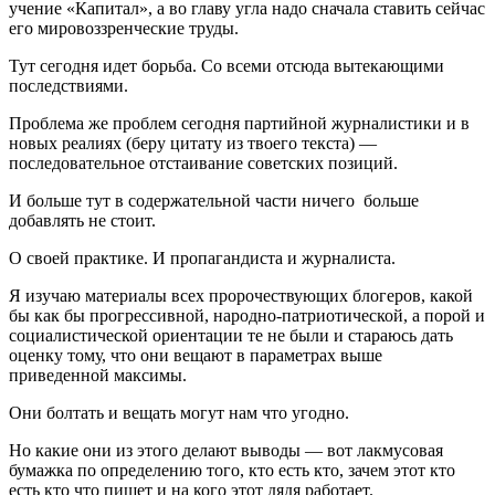
учение «Капитал», а во главу угла надо сначала ставить сейчас
его мировоззренческие труды.
Тут сегодня идет борьба. Со всеми отсюда вытекающими
последствиями.
Проблема же проблем сегодня партийной журналистики и в
новых реалиях (беру цитату из твоего текста) —
последовательное отстаивание советских позиций.
И больше тут в содержательной части ничего больше
добавлять не стоит.
О своей практике. И пропагандиста и журналиста.
Я изучаю материалы всех пророчествующих блогеров, какой
бы как бы прогрессивной, народно-патриотической, а порой и
социалистической ориентации те не были и стараюсь дать
оценку тому, что они вещают в параметрах выше
приведенной максимы.
Они болтать и вещать могут нам что угодно.
Но какие они из этого делают выводы — вот лакмусовая
бумажка по определению того, кто есть кто, зачем этот кто
есть кто что пишет и на кого этот дядя работает.