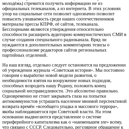
молодёжь) стремится получить информацию не из
официальных телеканалов, а из интернета. В этих условиях
упор на социальные сети позволит однозначно позволит
повысить узнаваемость среди наших соотечественников
материалы прессы КПРФ, её сайтов, телеканала.
Бесспорными являются утверждения относительно
способности расширить аудиторию коммунистических СМИ в
случае создания специального радиоканала. Вряд ли
нуждаются в дополнительных комментариях тезисы о
профессионализме редакторов сайтов региональных
партийных отделений.
На наш взгляд, отдельно следует остановится на предложении
об учреждении журнала «Советская история». Мы постоянно
говорим о выработке новой модели развития, о
необходимости взятия на вооружение новых подходов,
способных возродить нашу Родину, положить конец
социальной несправедливости. Это абсолютно правильно.
Одновременно не стоит закрывать глаза на попытки
антикоммунистов устрашить население мнимой перспективой
возврата времён «всеобщего упадка и массового террора»,
якобы наблюдавшегося при Советской власти. На этом
основании выдвигаются представление о системе
периферийного капитализма как о «наименьшем зле» всему,
что связано с СССР. Следовательно, регулярное обращение к