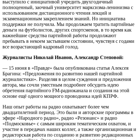
выступило с инициативой учредить двухгодичный
полноценный, заочный университет марксизма-ленинизма с
использованием дистанционного чтения лекций и
экзаменационным закреплением знаний. Но инициатива
поддержки не получила. Мы продолжаем тратить партийные
деньги на футболистов, других спортсменов, в то время как
важнейшие средства партийной работы продолжают
пребывать в некоем застывшем состоянии, чувствуя с годами
все возрастающий кадровый голод.
Журналисты Николай Иванов, Александр Степовой:
— 15 июня в «Правде» была опубликована статья Алексея
Брагина: «Предложения по развитию нашей партийной
журналистики». Разделяя в целом суждения и предложения
автора, мы сочли уместным подробнее обсудить идею
обретения партийного FM-радиоканала и создания на этой
основе ещё одного мощного проводника идей КПРФ.
Наш опыт работы на радио охватывает более чем
двадцатилетний период. Это были и авторские программы в
эфире «Народного радио», радио «Резонанс» и радио
«Подмосковье» с самым широким тематическим охватом, и
участие в передачах наших коллег, а также организационная и
редакторская работа по созданию и развитию редакционных