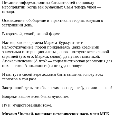
Писание информационных банальностей по поводу
мероприятий, когда век бумажных СМИ теперь ушел —
позади.
Осмысление, обобщение и практика и теория, зовущая в
завтрашний день.
В короткой, емкой, живой форме.
Нас же, как во времена Маркса буржуазные и
мелкобуржуазные, порой прикрываясь даже красными
знаменами интернационализма, снова потчуют велеречивой
стряпней (это его, Маркса, слово), да пугают мистикой,
Апокалипсисами (А что? — социалистическая революция для
них — тоже Апокалипсис) и никуда не зовут.
И мы тут в своей вере должны быть выше на голову всех
теологов в три раза.
Завтрашний день, что бы вы там господа не буровили — наш!
Вопреки вашим всем благоглупостям.
Ну и мудрствованиям тоже.
Михаил Чистый, кандидат исторических наук, член МГК