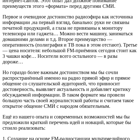
интернет-сайтов. Этот опыт дал должное понимание
преимуществ этого «формата» перед другими СМИ.
Первое и очевидное достоинство радиоэфира как источника
информации ,на первый взгляд, банально: руки не связаны
печатной продукцией, а глаза не привязаны к монитору
телевизора или гаджета… Можно вести машину, заниматься
домашними делами и т.д. Второе преимущество —
оперативность (полиграфия и ТВ пока в этом отстают). Третье
— цена носителя: небольшой FM-приёмник сегодня стоит как
3 чашки кофе… Носители всего остального — в разы
дороже…
Но гораздо более важным достоинством мы бы сочли
распространённый именно на радио прямой эфир и прямое
общение со слушательской аудиторией, что привносит
достоверность, выявляет актуальность и добавляет критику
обсуждаемой информации. В таком формате мы провели
большую часть своей журналистской работы и считаем такое
открытое общение СМИ с народом обязательным.
Ещё из нашего опыта и современных возможностей мы бы
предложили краткий перечень идей и новаций, которые бы
стоило реализовать:
1. Создание на основе FM-радиостанции мультимедийного