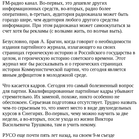
FM-радио канал. Во-первых, это дешевле других
информационных средств, во-вторых, радио более
оперативно, в-третьих, аудитория радиоканала может быть
гораздо шире, чем аудитория любого другого средства
информации. При этом радиоканал может самоокупаться за
счет хотя бы рекламы (с волками жить, по волчьи выть).
Безусловно, прав А. Брагин, когда говорит о необходимости
издания партийного журнала, излагающего на своих
страницах героическую историю и Российского государства в
целом, и героическую историю советского времени. Этот
журнал мог бы рассказывать и о героических страницах
истории Коммунистической партии, что сегодня является
явным дефицитом в молодежной среде.
Что касается кадров. Сегодня это самый болезненный вопрос
для партии. Квалифицированные партийные кадры убывают
стремительно. Их заменой, похоже, никто особенно не
обеспокоен. Серьезная подготовка отсутствует. Трудно назвать
чем-то серьезным то, что имеет место в виде двухнедельных
курсов в Снегирях. Во-первых, чему можно научить за две
недели, а во-вторых, после ухода из жизни Виктора
Васильевича Трушкова, там и учить некому.
РУСО еще почти пять лет назад, на своем 9-м съезде