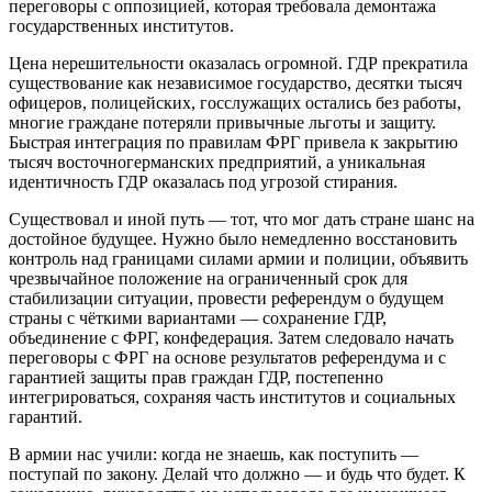
переговоры с оппозицией, которая требовала демонтажа
государственных институтов.
Цена нерешительности оказалась огромной. ГДР прекратила
существование как независимое государство, десятки тысяч
офицеров, полицейских, госслужащих остались без работы,
многие граждане потеряли привычные льготы и защиту.
Быстрая интеграция по правилам ФРГ привела к закрытию
тысяч восточногерманских предприятий, а уникальная
идентичность ГДР оказалась под угрозой стирания.
Существовал и иной путь — тот, что мог дать стране шанс на
достойное будущее. Нужно было немедленно восстановить
контроль над границами силами армии и полиции, объявить
чрезвычайное положение на ограниченный срок для
стабилизации ситуации, провести референдум о будущем
страны с чёткими вариантами — сохранение ГДР,
объединение с ФРГ, конфедерация. Затем следовало начать
переговоры с ФРГ на основе результатов референдума и с
гарантией защиты прав граждан ГДР, постепенно
интегрироваться, сохраняя часть институтов и социальных
гарантий.
В армии нас учили: когда не знаешь, как поступить —
поступай по закону. Делай что должно — и будь что будет. К