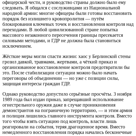
офицерской чести, и руководство страны должно было ему
следовать. Я общался с сослуживцами из Национальной
народной армии: многие офицеры были готовы восстановить
порядок без излишнего кровопролития — путём
блокирования ключевых точек и восстановления контроля над
переходами. В любой цивилизованной стране попытка
массового незаконного пересечения границы пресекается
силовыми методами, и ГДР не должна была становиться
исключением.
Жёсткие меры могли спасти жизни: хаос у Берлинской стены
грозил давкой, травмами, жертвами, а чёткий приказ и
организованное восстановление контроля предотвратили бы
это. После стабилизации ситуации можно было начать
переговоры об объединении — но уже с позиции силы,
защищая интересы граждан ГДР.
Однако руководство допустило серьёзные просчёты. 3 ноября
1989 года был издан приказ, запрещавший использование
огнестрельного оружия даже в случае проникновения
демонстрантов на пограничную территорию, — и этим армия
и полиция лишились главного инструмента контроля. Вместо
того чтобы взять ситуацию под контроль, власти лишь
реагировали на события, теряя драгоценное время. Вместо
немедленного восстановления порядка начались бесконечные