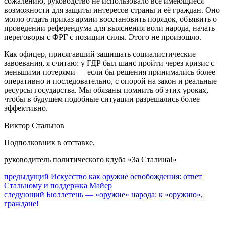
сожалению, руководство не использовало все имеющиеся
возможности для защиты интересов страны и её граждан. Оно
могло отдать приказ армии восстановить порядок, объявить о
проведении референдума для выяснения воли народа, начать
переговоры с ФРГ с позиции силы. Этого не произошло.
Как офицер, присягавший защищать социалистические
завоевания, я считаю: у ГДР был шанс пройти через кризис с
меньшими потерями — если бы решения принимались более
оперативно и последовательно, с опорой на закон и реальные
ресурсы государства. Мы обязаны помнить об этих уроках,
чтобы в будущем подобные ситуации разрешались более
эффективно.
Виктор Стальнов
Подполковник в отставке,
руководитель политического клуба «За Сталина!»
Навигация
Предыдущий
предыдущий
Искусство как оружие освобождения: ответ
пост:
Стальному и поддержка Майер
по
Следующее
следующий
Бюллетень — «оружие» народа: к «оружию»,
записям
сообщение:
граждане!
Сайт Коммунистической партии Российской