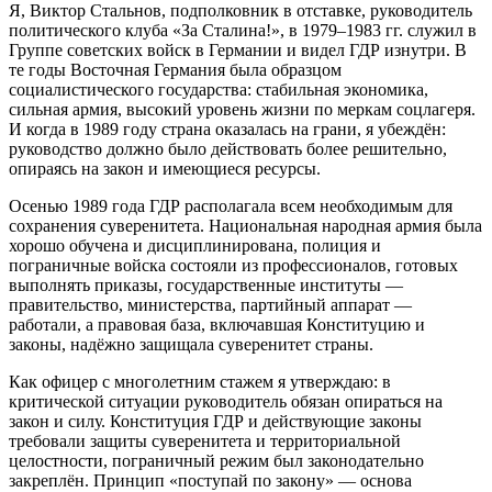
Я, Виктор Стальнов, подполковник в отставке, руководитель
политического клуба «За Сталина!», в 1979–1983 гг. служил в
Группе советских войск в Германии и видел ГДР изнутри. В
те годы Восточная Германия была образцом
социалистического государства: стабильная экономика,
сильная армия, высокий уровень жизни по меркам соцлагеря.
И когда в 1989 году страна оказалась на грани, я убеждён:
руководство должно было действовать более решительно,
опираясь на закон и имеющиеся ресурсы.
Осенью 1989 года ГДР располагала всем необходимым для
сохранения суверенитета. Национальная народная армия была
хорошо обучена и дисциплинирована, полиция и
пограничные войска состояли из профессионалов, готовых
выполнять приказы, государственные институты —
правительство, министерства, партийный аппарат —
работали, а правовая база, включавшая Конституцию и
законы, надёжно защищала суверенитет страны.
Как офицер с многолетним стажем я утверждаю: в
критической ситуации руководитель обязан опираться на
закон и силу. Конституция ГДР и действующие законы
требовали защиты суверенитета и территориальной
целостности, пограничный режим был законодательно
закреплён. Принцип «поступай по закону» — основа