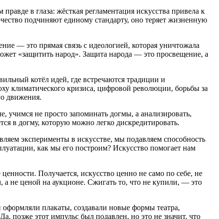
правде в глаза: жёсткая регламентация искусства привела к
чество подчиняют единому стандарту, оно теряет жизненную
ение — это прямая связь с идеологией, которая уничтожала
ожет «защитить народ». Защита народа — это просвещение, а
ильный котёл идей, где встречаются традиции и
оху климатического кризиса, цифровой революции, борьбы за
го движения.
, учимся не просто запоминать догмы, а анализировать,
ется в догму, которую можно легко дискредитировать.
авляем эксперименты в искусстве, мы подавляем способность
сплуатации, как мы его построим? Искусство помогает нам
енности. Получается, искусство ценно не само по себе, не
, а не ценой на аукционе. Сжигать то, что не купили, — это
и оформляли плакаты, создавали новые формы театра,
, позже этот импульс был подавлен, но это не значит, что