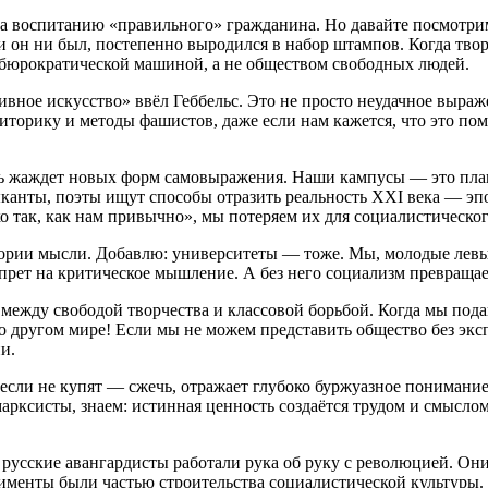
а воспитанию «правильного» гражданина. Но давайте посмотрим 
он ни был, постепенно выродился в набор штампов. Когда твор
 бюрократической машиной, а не обществом свободных людей.
вное искусство» ввёл Геббельс. Это не просто неудачное выраж
торику и методы фашистов, даже если нам кажется, что это пом
жь жаждет новых форм самовыражения. Наши кампусы — это плав
канты, поэты ищут способы отразить реальность XXI века — эп
о так, как нам привычно», мы потеряем их для социалистическо
ории мысли. Добавлю: университеты — тоже. Мы, молодые левые
запрет на критическое мышление. А без него социализм превраща
 между свободой творчества и классовой борьбой. Когда мы под
 о другом мире! Если мы не можем представить общество без эк
и.
сли не купят — сжечь, отражает глубоко буржуазное понимание ц
марксисты, знаем: истинная ценность создаётся трудом и смыслом
 русские авангардисты работали рука об руку с революцией. Он
менты были частью строительства социалистической культуры. Да