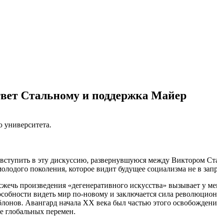
твет Стальному и поддержка Майер
о университета.
а, вступить в эту дискуссию, развернувшуюся между Виктором 
молодого поколения, которое видит будущее социализма не в зап
 сжечь произведения «дегенеративного искусства» вызывает у ме
способности видеть мир по‑новому и заключается сила революци
блонов. Авангард начала XX века был частью этого освобожден
е глобальных перемен.