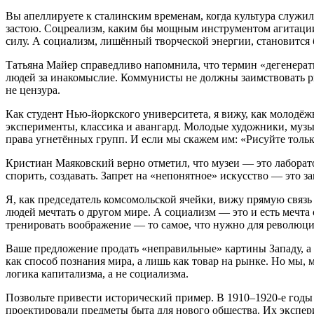
Вы апеллируете к сталинским временам, когда культура служил
застою. Соцреализм, каким бы мощным инструментом агитации 
силу. А социализм, лишённый творческой энергии, становится
Татьяна Майер справедливо напомнила, что термин «дегенерати
людей за инакомыслие. Коммунисты не должны заимствовать ри
не цензура.
Как студент Нью‑йоркского университета, я вижу, как молодё
эксперименты, классика и авангард. Молодые художники, музы
права угнетённых групп. И если мы скажем им: «Рисуйте тольк
Кристиан Маяковский верно отметил, что музеи — это лаборат
спорить, создавать. Запрет на «непонятное» искусство — это 
Я, как председатель комсомольской ячейки, вижу прямую связь
людей мечтать о другом мире. А социализм — это и есть мечта
тренировать воображение — то самое, что нужно для революци
Ваше предложение продать «неправильные» картины Западу, а е
как способ познания мира, а лишь как товар на рынке. Но мы, 
логика капитализма, а не социализма.
Позвольте привести исторический пример. В 1910–1920‑е годы
проектировали предметы быта для нового общества. Их экспери