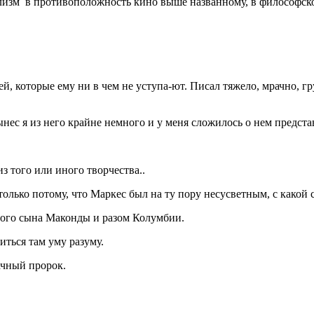
лизм в противоположность кино выше названному, в философско
, которые ему ни в чем не уступа-ют. Писал тяжело, мрачно, гр
ынес я из него крайне немного и у меня сложилось о нем предста
з того или иного творчества..
лько потому, что Маркес был на ту пору несусветным, с какой с
этого сына Маконды и разом Колумбии.
иться там уму разуму.
ачный пророк.