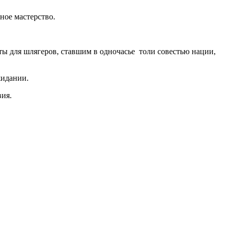
ное мастерство.
ты для шлягеров, ставшим в одночасье толи совестью нации,
жидании.
вия.