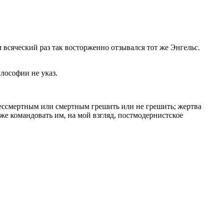
всяческий раз так восторженно отзывался тот же Энгельс.
лософии не указ.
бессмертным или смертным грешить или не грешить; жертва
е командовать им, на мой взгляд, постмодернистское