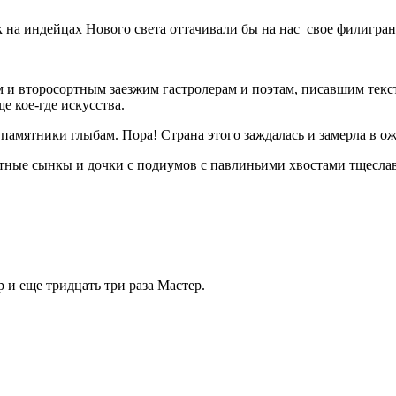
к на индейцах Нового света оттачивали бы на нас свое филигран
 и второсортным заезжим гастролерам и поэтам, писавшим текс
е кое-где искусства.
 памятники глыбам. Пора! Страна этого заждалась и замерла в о
тные сынкы и дочки с подиумов с павлиньими хвостами тщесла
 и еще тридцать три раза Мастер.