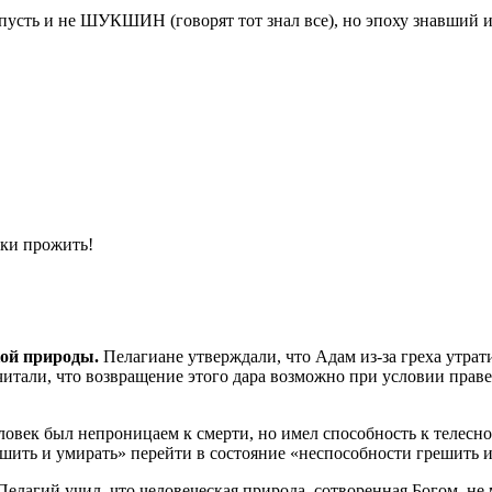
сть и не ШУКШИН (говорят тот знал все), но эпоху знавший и
ски прожить!
кой природы.
Пелагиане утверждали, что Адам из-за греха утрат
читали, что возвращение этого дара возможно при условии прав
еловек был непроницаем к смерти, но имел способность к телесн
ешить и умирать» перейти в состояние «неспособности грешить 
елагий учил, что человеческая природа, сотворенная Богом, н