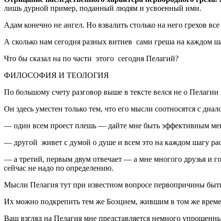
лишь дурной пример, поданный людям и усвоенный ими.
Адам конечно не ангел. Но взвалить столько на него грехов вс
А сколько нам сегодня разных витиев сами греша на каждом ша
Что бы сказал на по части этого сегодня Пелагий?
ФИЛОСОФИЯ И ТЕОЛОГИЯ
По большому счету разговор выше в тексте велся не о Пелагии 
Он здесь уместен только тем, что его мысли соотносятся с 
— один всем проест плешь — дайте мне быть эффективным мен
— другой живет с думой о душе и всем это на каждом шагу расс
— а третий, первым двум отвечает — а мне многого друзья и го
сейчас не надо по определению.
Мысли Пелагия тут при известном вопросе первопричины бытия
Их можно подкрепить тем же Боэцием, жившим в том же време
Ваш взгляд на Пелагия мне представляется немного упрощенн