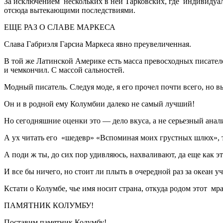
За исключением нескольких в ней Тарковских, где индивидуа
отсюда вытекающими последствиями.
ЕЩЕ РАЗ О СЛАВЕ МАРКЕСА
Слава Габриэля Гарсиа Маркеса явно преувеличенная.
В той же Латинской Америке есть масса превосходных писателей
и чемкончил. С массой сальностей.
Модный писатель. Следуя моде, я его прочел почти всего, но в
Он и в родной ему Колумбии далеко не самый лучший!
Но сегодняшние оценки это — дело вкуса, а не серьезный анали
А ух читать его «шедевр» «Вспоминая моих грустных шлюх», то
А поди ж ты, до сих пор удивляюсь, нахваливают, да еще как 
И все бы ничего, но стоит ли плыть в очередной раз за океан уч
Кстати о Колумбе, чье имя носит страна, откуда родом этот мр
ПАМЯТНИК КОЛУМБУ!
Поставим памятник Колумбу!