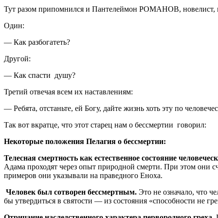
Тут разом припомнился и Пантелеймон РОМАНОВ, новелист, пу
Один:
— Как разбогатеть?
Другой:
— Как спасти душу?
Третий отвечая всем их наставлениям:
— Ребята, отстаньте, ей Богу, дайте жизнь хоть эту по человече
Так вот вкратце, что этот старец нам о бессмертии говорил:
Некоторые положения Пелагия о бессмертии:
Телесная смертность как естественное состояние человечес
Адама проходят через опыт природной смерти. При этом они с
примеров они указывали на праведного Еноха.
Человек был сотворен бессмертным.
Это не означало, что ч
бы утвердиться в святости — из состояния «способности не гр
Отрицание наследственного характера первородного греха.
П