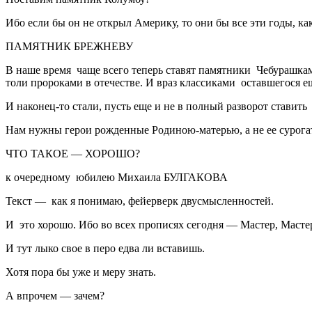
Ибо если бы он не открыл Америку, то они бы все эти годы, ка
ПАМЯТНИК БРЕЖНЕВУ
В наше время чаще всего теперь ставят памятники Чебурашкам
толи пророками в отечестве. И враз классиками оставшегося ещ
И наконец-то стали, пусть еще и не в полный разворот ставить
Нам нужны герои рожденные Родиною-матерью, а не ее сурога
ЧТО ТАКОЕ — ХОРОШО?
к очередному юбилею Михаила БУЛГАКОВА
Текст — как я понимаю, фейерверк двусмысленностей.
И это хорошо. Ибо во всех прописях сегодня — Мастер, Мастер
И тут лыко свое в перо едва ли вставишь.
Хотя пора бы уже и меру знать.
А впрочем — зачем?