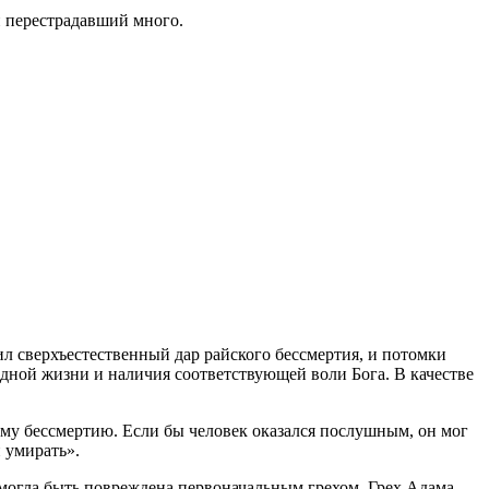
 перестрадавший много.
ил сверхъестественный дар райского бессмертия, и потомки
едной жизни и наличия соответствующей воли Бога. В качестве
ому бессмертию. Если бы человек оказался послушным, он мог
и умирать».
е могла быть повреждена первоначальным грехом. Грех Адама —