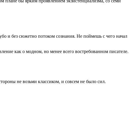
м плане бы ярким проявлением экзистенциализма, со семи
убо и без сюжетно потоком сознания. Не поймешь с чего начал
вление как о модном, но менее всего востребованном писателе.
тороны не возьми классиком, и совсем не было сил.