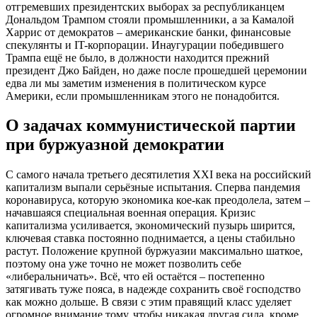
отгремевших президентских выборах за республиканцем
Дональдом Трампом стояли промышленники, а за Камалой
Харрис от демократов – американские банки, финансовые
спекулянты и IT-корпорации. Инаугурации победившего
Трампа ещё не было, в должности находится прежний
президент Джо Байден, но даже после прошедшей церемонии
едва ли мы заметим изменения в политическом курсе
Америки, если промышленникам этого не понадобится.
О задачах коммунистической партии
при буржуазной демократии
С самого начала третьего десятилетия XXI века на российский
капитализм выпали серьёзные испытания. Сперва пандемия
коронавируса, которую экономика кое-как преодолела, затем –
начавшаяся специальная военная операция. Кризис
капитализма усиливается, экономический пузырь ширится,
ключевая ставка постоянно поднимается, а цены стабильно
растут. Положение крупной буржуазии максимально шаткое,
поэтому она уже точно не может позволить себе
«либеральничать». Всё, что ей остаётся – постепенно
затягивать туже пояса, в надежде сохранить своё господство
как можно дольше. В связи с этим правящий класс уделяет
огромное внимание тому, чтобы никакая другая сила, кроме