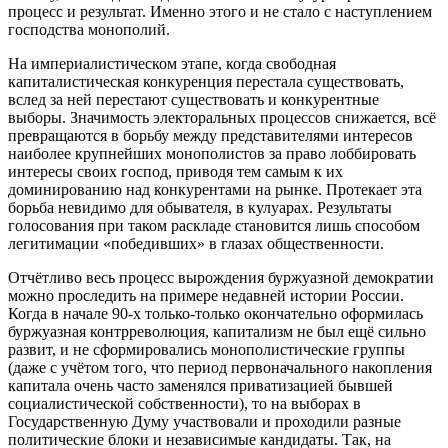
процесс и результат. Именно этого и не стало с наступлением
господства монополий.
На империалистическом этапе, когда свободная
капиталистическая конкуренция перестала существовать,
вслед за ней перестают существовать и конкурентные
выборы. Значимость электоральных процессов снижается, всё
превращаются в борьбу между представителями интересов
наиболее крупнейших монополистов за право лоббировать
интересы своих господ, приводя тем самым к их
доминированию над конкурентами на рынке. Протекает эта
борьба невидимо для обывателя, в кулуарах. Результаты
голосования при таком раскладе становится лишь способом
легитимации «победивших» в глазах общественности.
Отчётливо весь процесс вырождения буржуазной демократии
можно проследить на примере недавней истории России.
Когда в начале 90-х только-только окончательно оформилась
буржуазная контрреволюция, капитализм не был ещё сильно
развит, и не сформировались монополистические группы
(даже с учётом того, что период первоначального накопления
капитала очень часто заменялся приватизацией бывшей
социалистической собственности), то на выборах в
Государственную Думу участвовали и проходили разные
политические блоки и независимые кандидаты. Так, на