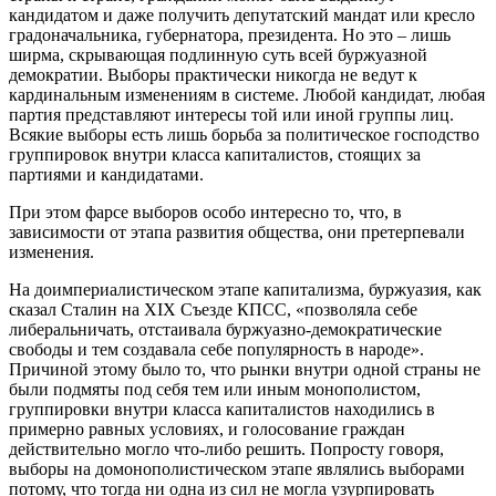
кандидатом и даже получить депутатский мандат или кресло
градоначальника, губернатора, президента. Но это – лишь
ширма, скрывающая подлинную суть всей буржуазной
демократии. Выборы практически никогда не ведут к
кардинальным изменениям в системе. Любой кандидат, любая
партия представляют интересы той или иной группы лиц.
Всякие выборы есть лишь борьба за политическое господство
группировок внутри класса капиталистов, стоящих за
партиями и кандидатами.
При этом фарсе выборов особо интересно то, что, в
зависимости от этапа развития общества, они претерпевали
изменения.
На доимпериалистическом этапе капитализма, буржуазия, как
сказал Сталин на XIX Съезде КПСС, «позволяла себе
либеральничать, отстаивала буржуазно-демократические
свободы и тем создавала себе популярность в народе».
Причиной этому было то, что рынки внутри одной страны не
были подмяты под себя тем или иным монополистом,
группировки внутри класса капиталистов находились в
примерно равных условиях, и голосование граждан
действительно могло что-либо решить. Попросту говоря,
выборы на домонополистическом этапе являлись выборами
потому, что тогда ни одна из сил не могла узурпировать