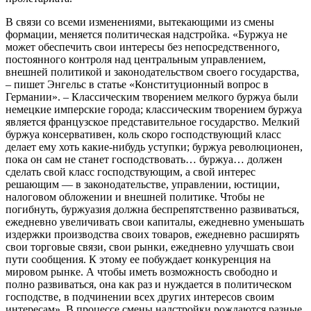
В связи со всеми изменениями, вытекающими из смены
формации, меняется политическая надстройка. «Буржуа не
может обеспечить свои интересы без непосредственного,
постоянного контроля над центральным управлением,
внешней политикой и законодательством своего государства,
– пишет Энгельс в статье «Конституционный вопрос в
Германии». – Классическим творением мелкого буржуа были
немецкие имперские города; классическим творением буржуа
является французское представительное государство. Мелкий
буржуа консервативен, коль скоро господствующий класс
делает ему хоть какие-нибудь уступки; буржуа революционен,
пока он сам не станет господствовать… буржуа… должен
сделать свой класс господствующим, а свой интерес
решающим — в законодательстве, управлении, юстиции,
налоговом обложении и внешней политике. Чтобы не
погибнуть, буржуазия должна беспрепятственно развиваться,
ежедневно увеличивать свои капиталы, ежедневно уменьшать
издержки производства своих товаров, ежедневно расширять
свои торговые связи, свои рынки, ежедневно улучшать свои
пути сообщения. К этому ее побуждает конкуренция на
мировом рынке. А чтобы иметь возможность свободно и
полно развиваться, она как раз и нуждается в политическом
господстве, в подчинении всех других интересов своим
интересам». В процессе смены надстройки рождаются разные