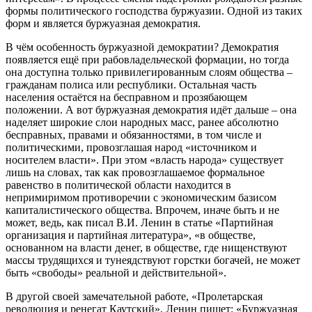
формы политического господства буржуазии. Одной из таких
форм и является буржуазная демократия.
В чём особенность буржуазной демократии? Демократия
появляется ещё при рабовладельческой формации, но тогда
она доступна только привилегированным слоям общества –
гражданам полиса или республики. Остальная часть
населения остаётся на бесправном и прозябающем
положении. А вот буржуазная демократия идёт дальше – она
наделяет широкие слои народных масс, ранее абсолютно
бесправных, правами и обязанностями, в том числе и
политическими, провозглашая народ «источником и
носителем власти». При этом «власть народа» существует
лишь на словах, так как провозглашаемое формальное
равенство в политической области находится в
непримиримом противоречии с экономическим базисом
капиталистического общества. Впрочем, иначе быть и не
может, ведь, как писал В.И. Ленин в статье «Партийная
организация и партийная литература», «в обществе,
основанном на власти денег, в обществе, где нищенствуют
массы трудящихся и тунеядствуют горстки богачей, не может
быть «свободы» реальной и действительной».
В другой своей замечательной работе, «Пролетарская
революция и ренегат Каутский», Ленин пишет: «Буржуазная