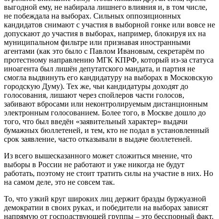
выгодной ему, не набирала лишнего влияния и, в том числе,
не побеждала на выборах. Сильных оппозиционных
кандидатов снимают с участия в выборной гонке или вовсе не
допускают до участия в выборах, например, блокируя их на
муниципальном фильтре или признавая иностранными
агентами (как это было с Павлом Ивановым, секретарём по
протестному направлению МГК КПРФ, который из-за статуса
иноагента был лишён депутатского мандата, и партия не
смогла выдвинуть его кандидатуру на выборах в Московскую
городскую Думу). Тех же, чьи кандидатуры доходят до
голосования, лишают через спойлеров части голосов,
забивают вбросами или неконтролируемым дистанционным
электронным голосованием. Более того, в Москве дошло до
того, что был введён «заявительный характер» выдачи
бумажных бюллетеней, и тем, кто не подал в установленный
срок заявление, часто отказывали в выдаче бюллетеней.
Из всего вышесказанного может сложиться мнение, что
выборы в России не работают и уже никогда не будут
работать, поэтому не стоит тратить силы на участие в них. Но
на самом деле, это не совсем так.
То, что узкий круг широких лиц держит бразды буржуазной
демократии в своих руках, и победители на выборах зависят
напрямую от господствующей группы – это бесспорный факт.