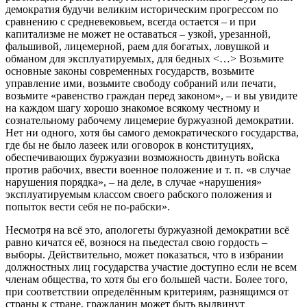
демократия будучи великим историческим прогрессом по
сравнению с средневековьем, всегда остается – и при
капитализме не может не оставаться – узкой, урезанной,
фальшивой, лицемерной, раем для богатых, ловушкой и
обманом для эксплуатируемых, для бедных <…> Возьмите
основные законы современных государств, возьмите
управление ими, возьмите свободу собраний или печати,
возьмите «равенство граждан перед законом», – и вы увидите
на каждом шагу хорошо знакомое всякому честному и
сознательному рабочему лицемерие буржуазной демократии.
Нет ни одного, хотя бы самого демократического государства,
где бы не было лазеек или оговорок в конституциях,
обеспечивающих буржуазии возможность двинуть войска
против рабочих, ввести военное положение и т. п. «в случае
нарушения порядка», – на деле, в случае «нарушения»
эксплуатируемым классом своего рабского положения и
попыток вести себя не по-рабски».
Несмотря на всё это, апологеты буржуазной демократии всё
равно кичатся её, вознося на пьедестал свою гордость –
выборы. Действительно, может показаться, что в избрании
должностных лиц государства участие доступно если не всем
членам общества, то хотя бы его большей части. Более того,
при соответствии определённым критериям, разнящимся от
страны к стране, гражданин может быть выдвинут