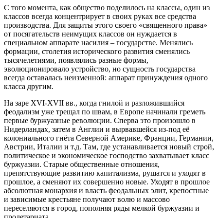
С того момента, как общество поделилось на классы, один из
классов всегда концентрирует в своих руках все средства
производства. Для защиты этого своего «священного права»
от посягательств неимущих классов он нуждается в
специальном аппарате насилия – государстве. Менялись
формации, столетия исторического развития сменялись
тысячелетиями, появлялись разные формы,
эволюционировало устройство, но сущность государства
всегда оставалась неизменной: аппарат принуждения одного
класса другим.
На заре XVI-XVII вв., когда гнилой и разложившийся
феодализм уже трещал по швам, в Европе начинали греметь
первые буржуазные революции. Сперва это произошло в
Нидерландах, затем в Англии и вырвавшейся из-под её
колониального гнёта Северной Америке, Франции, Германии,
Австрии, Италии и т.д. Там, где устанавливается новый строй,
политическое и экономическое господство захватывает класс
буржуазии. Старые общественные отношения,
препятствующие развитию капитализма, рушатся и уходят в
прошлое, а сменяют их совершенно новые. Уходят в прошлое
абсолютная монархия и власть феодальных элит, крепостные
и зависимые крестьяне получают волю и массово
переселяются в город, пополняя ряды мелкой буржуазии и
пролетариата.