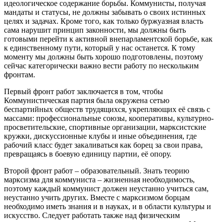
идеологическое содержание борьбы. Коммунисты, получая
мандаты и статусы, не должны забывать о своих истинных
целях и задачах. Кроме того, как только буржуазная власть
сама нарушит принцип законности, мы должны быть
готовыми перейти к активной внепарламентской борьбе, как
к единственному пути, который у нас останется. К тому
моменту мы должны быть хорошо подготовлены, поэтому
сейчас категорически важно вести работу по нескольким
фронтам.
Первый фронт работ заключается в том, чтобы
Коммунистическая партия была окружена сетью
беспартийных обществ трудящихся, укрепляющих её связь с
массами: профессиональные союзы, кооперативы, культурно-
просветительские, спортивные организации, марксистские
кружки, дискуссионные клубы и иные объединения, где
рабочий класс будет закаливаться как борец за свои права,
превращаясь в боевую единицу партии, её опору.
Второй фронт работ – образовательный. Знать теорию
марксизма для коммуниста – жизненная необходимость,
поэтому каждый коммунист должен неустанно учиться сам,
неустанно учить других. Вместе с марксизмом борцам
необходимо иметь знания и в науках, и в области культуры и
искусство. Следует работать также над физическим