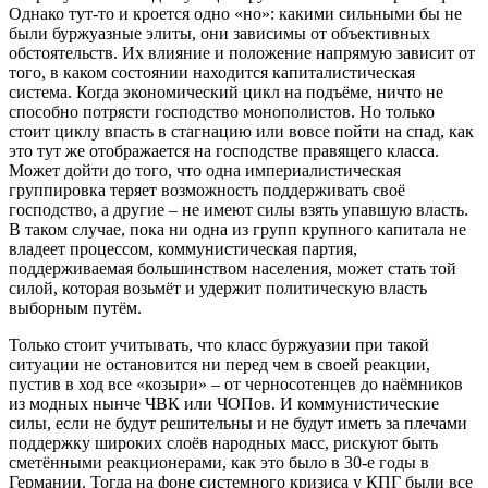
Однако тут-то и кроется одно «но»: какими сильными бы не
были буржуазные элиты, они зависимы от объективных
обстоятельств. Их влияние и положение напрямую зависит от
того, в каком состоянии находится капиталистическая
система. Когда экономический цикл на подъёме, ничто не
способно потрясти господство монополистов. Но только
стоит циклу впасть в стагнацию или вовсе пойти на спад, как
это тут же отображается на господстве правящего класса.
Может дойти до того, что одна империалистическая
группировка теряет возможность поддерживать своё
господство, а другие – не имеют силы взять упавшую власть.
В таком случае, пока ни одна из групп крупного капитала не
владеет процессом, коммунистическая партия,
поддерживаемая большинством населения, может стать той
силой, которая возьмёт и удержит политическую власть
выборным путём.
Только стоит учитывать, что класс буржуазии при такой
ситуации не остановится ни перед чем в своей реакции,
пустив в ход все «козыри» – от черносотенцев до наёмников
из модных нынче ЧВК или ЧОПов. И коммунистические
силы, если не будут решительны и не будут иметь за плечами
поддержку широких слоёв народных масс, рискуют быть
сметёнными реакционерами, как это было в 30-е годы в
Германии. Тогда на фоне системного кризиса у КПГ были все