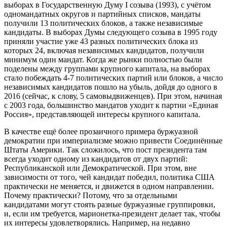
выборах в Государственную Думу I созыва (1993), с учётом
одномандатных округов и партийных списков, мандаты
получили 13 политических блоков, а также независимые
кандидаты. В выборах Думы следующего созыва в 1995 году
приняли участие уже 43 разных политических блока из
которых 24, включая независимых кандидатов, получили
минимум один мандат. Когда же рынки полностью были
поделены между группами крупного капитала, на выборах
стало побеждать 4-7 политических партий или блоков, а число
независимых кандидатов пошло на убыль, дойдя до одного в
2016 (сейчас, к слову, 5 самовыдвиженцев). При этом, начиная
с 2003 года, большинство мандатов уходит к партии «Единая
Россия», представляющей интересы крупного капитала.
В качестве ещё более прозаичного примера буржуазной
демократии при империализме можно привести Соединённые
Штаты Америки. Так сложилось, что пост президента там
всегда уходит одному из кандидатов от двух партий:
Республиканской или Демократической. При этом, вне
зависимости от того, чей кандидат победил, политика США
практически не меняется, и движется в одном направлении.
Почему практически? Потому, что за отдельными
кандидатами могут стоять разные буржуазные группировки,
и, если им требуется, марионетка-президент делает так, чтобы
их интересы удовлетворялись. Например, на недавно