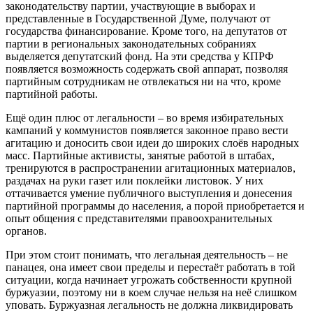
законодательству партии, участвующие в выборах и
представленные в Государственной Думе, получают от
государства финансирование. Кроме того, на депутатов от
партии в региональных законодательных собраниях
выделяется депутатский фонд. На эти средства у КПРФ
появляется возможность содержать свой аппарат, позволяя
партийным сотрудникам не отвлекаться ни на что, кроме
партийной работы.
Ещё один плюс от легальности – во время избирательных
кампаний у коммунистов появляется законное право вести
агитацию и доносить свои идеи до широких слоёв народных
масс. Партийные активисты, занятые работой в штабах,
тренируются в распространении агитационных материалов,
раздачах на руки газет или поклейки листовок. У них
оттачивается умение публичного выступления и донесения
партийной программы до населения, а порой приобретается и
опыт общения с представителями правоохранительных
органов.
При этом стоит понимать, что легальная деятельность – не
панацея, она имеет свои пределы и перестаёт работать в той
ситуации, когда начинает угрожать собственности крупной
буржуазии, поэтому ни в коем случае нельзя на неё слишком
уповать. Буржуазная легальность не должна ликвидировать