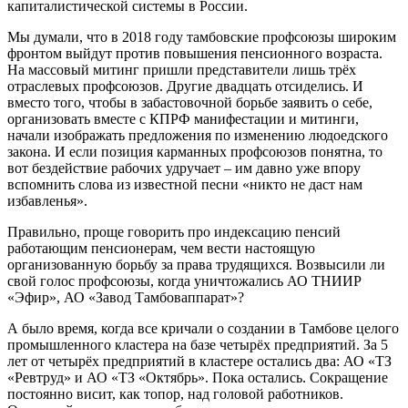
капиталистической системы в России.
Мы думали, что в 2018 году тамбовские профсоюзы широким
фронтом выйдут против повышения пенсионного возраста.
На массовый митинг пришли представители лишь трёх
отраслевых профсоюзов. Другие двадцать отсиделись. И
вместо того, чтобы в забастовочной борьбе заявить о себе,
организовать вместе с КПРФ манифестации и митинги,
начали изображать предложения по изменению людоедского
закона. И если позиция карманных профсоюзов понятна, то
вот бездействие рабочих удручает – им давно уже впору
вспомнить слова из известной песни «никто не даст нам
избавленья».
Правильно, проще говорить про индексацию пенсий
работающим пенсионерам, чем вести настоящую
организованную борьбу за права трудящихся. Возвысили ли
свой голос профсоюзы, когда уничтожались АО ТНИИР
«Эфир», АО «Завод Тамбоваппарат»?
А было время, когда все кричали о создании в Тамбове целого
промышленного кластера на базе четырёх предприятий. За 5
лет от четырёх предприятий в кластере остались два: АО «ТЗ
«Ревтруд» и АО «ТЗ «Октябрь». Пока остались. Сокращение
постоянно висит, как топор, над головой работников.