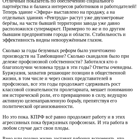
Отличный показатель по обеспечению социального
партнёрства и баланса интересов работников и работодателей!
Теперь здание «Эфира» выставлено на продажу, а на
отдельных зданиях «Ревтруда» растут уже двухметровые
берёзы, на части бывшей территории завода уже давно
расположился супермаркет. Примерно то же и по другим
бывшим предприятиям города и области. Стабильность и
эффективность видны невооружённым глазом.
Сколько за годы безумных реформ было уничтожено
производств на Тамбовщине? Сколько скандалов было при
дележе профсоюзной собственности? Заботился кто о
благополучии человека труда в эти годы? Ответы очевидны.
Буржуазия, захватив решающие позиции в общественной
жизни, в том числе и через своих представителей в
профсоюзах, все эти годы продолжает сдерживать рост
классовой сознательности пролетариата, мешает пониманию
им исторической роли, его превращению в силу, ведущую
активную целенаправленную борьбу, препятствуя его
политической организованности.
Но это пока. КПРФ всё равно продолжит работу и в этих
агрессивных пока буржуазных профсоюзах. И эта работа в
любом случае даст свои плоды.
Рано или поздно жизнь заставит рабочих вспомнить, что