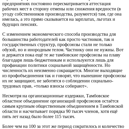
предприятиях постоянно пересматривается аттестация
рабочих мест в сторону отмены или снижения вредности (в
угоду собственников производства, разумеется) там, где она
имелась, а это прямо сказывается на зарплатах, льготах и
будущих пенсиях.
С изменением экономического способа производства для
большинства работодателей как просто частников, так и
государственных структур, профсоюзы стали не только
обузой, но и инородным телом. Частнику они не нужны. Вот
и держатся пока ещё те же тамбовские профсоюзы на плаву
благодаря лишь бюджетникам и используются лишь для
профанации политики социальной защищённости. Но
численность их неизменно сокращается. Многие выходящие
из профобъединения так и говорят, что нынешние профсоюзы
их не защищают, не заботятся о соблюдении социально-
трудовых прав, «только взносы собирают».
Несмотря на организационные издержки, Тамбовское
областное объединение организаций профсоюзов остаётся
самым крупным общественным объединением в Тамбовской
области и насчитывает порядка 90 тысяч членов, хотя ещё
пять лет назад было более 115 тысяч.
Более чем на 100 за этот же период сократилось и количество