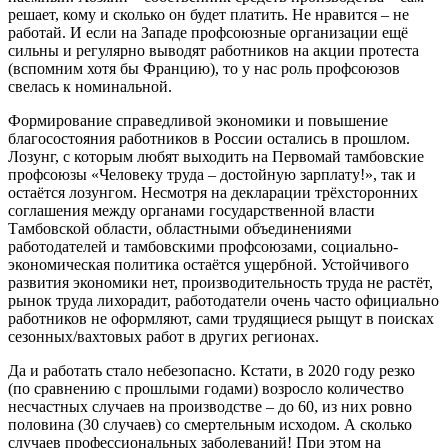
решает, кому и сколько он будет платить. Не нравится – не
работай. И если на Западе профсоюзные организации ещё
сильны и регулярно выводят работников на акции протеста
(вспомним хотя бы Францию), то у нас роль профсоюзов
свелась к номинальной.
Формирование справедливой экономики и повышение
благосостояния работников в России остались в прошлом.
Лозунг, с которым любят выходить на Первомай тамбовские
профсоюзы «Человеку труда – достойную зарплату!», так и
остаётся лозунгом. Несмотря на декларации трёхсторонних
соглашения между органами государственной власти
Тамбовской области, областными объединениями
работодателей и тамбовскими профсоюзами, социально-
экономическая политика остаётся ущербной. Устойчивого
развития экономики нет, производительность труда не растёт,
рынок труда лихорадит, работодатели очень часто официально
работников не оформляют, сами трудящиеся рыщут в поисках
сезонных/вахтовых работ в других регионах.
Да и работать стало небезопасно. Кстати, в 2020 году резко
(по сравнению с прошлыми годами) возросло количество
несчастных случаев на производстве – до 60, из них ровно
половина (30 случаев) со смертельным исходом. А сколько
случаев профессиональных заболеваний! При этом на