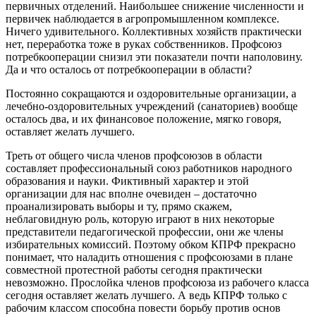
первичных отделений. Наибольшее снижение численности и
первичек наблюдается в агропромышленном комплексе.
Ничего удивительного. Коллективных хозяйств практически
нет, переработка тоже в руках собственников. Профсоюз
потребкооперации снизил эти показатели почти наполовину.
Да и что осталось от потребкооперации в области?
Постоянно сокращаются и оздоровительные организации, а
лечебно-оздоровительных учреждений (санаториев) вообще
осталось два, и их финансовое положение, мягко говоря,
оставляет желать лучшего.
Треть от общего числа членов профсоюзов в области
составляет профессиональный союз работников народного
образования и науки. Фиктивный характер и этой
организации для нас вполне очевиден – достаточно
проанализировать выборы и ту, прямо скажем,
неблаговидную роль, которую играют в них некоторые
представители педагогической профессии, они же члены
избирательных комиссий. Поэтому обком КПРФ прекрасно
понимает, что наладить отношения с профсоюзами в плане
совместной протестной работы сегодня практически
невозможно. Прослойка членов профсоюза из рабочего класса
сегодня оставляет желать лучшего. А ведь КПРФ только с
рабочим классом способна повести борьбу против основ