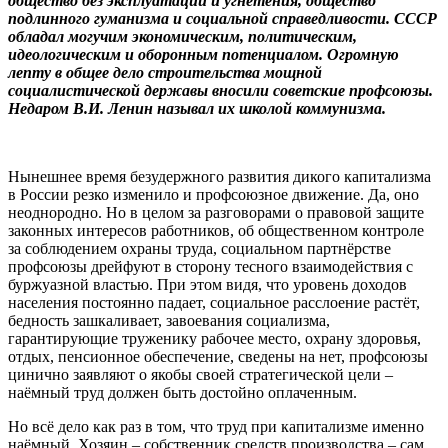
общество без эксплуатации и угнетения, общество
подлинного гуманизма и социальной справедливости. СССР
обладал могучим экономическим, политическим,
идеологическим и оборонным потенциалом. Огромную
лепту в общее дело строительства мощной
социалистической державы вносили советские профсоюзы.
Недаром В.И. Ленин называл их школой коммунизма.
Нынешнее время безудержного развития дикого капитализма
в России резко изменило и профсоюзное движение. Да, оно
неоднородно. Но в целом за разговорами о правовой защите
законных интересов работников, об общественном контроле
за соблюдением охраны труда, социальном партнёрстве
профсоюзы дрейфуют в сторону тесного взаимодействия с
буржуазной властью. При этом видя, что уровень доходов
населения постоянно падает, социальное расслоение растёт,
бедность зашкаливает, завоевания социализма,
гарантирующие труженику рабочее место, охрану здоровья,
отдых, пенсионное обеспечение, сведены на нет, профсоюзы
цинично заявляют о якобы своей стратегической цели –
наёмный труд должен быть достойно оплаченным.
Но всё дело как раз в том, что труд при капитализме именно
наёмный. Хозяин – собственник средств производства – сам