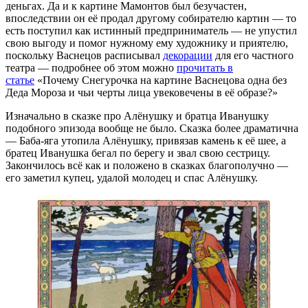
деньгах. Да и к картине Мамонтов был безучастен,
впоследствии он её продал другому собирателю картин — то
есть поступил как истинный предприниматель — не упустил
свою выгоду и помог нужному ему художнику и приятелю,
поскольку Васнецов расписывал
декорации
для его частного
театра — подробнее об этом можно
прочитать в
статье
«Почему Снегурочка на картине Васнецова одна без
Деда Мороза и чьи черты лица увековечены в её образе?»
Изначально в сказке про Алёнушку и братца Иванушку
подобного эпизода вообще не было. Сказка более драматична
— Баба-яга утопила Алёнушку, привязав камень к её шее, а
братец Иванушка бегал по берегу и звал свою сестрицу.
Закончилось всё как и положено в сказках благополучно —
его заметил купец, удалой молодец и спас Алёнушку.