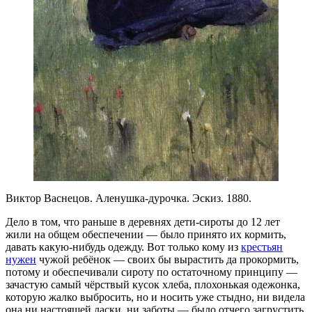
Виктор Васнецов. Аленушка-дурочка. Эскиз. 1880.
Дело в том, что раньше в деревнях дети-сироты до 12 лет
жили на общем обеспечении — было принято их кормить,
давать какую-нибудь одежду. Вот только кому из
крестьян
нужен
чужой ребёнок — своих бы вырастить да прокормить,
потому и обеспечивали сироту по остаточному принципу —
зачастую самый чёрствый кусок хлеба, плохонькая одежонка,
которую жалко выбросить, но и носить уже стыдно, ни видела
она ни настоящей ласки, ни заботы — было отчего загрустить