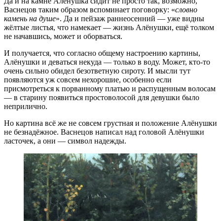
Да и на камне Алёнушка сидит не просто так, возможно,
Васнецов таким образом вспоминает поговорку: «
словно
камень на душе
». Да и пейзаж раннеосенний — уже видны
жёлтые листья, что намекает — жизнь Алёнушки, ещё толком
не начавшись, может и оборваться.
И получается, что согласно общему настроению картины,
Алёнушки и деваться некуда — только в воду. Может, кто-то
очень сильно обидел безответную сироту. И мысли тут
появляются уж совсем нехорошие, особенно если
присмотреться к порванному платью и распущенным волосам
— в старину появиться простоволосой для девушки было
неприлично.
Но картина всё же не совсем грустная и положение Алёнушки
не безнадёжное. Васнецов написал над головой Алёнушки
ласточек, а они — символ надежды.