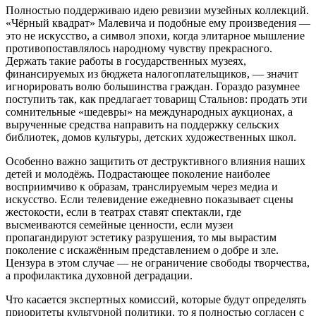
Полностью поддерживаю идею ревизии музейных коллекций.
«Чёрный квадрат» Малевича и подобные ему произведения —
это не искусство, а символ эпохи, когда элитарное мышление
противопоставлялось народному чувству прекрасного.
Держать такие работы в государственных музеях,
финансируемых из бюджета налогоплательщиков, — значит
игнорировать волю большинства граждан. Гораздо разумнее
поступить так, как предлагает товарищ Стальнов: продать эти
сомнительные «шедевры» на международных аукционах, а
вырученные средства направить на поддержку сельских
библиотек, домов культуры, детских художественных школ.
Особенно важно защитить от деструктивного влияния наших
детей и молодёжь. Подрастающее поколение наиболее
восприимчиво к образам, транслируемым через медиа и
искусство. Если телевидение ежедневно показывает сцены
жестокости, если в театрах ставят спектакли, где
высмеиваются семейные ценности, если музеи
пропагандируют эстетику разрушения, то мы вырастим
поколение с искажённым представлением о добре и зле.
Цензура в этом случае — не ограничение свободы творчества,
а профилактика духовной деградации.
Что касается экспертных комиссий, которые будут определять
приоритеты культурной политики, то я полностью согласен с