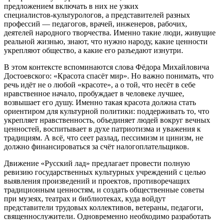
предложением включать в них не узких
специалистов‑культурологов, а представителей разных
профессий — педагогов, врачей, инженеров, рабочих,
деятелей народного творчества. Именно такие люди, живущие
реальной жизнью, знают, что нужно народу, какие ценности
укрепляют общество, а какие его разъедают изнутри.
В этом контексте вспоминаются слова Фёдора Михайловича
Достоевского: «Красота спасёт мир». Но важно понимать, что
речь идёт не о любой «красоте», а о той, что несёт в себе
нравственное начало, пробуждает в человеке лучшее,
возвышает его душу. Именно такая красота должна стать
ориентиром для культурной политики: поддерживать то, что
укрепляет нравственность, объединяет людей вокруг вечных
ценностей, воспитывает в духе патриотизма и уважения к
традициям. А всё, что сеет разлад, пессимизм и цинизм, не
должно финансироваться за счёт налогоплательщиков.
Движение «Русский лад» предлагает провести полную
ревизию государственных культурных учреждений с целью
выявления произведений и проектов, противоречащих
традиционным ценностям, и создать общественные советы
при музеях, театрах и библиотеках, куда войдут
представители трудовых коллективов, ветераны, педагоги,
священнослужители. Одновременно необходимо разработать