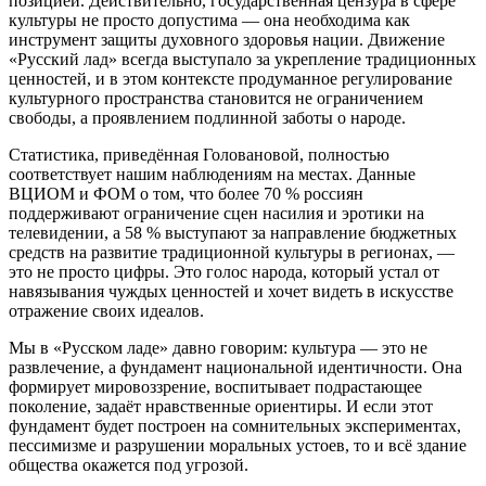
позицией. Действительно, государственная цензура в сфере
культуры не просто допустима — она необходима как
инструмент защиты духовного здоровья нации. Движение
«Русский лад» всегда выступало за укрепление традиционных
ценностей, и в этом контексте продуманное регулирование
культурного пространства становится не ограничением
свободы, а проявлением подлинной заботы о народе.
Статистика, приведённая Головановой, полностью
соответствует нашим наблюдениям на местах. Данные
ВЦИОМ и ФОМ о том, что более 70 % россиян
поддерживают ограничение сцен насилия и эротики на
телевидении, а 58 % выступают за направление бюджетных
средств на развитие традиционной культуры в регионах, —
это не просто цифры. Это голос народа, который устал от
навязывания чуждых ценностей и хочет видеть в искусстве
отражение своих идеалов.
Мы в «Русском ладе» давно говорим: культура — это не
развлечение, а фундамент национальной идентичности. Она
формирует мировоззрение, воспитывает подрастающее
поколение, задаёт нравственные ориентиры. И если этот
фундамент будет построен на сомнительных экспериментах,
пессимизме и разрушении моральных устоев, то и всё здание
общества окажется под угрозой.