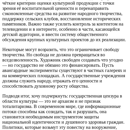
чёткие критерии оценки культурной продукции с точки
зрения её воспитательной ценности и перенаправить
сэкономленные средства на развитие народного творчества,
поддержку сельских клубов, восстановление исторических
памятников. Важно также усилить контроль за контентом на
телевидении и в интернете, особенно в части, касающейся
детской аудитории, и ввести систему общественного
обсуждения крупных культурных проектов до их реализации.
Некоторые могут возразить, что это ограничивает свободу
творчества. Но свобода не должна превращаться во
вседозволенность. Художник свободен создавать что угодно
— но государство не обязано это финансировать. Пусть
авангардные эксперименты существуют в частных галереях и
на коммерческих площадках. А государственные учреждения
должны служить народу, отражать его ценности и
способствовать духовному росту общества.
Подводя итог, хочу подчеркнуть: государственная цензура в
области культуры — это не архаизм и не признак
тоталитаризма. В современном мире, где информационные
потоки способны как созидать, так и разрушать, она
становится необходимым инструментом защиты
национальной идентичности и душевного здоровья граждан.
Политики, которые возьмут эту повестку на вооружение,