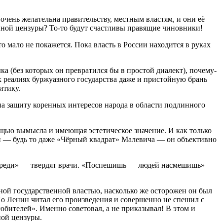
очень желательна правительству, местным властям, и они её
нной цензуры? То-то будут счастливы правящие чиновники!
мало не покажется. Пока власть в России находится в руках
ка (без которых он превратился бы в простой диалект), почему-
х реалиях буржуазного государства даже и пристойную брань
итику.
 на защиту коренных интересов народа в области подлинного
ощью вымысла и имеющая эстетическое значение. И как только
й — будь то даже «Чёрный квадрат» Малевича — он объективно
навреди» — твердят врачи. «Поспешишь — людей насмешишь» —
нной государственной властью, насколько же осторожен он был
Но Ленин читал его произведения и совершенно не спешил с
ителей». Именно советовал, а не приказывал! В этом и
ной цензуры.