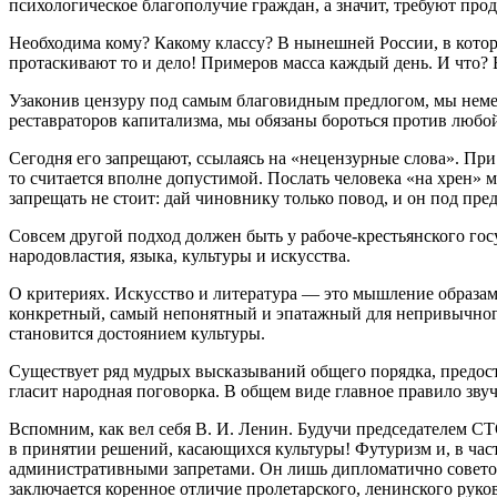
психологическое благополучие граждан, а значит, требуют про
Необходима кому? Какому классу? В нынешней России, в которо
протаскивают то и дело! Примеров масса каждый день. И что?
Узаконив цензуру под самым благовидным предлогом, мы немед
реставраторов капитализма, мы обязаны бороться против любо
Сегодня его запрещают, ссылаясь на «нецензурные слова». При 
то считается вполне допустимой. Послать человека «на хрен» 
запрещать не стоит: дай чиновнику только повод, и он под пр
Совсем другой подход должен быть у рабоче-крестьянского гос
народовластия, языка, культуры и искусства.
О критериях. Искусство и литература — это мышление образам
конкретный, самый непонятный и эпатажный для непривычного
становится достоянием культуры.
Существует ряд мудрых высказываний общего порядка, предо
гласит народная поговорка. В общем виде главное правило зву
Вспомним, как вел себя В. И. Ленин. Будучи председателем СТ
в принятии решений, касающихся культуры! Футуризм и, в част
административными запретами. Он лишь дипломатично советов
заключается коренное отличие пролетарского, ленинского руко