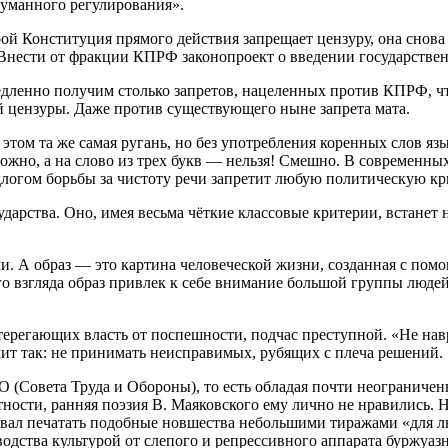
думанного регулирования».
й Конституция прямого действия запрещает цензуру, она снова 
 Внести от фракции КПРФ законопроект о введении государстве
ленно получим столько запретов, нацеленных против КПРФ, что 
й цензуры. Даже против существующего ныне запрета мата.
этом та же самая ругань, но без употребления коренных слов язы
можно, а на слово из трех букв — нельзя! Смешно. В современны
едлогом борьбы за чистоту речи запретит любую политическую кр
ударства. Оно, имея весьма чёткие классовые критерии, встанет
и. А образ — это картина человеческой жизни, созданная с пом
 взгляда образ привлек к себе внимание большой группы люде
стерегающих власть от поспешности, подчас преступной. «Не 
чит так: не принимать неисправимых, рубящих с плеча решений.
О (Совета Труда и Обороны), то есть обладая почти неограниче
ности, ранняя поэзия В. Маяковского ему лично не нравились. 
ал печатать подобные новшества небольшими тиражами «для люб
водства культурой от слепого и репрессивного аппарата буржуаз