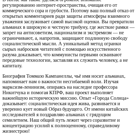
регулированию интернет-пространства, очищая его от
коммерческого сора и грубости. Поэтому ваш полный отказ от
открытых комментариев ради защиты атмосферы взаимного
уважения заслуживает самой высокой оценки. Вы превратили
альманах в широкую и честную трибуну, где жесткие рамки —
запрет на антисоветизм, национализм и экстремизм — не
ограничивают, а, напротив, защищают подлинную свободу
социалистической мысли. А уникальный метод огранки
сырых набросков читателей с помощью искусственного
разума доказывает, что коммунисты первыми осваивают
передовые технологии, заставляя их служить человеку, а не
капиталу.
Биография Томмазо Кампанеллы, чьё имя носит альманах,
напоминает нам о важности несгибаемой воли. Изучая
марксизм-ленинизм, опираясь на наследие профессора
Никитчука и помогая КПРФ, ваш проект выполняет
важнейшую историческую миссию. Опыт «Города Солнца»
доказывает: социалистическая идея жива, развивается и
уверенно кует новый Образ будущего. От имени китайских
исследователей я поздравляю альманах с грядущим
семилетием. Наш общий путь лежит через соразвитие и
концентрацию усилий к полноценному, справедливому
жизнестрою!