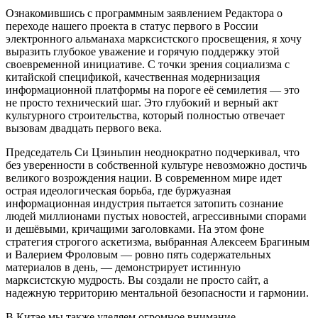
Ознакомившись с программным заявлением Редактора о
переходе нашего проекта в статус первого в России
электронного альманаха марксистского просвещения, я хочу
выразить глубокое уважение и горячую поддержку этой
своевременной инициативе. С точки зрения социализма с
китайской спецификой, качественная модернизация
информационной платформы на пороге её семилетия — это
не просто технический шаг. Это глубокий и верный акт
культурного строительства, который полностью отвечает
вызовам двадцать первого века.
Председатель Си Цзиньпин неоднократно подчеркивал, что
без уверенности в собственной культуре невозможно достичь
великого возрождения нации. В современном мире идет
острая идеологическая борьба, где буржуазная
информационная индустрия пытается затопить сознание
людей миллионами пустых новостей, агрессивными спорами
и дешёвыми, кричащими заголовками. На этом фоне
стратегия строгого аскетизма, выбранная Алексеем Брагиным
и Валерием Фроловым — ровно пять содержательных
материалов в день, — демонстрирует истинную
марксистскую мудрость. Вы создали не просто сайт, а
надежную территорию ментальной безопасности и гармонии.
В Китае мы также уделяем огромное внимание