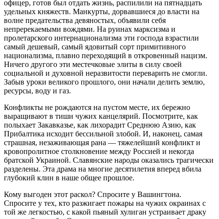
офицер, готов был отдать жизнь, распилили на пятнадцать
удельных княжеств. Манкурты, дорвавшиеся до власти на
волне предательства девяностых, объявили себя
непререкаемыми вождями. На руинах марксизма и
пролетарского интернационализма эти господа взрастили
самый дешевый, самый ядовитый сорт примитивного
национализма, плавно переходящий в откровенный нацизм.
Ничего другого эти местечковые элиты в силу своей
социальной и духовной неразвитости переварить не смогли.
Забыв уроки великого прошлого, они начали делить землю,
ресурсы, воду и газ.
Конфликты не рождаются на пустом месте, их бережно
выращивают в тиши чужих канцелярий. Посмотрите, как
полыхает Закавказье, как лихорадит Среднюю Азию, как
Прибалтика исходит бессильной злобой. И, наконец, самая
страшная, незаживающая рана — тяжелейший конфликт и
кровопролитное столкновение между Россией и некогда
братской Украиной. Славянские народы оказались трагически
разделены. Эта драма на многие десятилетия вперед вбила
глубокий клин в наше общее прошлое.
Кому выгоден этот раскол? Спросите у Вашингтона.
Спросите у тех, кто разжигает пожары на чужих окраинах с
той же легкостью, с какой пьяный хулиган устраивает драку