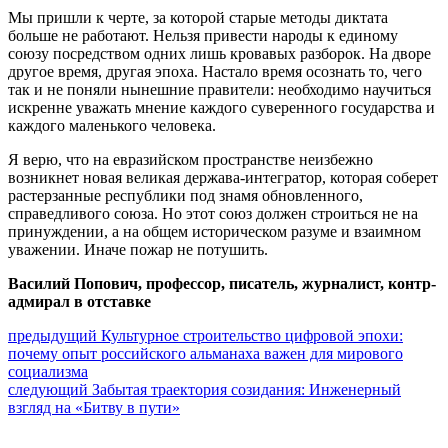
Мы пришли к черте, за которой старые методы диктата
больше не работают. Нельзя привести народы к единому
союзу посредством одних лишь кровавых разборок. На дворе
другое время, другая эпоха. Настало время осознать то, чего
так и не поняли нынешние правители: необходимо научиться
искренне уважать мнение каждого суверенного государства и
каждого маленького человека.
Я верю, что на евразийском пространстве неизбежно
возникнет новая великая держава-интегратор, которая соберет
растерзанные республики под знамя обновленного,
справедливого союза. Но этот союз должен строиться не на
принуждении, а на общем историческом разуме и взаимном
уважении. Иначе пожар не потушить.
Василий Попович, профессор, писатель, журналист, контр-
адмирал в отставке
Навигация
Предыдущий
предыдущий
Культурное строительство цифровой эпохи:
пост:
почему опыт российского альманаха важен для мирового
по
социализма
записям
Следующее
следующий
Забытая траектория созидания: Инженерный
сообщение:
взгляд на «Битву в пути»
Сайт Коммунистической партии Российской