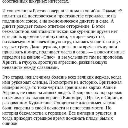
собственных шкурных интересах.
И современная Россия совершила немало ошибок. Годами её
политика на постсоветском пространстве строилась не на
подлинном союзе, а на экономическом диктате и силе. А
диктат рождает только ответное отторжение. В этой
безжалостной капиталистической конкуренции друзей нет —
есть лишь временные попутчики, которые ведут так
называемую многовекторную игру, пытаясь усидеть на двух
стульях сразу. Даже церковь, призванная врачевать души и
призывать к миру, подливает масла в огонь — включите иные
передачи на канале «Спас», и вы услышите там не проповедь
Христа, а глухую, яростную агрессию, разжигающую
ненависть между славянами.
Это старая, неизлечимая болезнь всех великих держав, когда
ими руководят слепцы. Посмотрите на историю. Британская
империя когда-то тоже чертила границы на картах Азии и
Африки, не глядя на живых людей. И мир до сих пор кровью
оплачивает их высокомерие: в Кашмире, в Ираке, в Сирии, в
разорванном Курдистане. Лондонские джентльмены тоже
были уверены в своей вечности и непогрешимости. Но
история безжалостна к гордецам. Все империи рушатся, и
тогда приходит страшное время пожинать плоды былых
ошибок.