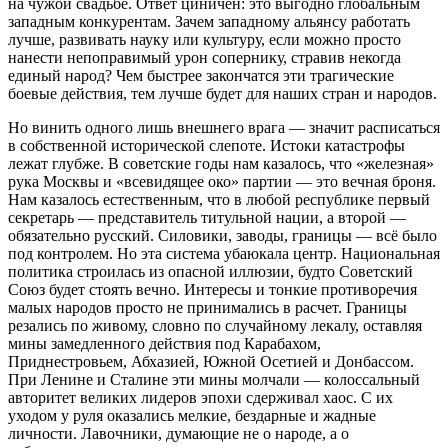
на чужой свадьбе. Ответ циничен: это выгодно глобальным
западным конкурентам. Зачем западному альянсу работать
лучше, развивать науку или культуру, если можно просто
нанести непоправимый урон сопернику, стравив некогда
единый народ? Чем быстрее закончатся эти трагические
боевые действия, тем лучше будет для наших стран и народов.
Но винить одного лишь внешнего врага — значит расписаться
в собственной исторической слепоте. Истоки катастрофы
лежат глубже. В советские годы нам казалось, что «железная»
рука Москвы и «всевидящее око» партии — это вечная броня.
Нам казалось естественным, что в любой республике первый
секретарь — представитель титульной нации, а второй —
обязательно русский. Силовики, заводы, границы — всё было
под контролем. Но эта система убаюкала центр. Национальная
политика строилась из опасной иллюзии, будто Советский
Союз будет стоять вечно. Интересы и тонкие противоречия
малых народов просто не принимались в расчет. Границы
резались по живому, словно по случайному лекалу, оставляя
мины замедленного действия под Карабахом,
Приднестровьем, Абхазией, Южной Осетией и Донбассом.
При Ленине и Сталине эти мины молчали — колоссальный
авторитет великих лидеров эпохи сдерживал хаос. С их
уходом у руля оказались мелкие, бездарные и жадные
личности. Лавочники, думающие не о народе, а о