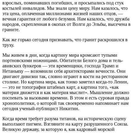
взрослых, поминавших погибших, и просыпались под стук
костылей инвалидов. Мы знали цену миру. Нам казалось, что
эта цена, оплаченная миллионами жизней наших отцов, —
вечная гарантия от любого безумия. Нам казалось, что дружба
народов, скрепленная в окопах от Волги до Эльбы, высечена в
граните.
Как же горько сегодня признавать, что гранит раскрошился в
труху.
Мы живем в дни, когда картину мира кромсают тупыми
портновскими ножницами. Обитатели Белого дома и тель-
авивских бункеров — эти временщики, господа Трамп и
Нетаньяху — возомнили себя архитекторами вечности. Они
двигают дивизии так, словно играют в кости на ресторанном
столике. Но картина мира, как тонко заметил когда-то Ленин,
— это не топография штабных карт, а картина того, «как
материя движется и как материя мыслит». Мышление должно
поспевать за вызовами времени. В этом и есть суровая правда
хронополитики, о которой так своевременно напоминает нам
сегодня ученый-публицист Никитин.
Когда время требует разума титанов, на историческую сцену
выползают пигмеи. Взгляните на карту разрушенного Союза.
Великую державу, за которую я, как кадровый морской