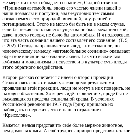
же мере эта штука обладает сознанием, Сидней ответил:
«Принимая автомобиль, вводя его частью жизни нашей в
наши помыслы и поступки, мы безусловно тем самым
соглашаемся с его природой: внешней, внутренней и
потенциальной. Этого не могло бы быть ни в каком случае,
если бы некая часть нашего существа не была механической;
даже, просто говоря, не было бы автомобиля. И я подозреваю,
что эта часть сознания нашего составляет его сознание» (Т. 5,
с. 202). Отсюда напрашивается вывод, что созданное, по
человеческому замыслу, «автомобильное сознание» оказывает
обратное влияние на сознание людей. Так что всякие там
кубизмы и модернизмы в искусстве и в культуре суть плоды
этого обратного воздействия.
Второй рассказ сочетается с идеей о второй проекции.
Сталкиваясь с некоторыми ужасающими результатами
проявления этой проекции, люди не могут в них поверить, не
находят объяснения. Хотя речь идёт о явлениях, вроде бы не
выходящих за пределы социальной среды. В условиях
Российской революции 1917 года Грину пришлось их
наблюдать и пережить, что и нашло отражение в
«Крысолове».
Кажется, нельзя представить себе более мерзкое животное,
чем домовая крыса. А ещё труднее априори представить такое