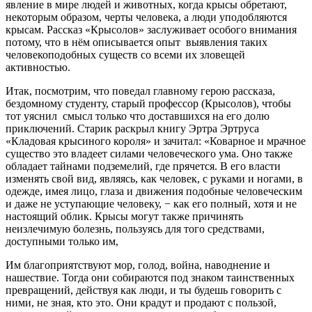
явление в мире людей и животных, когда крысы обретают,
некоторым образом, черты человека, а люди уподобляются
крысам. Рассказ «Крысолов» заслуживает особого внимания
потому, что в нём описывается опыт выявления таких
человекоподобных существ со всеми их зловещей
активностью.
Итак, посмотрим, что поведал главному герою рассказа,
бездомному студенту, старый профессор (Крысолов), чтобы
тот уяснил смысл только что доставшихся на его долю
приключений. Старик раскрыл книгу Эртра Эртруса
«Кладовая крысиного короля» и зачитал: «Коварное и мрачное
существо это владеет силами человеческого ума. Оно также
обладает тайнами подземелий, где прячется. В его власти
изменять свой вид, являясь, как человек, с руками и ногами, в
одежде, имея лицо, глаза и движения подобные человеческим
и даже не уступающие человеку, − как его полный, хотя и не
настоящий облик. Крысы могут также причинять
неизлечимую болезнь, пользуясь для того средствами,
доступными только им,
Им благоприятствуют мор, голод, война, наводнение и
нашествие. Тогда они собираются под знаком таинственных
превращений, действуя как люди, и ты будешь говорить с
ними, не зная, кто это. Они крадут и продают с пользой,