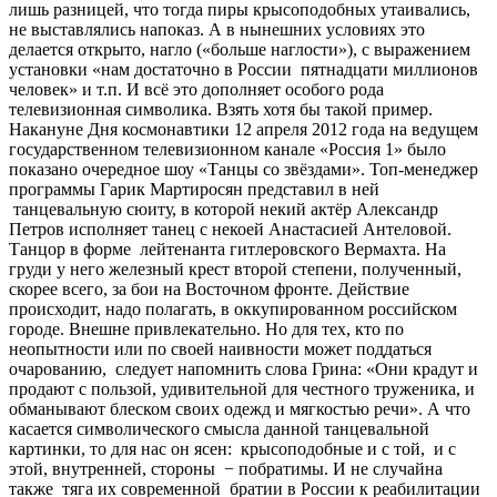
лишь разницей, что тогда пиры крысоподобных утаивались,
не выставлялись напоказ. А в нынешних условиях это
делается открыто, нагло («больше наглости»), с выражением
установки «нам достаточно в России пятнадцати миллионов
человек» и т.п. И всё это дополняет особого рода
телевизионная символика. Взять хотя бы такой пример.
Накануне Дня космонавтики 12 апреля 2012 года на ведущем
государственном телевизионном канале «Россия 1» было
показано очередное шоу «Танцы со звёздами». Топ-менеджер
программы Гарик Мартиросян представил в ней
танцевальную сюиту, в которой некий актёр Александр
Петров исполняет танец с некоей Анастасией Антеловой.
Танцор в форме лейтенанта гитлеровского Вермахта. На
груди у него железный крест второй степени, полученный,
скорее всего, за бои на Восточном фронте. Действие
происходит, надо полагать, в оккупированном российском
городе. Внешне привлекательно. Но для тех, кто по
неопытности или по своей наивности может поддаться
очарованию, следует напомнить слова Грина: «Они крадут и
продают с пользой, удивительной для честного труженика, и
обманывают блеском своих одежд и мягкостью речи». А что
касается символического смысла данной танцевальной
картинки, то для нас он ясен: крысоподобные и с той, и с
этой, внутренней, стороны − побратимы. И не случайна
также тяга их современной братии в России к реабилитации