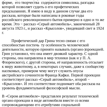
форме, его творчества содержится символика, разгадка
которой позволяет судить о его профетических
предсказаниях. Я имею в виду в данном случае два его
рассказа, которые были написаны в роковые годы
российского революционного бытия примерно в одно и то же
время. Это − рассказ «Серый автомобиль», законченный 28
августа 1923 г., и рассказ «Крысолов», увидевший свет в 1924
г.
Профетический дар Грина тесно связан с его
способностью постичь ту особенность человеческой
деятельности, которую принято называть (органо-)проекцией.
Грин установил, что она имеет двоякий характер. С одной
стороны, она направлена в мир техники (как и у П. А.
Флоренского), с другой стороны, её направленность отсылает
к миру животному, а, в некоторых случаях, даже к сообществу
насекомых, примером чему могут служить опусы
австрийского сочинителя Франца Кафки. Первой проекции
соответствует рассказ «Серый автомобиль», второй −
«Крысолов». И это соответствие поднимает оба рассказа на
уровень фундаментальной философской мысли.
В «Сером автомобиле» представлен результат технической
органо-проекции в виде автомобиля вместе со всеми
сопровождающими его атрибутами социальной