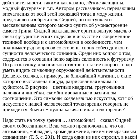
действительности, такими как казино, лёгкие женщины,
модный футуризм и т.п. Автором-рассказчиком, передающим
впечатления от всей этой входящей тогда в моду жизни,
представлен изобретатель Сидней, по поступкам и
высказываниям которого можно судить об умонастроение
самого Грина. Сидней выкладывает оригинальную мысль о
связи футуристических поделок в искусстве с современной
техникой вообще и с автомобилями в особенности, чем
поднимает ряд вопросов со стороны своих собеседников о
сущности человеческого сознания. Среди них вопрос о том,
содержится в сознании homo sapiens склонность к футуризму.
По рассказчику, для поисков ответов на такие вопросы надо
уметь видеть символику окружающей действительности.
Делается ссылка, к примеру, на ближайший магазин, в окне
которого выставлена посуда, разрисованная каким-то
кубистом. В рисунке − цветные квадраты, треугольники,
палочки и линейки, скомбинированные в различном
соотношении. Это символы
современного
искусства, хотя об
искусстве с нашей человеческой точки зрения говорить не
приходится. Значит − нужна какая-то иная точка зрения?
Надо стать на точку зрения … автомобиля! − сказал Сидней
своим собеседникам. Ведь можно предположить, что он,
автомобиль, «обладает, кроме движения, неким невыразимым
сознанием» (Т. 5, с. 201). И когда один из них спросил, в какой