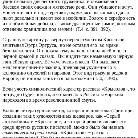
удивительной для честного труженика, и обманывают
блеском своих одежд и мягкостью речи. Они убивают и жгут,
мошенничают и подстерегают; окружаясь роскошью, едят и
пьют довольно и имеют всё в изобилии. Золото и серебро есть
их любимейшая добыча, а также драгоценные камни, которым
отведены хранилища под землёй» (Т.4, с. 391−392).
Страшную картину развернул перед студентом Крысолов,
зачитывая Эртра Эртруса, но не оставил его во мраке
безнадёжности. Он показал ему капкан с попавшей в него
чёрной крысой и сказал: «Вы видите так называемую чёрную
гвинейскую крысу. Её укус очень опасен. Он вызывает
медленное гниение заживо, превращая укушенного в
коллекцию опухолей и нарывов. Этот вид грызуна редок в
Европе, он иногда заносится пароходами» (Т. 4, с.390).
Если учесть символический характер рассказа «Крысолов», то
нетрудно будет понять,
кого
занесло в Россию заморским
пароходом во время революционной смуты.
Вообще литературный метод, который использовал Грин при
создании таких художественных шедевров, как «Серый
автомобиль» и «Крысолов», и который резко выделяет его
среди других русских писателей, можно было бы назвать
символическим реализмом.
«Крысолов» − рассказ