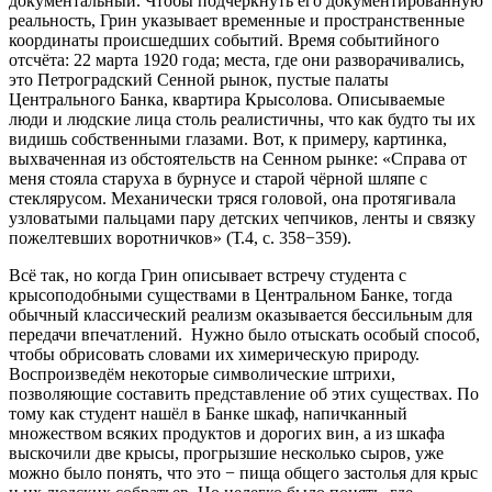
документальный. Чтобы подчеркнуть его документированную
реальность, Грин указывает временные и пространственные
координаты происшедших событий. Время событийного
отсчёта: 22 марта 1920 года; места, где они разворачивались,
это Петроградский Сенной рынок, пустые палаты
Центрального Банка, квартира Крысолова. Описываемые
люди и людские лица столь реалистичны, что как будто ты их
видишь собственными глазами. Вот, к примеру, картинка,
выхваченная из обстоятельств на Сенном рынке: «Справа от
меня стояла старуха в бурнусе и старой чёрной шляпе с
стеклярусом. Механически тряся головой, она протягивала
узловатыми пальцами пару детских чепчиков, ленты и связку
пожелтевших воротничков» (Т.4, с. 358−359).
Всё так, но когда Грин описывает встречу студента с
крысоподобными существами в Центральном Банке, тогда
обычный классический реализм оказывается бессильным для
передачи впечатлений. Нужно было отыскать особый способ,
чтобы обрисовать словами их химерическую природу.
Воспроизведём некоторые символические штрихи,
позволяющие составить представление об этих существах. По
тому как студент нашёл в Банке шкаф, напичканный
множеством всяких продуктов и дорогих вин, а из шкафа
выскочили две крысы, прогрызшие несколько сыров, уже
можно было понять, что это − пища общего застолья для крыс