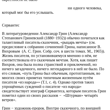
ни одного человека,
который мог бы его услышать.
Сервантес
В литературоведении Александр Грин (Александр
Степанович Гриневский (1880−1932)) обычно почитался как
талантливый писатель-сказочник, «рыцарь мечты» (см.
предисловие к собранию сочинений Грина, написанное В.
Вихровым (А. С. Грин. Собр. соч. в шести томах. М., 1965)).
Жизнь писателя, по установившемуся мнению о нём, не
соответствовала его сказочным мечтам. Хотя, как пишет
Вихров, она была полна странствий и приключений, но
ничего загадочного, ничего легендарного в ней не было. По
его словам, «путь Грина был обычным, протоптанным, во
многих своих приметах типичным жизненным путём
писателя «из народа»» (Т.1, с. 4). Однако против таких
упрощённых суждений о писателе «из народа»
свидетельствует эпиграф Сервантеса, которым писатель Грин
пометил один из своих рассказов − «Штурман» четырёх
ветров».
Грин − художник-пророк. Внутри сказочного, по внешней