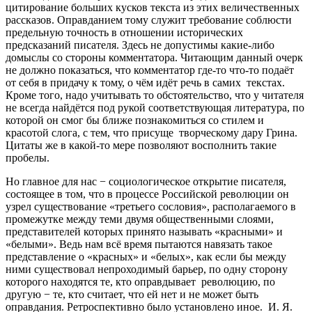
цитирование больших кусков текста из этих величественных
рассказов. Оправданием тому служит требование соблюсти
предельную точность в отношении исторических
предсказаний писателя. Здесь не допустимы какие-либо
домыслы со стороны комментатора. Читающим данный очерк
не должно показаться, что комментатор где-то что-то подаёт
от себя в придачу к тому, о чём идёт речь в самих текстах.
Кроме того, надо учитывать то обстоятельство, что у читателя
не всегда найдётся под рукой соответствующая литература, по
которой он смог бы ближе познакомиться со стилем и
красотой слога, с тем, что присуще творческому дару Грина.
Цитаты же в какой-то мере позволяют восполнить такие
пробелы.
Но главное для нас − социологическое открытие писателя,
состоящее в том, что в процессе Российской революции он
узрел существование «третьего сословия», располагаемого в
промежутке между теми двумя общественными слоями,
представителей которых принято называть «красными» и
«белыми». Ведь нам всё время пытаются навязать такое
представление о «красных» и «белых», как если бы между
ними существовал непроходимый барьер, по одну сторону
которого находятся те, кто оправдывает революцию, по
другую − те, кто считает, что ей нет и не может быть
оправдания. Ретроспективно было установлено иное. И. Я.