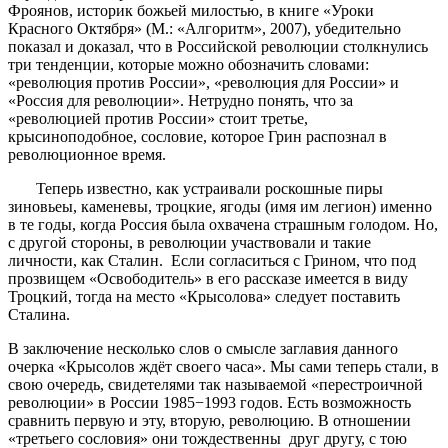
Фроянов, историк божьей милостью, в книге «Уроки
Красного Октября» (М.: «Алгоритм», 2007), убедительно
показал и доказал, что в Российской революции столкнулись
три тенденции, которые можно обозначить словами:
«революция против России», «революция для России» и
«Россия для революции». Нетрудно понять, что за
«революцией против России» стоит третье,
крысиноподобное, сословие, которое Грин распознал в
революционное время.
Теперь известно, как устраивали роскошные пиры
зиновьеы, каменевы, троцкие, ягоды (имя им легион) именно
в те годы, когда Россия была охвачена страшным голодом. Но,
с другой стороны, в революции участвовали и такие
личности, как Сталин. Если согласиться с Грином, что под
прозвищем «Освободитель» в его рассказе имеется в виду
Троцкий, тогда на место «Крысолова» следует поставить
Сталина.
В заключение несколько слов о смысле заглавия данного
очерка «Крысолов ждёт своего часа». Мы сами теперь стали, в
свою очередь, свидетелями так называемой «перестроичной
революции» в России 1985−1993 годов. Есть возможность
сравнить первую и эту, вторую, революцию. В отношении
«третьего сословия» они тождественны друг другу, с тою