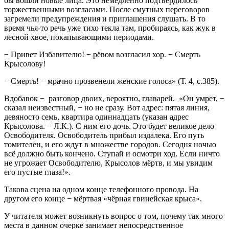
бы вошли новые лица. Это немедленно подтвердилось
торжественными возгласами. После смутных переговоров
загремели предупреждения и приглашения слушать. В то
время чья-то речь уже тихо текла там, пробираясь, как жук в
лесной хвое, покапывающими периодами.
− Привет Избавителю! − рёвом возгласил хор. − Смерть
Крысолову!
− Смерть! − мрачно прозвенели женские голоса» (Т. 4, с.385).
Вдобавок − разговор двоих, вероятно, главарей. «Он умрет, −
сказал неизвестный, − но не сразу. Вот адрес: пятая линия,
девяносто семь, квартира одиннадцать (указан адрес
Крысолова. − Л.К.). С ним его дочь. Это будет великое дело
Освободителя. Освободитель прибыл издалека. Его путь
томителен, и его ждут в множестве городов. Сегодня ночью
всё должно быть кончено. Ступай и осмотри ход. Если ничто
не угрожает Освободителю, Крысолов мёртв, и мы увидим
его пустые глаза!».
Такова сцена на одном конце телефонного провода. На
другом его конце − мёртвая «чёрная гвинейская крыса».
У читателя может возникнуть вопрос о том, почему так много
места в данном очерке занимает непосредственное