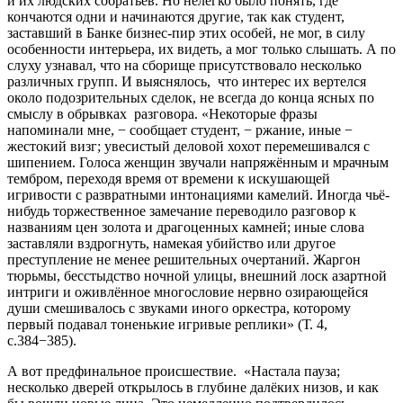
и их людских собратьев. Но нелегко было понять, где
кончаются одни и начинаются другие, так как студент,
заставший в Банке бизнес-пир этих особей, не мог, в силу
особенности интерьера, их видеть, а мог только слышать. А по
слуху узнавал, что на сборище присутствовало несколько
различных групп. И выяснялось, что интерес их вертелся
около подозрительных сделок, не всегда до конца ясных по
смыслу в обрывках разговора. «Некоторые фразы
напоминали мне, − сообщает студент, − ржание, иные −
жестокий визг; увесистый деловой хохот перемешивался с
шипением. Голоса женщин звучали напряжённым и мрачным
тембром, переходя время от времени к искушающей
игривости с развратными интонациями камелий. Иногда чьё-
нибудь торжественное замечание переводило разговор к
названиям цен золота и драгоценных камней; иные слова
заставляли вздрогнуть, намекая убийство или другое
преступление не менее решительных очертаний. Жаргон
тюрьмы, бесстыдство ночной улицы, внешний лоск азартной
интриги и оживлённое многословие нервно озирающейся
души смешивалось с звуками иного оркестра, которому
первый подавал тоненькие игривые реплики» (Т. 4,
с.384−385).
А вот предфинальное происшествие. «Настала пауза;
несколько дверей открылось в глубине далёких низов, и как