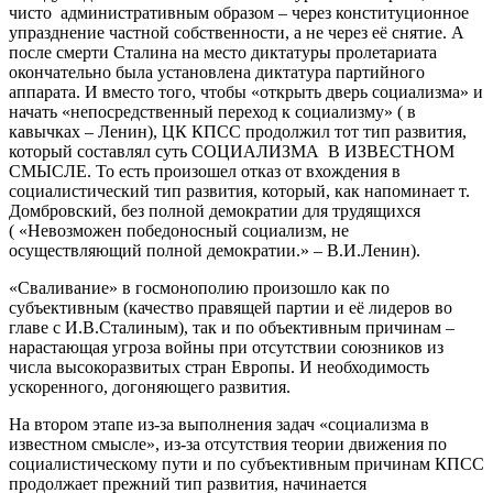
чисто административным образом – через конституционное
упразднение частной собственности, а не через её снятие. А
после смерти Сталина на место диктатуры пролетариата
окончательно была установлена диктатура партийного
аппарата. И вместо того, чтобы «открыть дверь социализма» и
начать «непосредственный переход к социализму» ( в
кавычках – Ленин), ЦК КПСС продолжил тот тип развития,
который составлял суть СОЦИАЛИЗМА В ИЗВЕСТНОМ
СМЫСЛЕ. То есть произошел отказ от вхождения в
социалистический тип развития, который, как напоминает т.
Домбровский, без полной демократии для трудящихся
( «Невозможен победоносный социализм, не
осуществляющий полной демократии.» – В.И.Ленин).
«Сваливание» в госмонополию произошло как по
субъективным (качество правящей партии и её лидеров во
главе с И.В.Сталиным), так и по объективным причинам –
нарастающая угроза войны при отсутствии союзников из
числа высокоразвитых стран Европы. И необходимость
ускоренного, догоняющего развития.
На втором этапе из-за выполнения задач «социализма в
известном смысле», из-за отсутствия теории движения по
социалистическому пути и по субъективным причинам КПСС
продолжает прежний тип развития, начинается