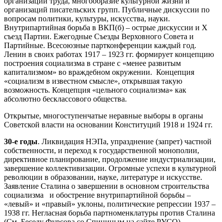
организации труда, многообразие культурной жизни и
организаций писательских групп. Публичные дискуссии по
вопросам политики, культуры, искусства, науки.
Внутрипартийная борьба в ВКП(б) – острые дискуссии и Х
съезд Партии. Ежегодные Съезды Верховного Совета и
Партийные. Всесоюзные партконференции каждый год.
Ленин в своих работах 1917 – 1923 гг. формирует концепцию
построения социализма в стране с «менее развитым
капитализмом» во враждебном окружении. Концепция
«социализм в известном смысле», открывшая такую
возможность. Концепция «цельного социализма» как
абсолютно бесклассового общества.
Открытые, многоступенчатые неравные выборы в органы
Советской власти на основании Конституций 1918 и 1924 гг.
30-е годы
. Ликвидация НЭПа, упразднение (запрет) частной
собственности, и переход к государственной монополии,
директивное планирование, продолжение индустриализации,
завершение коллективизации. Огромные успехи в культурной
революции в образовании, науке, литературе и искусстве.
Заявление Сталина о завершении в основном строительства
социализма и обострение внутрипартийной борьбы –
«левый» и «правый» уклоны, политические репрессии 1937 –
1938 гг. Негласная борьба партноменклатуры против Сталина
(См. Беседу Фурсова со Спициным на сайте РУСО).