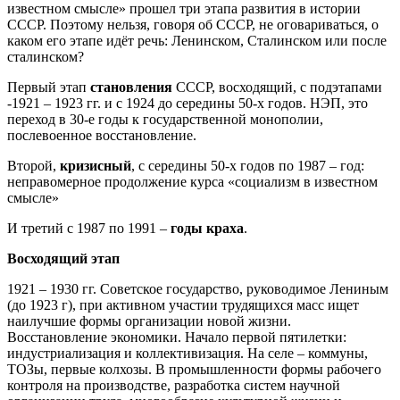
известном смысле» прошел три этапа развития в истории
СССР. Поэтому нельзя, говоря об СССР, не оговариваться, о
каком его этапе идёт речь: Ленинском, Сталинском или после
сталинском?
Первый этап
становления
СССР, восходящий, с подэтапами
-1921 – 1923 гг. и с 1924 до середины 50-х годов. НЭП, это
переход в 30-е годы к государственной монополии,
послевоенное восстановление.
Второй,
кризисный
, с середины 50-х годов по 1987 – год:
неправомерное продолжение курса «социализм в известном
смысле»
И третий с 1987 по 1991 –
годы краха
.
Восходящий этап
1921 – 1930 гг. Советское государство, руководимое Лениным
(до 1923 г), при активном участии трудящихся масс ищет
наилучшие формы организации новой жизни.
Восстановление экономики. Начало первой пятилетки:
индустриализация и коллективизация. На селе – коммуны,
ТОЗы, первые колхозы. В промышленности формы рабочего
контроля на производстве, разработка систем научной