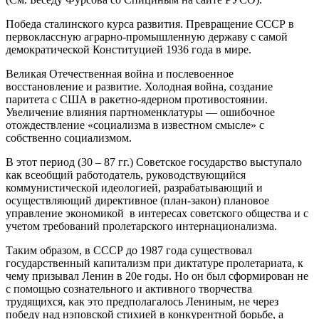
Победа сталинского курса развития. Превращение СССР в
первоклассную аграрно-промышленную державу с самой
демократической Конституцией 1936 года в мире.
Великая Отечественная война и послевоенное
восстановление и развитие. Холодная война, создание
паритета с США в ракетно-ядерном противостоянии.
Увеличение влияния партноменклатуры — ошибочное
отождествление «социализма в известном смысле» с
собственно социализмом.
В этот период (30 – 87 гг.) Советское государство выступало
как всеобщий работодатель, руководствующийся
коммунистической идеологией, разрабатывающий и
осуществляющий директивное (план-закон) плановое
управление экономикой в интересах советского общества и с
учетом требований пролетарского интернационализма.
Таким образом, в СССР до 1987 года существовал
государственный капитализм при диктатуре пролетариата, к
чему призывал Ленин в 20е годы. Но он был сформирован не
с помощью сознательного и активного творчества
трудящихся, как это предполагалось Лениным, не через
победу над нэповской стихией в конкурентной борьбе, а