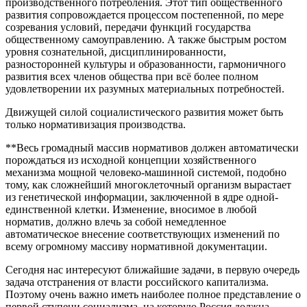
производственного потребления. Этот тип общественного
развития сопровождается процессом постепенной, по мере
созревания условий, передачи функций государства
общественному самоуправлению. А также быстрым ростом
уровня сознательной, дисциплинированности,
разносторонней культуры и образованности, гармоничного
развития всех членов общества при всё более полном
удовлетворении их разумных материальных потребностей.
Движущей силой социалистического развития может быть
только нормативизация производства.
**Весь громадный массив нормативов должен автоматически
порождаться из исходной концепции хозяйственного
механизма мощной человеко-машинной системой, подобно
тому, как сложнейший многоклеточный организм вырастает
из генетической информации, заключенной в ядре одной-
единственной клетки. Изменение, вносимое в любой
норматив, должно влечь за собой немедленное
автоматическое внесение соответствующих изменений по
всему огромному массиву нормативной документации.
Сегодня нас интересуют ближайшие задачи, в первую очередь
задача отстранения от власти российского капитализма.
Поэтому очень важно иметь наиболее полное представление о
первой ступени социализма, на которую Россия должна