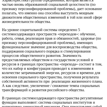
Характеристика группы серединники, которая является
частью вновь образованной социальной целостности (по
признаку персонифицированной проблемы), дает основание
полагать, что именно она способна выступить мощным
движителем общественных изменений в той или иной сфере
жизнедеятельности общества.
На уровне социетальной системы определено 5
системосодержащих пространств «переходов»: обучение,
работа, семья, реализация прав и обязанностей, здоровье (по
признаку персонифицированной проблемы), имеющих
функциональное значение для воспроизводства общества,
поддержания социального порядка и стимулирования
процессов общественного развития. Значимость
предоставляемых обществом и государством условий и
ресурсов в границах пространства «перехода» состоит в том,
что их набор и конфигурация приводит к изменениям в
количестве затрачиваемой энергии, ресурсов и времени для
освоения социального пространства, получения результата
собственной активности при реализации жизненного плана.
А как следствие, увеличение / снижение темпа социальных
трансформаций и развития российского общества.
В границах системосодержащего пространства регулятивные
функции выполняют: система социальных институтов и
нормативно-ценностный механизм. Они представляет собой