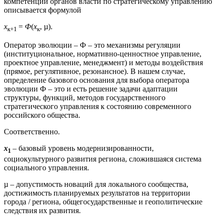
компетенции органов власти по стратегическому управлению
описывается формулой
х
=
Ф
(
х
, µ).
к+1
к
Оператор эволюции – Ф – это механизмы регуляции
(институциональное, нормативно-ценностное управление,
проектное управление, менеджмент) и методы воздействия
(прямое, регулятивное, резонансное). В нашем случае,
определение базового основания для выбора оператора
эволюции Ф – это и есть решение задачи адаптации
структуры, функций, методов государственного
стратегического управления к состоянию современного
российского общества.
Соответственно.
х
– базовый уровень модернизированности,
1
социокультурного развития региона, сложившаяся система
социального управления.
µ – допустимость новаций для локального сообщества,
достижимость планируемых результатов на территории
города / региона, общегосударственные и геополитические
следствия их развития.