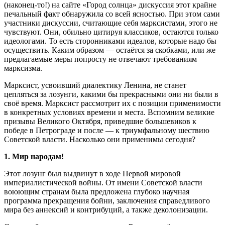
(наконец-то!) на сайте «Город солнца» дискуссия этот крайне
печальный факт обнаружила со всей ясностью. При этом сами
участники дискуссии, считающие себя марксистами, этого не
чувствуют. Они, обильно цитируя классиков, остаются только
идеологами. То есть сторонниками идеалов, которые надо бы
осуществить. Каким образом — остаётся за скобками, или же
предлагаемые меры попросту не отвечают требованиям
марксизма.
Марксист, усвоивший диалектику Ленина, не станет
цепляться за лозунги, какими бы прекрасными они ни были в
своё время. Марксист рассмотрит их с позиции применимости
в конкретных условиях времени и места. Вспомним великие
призывы Великого Октября, приведшие большевиков к
победе в Петрограде и после — к триумфальному шествию
Советской власти. Насколько они применимы сегодня?
1. Мир народам!
Этот лозунг был выдвинут в ходе Первой мировой
империалистической войны. От имени Советской власти
воюющим странам была предложена глубоко научная
программа прекращения бойни, заключения справедливого
мира без аннексий и контрибуций, а также деколонизации.