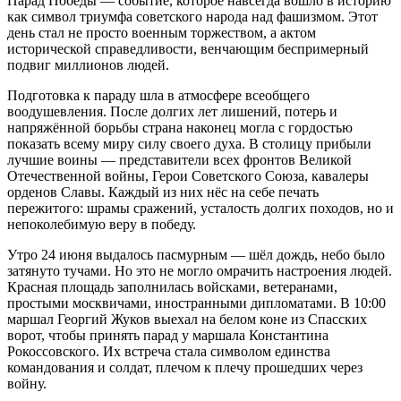
Парад Победы — событие, которое навсегда вошло в историю
как символ триумфа советского народа над фашизмом. Этот
день стал не просто военным торжеством, а актом
исторической справедливости, венчающим беспримерный
подвиг миллионов людей.
Подготовка к параду шла в атмосфере всеобщего
воодушевления. После долгих лет лишений, потерь и
напряжённой борьбы страна наконец могла с гордостью
показать всему миру силу своего духа. В столицу прибыли
лучшие воины — представители всех фронтов Великой
Отечественной войны, Герои Советского Союза, кавалеры
орденов Славы. Каждый из них нёс на себе печать
пережитого: шрамы сражений, усталость долгих походов, но и
непоколебимую веру в победу.
Утро 24 июня выдалось пасмурным — шёл дождь, небо было
затянуто тучами. Но это не могло омрачить настроения людей.
Красная площадь заполнилась войсками, ветеранами,
простыми москвичами, иностранными дипломатами. В 10:00
маршал Георгий Жуков выехал на белом коне из Спасских
ворот, чтобы принять парад у маршала Константина
Рокоссовского. Их встреча стала символом единства
командования и солдат, плечом к плечу прошедших через
войну.