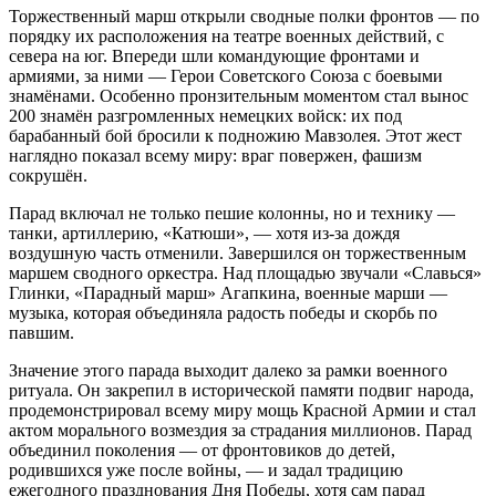
Торжественный марш открыли сводные полки фронтов — по
порядку их расположения на театре военных действий, с
севера на юг. Впереди шли командующие фронтами и
армиями, за ними — Герои Советского Союза с боевыми
знамёнами. Особенно пронзительным моментом стал вынос
200 знамён разгромленных немецких войск: их под
барабанный бой бросили к подножию Мавзолея. Этот жест
наглядно показал всему миру: враг повержен, фашизм
сокрушён.
Парад включал не только пешие колонны, но и технику —
танки, артиллерию, «Катюши», — хотя из‑за дождя
воздушную часть отменили. Завершился он торжественным
маршем сводного оркестра. Над площадью звучали «Славься»
Глинки, «Парадный марш» Агапкина, военные марши —
музыка, которая объединяла радость победы и скорбь по
павшим.
Значение этого парада выходит далеко за рамки военного
ритуала. Он закрепил в исторической памяти подвиг народа,
продемонстрировал всему миру мощь Красной Армии и стал
актом морального возмездия за страдания миллионов. Парад
объединил поколения — от фронтовиков до детей,
родившихся уже после войны, — и задал традицию
ежегодного празднования Дня Победы, хотя сам парад