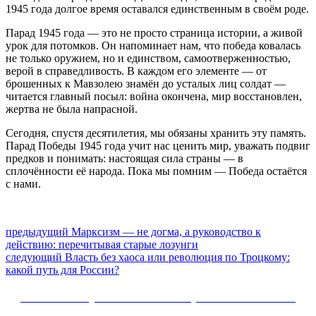
1945 года долгое время оставался единственным в своём роде.
Парад 1945 года — это не просто страница истории, а живой
урок для потомков. Он напоминает нам, что победа ковалась
не только оружием, но и единством, самоотверженностью,
верой в справедливость. В каждом его элементе — от
брошенных к Мавзолею знамён до усталых лиц солдат —
читается главный посыл: война окончена, мир восстановлен,
жертва не была напрасной.
Сегодня, спустя десятилетия, мы обязаны хранить эту память.
Парад Победы 1945 года учит нас ценить мир, уважать подвиг
предков и понимать: настоящая сила страны — в
сплочённости её народа. Пока мы помним — Победа остаётся
с нами.
Навигация
Предыдущий
предыдущий
Марксизм — не догма, а руководство к
пост:
действию: перечитывая старые лозунги
по
Следующее
следующий
Власть без хаоса или революция по Троцкому:
записям
сообщение:
какой путь для России?
Сайт Коммунистической партии Российской
Федерации (КПРФ)