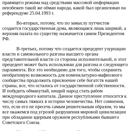
правящего режима над средствами массовой информации
неизбежен такой же обман народа, какой был организован на
референдуме 25.04.1993 г.
Во-вторых, потому, что по замыслу путчистов
создается государственная дума, являющаяся лишь ширмой, а
верхняя палата по существу назначается самим Президентом
РФ.
В-третьих, потому что создается прецедент узурпации
власти и самовольного разгона высшего органа
представительной власти со стороны исполнительной, и этот
прецедент может быть использован для разгона и следующего
парламента. Все это необходимо для того, чтобы сохранить
необратимую возможность для номенклатурно-мафиозного
сообщества продолжить присвоение себе богатств нашей
страны, все, что осталось от государственной собственности.
И побудить обманутый, нищий народ стать рабом
международного капитала. Данное преступление относится к
числу самых тяжких в истории человечества. Нет сомнения,
что, если его не пресечь самым решительным образом, то мы
все окажемся под угрозой разрушения мировой цивилизации
при обладании ядерным оружием республиками бывшего
Советского Союза.