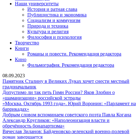
Наши университеты
История и ратная слава
Публицистика и экономика
Социализм и коммунизм
Природа и техника
Культура и религия
Философия и психология
Творчество
Книги
Романы и повести. Рекомендация редактора
Кино
Фильмография. Рекомендация редактора
08.09.2023
Памятник Сталину в Великих Луках хочет снести местный
Памятник
градоначальник
Сталину
Допустимо ли так петь Гимн России? Яков Злобин о
в
Допустимо
«шаманизации» российской эстрады
Великих
ли
«Москва. Октябрь 1993 года». Юрий Воронин: «Парламент на
«Москва.
Луках
так
баррикадах»
Октябрь
хочет
петь
До
Добрым словом вспоминаем советского поэта Павла Когана
1993
снести
Гимн
сло
Александр Кругликов: «Наполеонизация власти и
года».
местный
Александр
России?
всп
обречённость бонапартизма»
Юрий
градоначальник
Кругликов:
Яков
сов
Вячеслав Зиланов: Байденовско-зеленский военно-полевой
Воронин:
Вячеслав
«Наполеонизация
Злобин
поэ
роман завершается