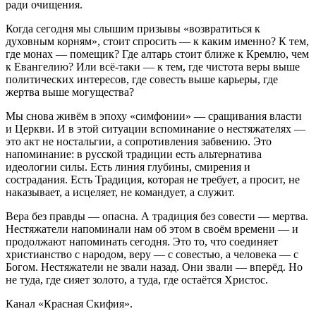
ради очищения.
Когда сегодня мы слышим призывы «возвратиться к
духовным корням», стоит спросить — к каким именно? К тем,
где монах — помещик? Где алтарь стоит ближе к Кремлю, чем
к Евангелию? Или всё-таки — к тем, где чистота веры выше
политических интересов, где совесть выше карьеры, где
жертва выше могущества?
Мы снова живём в эпоху «симфонии» — сращивания власти
и Церкви. И в этой ситуации вспоминание о нестяжателях —
это акт не ностальгии, а сопротивления забвению. Это
напоминание: в русской традиции есть альтернатива
идеологии силы. Есть линия глубины, смирения и
сострадания. Есть Традиция, которая не требует, а просит, не
наказывает, а исцеляет, не командует, а служит.
Вера без правды — опасна. А традиция без совести — мертва.
Нестяжатели напоминали нам об этом в своём времени — и
продолжают напоминать сегодня. Это то, что соединяет
христианство с народом, веру — с совестью, а человека — с
Богом. Нестяжатели не звали назад. Они звали — вперёд. Но
не туда, где сияет золото, а туда, где остаётся Христос.
Канал «Красная Скифия».