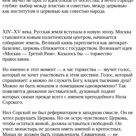
нём звучит не просто идея отказа от богатства, а нечто гораздо
глубже: выбор между властью и совестью, между церковью
как институтом и церковью как совестью народа.
XIV–XV века. Русская земля вступала в новую эпоху. Москва
становится новым политическим центром, начинается
собирание земель. Великий князь укрепляется как автократ-
базилевс, церковь сближается с государством. Возникает идея
«Москва — Третий Рим». Казалось бы — торжество
православия.
Но именно в этот момент — в час торжества — звучит голос,
который не хочет участвовать в этом шествии. Голос, который
спрашивает: а можно ли служить Богу, владея тысячами душ?
Можно ли быть монахом и помещиком одновременно? Так
появляется движение нестяжателей, духовный подвиг
которых связан прежде всего с именем преподобного Нила
Сорского.
Нил Сорский не был реформатором в западном смысле. Он не
хотел разрушать Церковь. Но он остро чувствовал: Церковь,
чтобы остаться живой, должна оставаться свободной. Он
учил: монастырь не должен иметь имений и крепостных.
Монах не должен быть управленцем. Священник — не