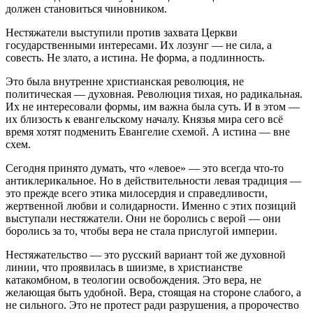
должен становиться чиновником.
Нестяжатели выступили против захвата Церкви
государственными интересами. Их лозунг — не сила, а
совесть. Не злато, а истина. Не форма, а подлинность.
Это была внутренне христианская революция, не
политическая — духовная. Революция тихая, но радикальная.
Их не интересовали формы, им важна была суть. И в этом —
их близость к евангельскому началу. Князья мира сего всё
время хотят подменить Евангелие схемой. А истина — вне
схем.
Сегодня принято думать, что «левое» — это всегда что-то
антиклерикальное. Но в действительности левая традиция —
это прежде всего этика милосердия и справедливости,
жертвенной любви и солидарности. Именно с этих позиций
выступали нестяжатели. Они не боролись с верой — они
боролись за то, чтобы вера не стала прислугой империи.
Нестяжательство — это русский вариант той же духовной
линии, что проявилась в шиизме, в христианстве
катакомбном, в теологии освобождения. Это вера, не
желающая быть удобной. Вера, стоящая на стороне слабого, а
не сильного. Это не протест ради разрушения, а пророчество