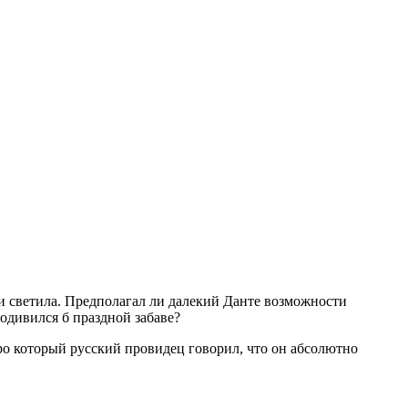
и светила. Предполагал ли далекий Данте возможности
подивился б праздной забаве?
ро который русский провидец говорил, что он абсолютно