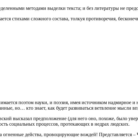
ределенными методами выделки текста; и без литературы не пред
ется стихами сложного состава, толкуя противоречия, бесконеч
мается поэтом науки, и поэзия, имея источником надмирное и н
нные, но… кто знает, как будет развиваться ветвление мысли вп
ский высказал предположение (для него оно, похоже, было уве
ость социальных процессов, протекающих в недрах людских.
а огненные действа, провоцирующие вождей! Представляется – 