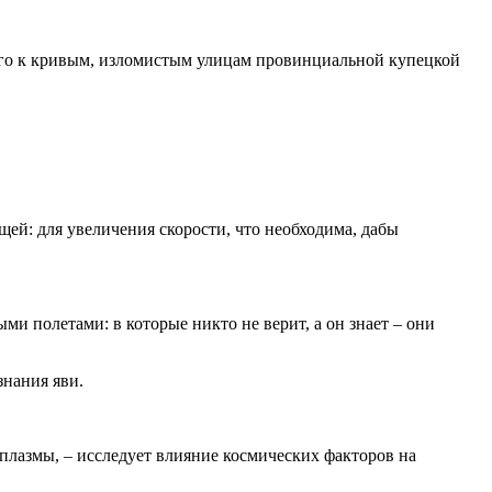
 его к кривым, изломистым улицам провинциальной купецкой
ей: для увеличения скорости, что необходима, дабы
и полетами: в которые никто не верит, а он знает – они
знания яви.
лазмы, – исследует влияние космических факторов на