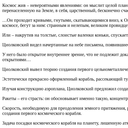
Космос жив – невероятными явлениями: он мыслит целой плане
перенаселенную на Земле, в себя, царственный, бесконечно с
…Он проходит кривыми, гнутыми, скатывающимися вниз, к Оке 
космосе, бегут за ним: странным и нелепым, великим провид
Или – накрутив на толстые, слоистые валенки коньки, спускае
Циолковский видел начертанные на небе письмена, появившиеся
У него было открытое внутреннее зрение, что не подлежит док
открытиями…
Циолковский вывел теорию создания первого цельнометалличе
Эстетически прекрасно оформленный корабль, рассекающий т
Изучая конструкцию аэроплана, Циолковский предложил созда
Ракеты – его страсть: он обосновывает именно такую, концен
Скорость, необходимую для преодоления земного притяжения, 
создания первого космического корабля.
Задача посадки космического корабля на планету, лишенную 