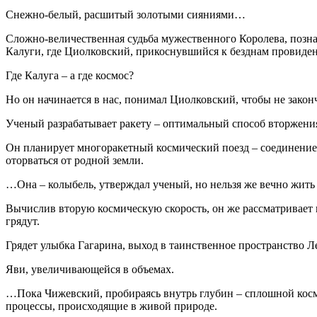
Снежно-белый, расшитый золотыми сияниями…
Сложно-величественная судьба мужественного Королева, позн
Калуги, где Циолковский, прикоснувшийся к безднам провид
Где Калуга – а где космос?
Но он начинается в нас, понимал Циолковский, чтобы не закон
Ученый разрабатывает ракету – оптимальный способ вторжения
Он планирует многоракетный космический поезд – соединение н
оторваться от родной земли.
…Она – колыбель, утверждал ученый, но нельзя же вечно жить
Вычислив вторую космическую скорость, он же рассматривает к
грядут.
Грядет улыбка Гагарина, выход в таинственное пространство Ле
Яви, увеличивающейся в объемах.
…Пока Чижевский, пробираясь внутрь глубин – сплошной косм
процессы, происходящие в живой природе.