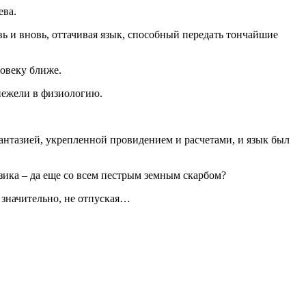
ева.
ь и вновь, оттачивая язык, способный передать тончайшие
овеку ближе.
 нежели в физиологию.
нтазией, укрепленной провидением и расчетами, и язык был
зика – да еще со всем пестрым земным скарбом?
 значительно, не отпуская…