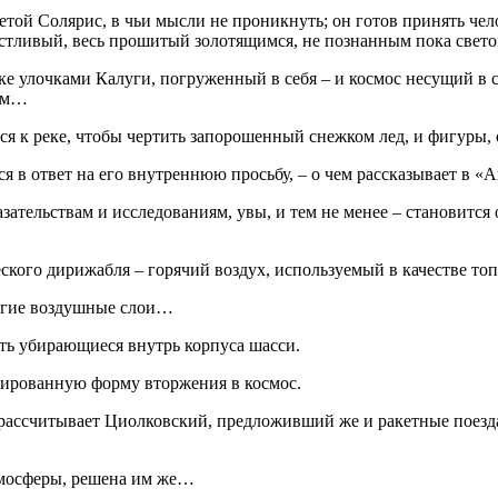
той Солярис, в чьи мысли не проникнуть; он готов принять чел
частливый, весь прошитый золотящимся, не познанным пока све
улочками Калуги, погруженный в себя – и космос несущий в се
цем…
тся к реке, чтобы чертить запорошенный снежком лед, и фигуры
 в ответ на его внутреннюю просьбу, – о чем рассказывает в «А
азательствам и исследованиям, увы, и тем не менее – становитс
ского дирижабля – горячий воздух, используемый в качестве т
угие воздушные слои…
ть убирающиеся внутрь корпуса шасси.
трированную форму вторжения в космос.
рассчитывает Циолковский, предложивший же и ракетные поезда 
атмосферы, решена им же…