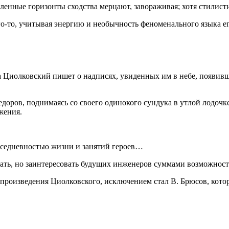
ленные горизонты сходства мерцают, завораживая; хотя стилисти
о-то, учитывая энергию и необычность феноменального языка ег
а Циолковский пишет о надписях, увиденных им в небе, появивш
оров, поднимаясь со своего одинокого сундука в утлой лодочке
жения.
седневностью жизни и занятий героев…
екать, но заинтересовать будущих инженеров суммами возможнос
 произведения Циолковского, исключением стал В. Брюсов, кот