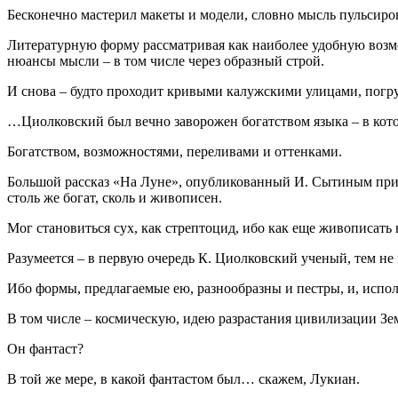
Бесконечно мастерил макеты и модели, словно мысль пульсирова
Литературную форму рассматривая как наиболее удобную возмо
нюансы мысли – в том числе через образный строй.
И снова – будто проходит кривыми калужскими улицами, погру
…Циолковский был вечно заворожен богатством языка – в кото
Богатством, возможностями, переливами и оттенками.
Большой рассказ «На Луне», опубликованный И. Сытиным прил
столь же богат, сколь и живописен.
Мог становиться сух, как стрептоцид, ибо как еще живописать
Разумеется – в первую очередь К. Циолковский ученый, тем не
Ибо формы, предлагаемые ею, разнообразны и пестры, и, испол
В том числе – космическую, идею разрастания цивилизации Зе
Он фантаст?
В той же мере, в какой фантастом был… скажем, Лукиан.