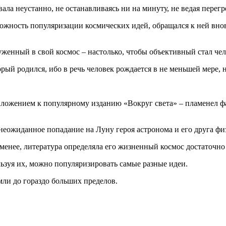
ла неустанно, не останавливаясь ни на минуту, не ведая перегр
жность популяризации космических идей, обращался к ней внов
женный в свой космос – настолько, чтобы объективный стал чел
рый родился, ибо в речь человек рождается в не меньшей мере,
ожением к популярному изданию «Вокруг света» – пламенел фа
 неожиданное попадание на Луну героя астронома и его друга фи
 менее, литература определяла его жизненный космос достаточно
ьзуя их, можно популяризировать самые разные идеи.
мли до гораздо больших пределов.