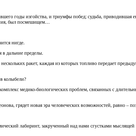
авшего годы изгойства, и триумфы побед; судьба, приводившая
ения, был посмешищем…
чится нигде.
 в дальние пределы.
ескольких ракет, каждая из которых топливо передает предыдущ
 в колыбели?
омплекс медико-биологических проблем, связанных с длительным
онова, грядет новая эра человеческих возможностей, равно – по
ический лабиринт, закрученный над нами сгустками мыслящей п