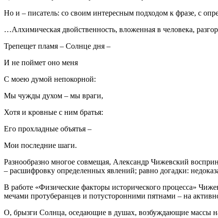
Но и – писатель: со своим интересным подходом к фразе, с оп
…Алхимическая двойственность, вложенная в человека, разгора
Трепещет пламя – Солнце дня –
И не поймет оно меня
С моею думой непокорной:
Мы чужды духом – мы враги,
Хотя и кровные с ним братья:
Его прохладные объятья –
Мои последние шаги.
Разнообразно многое совмещая, Александр Чижевский восприни
– расшифровку определенных явлений; равно догадки: недоказа
В работе «Физические факторы исторического процесса» Чижев
мечами протуберанцев и потусторонними пятнами – на активн
О, брызги Солнца, оседающие в душах, возбуждающие массы н