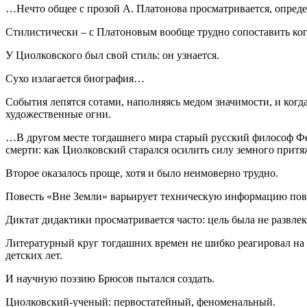
…Нечто общее с прозой А. Платонова просматривается, опреде
Стилистически – с Платоновым вообще трудно сопоставить ког
У Циолковского был свой стиль: он узнается.
Сухо излагается биография…
События лепятся сотами, наполняясь медом значимости, и когд
художественные огни.
…В другом месте тогдашнего мира старый русский философ Фед
смерти: как Циолковский старался осилить силу земного притя
Второе оказалось проще, хотя и было неимоверно трудно.
Повесть «Вне Земли» варьирует техническую информацию пов
Диктат дидактики просматривается часто: цель была не развл
Литературный круг тогдашних времен не шибко реагировал на
детских лет.
И научную поэзию Брюсов пытался создать.
Циолковский-ученый: первостатейный, феноменальный.