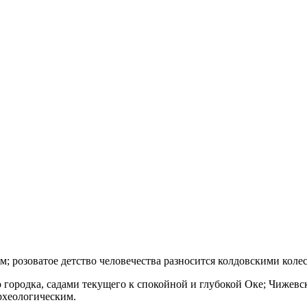
; розоватое детство человечества разносится колдовскими кол
 городка, садами текущего к спокойной и глубокой Оке; Чижевс
рхеологическим.