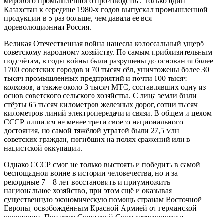
мирового промышленного производства. Только один
Казахстан к середине 1980-х годов выпускал промышленной
продукции в 5 раз больше, чем давала её вся
дореволюционная Россия.
Великая Отечественная война нанесла колоссальный ущерб
советскому народному хозяйству. По самым приблизительным
подсчётам, в годы войны были разрушены до основания более
1700 советских городов и 70 тысяч сёл, уничтожены более 30
тысяч промышленных предприятий и почти 100 тысяч
колхозов, а также около 3 тысяч МТС, составлявших одну из
основ советского сельского хозяйства. С лица земли были
стёрты 65 тысяч километров железных дорог, сотни тысяч
километров линий электропередачи и связи. В общем и целом
СССР лишился не менее трети своего национального
достояния, но самой тяжёлой утратой были 27,5 млн
советских граждан, погибших на полях сражений или в
нацистской оккупации.
Однако СССР смог не только выстоять и победить в самой
беспощадной войне в истории человечества, но и за
рекордные 7—8 лет восстановить и приумножить
национальное хозяйство, при этом ещё и оказывая
существенную экономическую помощь странам Восточной
Европы, освобождённым Красной Армией от германской
оккупации. При этом Советский Союз категорически