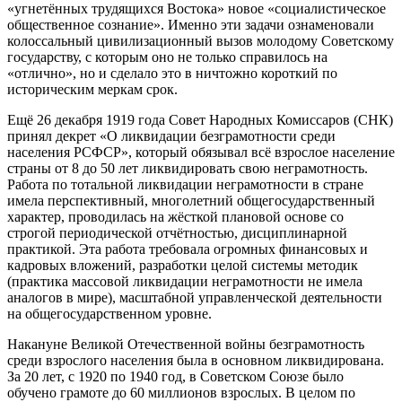
«угнетённых трудящихся Востока» новое «социалистическое
общественное сознание». Именно эти задачи ознаменовали
колоссальный цивилизационный вызов молодому Советскому
государству, с которым оно не только справилось на
«отлично», но и сделало это в ничтожно короткий по
историческим меркам срок.
Ещё 26 декабря 1919 года Совет Народных Комиссаров (СНК)
принял декрет «О ликвидации безграмотности среди
населения РСФСР», который обязывал всё взрослое население
страны от 8 до 50 лет ликвидировать свою неграмотность.
Работа по тотальной ликвидации неграмотности в стране
имела перспективный, многолетний общегосударственный
характер, проводилась на жёсткой плановой основе со
строгой периодической отчётностью, дисциплинарной
практикой. Эта работа требовала огромных финансовых и
кадровых вложений, разработки целой системы методик
(практика массовой ликвидации неграмотности не имела
аналогов в мире), масштабной управленческой деятельности
на общегосударственном уровне.
Накануне Великой Отечественной войны безграмотность
среди взрослого населения была в основном ликвидирована.
За 20 лет, с 1920 по 1940 год, в Советском Союзе было
обучено грамоте до 60 миллионов взрослых. В целом по