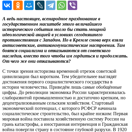
А ведь настоящее, всенародное празднование в
государственном масштабе этого величайшего
исторического события могло бы стать мощной
идеологической акцией в условиях сегодняшнего
противостояния с Западом. Но в Кремле снова верх взяли
антисоветские, антикоммунистические настроения. Там
боятся социализма и отказываются от советского
наследия, вместо того чтобы им гордиться и продолжать.
От чего же они отказываются?
С точки зрения историзма временной отрезок советской
цивилизации был коротким. Тем убедительнее выглядят
достижения первого социалистического государства в
истории человечества. Приведём лишь самые обобщённые
цифры. До революции экономика России характеризовалась
слаборазвитой промышленностью и достаточно крепким, но
децентрализованным сельским хозяйством. Стартовый
экономический потенциал, с которого РСФСР начинала
социалистическое строительство, был крайне низким: Первая
мировая война поставила хозяйственную систему России на
грань катастрофы, а иностранная интервенция и Гражданская
война повергли страну в состояние глубокой разрухи. В 1920