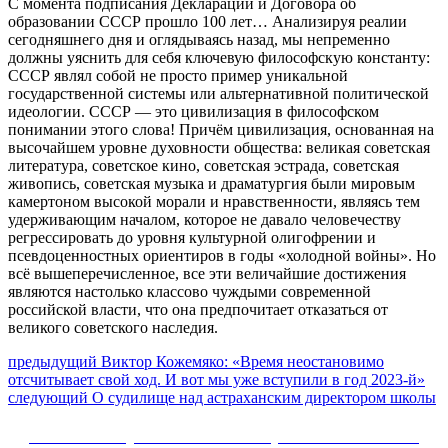
С момента подписания Декларации и Договора об
образовании СССР прошло 100 лет… Анализируя реалии
сегодняшнего дня и оглядываясь назад, мы непременно
должны уяснить для себя ключевую философскую константу:
СССР являл собой не просто пример уникальной
государственной системы или альтернативной политической
идеологии. СССР — это цивилизация в философском
понимании этого слова! Причём цивилизация, основанная на
высочайшем уровне духовности общества: великая советская
литература, советское кино, советская эстрада, советская
живопись, советская музыка и драматургия были мировым
камертоном высокой морали и нравственности, являясь тем
удерживающим началом, которое не давало человечеству
регрессировать до уровня культурной олигофрении и
псевдоценностных ориентиров в годы «холодной войны». Но
всё вышеперечисленное, все эти величайшие достижения
являются настолько классово чуждыми современной
российской власти, что она предпочитает отказаться от
великого советского наследия.
Навигация
Предыдущий
предыдущий
Виктор Кожемяко: «Время неостановимо
пост:
отсчитывает свой ход. И вот мы уже вступили в год 2023-й»
по
Следующее
следующий
О судилище над астраханским директором школы
записям
сообщение:
Сайт Коммунистической партии Российской