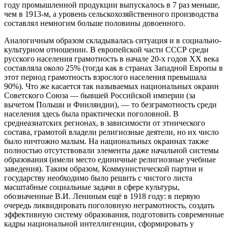
году промышленной продукции выпускалось в 7 раз меньше,
чем в 1913-м, а уровень сельскохозяйственного производства
составлял немногим больше половины довоенного.
Аналогичным образом складывалась ситуация и в социально-
культурном отношении. В европейской части СССР среди
русского населения грамотность в начале 20-х годов ХХ века
составляла около 25% (тогда как в странах Западной Европы в
этот период грамотность взрослого населения превышала
90%). Что же касается так называемых национальных окраин
Советского Союза — бывшей Российской империи (за
вычетом Польши и Финляндии), — то безграмотность среди
населения здесь была практически поголовной. В
среднеазиатских регионах, в зависимости от этнического
состава, грамотой владели религиозные деятели, но их число
было ничтожно малым. На национальных окраинах также
полностью отсутствовали элементы даже начальной системы
образования (имели место единичные религиозные учебные
заведения). Таким образом, Коммунистической партии и
государству необходимо было решить с чистого листа
масштабные социальные задачи в сфере культуры,
обозначенные В.И. Лениным ещё в 1918 году: в первую
очередь ликвидировать поголовную неграмотность, создать
эффективную систему образования, подготовить современные
кадры национальной интеллигенции, сформировать у