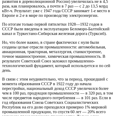
развития в дореволюционной России) увеличилась не в 4,5
раза, как планировалось, а почти в 7 раз — с 2 до 13,5 млрд
кВт-ч. Результат: уже с 1947 года СССР занимает 1-е место в
Европе и 2-е в мире по производству электроэнергии.
По итогам только первой пятилетки 1928—1932 годов в
СССР были введены в эксплуатацию Беломоро-Балтийский
канал и Туркестано-Сибирская железная дорога (Турксиб).
Но, что более важно, в стране фактически с нуля были
созданы целые отрасли промышленности: автомобильная,
авиационная, тракторная, металлургия, станкостроение,
точное машиностроение, химическая промышленность. В
результате Советский Союз заложил промышленно-
технологический фундамент, который используется и по сей
день.
В связи с этим неудивительно, что за период, прошедший с
момента образования СССР в 1922 году до начала
перестройки, национальный доход СССР увеличился более
чем в 100 раз, продукция промышленности — в 320 раз, в том
числе предметов народного потребления — в 101 раз. Если в
год образования Союза Советских Социалистических
Республик на его долю приходился примерно 1% мировой
промышленной продукции, то спустя 60 лет — 20% всего