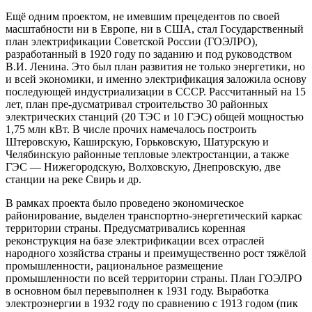
Ещё одним проектом, не имевшим прецедентов по своей
масштабности ни в Европе, ни в США, стал Государственный
план электрификации Советской России (ГОЭЛРО),
разработанный в 1920 году по заданию и под руководством
В.И. Ленина. Это был план развития не только энергетики, но
и всей экономики, и именно электрификация заложила основу
последующей индустриализации в СССР. Рассчитанный на 15
лет, план пре-дусматривал строительство 30 районных
электрических станций (20 ТЭС и 10 ГЭС) общей мощностью
1,75 млн кВт. В числе прочих намечалось построить
Штеровскую, Каширскую, Горьковскую, Шатурскую и
Челябинскую районные тепловые электростанции, а также
ГЭС — Нижегородскую, Волховскую, Днепровскую, две
станции на реке Свирь и др.
В рамках проекта было проведено экономическое
районирование, выделен транспортно-энергетический каркас
территории страны. Предусматривались коренная
реконструкция на базе электрификации всех отраслей
народного хозяйства страны и преимущественно рост тяжёлой
промышленности, рациональное размещение
промышленности по всей территории страны. План ГОЭЛРО
в основном был перевыполнен к 1931 году. Выработка
электроэнергии в 1932 году по сравнению с 1913 годом (пик