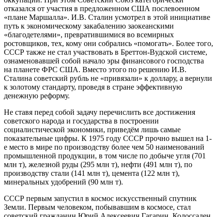
отказался от участия в предложенном США послевоенном
«плане Маршалла». И.В. Сталин усмотрел в этой инициативе
путь к экономическому закабалению заокеанскими
«благодетелями», превратившимися во всемирных
ростовщиков, тех, кому они собрались «помогать». Более того,
СССР также не стал участвовать в Бреттон-Вудской системе,
ознаменовавшей собой начало эры финансового господства
на планете ФРС США. Вместо этого по решению И.В.
Сталина советский рубль не «привязали» к доллару, а вернули
к золотому стандарту, проведя в стране эффективную
денежную реформу.
Не ставя перед собой задачу перечислить все достижения
советского народа и государства в построении
социалистической экономики, приведём лишь самые
показательные цифры. К 1975 году СССР прочно вышел на 1-
е место в мире по производству более чем 50 наименований
промышленной продукции, в том числе по добыче угля (701
млн т), железной руды (295 млн т), нефти (491 млн т), по
производству стали (141 млн т), цемента (122 млн т),
минеральных удобрений (90 млн т).
СССР первым запустил в космос искусственный спутник
Земли. Первым человеком, побывавшим в космосе, стал
советский гражданин Юрий Алексеевич Гагарин. Колоссален