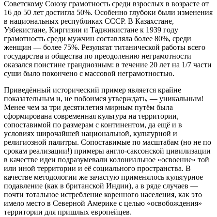
Советскому Союзу грамотность среди взрослых в возрасте от
16 до 50 лет достигла 50%. Особенно глубоки были изменения
в национальных республиках СССР. В Казахстане,
Узбекистане, Киргизии и Таджикистане к 1939 году
грамотность среди мужчин составляла более 80%, среди
женщин — более 75%. Результат титанической работы всего
государства и общества по преодолению неграмотности
оказался поистине грандиозным: в течение 20 лет на 1/7 части
суши было покончено с массовой неграмотностью.
Приведённый исторический пример является крайне
показательным и, не побоимся утверждать, — уникальным!
Менее чем за три десятилетия мирным путём была
сформирована современная культура на территории,
сопоставимой по размерам с континентом, да ещё и в
условиях широчайшей национальной, культурной и
религиозной палитры. Сопоставимые по масштабам (но не по
срокам реализации!) примеры англо-саксонской цивилизации
в качестве идеи подразумевали колониальное «освоение» той
или иной территории и её социального пространства. В
качестве методологии же зачастую применялось культурное
подавление (как в британской Индии), а в ряде случаев —
почти тотальное истребление коренного населения, как это
имело место в Северной Америке с целью «освобождения»
территории для пришлых европейцев.