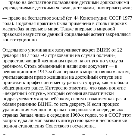
— право на бесплатное пользование детскими дошкольными
учреждениями: детскими яслями, детсадами, пионерлагерями;
— право на бесплатное жильё (ст. 44 Конституции СССР 1977
года). Подобная практика была применена в столь широких
масштабах впервые в мире. Также впервые в мировой
правовой казуистике данный социальный аспект закреплялся
конституционно.
Отдельного упоминания заслуживает декрет ВЦИК от 22
декабря 1917 года «О страховании на случай болезни»,
предоставляющий женщинам право на отпуск по уходу за
ребёнком. Столь обыденный в наши дни документ — в
революционном 1917-м был первым в мире правовым актом,
учитывающим право женщины на достойный отпуск вне
привязки к профессии и месту работы супруга, как это было
общепринято ранее. Интересно отметить, что само понятие
«декретный отпуск», который сегодня автоматически
подразумевает уход за ребёнком, своим названием как раз и
обязан решению ВЦИК, то есть декрету. И если процесс
уравнивания женщин в правах завершился в «передовых»
странах Запада лишь к середине 1960-х годов, то в СССР этот
вопрос едва ли мог вызвать дискуссию даже в неспокойный
период становления Советского государства.