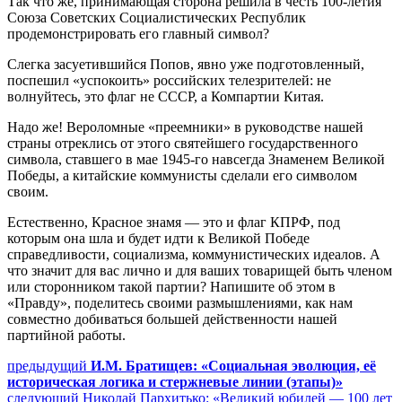
Так что же, принимающая сторона решила в честь 100-летия
Союза Советских Социалистических Республик
продемонстрировать его главный символ?
Слегка засуетившийся Попов, явно уже подготовленный,
поспешил «успокоить» российских телезрителей: не
волнуйтесь, это флаг не СССР, а Компартии Китая.
Надо же! Вероломные «преемники» в руководстве нашей
страны отреклись от этого святейшего государственного
символа, ставшего в мае 1945-го навсегда Знаменем Великой
Победы, а китайские коммунисты сделали его символом
своим.
Естественно, Красное знамя — это и флаг КПРФ, под
которым она шла и будет идти к Великой Победе
справедливости, социализма, коммунистических идеалов. А
что значит для вас лично и для ваших товарищей быть членом
или сторонником такой партии? Напишите об этом в
«Правду», поделитесь своими размышлениями, как нам
совместно добиваться большей действенности нашей
партийной работы.
Навигация
Предыдущий
предыдущий
И.М. Братищев: «Социальная эволюция, её
пост:
историческая логика и стержневые линии (этапы)»
по
Следующее
следующий
Николай Пархитько: «Великий юбилей — 100 лет