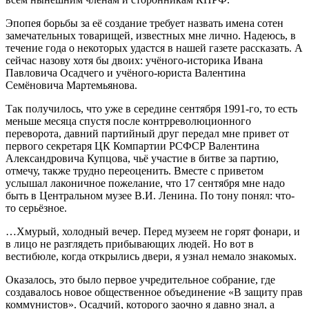
Эпопея борьбы за её создание требует назвать имена сотен
замечательных товарищей, известных мне лично. Надеюсь, в
течение года о некоторых удастся в нашей газете рассказать. А
сейчас назову хотя бы двоих: учёного-историка Ивана
Павловича Осадчего и учёного-юриста Валентина
Семёновича Мартемьянова.
Так получилось, что уже в середине сентября 1991-го, то есть
меньше месяца спустя после контрреволюционного
переворота, давний партийный друг передал мне привет от
первого секретаря ЦК Компартии РСФСР Валентина
Александровича Купцова, чьё участие в битве за партию,
отмечу, также трудно переоценить. Вместе с приветом
услышал лаконичное пожелание, что 17 сентября мне надо
быть в Центральном музее В.И. Ленина. По тону понял: что-
то серьёзное.
…Хмурый, холодный вечер. Перед музеем не горят фонари, и
в лицо не разглядеть прибывающих людей. Но вот в
вестибюле, когда открылись двери, я узнал немало знакомых.
Оказалось, это было первое учредительное собрание, где
создавалось новое общественное объединение «В защиту прав
коммунистов». Осадчий, которого заочно я давно знал, а