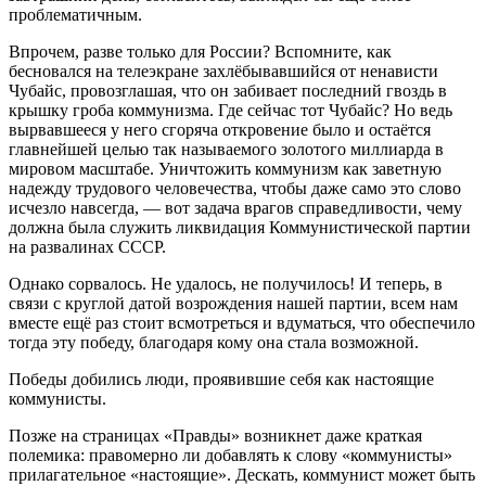
проблематичным.
Впрочем, разве только для России? Вспомните, как
бесновался на телеэкране захлёбывавшийся от ненависти
Чубайс, провозглашая, что он забивает последний гвоздь в
крышку гроба коммунизма. Где сейчас тот Чубайс? Но ведь
вырвавшееся у него сгоряча откровение было и остаётся
главнейшей целью так называемого золотого миллиарда в
мировом масштабе. Уничтожить коммунизм как заветную
надежду трудового человечества, чтобы даже само это слово
исчезло навсегда, — вот задача врагов справедливости, чему
должна была служить ликвидация Коммунистической партии
на развалинах СССР.
Однако сорвалось. Не удалось, не получилось! И теперь, в
связи с круглой датой возрождения нашей партии, всем нам
вместе ещё раз стоит всмотреться и вдуматься, что обеспечило
тогда эту победу, благодаря кому она стала возможной.
Победы добились люди, проявившие себя как настоящие
коммунисты.
Позже на страницах «Правды» возникнет даже краткая
полемика: правомерно ли добавлять к слову «коммунисты»
прилагательное «настоящие». Дескать, коммунист может быть