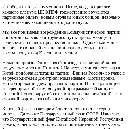
И победили тогда коммунисты. Ныне, когда в прологе
каждого пленума ЦК КПРФ торжественно вручаются
партийные билеты новым отрядам юных бойцов, невольно
вспоминаешь, какой ценой это достигнуто.
Мы все понимаем: возрождение Коммунистической партии —
лишь этап большого и трудного пути, продолжающего
великое дело наших предшественников. Однако как много
значит, что в нашей стране по-прежнему есть партия,
выступающая под Красным знаменем!
Недавно произошёл знаковый эпизод, заставивший вновь
подумать о многом. Помните? На исходе минувшего года в
Китай прибыла делегация партии «Единая Россия» во главе с
её руководителем Дмитрием Медведевым. Мотивировка —
контактирование двух правящих партий. И вот, транслируя
телерепортаж об этом, ведущий программы «60 минут»
Евгений Попов вдруг обратил внимание на китайский флаг,
стоящий рядом с российским триколором.
Красный флаг, на котором блистают золотистые серп и
молот… Да это же Государственный флаг СССР! Известно,
что Государственный флаг Китайской Народной Республики
тоже красный, но с золотистыми пятиконечными звёздами.