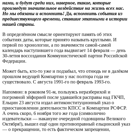
нами, и будут среди них, наверное, такие, которые
произведут значительное воздействие на жизнь всех нас.
Но мы обязаны и вспомнить! Да, вспомнить события из
предшествующего времени, ставшие этапными в истории
нашей страны.
В определённом смысле ориентируют память об этих
событиях даты, которые принято называть круглыми. И
первой по хронологии, а по значимости самой-самой
календарь наступившего года выдвигает 14 февраля — день
30-летия воссоздания Коммунистической партии Российской
Федерации.
Может быть, кто-то уже и подзабыл, что отнюдь не в далёком
прошлом ведущей Компартии у нас полтора года не
существовало. С августа 1991-го по февраль 1993-го.
Напомню: в роковом 91-м, пользуясь неразберихой и
погромной эйфорией после удавшейся расправы над ГКЧП,
Ельцин 23 августа издал антиконституционный указ о
приостановлении деятельности КПСС и Компартии РСФСР.
А очень скоро, 6 ноября того же года (символично
издевательски — накануне очередной годовщины Великого
Октября!), вышел ещё один противоправный ельцинский указ
— о прекращении, то есть фактическом запрещении,