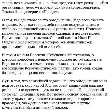
теперь познакомился лично, стал председателем рождающейся
организации, меня же избрали одним из сопредседателей.
Таково было доверие к «Правде».
О том, как действовало это объединение, надо рассказывать
отдельно. Коротко говоря, действовало полуподпольно, в
условиях постоянной слежки и угрозы закрытия. Поневоле
вспоминались времена царской охранки, а позднее ищеек
Временного правительства. Светлой памяти Иван Павлович
Осадчий был настоящим мотором коммунистической
организации, отдавая ей всего себя.
И таким же был Валентин Семёнович Мартемьянов, о
котором подробнее я непременно должен потом рассказать.
Ведь он в полном смысле слова отдал жизнь свою за
возрождение Коммунистической партии! Его убили, создав
благовидную версию несчастного случая.
Суть в том, что важнейшей задачей нашего объединения была
подготовка к суду над КПСС, который ельцинской властью
решено было провести чуть ли не как новый Нюрнбергский
трибунал. Зловещая затея. Вот почему основу объединения «В
защиту прав коммунистов» составили видные юристы-
правоведы, убеждённо взявшиеся защищать партию
коммунистов. Всем им низкий поклон.