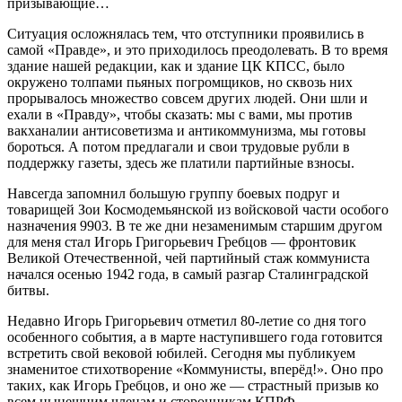
призывающие…
Ситуация осложнялась тем, что отступники проявились в
самой «Правде», и это приходилось преодолевать. В то время
здание нашей редакции, как и здание ЦК КПСС, было
окружено толпами пьяных погромщиков, но сквозь них
прорывалось множество совсем других людей. Они шли и
ехали в «Правду», чтобы сказать: мы с вами, мы против
вакханалии антисоветизма и антикоммунизма, мы готовы
бороться. А потом предлагали и свои трудовые рубли в
поддержку газеты, здесь же платили партийные взносы.
Навсегда запомнил большую группу боевых подруг и
товарищей Зои Космодемьянской из войсковой части особого
назначения 9903. В те же дни незаменимым старшим другом
для меня стал Игорь Григорьевич Гребцов — фронтовик
Великой Отечественной, чей партийный стаж коммуниста
начался осенью 1942 года, в самый разгар Сталинградской
битвы.
Недавно Игорь Григорьевич отметил 80-летие со дня того
особенного события, а в марте наступившего года готовится
встретить свой вековой юбилей. Сегодня мы публикуем
знаменитое стихотворение «Коммунисты, вперёд!». Оно про
таких, как Игорь Гребцов, и оно же — страстный призыв ко
всем нынешним членам и сторонникам КПРФ.