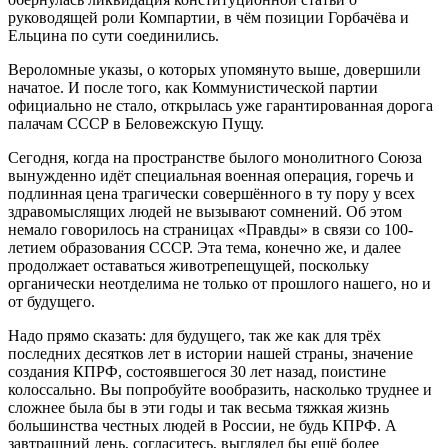
руководящей роли Компартии, в чём позиции Горбачёва и
Ельцина по сути соединились.
Вероломные указы, о которых упомянуто выше, довершили
начатое. И после того, как Коммунистической партии
официально не стало, открылась уже гарантированная дорога
палачам СССР в Беловежскую Пущу.
Сегодня, когда на пространстве былого монолитного Союза
вынужденно идёт специальная военная операция, горечь и
подлинная цена трагически совершённого в ту пору у всех
здравомыслящих людей не вызывают сомнений. Об этом
немало говорилось на страницах «Правды» в связи со 100-
летием образования СССР. Эта тема, конечно же, и далее
продолжает оставаться животрепещущей, поскольку
органически неотделима не только от прошлого нашего, но и
от будущего.
Надо прямо сказать: для будущего, так же как для трёх
последних десятков лет в истории нашей страны, значение
создания КПРФ, состоявшегося 30 лет назад, поистине
колоссально. Вы попробуйте вообразить, насколько труднее и
сложнее была бы в эти годы и так весьма тяжкая жизнь
большинства честных людей в России, не будь КПРФ. А
завтрашний день, согласитесь, выглядел бы ещё более