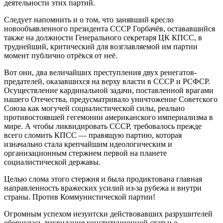
деятельности этих партий.
Следует напомнить и о том, что занявший кресло
новообъявленного президента СССР Горбачёв, остававшийся
также на должности Генерального секретаря ЦК КПСС, в
труднейший, критический для возглавляемой им партии
момент публично отрёкся от неё.
Вот они, два величайших преступления двух ренегатов-
предателей, оказавшихся на верху власти в СССР и РСФСР.
Осуществление кардинальной задачи, поставленной врагами
нашего Отечества, предусматривало уничтожение Советского
Союза как могучей социалистической силы, реально
противостоявшей гегемонии американского империализма в
мире. А чтобы ликвидировать СССР, требовалось прежде
всего сломить КПСС — правящую партию, которая
изначально стала крепчайшим идеологическим и
организационным стержнем первой на планете
социалистической державы.
Целью слома этого стержня и была продиктована главная
направленность вражеских усилий из-за рубежа и внутри
страны. Против Коммунистической партии!
Огромным успехом иезуитски действовавших разрушителей
обернулась ликвидация конституционной статьи о