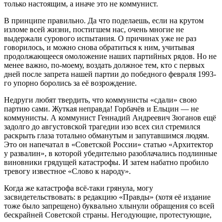
только настоящим, а иначе это не коммунист.
В принципе правильно. Да что поделаешь, если на крутом
изломе всей жизни, постигшем нас, очень многие не
выдержали сурового испытания. О причинах уже не раз
говорилось, и можно снова обратиться к ним, учитывая
продолжающееся омоложение наших партийных рядов. Но не
менее важно, по-моему, воздать должное тем, кто с первых
дней после запрета нашей партии до победного февраля 1993-
го упорно боролись за её возрождение.
Недруги любят твердить, что коммунисты «сдали» свою
партию сами. Жуткая неправда! Горбачёв и Ельцин — не
коммунисты. А коммунист Геннадий Андреевич Зюганов ещё
задолго до августовской трагедии изо всех сил стремился
раскрыть глаза тотально обманутым и запутавшимся людям.
Это он напечатал в «Советской России» статью «Архитектор
у развалин», в которой убедительно разоблачались подлинные
виновники грядущей катастрофы. И затем набатно пробило
тревогу известное «Слово к народу».
Когда же катастрофа всё-таки грянула, могу
засвидетельствовать: в редакцию «Правды» (хотя её издание
тоже было запрещено) буквально хлынули обращения со всей
бескрайней Советской страны. Негодующие, протестующие,