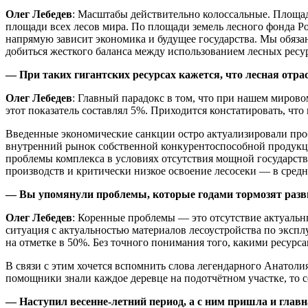
Олег Лебедев
: Масштабы действительно колоссальные. Площадь
площади всех лесов мира. По площади земель лесного фонда Ро
напрямую зависит экономика и будущее государства. Мы обяза
добиться жесткого баланса между использованием лесных ресу
— При таких гигантских ресурсах кажется, что лесная отр
Олег Лебедев
: Главный парадокс в том, что при нашем мирово
этот показатель составлял 5%. Приходится констатировать, чт
Введенные экономические санкции остро актуализировали пр
внутренний рынок собственной конкурентоспособной продукци
проблемы комплекса в условиях отсутствия мощной государс
производств и критически низкое освоение лесосеки — в средне
— Вы упомянули проблемы, которые годами тормозят разви
Олег Лебедев
: Коренные проблемы — это отсутствие актуальны
ситуация с актуальностью материалов лесоустройства по экспл
на отметке в 50%. Без точного понимания того, какими ресурс
В связи с этим хочется вспомнить слова легендарного Анатол
помощники знали каждое деревце на подотчётном участке, то се
— Наступил весенне-летний период, а с ним пришла и глав