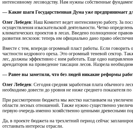
интенсивному лесоводству. Нам нужны собственные фундамен
— Какие шаги Государственная Дума уже предпринимает дл
Олег Лебедев
: Наш Комитет ведет интенсивную работу. За по
осуществления изыскательской деятельности. Четко определен
климатических проектов в лесах. Введено полноценное правов
развития лесхозов: теперь им официально дано право обеспечив
Вместе с тем, впереди огромный пласт работы. Если говорить 
частности кедрового ореха. Это огромный теневой сектор. Так
лес, должны эффективно с ним работать. Еще одно направлени
арендаторов на проведение таксации лесов. Назрела необходим
— Ранее вы заметили, что без людей никакие реформы работ
Олег Лебедев
: Сегодня средняя заработная плата обычного ле
необходимо довести до уровня не ниже среднего показателя по
При рассмотрении бюджета мы жестко настаиваем на увеличен
области лесных отношений. Также нужно существенно увеличи
первую очередь именно хозяйственно ценными древесными по
Да, в проекте бюджета на трехлетний период сейчас запланиро
отстаивать интересы отрасли.