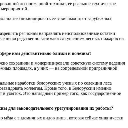
рованной лесопожарной техники, ее реальное техническое
х мероприятий.
олностью ликвидировать ее зависимость от зарубежных
азрешить регионам направлять неиспользованные остатки
рые непосредственно занимаются тушением лесных пожаров на
фере нам действительно близки и полезны?
режно сохранили и модернизировали советскую систему ведения
ромных площадях, а у них — на сопредельной приграничной
икальные наработки белорусских ученых по селекции леса
озавидовать коллегам. Кроме того, в Белоруссии именно
ет в убыток. Это наглядный пример того, как государственное
жны для законодательного урегулирования их работы?
о мёда с эндемичных видов липы, которая сейчас хищнически