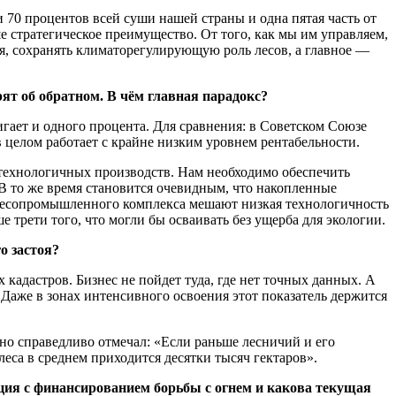
 70 процентов всей суши нашей страны и одна пятая часть от
е стратегическое преимущество. От того, как мы им управляем,
я, сохранять климаторегулирующую роль лесов, а главное —
ят об обратном. В чём главная парадокс?
игает и одного процента. Для сравнения: в Советском Союзе
 целом работает с крайне низким уровнем рентабельности.
ехнологичных производств. Нам необходимо обеспечить
В то же время становится очевидным, что накопленные
лесопромышленного комплекса мешают низкая технологичность
 трети того, что могли бы осваивать без ущерба для экологии.
о застоя?
кадастров. Бизнес не пойдет туда, где нет точных данных. А
 Даже в зонах интенсивного освоения этот показатель держится
но справедливо отмечал: «Если раньше лесничий и его
леса в среднем приходится десятки тысяч гектаров».
ция с финансированием борьбы с огнем и какова текущая