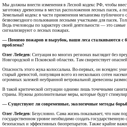
Мы должны внести изменения в Лесной кодекс РФ, чтобы ввес
заготовку древесины в местах расположения лесных пасек, а 
Земельный кодекс в части применения механизма публичного 
безвозмездного пользования лесными участками для пасек. То
Ведь пчеловоды по характеру своей деятельности — это самы
сигнализируют о лесных пожарах.
— Помимо пожаров и вырубок, наши леса сталкиваются с би
проблема?
Олег Лебедев
: Ситуация во многих регионах выглядит без пре
Новгородской и Псковской областях. Там свирепствует опасне
Опасность этого жука колоссальна. Во-первых, он всеяден: ун
старый древостой, популяция всего из нескольких сотен насек
огромных залежей неубранной ветровальной древесины размн
В такой критической ситуации одними лишь точечными санита
страны. Нужны дополнительные меры, которые будут стимулир
— Существуют ли современные, экологичные методы борьб
Олег Лебедев
: Безусловно. Сама жизнь показывает, что нам п
государственном уровне необходимо создать государственную с
безопасных и эффективных биопрепаратов. Также крайне важн