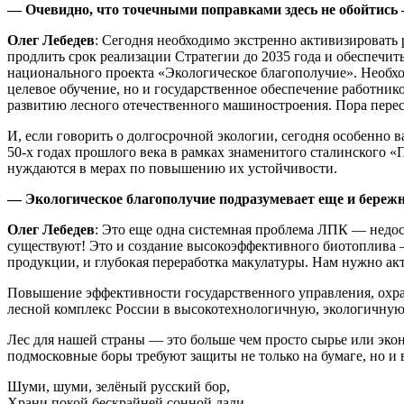
— Очевидно, что точечными поправками здесь не обойтись 
Олег Лебедев
: Сегодня необходимо экстренно активизировать 
продлить срок реализации Стратегии до 2035 года и обеспечит
национального проекта «Экологическое благополучие». Необхо
целевое обучение, но и государственное обеспечение работни
развитию лесного отечественного машиностроения. Пора перес
И, если говорить о долгосрочной экологии, сегодня особенно
50-х годах прошлого века в рамках знаменитого сталинского 
нуждаются в мерах по повышению их устойчивости.
— Экологическое благополучие подразумевает еще и бережно
Олег Лебедев
: Это еще одна системная проблема ЛПК — недос
существуют! Это и создание высокоэффективного биотоплива —
продукции, и глубокая переработка макулатуры. Нам нужно ак
Повышение эффективности государственного управления, охран
лесной комплекс России в высокотехнологичную, экологичную
Лес для нашей страны — это больше чем просто сырье или экон
подмосковные боры требуют защиты не только на бумаге, но и 
Шуми, шуми, зелёный русский бор,
Храни покой бескрайней сонной дали,