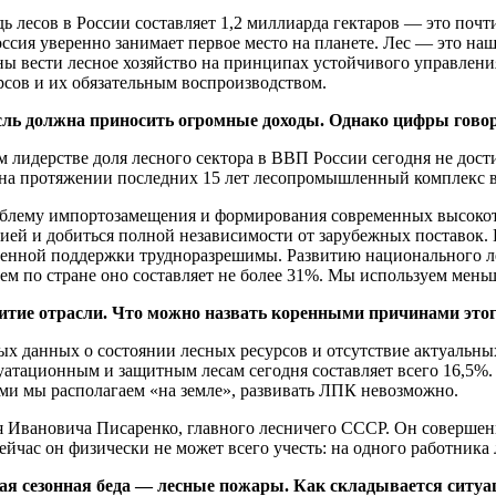
 лесов в России составляет 1,2 миллиарда гектаров — это почти
ссия уверенно занимает первое место на планете. Лес — это наш
ны вести лесное хозяйство на принципах устойчивого управлени
рсов и их обязательным воспроизводством.
асль должна приносить огромные доходы. Однако цифры говор
м лидерстве доля лесного сектора в ВВП России сегодня не дост
о на протяжении последних 15 лет лесопромышленный комплекс в
облему импортозамещения и формирования современных высокот
ей и добиться полной независимости от зарубежных поставок. 
твенной поддержки трудноразрешимы. Развитию национального 
м по стране оно составляет не более 31%. Мы используем меньше
тие отрасли. Что можно назвать коренными причинами этог
х данных о состоянии лесных ресурсов и отсутствие актуальных 
уатационным и защитным лесам сегодня составляет всего 16,5%.
ами мы располагаем «на земле», развивать ЛПК невозможно.
ия Ивановича Писаренко, главного лесничего СССР. Он совершен
йчас он физически не может всего учесть: на одного работника 
ная сезонная беда — лесные пожары. Как складывается ситуа