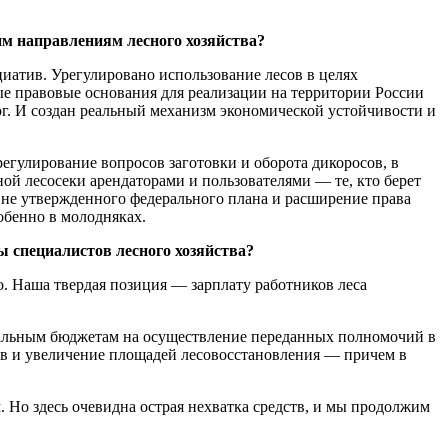
им направлениям лесного хозяйства?
иатив. Урегулировано использование лесов в целях
ые правовые основания для реализации на территории России
ог. И создан реальный механизм экономической устойчивости и
егулирование вопросов заготовки и оборота дикоросов, в
ой лесосеки арендаторами и пользователями — те, кто берет
вне утвержденного федерального плана и расширение права
обенно в молодняках.
ы специалистов лесного хозяйства?
ло. Наша твердая позиция — зарплату работников леса
нальным бюджетам на осуществление переданных полномочий в
ов и увеличение площадей лесовосстановления — причем в
. Но здесь очевидна острая нехватка средств, и мы продолжим