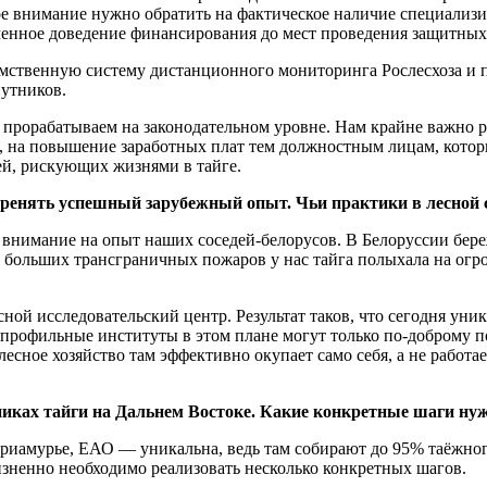
е внимание нужно обратить на фактическое наличие специализи
еменное доведение финансирования до мест проведения защитны
мственную систему дистанционного мониторинга Рослесхоза и п
путников.
прорабатываем на законодательном уровне. Нам крайне важно р
, на повышение заработных плат тем должностным лицам, кото
ей, рискующих жизнями в тайге.
еренять успешный зарубежный опыт. Чьи практики в лесной с
ь внимание на опыт наших соседей-белорусов. В Белоруссии бе
ды больших трансграничных пожаров у нас тайга полыхала на ог
сной исследовательский центр. Результат таков, что сегодня ун
 профильные институты в этом плане могут только по-доброму п
лесное хозяйство там эффективно окупает само себя, а не работа
иках тайги на Дальнем Востоке. Какие конкретные шаги ну
риамурье, ЕАО — уникальна, ведь там собирают до 95% таёжног
жизненно необходимо реализовать несколько конкретных шагов.