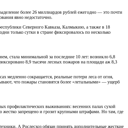
 выделение более 26 миллиардов рублей ежегодно — это почти
ования явно недостаточно.
республики Северного Кавказа, Калмыкию, а также в 18
дни только сутки в стране фиксировалось по несколько
ем, стала минимальной за последние 10 лет: возникло 6,8
фиксировано 8,9 тысячи лесных пожаров на площади аж 8,3
ах медленно сокращается, реальные потери леса от огня,
ывают, что пожары становятся более «летальными» — ущерб
емых профилактических выживаниях: весенних палах сухой
то жестко запрещено и грозит крупными штрафами. Но там, где
техники. А Рослесхоз обязан принять дополнительные жесткие