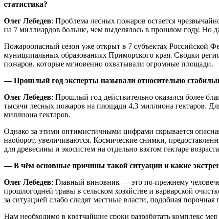
статистика?
Олег Лебедев
: Проблема лесных пожаров остается чрезвычайно
на 7 миллиардов больше, чем выделялось в прошлом году. Но д
Пожароопасный сезон уже открыт в 7 субъектах Российской Фе
муниципальных образованиях Приморского края. Сводки регион
пожаров, которые мгновенно охватывали огромные площади.
— Прошлый год эксперты называли относительно стабильным
Олег Лебедев
: Прошлый год действительно оказался более бл
тысячи лесных пожаров на площади 4,3 миллиона гектаров. Дл
миллиона гектаров.
Однако за этими оптимистичными цифрами скрывается опасная т
наоборот, увеличиваются. Космические снимки, предоставлен
для древесины и экосистем на отдельно взятом гектаре возраста
— В чём основные причины такой ситуации и какие экстре
Олег Лебедев
: Главный виновник — это по-прежнему человече
прошлогодней травы в сельском хозяйстве и варварской очистк
за ситуацией слабо следят местные власти, подобная порочная 
Нам необходимо в кратчайшие сроки разработать комплекс ме