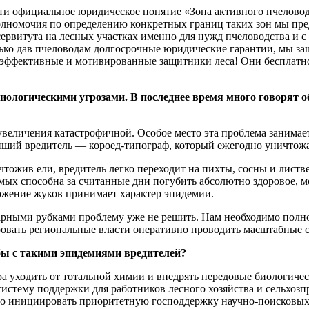
ти официальное юридическое понятие «Зона активного пчеловод
полномочия по определению конкретных границ таких зон мы пре
сервитута на лесных участках именно для нужд пчеловодства и
лько дав пчеловодам долгосрочные юридические гарантии, мы з
е эффективные и мотивированные защитники леса! Они бесплат
ологическими угрозами. В последнее время много говорят об
увеличения катастрофичной. Особое место эта проблема занимае
йший вредитель — короед-типограф, который ежегодно уничтожа
ичтожив ели, вредитель легко переходит на пихты, сосны и лис
омых способна за считанные дни погубить абсолютно здоровое, м
ожение жуков принимает характер эпидемии.
рными рубками проблему уже не решить. Нам необходимо полноц
овать региональные власти оперативно проводить масштабные с
ы с такими эпидемиями вредителей?
ора уходить от тотальной химии и внедрять передовые биологиче
истему поддержки для работников лесного хозяйства и сельхозп
о инициировать приоритетную господдержку научно-поисковых р