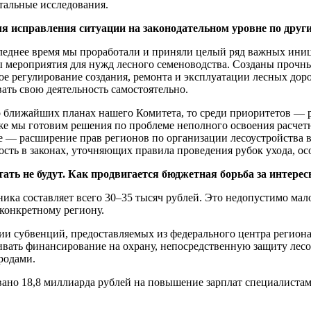
тальные исследования.
я исправления ситуации на законодательном уровне по друг
следнее время мы проработали и приняли целый ряд важных иниц
ы мероприятия для нужд лесного семеноводства. Созданы прочн
ое регулирование создания, ремонта и эксплуатации лесных дор
ать свою деятельность самостоятельно.
о ближайших планах нашего Комитета, то среди приоритетов — р
же мы готовим решения по проблеме неполного освоения расчетн
е — расширение прав регионов по организации лесоустройства 
ость в законах, уточняющих правила проведения рубок ухода, ос
ать не будут. Как продвигается бюджетная борьба за интерес
сника составляет всего 30–35 тысяч рублей. Это недопустимо ма
 конкретному региону.
ии субвенций, предоставляемых из федерального центра регио
вать финансирование на охрану, непосредственную защиту лес
родами.
вано 18,8 миллиарда рублей на повышение зарплат специалистам