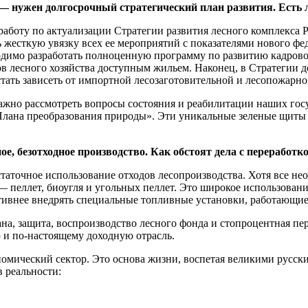
— нужен долгосрочный стратегический план развития. Есть л
работу по актуализации Стратегии развития лесного комплекса 
ь жесткую увязку всех ее мероприятий с показателями нового фе
димо разработать полноценную программу по развитию кадровог
ков лесного хозяйства доступным жильем. Наконец, в Стратегии
тать зависеть от импортной лесозаготовительной и лесопожарно
 важно рассмотреть вопросы состояния и реабилитации наших го
«Плана преобразования природы». Эти уникальные зеленые щиты 
е, безотходное производство. Как обстоят дела с переработк
таточное использование отходов лесопроизводства. Хотя все не
 пеллет, биоугля и угольных пеллет. Это широкое использовани
тивнее внедрять специальные топливные установки, работающие
а, защита, воспроизводство лесного фонда и стопроцентная пер
 и по-настоящему доходную отрасль.
омический сектор. Это основа жизни, воспетая великими русски
в реальности: