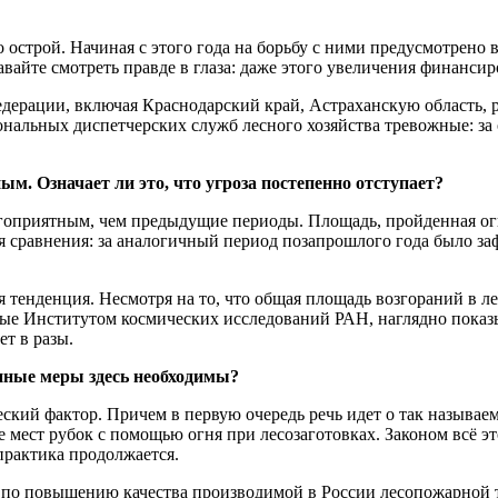
 острой. Начиная с этого года на борьбу с ними предусмотрено
авайте смотреть правде в глаза: даже этого увеличения финансир
дерации, включая Краснодарский край, Астраханскую область, 
альных диспетчерских служб лесного хозяйства тревожные: за о
. Означает ли это, что угроза постепенно отступает?
агоприятным, чем предыдущие периоды. Площадь, пройденная огн
я сравнения: за аналогичный период позапрошлого года было за
енденция. Несмотря на то, что общая площадь возгораний в лес
ные Институтом космических исследований РАН, наглядно показ
ет в разы.
нные меры здесь необходимы?
ский фактор. Причем в первую очередь речь идет о так называ
е мест рубок с помощью огня при лесозаготовках. Законом всё э
практика продолжается.
р по повышению качества производимой в России лесопожарной 