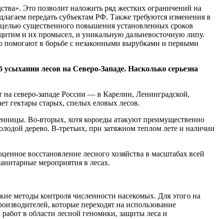
ства». Это позволит наложить ряд жестких ограничений на
длагаем передать субъектам РФ. Также требуются изменения в
 с целью существенного повышения установленных сроков
ащитим и их промысел, и уникальную дальневосточную липу.
но помогают в борьбе с незаконными вырубками и первыми
 усыхании лесов на Северо-Западе. Насколько серьезна
т на северо-западе России — в Карелии, Ленинградской,
ет гектары старых, спелых еловых лесов.
твенницы. Во-вторых, хотя короеды атакуют преимущественно
олодой дерево. В-третьих, при затяжном теплом лете и наличии
енное восстановление лесного хозяйства в масштабах всей
анитарные мероприятия в лесах.
ские методы контроля численности насекомых. Для этого на
роизводителей, которые переходят на использование
абот в области лесной геномики, защиты леса и