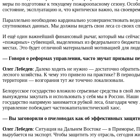
меры по подготовке к текущему пожароопасному сезону. Особо
состояние, эксплуатацию и, что критически важно, на своевр
Параллельно необходимо кардинально усовершенствовать ведо
спутниковых данных. Мы должны видеть свои леса со своих с
И ещё один важнейший финансовый рычаг, который мы сейчас 
«пожарных» субвенций, выделенных из федерального бюджета
местах. Это будет отличной материальной мотивацией для люд
— Говоря о реформах управления, часто звучат призывы п
Олег Лебедев
: Далеко ходить не нужно — достаточно обратит
лесного хозяйства. К чему это привело на практике? В перио
территории — возгорания тут же точечно локализовали.
Белорусское государство вложило серьезные средства в свой ле
вынуждены закупать и использовать у себя мы в России. Наши
государство напрямую занимается рубкой леса, благодаря чему 
управление побеждает частнокапиталистический хаос.
— Вы заговорили о пчеловодах как об эффективных защитн
Олег Лебедев
: Ситуация на Дальнем Востоке — в Приморье, П
вырубается на экспорт. Чтобы защитить эту отрасль, сегодня 