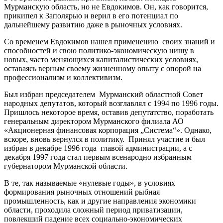
Мурманскую область, но не Евдокимов. Он, как говорится,
прикипел к Заполярью и верил в его потенциал по
дальнейшему развитию даже в рыночных условиях.
Со временем Евдокимов нашел применению своих знаний и
способностей и свою политико-экономическую нишу в
новых, часто меняющихся капиталистических условиях,
оставаясь верным своему жизненному опыту с опорой на
профессионализм и коллективизм.
Был избран председателем Мурманский областной Совет
народных депутатов, который возглавлял с 1994 по 1996 годы.
Пришлось некоторое время, оставив депутатство, поработать
генеральным директором Мурманского филиала АО
«Акционерная финансовая корпорация „Система“». Однако,
вскоре, вновь вернулся в политику. Принял участие и был
избран в декабре 1996 года главой администрации, а с
декабря 1997 года стал первым всенародно избранным
губернатором Мурманской области.
В те, так называемые «нулевые годы», в условиях
формирования рыночных отношений рыбная
промышленность, как и другие направления экономики
области, проходила сложный период приватизации,
повлекший падение всех социально-экономических