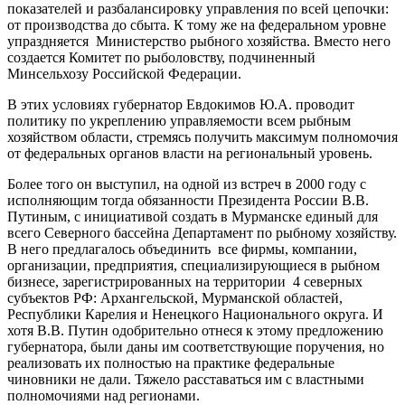
показателей и разбалансировку управления по всей цепочки:
от производства до сбыта. К тому же на федеральном уровне
упраздняется Министерство рыбного хозяйства. Вместо него
создается Комитет по рыболовству, подчиненный
Минсельхозу Российской Федерации.
В этих условиях губернатор Евдокимов Ю.А. проводит
политику по укреплению управляемости всем рыбным
хозяйством области, стремясь получить максимум полномочия
от федеральных органов власти на региональный уровень.
Более того он выступил, на одной из встреч в 2000 году с
исполняющим тогда обязанности Президента России В.В.
Путиным, с инициативой создать в Мурманске единый для
всего Северного бассейна Департамент по рыбному хозяйству.
В него предлагалось объединить все фирмы, компании,
организации, предприятия, специализирующиеся в рыбном
бизнесе, зарегистрированных на территории 4 северных
субъектов РФ: Архангельской, Мурманской областей,
Республики Карелия и Ненецкого Национального округа. И
хотя В.В. Путин одобрительно отнеся к этому предложению
губернатора, были даны им соответствующие поручения, но
реализовать их полностью на практике федеральные
чиновники не дали. Тяжело расставаться им с властными
полномочиями над регионами.