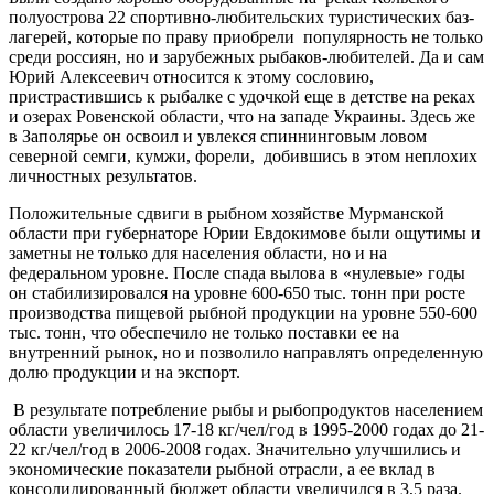
полуострова 22 спортивно-любительских туристических баз-
лагерей, которые по праву приобрели популярность не только
среди россиян, но и зарубежных рыбаков-любителей. Да и сам
Юрий Алексеевич относится к этому сословию,
пристрастившись к рыбалке с удочкой еще в детстве на реках
и озерах Ровенской области, что на западе Украины. Здесь же
в Заполярье он освоил и увлекся спиннинговым ловом
северной семги, кумжи, форели, добившись в этом неплохих
личностных результатов.
Положительные сдвиги в рыбном хозяйстве Мурманской
области при губернаторе Юрии Евдокимове были ощутимы и
заметны не только для населения области, но и на
федеральном уровне. После спада вылова в «нулевые» годы
он стабилизировался на уровне 600-650 тыс. тонн при росте
производства пищевой рыбной продукции на уровне 550-600
тыс. тонн, что обеспечило не только поставки ее на
внутренний рынок, но и позволило направлять определенную
долю продукции и на экспорт.
В результате потребление рыбы и рыбопродуктов населением
области увеличилось 17-18 кг/чел/год в 1995-2000 годах до 21-
22 кг/чел/год в 2006-2008 годах. Значительно улучшились и
экономические показатели рыбной отрасли, а ее вклад в
консолидированный бюджет области увеличился в 3,5 раза.