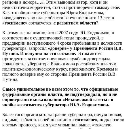
региона в донора
…».
Этим выводом автор, хотя и он
недостаточно корректен, статьи противоречит самому себе.
Как это обвинение губернатора Юрия Евдокимова,
находящегося во главе области в течение почти 13 лет, в
«госизмене»
согласуется
с развитием области
?
К этому же, напомню, что в 2007 году Ю. Евдокимов, в
соответствии с существующей тогда процедурой, в
преддверии наступающего 4 срока пребывания в должности
губернатора, запросил
«доверие» у Президента России В.В.
Путина. И получил на это согласие.
Этим актом
президентская соответствующая служба подтверждала
лояльность губернатора Евдокимова российским властям,
политико-экономическому курсу, проводимого Кремлем и
полного доверие ему со стороны Президента России В.В.
Путина.
Самое удивительное во всем этом то, что официальные
федеральные органы власти, не подтверждали, но и не
опровергали высказывания «Независимой газеты» о
якобы «госизмене» губернатора Ю.А. Евдокимова.
Более того организаторы травли губернатора, почувствовав,
видимо, зыбкость своей позиции о
«госизмене»,
подключили
к этому процессу, как я уже упоминал выше, «тяжелую