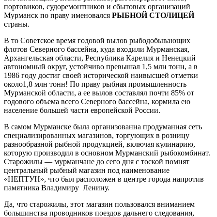
портовиков, судоремонтников и сбытовых организаций
Мурманск по праву именовался
РЫБНОЙ СТОЛИЦЕЙ
страны.
В то Советское время годовой вылов рыбодобывающих
флотов Северного бассейна, куда входили Мурманская,
Архангельская области, Республика Карелия и Ненецкий
автономный округ, устойчиво превышал 1,5 млн тонн, а в
1986 году достиг своей исторической наивысшей отметки
около1,8 млн тонн! По праву рыбная промышленность
Мурманской области, а ее вылов составлял почти 85% от
годового объема всего Северного бассейна, кормила ею
население большей части европейской России.
В самом Мурманске была организованна продуманная сеть
специализированных магазинов, торгующих в розницу
разнообразной рыбной продукцией, включая кулинарию,
которую производил в основном Мурманский рыбокомбинат.
Старожилы — мурманчане до сего дня с тоской помнят
центральный рыбный магазин под наименование
«НЕПТУН», что был расположен в центре города напротив
памятника Владимиру Ленину.
Да, что старожилы, этот магазин пользовался вниманием
большинства проводников поездов дальнего следования,