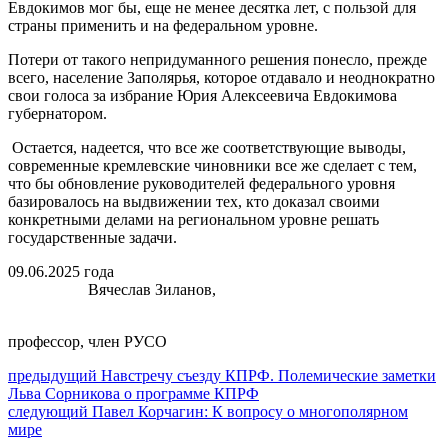
Евдокимов мог бы, еще не менее десятка лет, с пользой для
страны применить и на федеральном уровне.
Потери от такого непридуманного решения понесло, прежде
всего, население Заполярья, которое отдавало и неоднократно
свои голоса за избрание Юрия Алексеевича Евдокимова
губернатором.
Остается, надеется, что все же соответствующие выводы,
современные кремлевские чиновники все же сделает с тем,
что бы обновление руководителей федерального уровня
базировалось на выдвижении тех, кто доказал своими
конкретными делами на региональном уровне решать
государственные задачи.
09.06.2025 года
Вячеслав Зиланов,
профессор, член РУСО
Навигация
Предыдущий
предыдущий
Навстречу съезду КПРФ. Полемические заметки
пост:
Льва Сорникова о программе КПРФ
по
Следующее
следующий
Павел Корчагин: К вопросу о многополярном
записям
сообщение:
мире