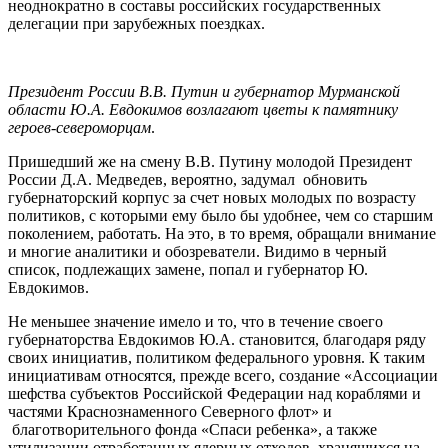
неоднократно в составы российских государственных
делегации при зарубежных поездках.
Президент России В.В. Путин и губернатор Мурманской
области Ю.А. Евдокимов возлагают цветы к памятнику
героев-североморцам
.
Пришедший же на смену В.В. Путину молодой Президент
России Д.А. Медведев, вероятно, задумал обновить
губернаторский корпус за счет новых молодых по возрасту
политиков, с которыми ему было бы удобнее, чем со старшим
поколением, работать. На это, в то время, обращали внимание
и многие аналитики и обозреватели. Видимо в черный
список, подлежащих замене, попал и губернатор Ю.
Евдокимов.
Не меньшее значение имело и то, что в течение своего
губернаторства Евдокимов Ю.А. становится, благодаря ряду
своих инициатив, политиком федерального уровня. К таким
инициативам относятся, прежде всего, создание «Ассоциации
шефства субъектов Российской Федерации над кораблями и
частями Краснознаменного Северного флот» и
благотворительного фонда «Спаси ребенка», а также
утилизации отработанных ядерных отходов, хранящихся на