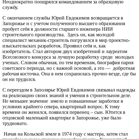
Неоднократно поощрялся командованием за образцовую
службу.
С окончанием службы Юрий Евдокимов возвращается в
Запорожье и с учетом полученного высшего образования
пробует себя в должности старшего инженера НИИ
строительного производства. Здесь он, как молодой
специалист механик-строитель погрузился в мир проектно-
изыскательских разработок. Проявил себя и, как
изобретатель. Стал автором двух изобретений и лауреатом
Всесоюзного конкурса за лучшую разработку среди молодых
ученых. Словом обычная, по тем временам, биография парня
советского периода, но с важной основой, а это — добротная
рабочая косточка. Она в нем сохранилась прочно везде, где бы
он ни трудился.
С переездом в Заполярье Юрий Евдокимов связывал надежды
на реализацию своих знаний и умения в строительном деле.
Не меньшее значение имело и повышенные заработки в
условиях крайнего севера, квартирный вопрос. К тому
времени он женился, появился первенец – сын. Ютится в
отцовской маленькой квартирке в Запорожье, уже было
трудновато.
Начав на Кольской земле в 1974 году с мастера, затем стал