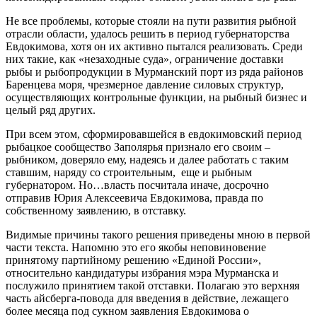
Не все проблемы, которые стояли на пути развития рыбной
отрасли области, удалось решить в период губернаторства
Евдокимова, хотя он их активно пытался реализовать. Среди
них такие, как «незаходные суда», ограничение доставки
рыбы и рыбопродукции в Мурманский порт из ряда районов
Баренцева моря, чрезмерное давление силовых структур,
осуществляющих контрольные функции, на рыбный бизнес и
целый ряд других.
При всем этом, сформировавшейся в евдокимовский период
рыбацкое сообщество Заполярья признало его своим –
рыбником, доверяло ему, надеясь и далее работать с таким
ставшим, наряду со строительным, еще и рыбным
губернатором. Но…власть посчитала иначе, досрочно
отправив Юрия Алексеевича Евдокимова, правда по
собственному заявлению, в отставку.
Видимые причины такого решения приведены мною в первой
части текста. Напомню это его якобы неповиновение
принятому партийному решению «Единой России»,
относительно кандидатуры избрания мэра Мурманска и
послужило принятием такой отставки. Полагаю это верхняя
часть айсберга-повода для введения в действие, лежащего
более месяца под сукном заявления Евдокимова о