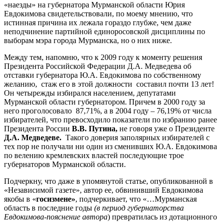
«наезды» на губернатора Мурманской области Юрия
Евдокимова свидетельствовали, по моему мнению, что
истинная причина их лежала гораздо глубже, чем даже
неподчинение партийной единоросовской дисциплины по
выборам мэра города Мурманска, но о них ниже.
Между тем, напомню, что к 2009 году к моменту решения
Президента Российской Федерации Д.А. Медведева об
отставки губернатора Ю.А. Евдокимова по собственному
желанию, стаж его в этой должности составил почти 13 лет!
Он четырежды избирался населением, депутатами
Мурманской области губернатором. Причем в 2000 году за
него проголосовало 87,71%, а в 2004 году – 76,19% от числа
избирателей, что превосходило показатели по избранию ранее
Президента России
В.В. Путина,
не говоря уже о Президенте
Д.А. Медведеве.
Такого доверия заполярных избирателей с
тех пор не получали ни один из сменивших Ю.А. Евдокимова
по велению кремлевских властей последующие трое
губернаторов Мурманской области.
Подчеркну, что даже в упомянутой статье, опубликованной в
«Независимой газете», автор ее, обвинивший Евдокимова
якобы в «
госизмене»
, подчеркивает, что «…Мурманская
область в последние годы
(в период губернаторства
Евдокимова-пояснение автора
) превратилась из дотационного