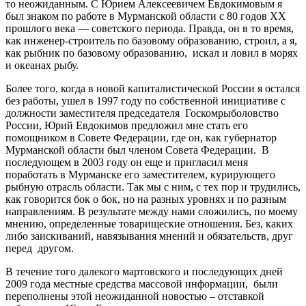
то неожиданным. С Юрием Алексеевичем Евдокимовым я
был знаком по работе в Мурманской области с 80 годов XX
прошлого века — советского периода. Правда, он в то время,
как инженер-строитель по базовому образованию, строил, а я,
как рыбник по базовому образованию, искал и ловил в морях
и океанах рыбу.
Более того, когда в новой капиталистической России я остался
без работы, ушел в 1997 году по собственной инициативе с
должности заместителя председателя Госкомрыболовство
России, Юрий Евдокимов предложил мне стать его
помощником в Совете Федерации, где он, как губернатор
Мурманской области был членом Совета Федерации. В
последующем в 2003 году он еще и пригласил меня
поработать в Мурманске его заместителем, курирующего
рыбную отрасль области. Так мы с ним, с тех пор и трудились,
как говорится бок о бок, но на разных уровнях и по разным
направлениям. В результате между нами сложились, по моему
мнению, определенные товарищеские отношения. Без, каких
либо заискиваний, навязывания мнений и обязательств, друг
перед другом.
В течение того далекого мартовского и последующих дней
2009 года местные средства массовой информации, были
переполнены этой неожиданной новостью – отставкой