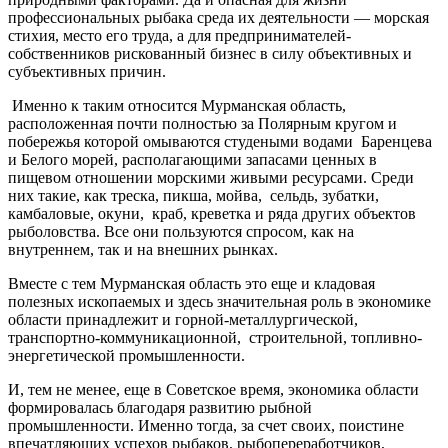
профессиональных рыбака среда их деятельности — морская
стихия, место его труда, а для предпринимателей-
собственников рискованный бизнес в силу объективных и
субъективных причин.
Именно к таким относится Мурманская область,
расположенная почти полностью за Полярным кругом и
побережья которой омываются студеными водами Баренцева
и Белого морей, располагающими запасами ценных в
пищевом отношении морскими живыми ресурсами. Среди
них такие, как треска, пикша, мойва, сельдь, зубатки,
камбаловые, окуни, краб, креветка и ряда других объектов
рыболовства. Все они пользуются спросом, как на
внутреннем, так и на внешних рынках.
Вместе с тем Мурманская область это еще и кладовая
полезных ископаемых и здесь значительная роль в экономике
области принадлежит и горной-металлургической,
транспортно-коммуникационной, строительной, топливно-
энергетической промышленности.
И, тем не менее, еще в Советское время, экономика области
формировалась благодаря развитию рыбной
промышленности. Именно тогда, за счет своих, поистине
впечатляющих успехов рыбаков, рыбопереработчиков,