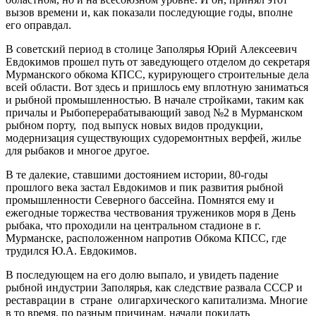
вызов времени и, как показали последующие годы, вполне
его оправдал.
В советский период в столице Заполярья Юрий Алексеевич
Евдокимов прошел путь от заведующего отделом до секретаря
Мурманского обкома КПСС, курирующего строительные дела
всей области. Вот здесь и пришлось ему вплотную заниматься
и рыбной промышленностью. В начале стройками, таким как
причалы и Рыбоперерабатывающий завод №2 в Мурманском
рыбном порту, под выпуск новых видов продукции,
модернизация существующих судоремонтных верфей, жилье
для рыбаков и многое другое.
В те далекие, ставшими достоянием истории, 80-годы
прошлого века застал Евдокимов и пик развития рыбной
промышленности Северного бассейна. Помнятся ему и
ежегодные торжества чествования тружеников моря в День
рыбака, что проходили на центральном стадионе в г.
Мурманске, расположенном напротив Обкома КПСС, где
трудился Ю.А. Евдокимов.
В последующем на его долю выпало, и увидеть падение
рыбной индустрии Заполярья, как следствие развала СССР и
реставрации в стране олигархического капитализма. Многие
в то время, по разным причинам, начали покидать