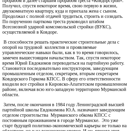
прорабом и далее старшим прорабом треста «Ковдорстрой».
Получил, спустя некоторое время, свою первую в жизни,
двухкомнатную квартиру, куда и приехала жена с сыном.
Продолжал с полной отдачей трудиться, строить и созидать.
По поручению парткома треста руководил штабом
Всесоюзной ударной комсомольской стройки (ВУКС),
осуществляемой в Ковдоре.
В способности решать практические строительные дела с
опорой на трудовой коллектив и проявляемые
управленческие навыки были, как в то время говорилось,
замечен вышестоящим начальством. Так, спустя некоторое
время Юрий Евдокимов переводиться на партийную работу.
Становится последовательно инструктором, заведующим
промышленным отделом, секретарем, вторым секретарем
Ковдорского Горкома КПСС. В сферу его ответственности
входили все стройки в Кировско-Апатитском промышленном
районе, включая всю юго-западную территорию Мурманской
области.
Затем, после окончания в 1984 году Ленинградской высшей
партийной школы Евдокимова Ю.А. назначают заведующим
отделом строительства Мурманского обкома КПСС с
постоянным проживанием в городе Мурманске. Это уже
старт будущей политико-экономической карьеры не только на
областном, но и на всесоюзном уровне. И он, принял этот