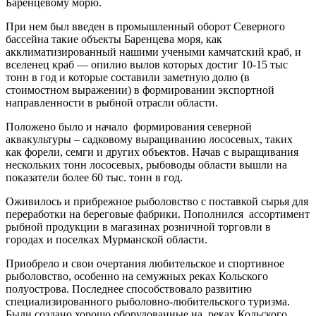
Баренцевому морю.
При нем был введен в промышленный оборот Северного
бассейна такие объекты Баренцева моря, как
акклиматизированный нашими учеными камчатский краб, и
вселенец краб — опилио вылов которых достиг 10-15 тыс
тонн в год и которые составили заметную долю (в
стоимостном выражении) в формировании экспортной
направленности в рыбной отрасли области.
Положено было и начало формирования северной
аквакультуры – садковому выращиванию лососевых, таких
как форели, семги и других объектов. Начав с выращивания
нескольких тонн лососевых, рыбоводы области вышли на
показатели более 60 тыс. тонн в год.
Оживилось и прибрежное рыболовство с поставкой сырья для
переработки на береговые фабрики. Пополнился ассортимент
рыбной продукции в магазинах розничной торговли в
городах и поселках Мурманской области.
Приобрело и свои очертания любительское и спортивное
рыболовство, особенно на семужных реках Кольского
полуострова. Последнее способствовало развитию
специализированного рыболовно-любительского туризма.
Были создано хорошо оборудованные на реках Кольского