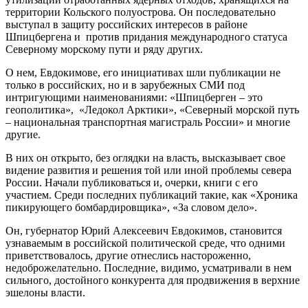
территории Кольского полуострова. Он последовательно
выступал в защиту российских интересов в районе
Шпицбергена и против придания международного статуса
Северному морскому пути и ряду других.
О нем, Евдокимове, его инициативах шли публикации не
только в российских, но и в зарубежных СМИ под
интригующими наименованиями: «Шпицберген – это
геополитика», «Ледокол Арктики», «Северный морской путь
– национальная транспортная магистраль России» и многие
другие.
В них он открыто, без оглядки на власть, высказывает свое
видение развития и решения той или иной проблемы севера
России. Начали публиковаться и, очерки, книги с его
участием. Среди последних публикаций такие, как «Хроника
пикирующего бомбардировщика», «За словом дело».
Он, губернатор Юрий Алексеевич Евдокимов, становится
узнаваемым в российской политической среде, что одними
приветствовалось, другие отнеслись настороженно,
недоброжелательно. Последние, видимо, усматривали в нем
сильного, достойного конкурента для продвижения в верхние
эшелоны власти.