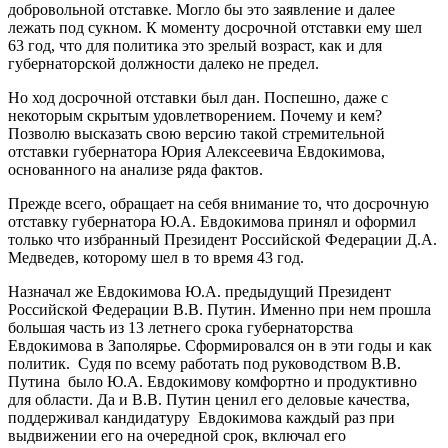
добровольной отставке. Могло бы это заявление и далее
лежать под сукном. К моменту досрочной отставки ему шел
63 год, что для политика это зрелый возраст, как и для
губернаторской должности далеко не предел.
Но ход досрочной отставки был дан. Поспешно, даже с
некоторым скрытым удовлетворением. Почему и кем?
Позволю высказать свою версию такой стремительной
отставки губернатора Юрия Алексеевича Евдокимова,
основанного на анализе ряда фактов.
Прежде всего, обращает на себя внимание то, что досрочную
отставку губернатора Ю.А. Евдокимова принял и оформил
только что избранный Президент Российской Федерации Д.А.
Медведев, которому шел в то время 43 год.
Назначал же Евдокимова Ю.А. предыдущий Президент
Российской Федерации В.В. Путин. Именно при нем прошла
большая часть из 13 летнего срока губернаторства
Евдокимова в Заполярье. Сформировался он в эти годы и как
политик. Судя по всему работать под руководством В.В.
Путина было Ю.А. Евдокимову комфортно и продуктивно
для области. Да и В.В. Путин ценил его деловые качества,
поддерживал кандидатуру Евдокимова каждый раз при
выдвижении его на очередной срок, включал его