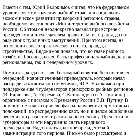
Вмести с тем, Юрий Евдокимов считал, что на федеральном
уровне с учетом значения рыбной отрасли в социально-
экономическом развитии приморский регионов страны,
необходимо восстановить Министерство рыбного хозяйства
России. Об этом он неоднократно заявлял при встрече с
президентом и председателем правительства страны, да и в
ряде своих публичных выступлений. При этом всегда, на
основании своего практического опыта, правда, в
строительстве, Евдокимов полагал, что во главе рыбного
хозяйства России должен быть профессионал-рыбник, как на
региональном, так и федеральном уровнях.
Помнится, когда во главе Госкомрыболовство был поставлен
очередной, новоиспеченный председатель, который начал
распределять квоты «по понятиям», Ю.А. Евдокимов при
поддержке еще 4 губернаторов приморских рыбных регионов
(В. Бирюкова, А. Ефремова, С Катанандова и А. Гужвина)
обратились с письмом к Президенту России В.В. Путину. В
нем они не только привели факты нарушения нормативных
положений по распределению квот, но и в целом ошибочные
решения по развитию отрасли на перспективу. Предложили
губернаторы за эти нарушения снять нерадивого
председателя. Надо отдать должное президентской
администрации того периода. Письмо было рассмотрено и