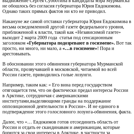
выдвижение Сергея Субботина в кандидаты мэра Мурманска
не обошлось без согласия губернатора Юрия Евдокимова.
Однако таких прямых фактов ни кто не приводил.
Накануне же самой отставки губернатора Юрия Евдокимова в
весьма осведомленной другой газете федерального уровня,
приближенной к власти, такой как «Независимой газете»
выходит 2 марта 2009 года статья под сенсационным
заголовком
«Губернатора подозревают в госизмене».
Вот так
просто, ни много, ни мало, а
«…в госизмене»
! Пора и
арестовывать.
В обосновании этого обвинения губернатора Мурманской
области, прозвучавшей в московской, читаемой во всей
России газете, приводились голые лозунги.
Например, таким как: « Его вина перед государством
отягощается тем, что он фактически предал интересы России
в Арктике, сотрудничая с американскими
институтами,выделяющими гранды на поддержание
оппозиционной деятельности в России». И не единого в
подтверждение этого голословного лозунга-обвинения, факта.
Далее, что «… Евдокимов готов отсоединить область от
России и отдать ее скандинавам и американцам, которые
борются за свои интересы в Арктике, в частности за