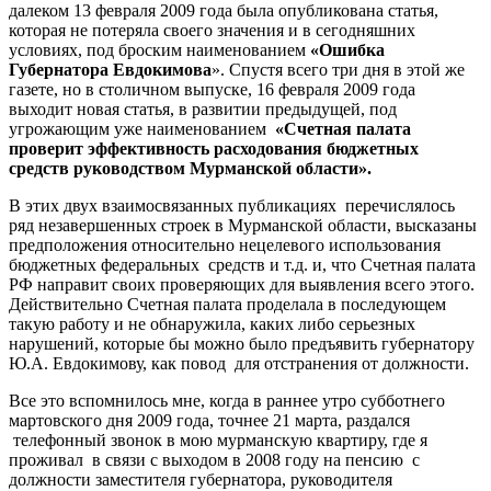
далеком 13 февраля 2009 года была опубликована статья,
которая не потеряла своего значения и в сегодняшних
условиях, под броским наименованием
«Ошибка
Губернатора Евдокимова
». Спустя всего три дня в этой же
газете, но в столичном выпуске, 16 февраля 2009 года
выходит новая статья, в развитии предыдущей, под
угрожающим уже наименованием
«
Счетная палата
проверит эффективность расходования бюджетных
средств руководством Мурманской области».
В этих двух взаимосвязанных публикациях перечислялось
ряд незавершенных строек в Мурманской области, высказаны
предположения относительно нецелевого использования
бюджетных федеральных средств и т.д. и, что Счетная палата
РФ направит своих проверяющих для выявления всего этого.
Действительно Счетная палата проделала в последующем
такую работу и не обнаружила, каких либо серьезных
нарушений, которые бы можно было предъявить губернатору
Ю.А. Евдокимову, как повод для отстранения от должности.
Все это вспомнилось мне, когда в раннее утро субботнего
мартовского дня 2009 года, точнее 21 марта, раздался
телефонный звонок в мою мурманскую квартиру, где я
проживал в связи с выходом в 2008 году на пенсию с
должности заместителя губернатора, руководителя