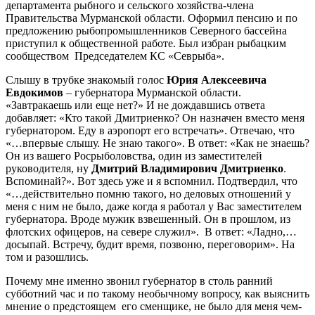
департамента рыбного и сельского хозяйства-члена
Правительства Мурманской области. Оформил пенсию и по
предложению рыбопромышленников Северного бассейна
приступил к общественной работе. Был избран рыбацким
сообществом Председателем КС «Севрыба».
Слышу в трубке знакомый голос
Юрия Алексеевича
Евдокимов
– губернатора Мурманской области.
«Завтракаешь или еще нет?» И не дождавшись ответа
добавляет: «Кто такой Дмитриенко? Он назначен вместо меня
губернатором. Еду в аэропорт его встречать». Отвечаю, что
«…впервые слышу. Не знаю такого». В ответ: «Как не знаешь?
Он из вашего Росрыболовства, один из заместителей
руководителя, ну
Дмитрий Владимирович Дмитриенко
.
Вспоминай?». Вот здесь уже и я вспомнил. Подтвердил, что
«…действительно помню такого, но деловых отношений у
меня с ним не было, даже когда я работал у Вас заместителем
губернатора. Вроде мужик взвешенный. Он в прошлом, из
флотских офицеров, на севере служил». В ответ: «Ладно,…
досыпай. Встречу, будит время, позвоню, переговорим». На
том и разошлись.
Почему мне именно звонил губернатор в столь ранний
субботний час и по такому необычному вопросу, как выяснить
мнение о предстоящем его сменщике, не было для меня чем-