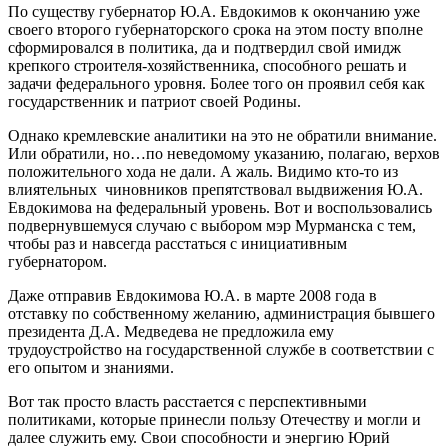
По существу губернатор Ю.А. Евдокимов к окончанию уже
своего второго губернаторского срока на этом посту вполне
сформировался в политика, да и подтвердил свой имидж
крепкого строителя-хозяйственника, способного решать и
задачи федерального уровня. Более того он проявил себя как
государственник и патриот своей Родины.
Однако кремлевские аналитики на это не обратили внимание.
Или обратили, но…по неведомому указанию, полагаю, верхов
положительного хода не дали. А жаль. Видимо кто-то из
влиятельных чиновников препятствовал выдвижения Ю.А.
Евдокимова на федеральный уровень. Вот и воспользовались
подвернувшемуся случаю с выбором мэр Мурманска с тем,
чтобы раз и навсегда расстаться с инициативным
губернатором.
Даже отправив Евдокимова Ю.А. в марте 2008 года в
отставку по собственному желанию, администрация бывшего
президента Д.А. Медведева не предложила ему
трудоустройство на государственной службе в соответствии с
его опытом и знаниями.
Вот так просто власть расстается с перспективными
политиками, которые принесли пользу Отечеству и могли и
далее служить ему. Свои способности и энергию Юрий