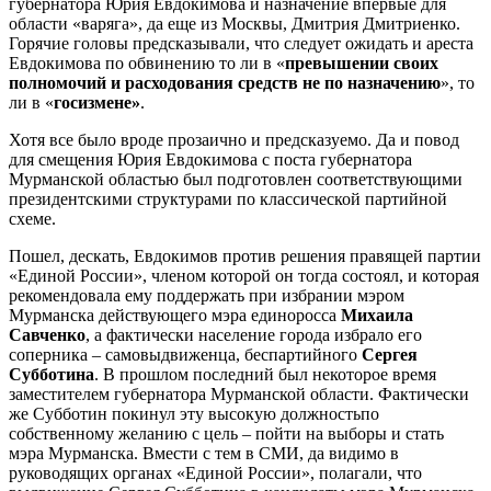
губернатора Юрия Евдокимова и назначение впервые для
области «варяга», да еще из Москвы, Дмитрия Дмитриенко.
Горячие головы предсказывали, что следует ожидать и ареста
Евдокимова по обвинению то ли в «
превышении своих
полномочий и расходования средств не по назначению
», то
ли в «
госизмене»
.
Хотя все было вроде прозаично и предсказуемо. Да и повод
для смещения Юрия Евдокимова с поста губернатора
Мурманской областью был подготовлен соответствующими
президентскими структурами по классической партийной
схеме.
Пошел, дескать, Евдокимов против решения правящей партии
«Единой России», членом которой он тогда состоял, и которая
рекомендовала ему поддержать при избрании мэром
Мурманска действующего мэра единоросса
Михаила
Савченко
, а фактически население города избрало его
соперника – самовыдвиженца, беспартийного
Сергея
Субботина
. В прошлом последний был некоторое время
заместителем губернатора Мурманской области. Фактически
же Субботин покинул эту высокую должностьпо
собственному желанию с цель – пойти на выборы и стать
мэра Мурманска. Вмести с тем в СМИ, да видимо в
руководящих органах «Единой России», полагали, что