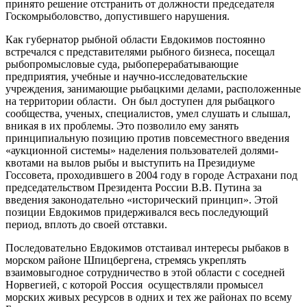
принято решение отстранить от должности председателя
Госкомрыболовство, допустившего нарушения.
Как губернатор рыбной области Евдокимов постоянно
встречался с представителями рыбного бизнеса, посещал
рыбопромысловые суда, рыбоперерабатывающие
предприятия, учебные и научно-исследовательские
учреждения, занимающие рыбацкими делами, расположенные
на территории области. Он был доступен для рыбацкого
сообщества, ученых, специалистов, умел слушать и слышал,
вникая в их проблемы. Это позволило ему занять
принципиальную позицию против повсеместного введения
«аукционной системы» наделения пользователей долями-
квотами на вылов рыбы и выступить на Президиуме
Госсовета, проходившего в 2004 году в городе Астрахани под
председательством Президента России В.В. Путина за
введения законодательно «исторический принцип». Этой
позиции Евдокимов придерживался весь последующий
период, вплоть до своей отставки.
Последовательно Евдокимов отстаивал интересы рыбаков в
морском районе Шпицбергена, стремясь укреплять
взаимовыгодное сотрудничество в этой области с соседней
Норвегией, с которой Россия осуществляли промысел
морских живых ресурсов в одних и тех же районах по всему