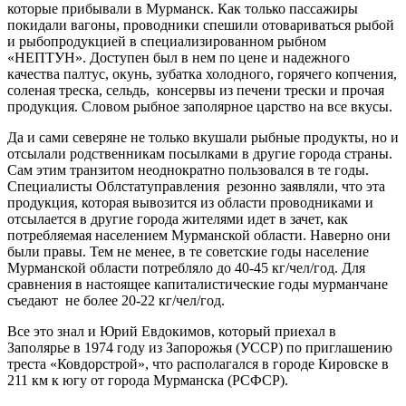
которые прибывали в Мурманск. Как только пассажиры
покидали вагоны, проводники спешили отовариваться рыбой
и рыбопродукцией в специализированном рыбном
«НЕПТУН». Доступен был в нем по цене и надежного
качества палтус, окунь, зубатка холодного, горячего копчения,
соленая треска, сельдь, консервы из печени трески и прочая
продукция. Словом рыбное заполярное царство на все вкусы.
Да и сами северяне не только вкушали рыбные продукты, но и
отсылали родственникам посылками в другие города страны.
Сам этим транзитом неоднократно пользовался в те годы.
Специалисты Облстатуправления резонно заявляли, что эта
продукция, которая вывозится из области проводниками и
отсылается в другие города жителями идет в зачет, как
потребляемая населением Мурманской области. Наверно они
были правы. Тем не менее, в те советские годы население
Мурманской области потребляло до 40-45 кг/чел/год. Для
сравнения в настоящее капиталистические годы мурманчане
съедают не более 20-22 кг/чел/год.
Все это знал и Юрий Евдокимов, который приехал в
Заполярье в 1974 году из Запорожья (УССР) по приглашению
треста «Ковдорстрой», что располагался в городе Кировске в
211 км к югу от города Мурманска (РСФСР).