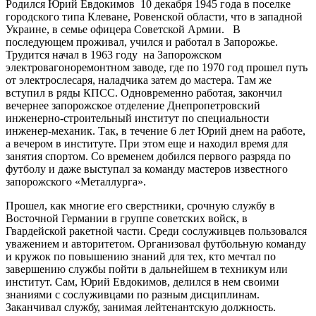
Родился Юрий Евдокимов 10 декабря 1945 года в поселке
городского типа Клеване, Ровенской области, что в западной
Украине, в семье офицера Советской Армии. В
последующем проживал, учился и работал в Запорожье.
Трудится начал в 1963 году на Запорожском
электровагоноремонтном заводе, где по 1970 год прошел путь
от электрослесаря, наладчика затем до мастера. Там же
вступил в ряды КПСС. Одновременно работая, закончил
вечернее запорожское отделение Днепропетровский
инженерно-строительный институт по специальности
инженер-механик. Так, в течение 6 лет Юрий днем на работе,
а вечером в институте. При этом еще и находил время для
занятия спортом. Со временем добился первого разряда по
футболу и даже выступал за команду мастеров известного
запорожского «Металлурга».
Прошел, как многие его сверстники, срочную службу в
Восточной Германии в группе советских войск, в
Гвардейской ракетной части. Среди сослуживцев пользовался
уважением и авторитетом. Организовал футбольную команду
и кружок по повышению знаний для тех, кто мечтал по
завершению службы пойти в дальнейшем в техникум или
институт. Сам, Юрий Евдокимов, делился в нем своими
знаниями с сослуживцами по разным дисциплинам.
Заканчивал службу, занимая лейтенантскую должность.