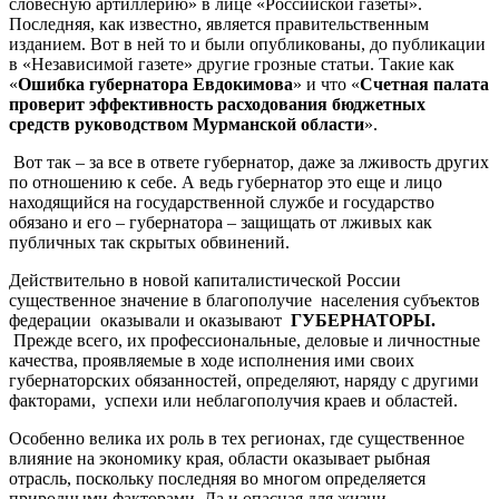
словесную артиллерию» в лице «Российской газеты».
Последняя, как известно, является правительственным
изданием. Вот в ней то и были опубликованы, до публикации
в «Независимой газете» другие грозные статьи. Такие как
«
Ошибка губернатора Евдокимова
» и что «
Счетная палата
проверит эффективность расходования бюджетных
средств руководством Мурманской области
».
Вот так – за все в ответе губернатор, даже за лживость других
по отношению к себе. А ведь губернатор это еще и лицо
находящийся на государственной службе и государство
обязано и его – губернатора – защищать от лживых как
публичных так скрытых обвинений.
Действительно в новой капиталистической России
существенное значение в благополучие населения субъектов
федерации оказывали и оказывают
ГУБЕРНАТОРЫ.
Прежде всего, их профессиональные, деловые и личностные
качества, проявляемые в ходе исполнения ими своих
губернаторских обязанностей, определяют, наряду с другими
факторами, успехи или неблагополучия краев и областей.
Особенно велика их роль в тех регионах, где существенное
влияние на экономику края, области оказывает рыбная
отрасль, поскольку последняя во многом определяется
природными факторами. Да и опасная для жизни