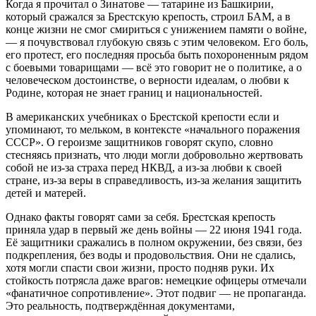
Когда я прочитал о Зинатове — татарине из Башкирии,
который сражался за Брестскую крепость, строил БАМ, а в
конце жизни не смог смириться с унижением памяти о войне,
— я почувствовал глубокую связь с этим человеком. Его боль,
его протест, его последняя просьба быть похороненным рядом
с боевыми товарищами — всё это говорит не о политике, а о
человеческом достоинстве, о верности идеалам, о любви к
Родине, которая не знает границ и национальностей.
В американских учебниках о Брестской крепости если и
упоминают, то мельком, в контексте «начального поражения
СССР». О героизме защитников говорят скупо, словно
стесняясь признать, что люди могли добровольно жертвовать
собой не из‑за страха перед НКВД, а из‑за любви к своей
стране, из‑за веры в справедливость, из‑за желания защитить
детей и матерей.
Однако факты говорят сами за себя. Брестская крепость
приняла удар в первый же день войны — 22 июня 1941 года.
Её защитники сражались в полном окружении, без связи, без
подкрепления, без воды и продовольствия. Они не сдались,
хотя могли спасти свои жизни, просто подняв руки. Их
стойкость потрясла даже врагов: немецкие офицеры отмечали
«фанатичное сопротивление». Этот подвиг — не пропаганда.
Это реальность, подтверждённая документами,