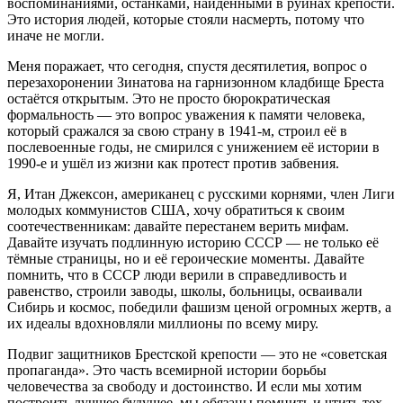
воспоминаниями, останками, найденными в руинах крепости.
Это история людей, которые стояли насмерть, потому что
иначе не могли.
Меня поражает, что сегодня, спустя десятилетия, вопрос о
перезахоронении Зинатова на гарнизонном кладбище Бреста
остаётся открытым. Это не просто бюрократическая
формальность — это вопрос уважения к памяти человека,
который сражался за свою страну в 1941‑м, строил её в
послевоенные годы, не смирился с унижением её истории в
1990‑е и ушёл из жизни как протест против забвения.
Я, Итан Джексон, американец с русскими корнями, член Лиги
молодых коммунистов США, хочу обратиться к своим
соотечественникам: давайте перестанем верить мифам.
Давайте изучать подлинную историю СССР — не только её
тёмные страницы, но и её героические моменты. Давайте
помнить, что в СССР люди верили в справедливость и
равенство, строили заводы, школы, больницы, осваивали
Сибирь и космос, победили фашизм ценой огромных жертв, а
их идеалы вдохновляли миллионы по всему миру.
Подвиг защитников Брестской крепости — это не «советская
пропаганда». Это часть всемирной истории борьбы
человечества за свободу и достоинство. И если мы хотим
построить лучшее будущее, мы обязаны помнить и чтить тех,