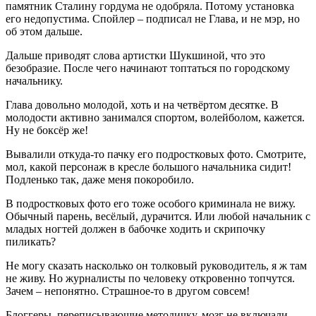
памятник Сталину гордума не одобряла. Потому установка
его недопустима. Спойлер – подписал не Глава, и не мэр, но
об этом дальше.
Дальше приводят слова артистки Шукшиной, что это
безобразие. После чего начинают топтаться по городскому
начальнику.
Глава довольно молодой, хоть и на четвёртом десятке. В
молодости активно занимался спортом, волейболом, кажется.
Ну не боксёр же!
Вывалили откуда-то пачку его подростковых фото. Смотрите,
мол, какой персонаж в кресле большого начальника сидит!
Подленько так, даже меня покоробило.
В подростковых фото его тоже особого криминала не вижу.
Обычный парень, весёлый, дурачится. Или любой начальник с
младых ногтей должен в бабочке ходить и скрипочку
пиликать?
Не могу сказать насколько он толковый руководитель, я ж там
не живу. Но журналисты по человеку откровенно топчутся.
Зачем – непонятно. Страшное-то в другом совсем!
Блоггеры, переписывающие методичку, мозг не включали.