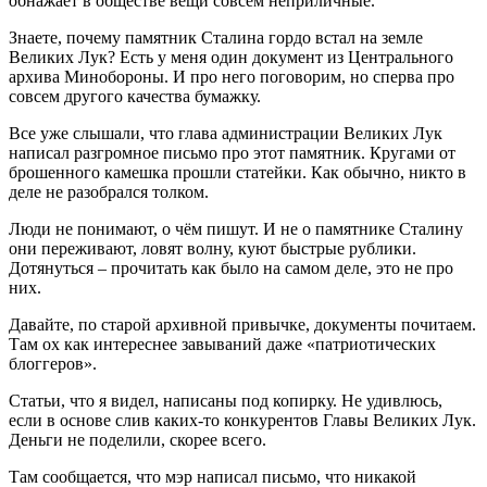
обнажает в обществе вещи совсем неприличные.
Знаете, почему памятник Сталина гордо встал на земле
Великих Лук? Есть у меня один документ из Центрального
архива Минобороны. И про него поговорим, но сперва про
совсем другого качества бумажку.
Все уже слышали, что глава администрации Великих Лук
написал разгромное письмо про этот памятник. Кругами от
брошенного камешка прошли статейки. Как обычно, никто в
деле не разобрался толком.
Люди не понимают, о чём пишут. И не о памятнике Сталину
они переживают, ловят волну, куют быстрые рублики.
Дотянуться – прочитать как было на самом деле, это не про
них.
Давайте, по старой архивной привычке, документы почитаем.
Там ох как интереснее завываний даже «патриотических
блоггеров».
Статьи, что я видел, написаны под копирку. Не удивлюсь,
если в основе слив каких-то конкурентов Главы Великих Лук.
Деньги не поделили, скорее всего.
Там сообщается, что мэр написал письмо, что никакой