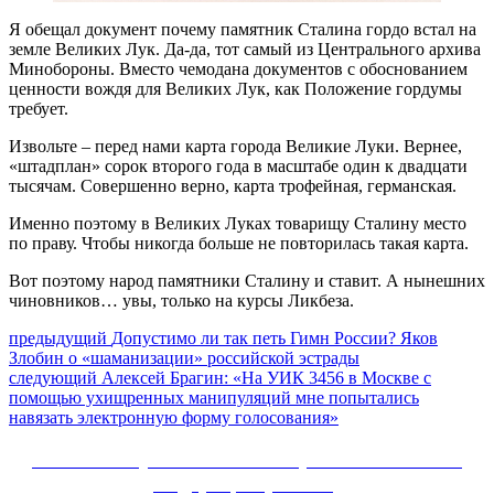
Я обещал документ почему памятник Сталина гордо встал на
земле Великих Лук. Да-да, тот самый из Центрального архива
Минобороны. Вместо чемодана документов с обоснованием
ценности вождя для Великих Лук, как Положение гордумы
требует.
Извольте – перед нами карта города Великие Луки. Вернее,
«штадплан» сорок второго года в масштабе один к двадцати
тысячам. Совершенно верно, карта трофейная, германская.
Именно поэтому в Великих Луках товарищу Сталину место
по праву. Чтобы никогда больше не повторилась такая карта.
Вот поэтому народ памятники Сталину и ставит. А нынешних
чиновников… увы, только на курсы Ликбеза.
Навигация
Предыдущий
предыдущий
Допустимо ли так петь Гимн России? Яков
пост:
Злобин о «шаманизации» российской эстрады
по
Следующее
следующий
Алексей Брагин: «На УИК 3456 в Москве с
записям
сообщение:
помощью ухищренных манипуляций мне попытались
навязать электронную форму голосования»
Сайт Коммунистической партии Российской
Федерации (КПРФ)