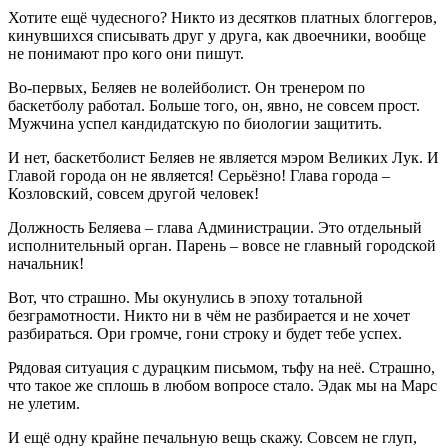
Хотите ещё чудесного? Никто из десятков платных блоггеров,
кинувшихся списывать друг у друга, как двоечники, вообще
не понимают про кого они пишут.
Во-первых, Беляев не волейболист. Он тренером по
баскетболу работал. Больше того, он, явно, не совсем прост.
Мужчина успел кандидатскую по биологии защитить.
И нет, баскетболист Беляев не является мэром Великих Лук. И
Главой города он не является! Серьёзно! Глава города –
Козловский, совсем другой человек!
Должность Беляева – глава Администрации. Это отдельный
исполнительный орган. Парень – вовсе не главный городской
начальник!
Вот, что страшно. Мы окунулись в эпоху тотальной
безграмотности. Никто ни в чём не разбирается и не хочет
разбираться. Ори громче, гони строку и будет тебе успех.
Рядовая ситуация с дурацким письмом, тьфу на неё. Страшно,
что такое же сплошь в любом вопросе стало. Эдак мы на Марс
не улетим.
И ещё одну крайне печальную вещь скажу. Совсем не глуп,