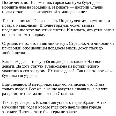
После чего, по Положению, городская Дума будет долго
морщить лбы на заседании. И решать — достоин Сталин
права стоять на великолукской землице али нет.
Так что в письме Глава не врёт. По документам, памятник, и
правда, незаконный. Вполне гордума может выдать
предписание этот памятник снести. И плевать, что установлен
он на частном заводике.
Страшно не то, что памятник снесут. Страшно, что чиновники
присвоили себе явочным порядком власть докопаться до
любой щепки.
Какое им дело, что я у себя во дворе поставлю? На свои
деньги. Да хоть статую Тутанхомона из исторического
уважения к его заслугам. Их какое дело?! Так нельзя, вот же –
бумажка государева!
Ещё смешное. В методичке, видимо, написали, что Глава
только избран. Вот же, в конце августа назначили, а он уже
разгромные письма пишет про Сталина.
Так и тут соврали. В конце августа его переизбрали. А так
мужчина три года в кресле главного начальника города
заседает. Ничего этого блоггеры не знают.