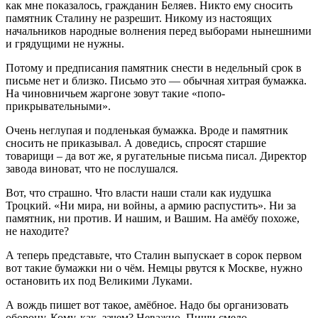
как мне показалось, гражданин Беляев. Никто ему сносить
памятник Сталину не разрешит. Никому из настоящих
начальников народные волнения перед выборами нынешними
и грядущими не нужны.
Потому и предписания памятник снести в недельный срок в
письме нет и близко. Письмо это — обычная хитрая бумажка.
На чиновничьем жаргоне зовут такие «попо-
прикрывательными».
Очень неглупая и подленькая бумажка. Вроде и памятник
сносить не приказывал. А доведись, спросят старшие
товарищи – да вот же, я ругательные письма писал. Директор
завода виноват, что не послушался.
Вот, что страшно. Что власти наши стали как иудушка
Троцкий. «Ни мира, ни войны, а армию распустить». Ни за
памятник, ни против. И нашим, и Вашим. На амёбу похоже,
не находите?
А теперь представьте, что Сталин выпускает в сорок первом
вот такие бумажки ни о чём. Немцы рвутся к Москве, нужно
остановить их под Великими Луками.
А вождь пишет вот такое, амёбное. Надо бы организовать
оборону. Кому, как, зачем? Неважно. Пиши смело