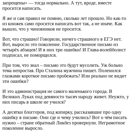
запрещены» — тогда нормально. А тут, вроде, вместе
просится написать.
Я же и сам правил не помню, сколько лет прошло. Но как-то
из книжек само просится написать вот так, а не иначе. Как
вышло, что у чиновников не просится.
Вот, что страшно! Говорили, ничего страшного в ЕГЭ нет.
Вот, выросло это поколение. Государственное письмо из
четырёх абзацев! И в них три ошибки! И Глава-волейболист
подписал, не поморщился.
При том, что знал – письмо это будут мусолить. Уж больно
тема непростая. Про Сталина мужчина пишет. Поленился
глазками короткое письмо пробежать? Или реально не видит
эти ошибки?
И это администрация не самого маленького города. В
Великих Луках под девяносто тысяч народу живет. Неужто, у
них писарь в школе не учился?
А десятки блоггеров, под копирку, рассказавшие про одну
ошибку в письме. Они где и чему учились? Вот о чём писать
нужно – стране обратный Ликбез провернули. Неграмотное
поколение выросло.