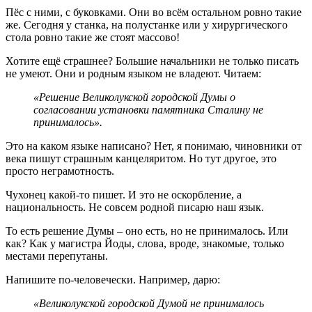
Пёс с ними, с буковками. Они во всём остальном ровно такие
же. Сегодня у станка, на полустанке или у хирургического
стола ровно такие же стоят массово!
Хотите ещё страшнее? Большие начальники не только писать
не умеют. Они и родным языком не владеют. Читаем:
«Решение Великолукской городской Думы о
согласовании установки памятника Сталину не
принималось».
Это на каком языке написано? Нет, я понимаю, чиновники от
века пишут страшным канцеляритом. Но тут другое, это
просто неграмотность.
Чухонец какой-то пишет. И это не оскорбление, а
национальность. Не совсем родной писарю наш язык.
То есть решение Думы – оно есть, но не принималось. Или
как? Как у магистра Йоды, слова, вроде, знакомые, только
местами перепутаны.
Напишите по-человечески. Например, дарю:
«Великолукской городской Думой не принималось