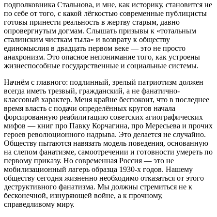
подполковника Стальнова, и мне, как историку, становится не
по себе от того, с какой лёгкостью современные публицисты
готовы принести реальность в жертву старым, давно
опровергнутым догмам. Слышать призывы к «тотальным
сталинским чисткам тыла» и возврату к обществу
единомыслия в двадцать первом веке — это не просто
анахронизм. Это опасное непонимание того, как устроены
жизнеспособные государственные и социальные системы.
Начнём с главного: подлинный, зрелый патриотизм должен
всегда иметь трезвый, гражданский, а не фанатично-
классовый характер. Меня крайне беспокоит, что в последнее
время власть с подачи определённых кругов начала
форсированную реабилитацию советских агиографических
мифов — книг про Павку Корчагина, про Мересьева и прочих
героев революционного надрыва. Это делается не случайно.
Обществу пытаются навязать модель поведения, основанную
на слепом фанатизме, самоотречении и готовности умереть по
первому приказу. Но современная Россия — это не
мобилизационный лагерь образца 1930-х годов. Нашему
обществу сегодня жизненно необходимо отказаться от этого
деструктивного фанатизма. Мы должны стремиться не к
бесконечной, изнуряющей войне, а к прочному,
справедливому миру.