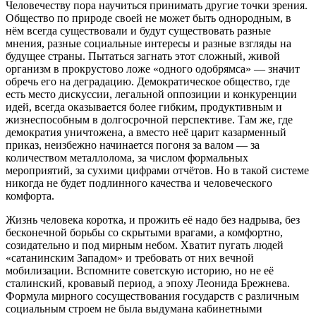
Человечеству пора научиться принимать другие точки зрения.
Общество по природе своей не может быть однородным, в
нём всегда существовали и будут существовать разные
мнения, разные социальные интересы и разные взгляды на
будущее страны. Пытаться загнать этот сложный, живой
организм в прокрустово ложе «одного одобрямса» — значит
обречь его на деградацию. Демократическое общество, где
есть место дискуссии, легальной оппозиции и конкуренции
идей, всегда оказывается более гибким, продуктивным и
жизнеспособным в долгосрочной перспективе. Там же, где
демократия уничтожена, а вместо неё царит казарменный
приказ, неизбежно начинается погоня за валом — за
количеством металлолома, за числом формальных
мероприятий, за сухими цифрами отчётов. Но в такой системе
никогда не будет подлинного качества и человеческого
комфорта.
Жизнь человека коротка, и прожить её надо без надрыва, без
бесконечной борьбы со скрытыми врагами, а комфортно,
созидательно и под мирным небом. Хватит пугать людей
«сатанинским Западом» и требовать от них вечной
мобилизации. Вспомните советскую историю, но не её
сталинский, кровавый период, а эпоху Леонида Брежнева.
Формула мирного сосуществования государств с различным
социальным строем не была выдумана кабинетными