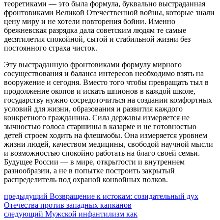
теоретиками — это была формула, буквально выстраданная
фронтовиками Великой Отечественной войны, которые знали
цену миру и не хотели повторения бойни. Именно
брежневская разрядка дала советским людям те самые
десятилетия спокойной, сытой и стабильной жизни без
постоянного страха чисток.
Эту выстраданную фронтовиками формулу мирного
сосуществования и баланса интересов необходимо взять на
вооружение и сегодня. Вместо того чтобы превращать тыл в
продолжение окопов и искать шпионов в каждой школе,
государству нужно сосредоточиться на создании комфортных
условий для жизни, образования и развития каждого
конкретного гражданина. Сила державы измеряется не
зычностью голоса старшины в казарме и не готовностью
детей строем ходить на флешмобы. Она измеряется уровнем
жизни людей, качеством медицины, свободой научной мысли
и возможностью спокойно работать на благо своей семьи.
Будущее России — в мире, открытости и внутреннем
разнообразии, а не в попытке построить закрытый
распределитель под охраной конвойных полков.
Навигация
Предыдущий
предыдущий
Возвращение к истокам: созидательный дух
пост:
Отечества против западных капканов
по
Следующее
следующий
Мужской инфантилизм как