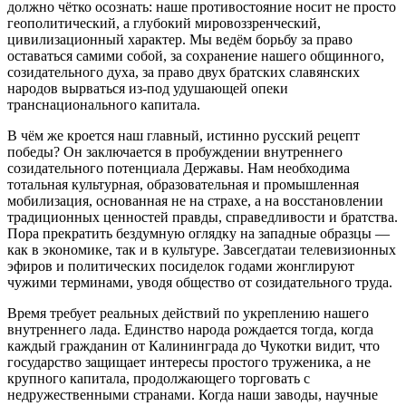
должно чётко осознать: наше противостояние носит не просто
геополитический, а глубокий мировоззренческий,
цивилизационный характер. Мы ведём борьбу за право
оставаться самими собой, за сохранение нашего общинного,
созидательного духа, за право двух братских славянских
народов вырваться из-под удушающей опеки
транснационального капитала.
В чём же кроется наш главный, истинно русский рецепт
победы? Он заключается в пробуждении внутреннего
созидательного потенциала Державы. Нам необходима
тотальная культурная, образовательная и промышленная
мобилизация, основанная не на страхе, а на восстановлении
традиционных ценностей правды, справедливости и братства.
Пора прекратить бездумную оглядку на западные образцы —
как в экономике, так и в культуре. Завсегдатаи телевизионных
эфиров и политических посиделок годами жонглируют
чужими терминами, уводя общество от созидательного труда.
Время требует реальных действий по укреплению нашего
внутреннего лада. Единство народа рождается тогда, когда
каждый гражданин от Калининграда до Чукотки видит, что
государство защищает интересы простого труженика, а не
крупного капитала, продолжающего торговать с
недружественными странами. Когда наши заводы, научные