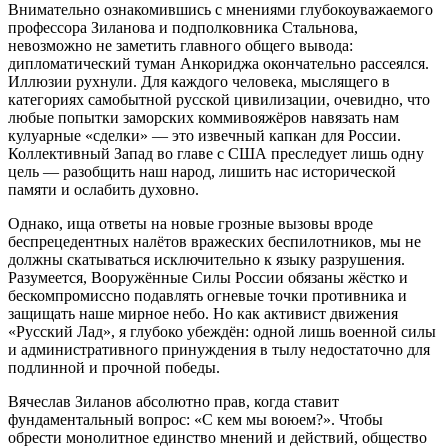
Внимательно ознакомившись с мнениями глубокоуважаемого
профессора Зиланова и подполковника Стальнова,
невозможно не заметить главного общего вывода:
дипломатический туман Анкориджа окончательно рассеялся.
Иллюзии рухнули. Для каждого человека, мыслящего в
категориях самобытной русской цивилизации, очевидно, что
любые попытки заморских коммивояжёров навязать нам
кулуарные «сделки» — это извечный капкан для России.
Коллективный Запад во главе с США преследует лишь одну
цель — разобщить наш народ, лишить нас исторической
памяти и ослабить духовно.
Однако, ища ответы на новые грозные вызовы вроде
беспрецедентных налётов вражеских беспилотников, мы не
должны скатываться исключительно к языку разрушения.
Разумеется, Вооружённые Силы России обязаны жёстко и
бескомпромиссно подавлять огневые точки противника и
защищать наше мирное небо. Но как активист движения
«Русский Лад», я глубоко убеждён: одной лишь военной силы
и административного принуждения в тылу недостаточно для
подлинной и прочной победы.
Вячеслав Зиланов абсолютно прав, когда ставит
фундаментальный вопрос: «С кем мы воюем?». Чтобы
обрести монолитное единство мнений и действий, общество