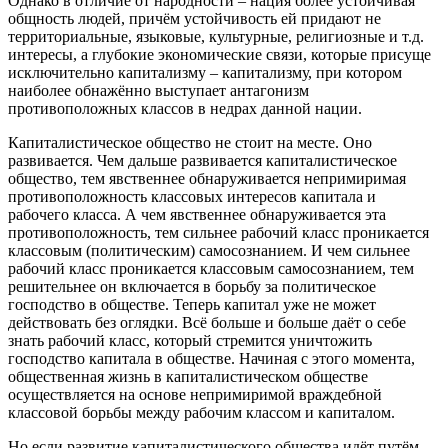
Однако в отличие от народности – нация более устойчивая
общность людей, причём устойчивость ей придают не
территориальные, языковые, культурные, религиозные и т.д.
интересы, а глубокие экономические связи, которые присуще
исключительно капитализму – капитализму, при котором
наиболее обнажённо выступает антагонизм
противоположных классов в недрах данной нации.
Капиталистическое общество не стоит на месте. Оно
развивается. Чем дальше развивается капиталистическое
общество, тем явственнее обнаруживается непримиримая
противоположность классовых интересов капитала и
рабочего класса. А чем явственнее обнаруживается эта
противоположность, тем сильнее рабочий класс проникается
классовым (политическим) самосознанием. И чем сильнее
рабочий класс проникается классовым самосознанием, тем
решительнее он включается в борьбу за политическое
господство в обществе. Теперь капитал уже не может
действовать без оглядки. Всё больше и больше даёт о себе
знать рабочий класс, который стремится уничтожить
господство капитала в обществе. Начиная с этого момента,
общественная жизнь в капиталистическом обществе
осуществляется на основе непримиримой враждебной
классовой борьбы между рабочим классом и капиталом.
Но если развитие капиталистического общества идёт путём