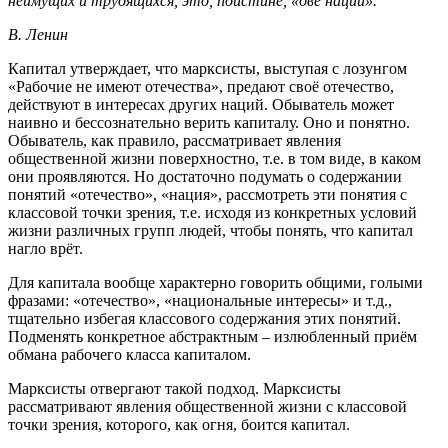
неимущих и трудящихся, это, поистине, «две нации».
В. Ленин
Капитал утверждает, что марксисты, выступая с лозунгом
«Рабочие не имеют отечества», предают своё отечество,
действуют в интересах других наций. Обыватель может
наивно и бессознательно верить капиталу. Оно и понятно.
Обыватель, как правило, рассматривает явления
общественной жизни поверхностно, т.е. в том виде, в каком
они проявляются. Но достаточно подумать о содержании
понятий «отечество», «нация», рассмотреть эти понятия с
классовой точки зрения, т.е. исходя из конкретных условий
жизни различных групп людей, чтобы понять, что капитал
нагло врёт.
Для капитала вообще характерно говорить общими, голыми
фразами: «отечество», «национальные интересы» и т.д.,
тщательно избегая классового содержания этих понятий.
Подменять конкретное абстрактным – излюбленный приём
обмана рабочего класса капиталом.
Марксисты отвергают такой подход. Марксисты
рассматривают явления общественной жизни с классовой
точки зрения, которого, как огня, боится капитал.