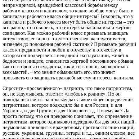
непримиримой, враждебной классовой борьбы между
рабочим классом и капиталом, то какие вообще могут быть у
капитала и рабочего класса общие интересы? Говорить, что у
капитала и рабочего класса могут быть общие интересы – это
всё равно, что говорить, что интересы насильника и жертвы
совпадают. Как можно рабочий класс призывать защищать
«отечество», если он в этом «отечестве» эксплуатируется,
низведён до положения рабочей скотины? Призывать рабочий
класс к преданности и любви к отечеству, к отечеству, в
котором он подвергается нещадной эксплуатации, живёт в
бедности и нищете, становится жертвой постоянного обмана
как со стороны государства, так и со стороны мошенников
всех мастей, – это значит обманывать его, это значит
призывать его защищать враждебные ему интересы капитала.
Спросите «просвещённого» патриота, что такое патриотизм, –
он, не задумываясь, ответит: «любовь к родине». Но он
никогда не ответит на просьбу дать такое общее определение
патриотизма, которое подходило бы и для России, и для
Украины, и для Грузии, и для Польши и т.д. Почему же? Да
просто потому, что он прекрасно понимает, что определение
патриотизм, которое одинаково подходило бы для всех наций,
неумолимо приводит к враждебному противостоянию наций;
русские, украинцы, грузины, татары и т.д., одним словом, все
нации выпячивают свой патриотизм и – начинается война