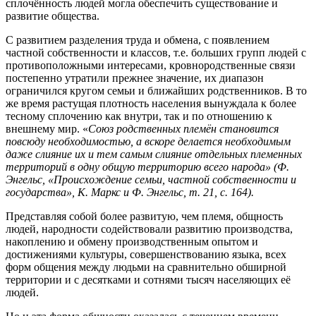
сплочённость людей могла обеспечить существование и
развитие общества.
С развитием разделения труда и обмена, с появлением
частной собственности и классов, т.е. больших групп людей с
противоположными интересами, кровнородственные связи
постепенно утратили прежнее значение, их диапазон
ограничился кругом семьи и ближайших родственников. В то
же время растущая плотность населения вынуждала к более
тесному сплочению как внутри, так и по отношению к
внешнему мир. «
Союз родственных племён становится
повсюду необходимостью, а вскоре делается необходимым
даже слияние их и тем самым слияние отдельных племенных
территорий в одну общую территорию всего народа» (Ф.
Энгельс, «Происхождение семьи, частной собственности и
государства», К. Маркс и Ф. Энгельс, т. 21, с. 164).
Представляя собой более развитую, чем племя, общность
людей, народности содействовали развитию производства,
накоплению и обмену производственным опытом и
достижениями культуры, совершенствованию языка, всех
форм общения между людьми на сравнительно обширной
территории и с десятками и сотнями тысяч населяющих её
людей.