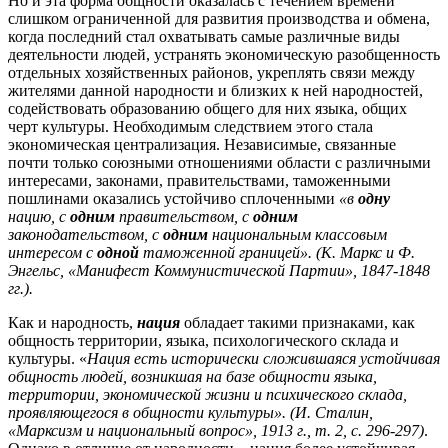
Но и эта форма общности оказалась с течением времени
слишком ограниченной для развития производства и обмена,
когда последний стал охватывать самые различные виды
деятельности людей, устранять экономическую разобщенность
отдельных хозяйственных районов, укреплять связи между
жителями данной народности и близких к ней народностей,
содействовать образованию общего для них языка, общих
черт культуры. Необходимым следствием этого стала
экономическая централизация. Независимые, связанные
почти только союзными отношениями области с различными
интересами, законами, правительствами, таможенными
пошлинами оказались устойчиво сплоченными
«в
одну
нацию, с
одним
правительством, с
одним
законодательством, с
одним
национальным классовым
интересом с
одной
таможенной границей». (К. Маркс и Ф.
Энгельс, «Манифест Коммунистической Партии», 1847-1848
гг.).
Как и народность,
нация
обладает такими признаками, как
общность территории, языка, психологического склада и
культуры. «
Нация есть исторически сложившаяся устойчивая
общность людей, возникшая на базе общности языка,
территории, экономической жизни и психического склада,
проявляющегося в общности культуры». (И. Сталин,
«Марксизм и национальный вопрос», 1913 г., т. 2, с. 296-297)
.