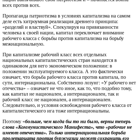
всех против всех.
Пропаганда патриотизма в условиях капитализма на самом
деле есть хитроумная реализация древнего принципа:
«разделяй и властвуй». Спекулируя на привязанности
человека к своей нации, капитал переключает внимание
рабочего класса с борьбы против капитализма на борьбу
межнациональную.
При капитализме рабочий класс всех отдельных
национальных капиталистических стран находится в
одинаковом для него экономическом положении: в
положении эксплуатируемого класса. А это фактически
означает, что борьба рабочего класса против капитала, по
сути, интернациональна. Собственно лозунг: «У рабочего нет
отечества» – означает не что иное, как то, что подобно тому,
как капитал не национален, а интернационален, так и
рабочий класс не национален, а интернационален.
Следовательно, и условия освобождения рабочего класса от
капиталистического ига тоже интернациональны.
Поэтому «
больше, чем когда бы то ни было, верны теперь
слова «Коммунистического Манифеста», что «рабочие не
имеют отечества». Только интернациональная борьба
пролетариата против буржуазии может сохранить его