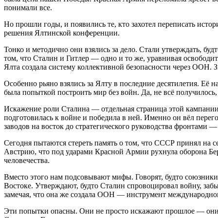
понимали все.
Но прошли годы, и появились те, кто захотел переписать исто
решения Ялтинской конференции.
Тонко и методично они взялись за дело. Стали утверждать, бу
том, что Сталин и Гитлер — одно и то же, уравнивая освободи
Ялта создала систему коллективной безопасности через ООН. 
Особенно рьяно взялись за Ялту в последние десятилетия. Её
была попыткой построить мир без войн. Да, не всё получилось, 
Искажение роли Сталина — отдельная страница этой кампании.
подготовилась к войне и победила в ней. Именно он вёл пере
заводов на восток до стратегического руководства фронтами 
Сегодня пытаются стереть память о том, что СССР принял на 
Австрию, что под ударами Красной Армии рухнула оборона Бер
человечества.
Вместо этого нам подсовывают мифы. Говорят, будто союзники 
Востоке. Утверждают, будто Сталин спровоцировал войну, забы
замечая, что она же создала ООН — инструмент международног
Эти попытки опасны. Они не просто искажают прошлое — они 