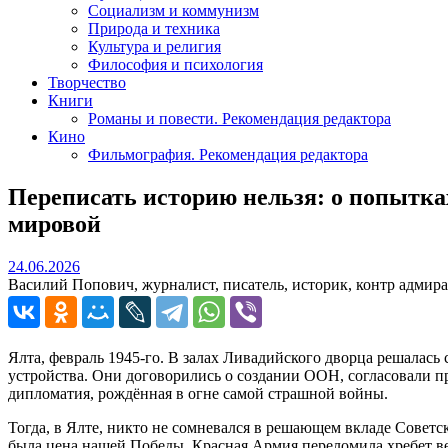
Социализм и коммунизм
Природа и техника
Культура и религия
Философия и психология
Творчество
Книги
Романы и повести. Рекомендация редактора
Кино
Фильмография. Рекомендация редактора
Переписать историю нельзя: о попытка
мировой
24.06.2026
24.06.2026
Василий Попович, журналист, писатель, историк, контр адмир
Ялта, февраль 1945‑го. В залах Ливадийского дворца решалась
устройства. Они договорились о создании ООН, согласовали п
дипломатия, рождённая в огне самой страшной войны.
Тогда, в Ялте, никто не сомневался в решающем вкладе Сове
была цена нашей Победы. Красная Армия переломила хребет в