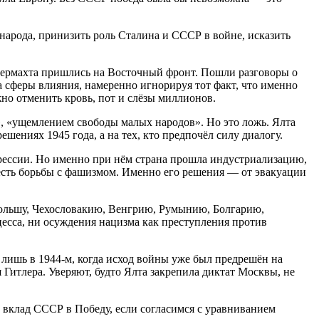
 народа, принизить роль Сталина и СССР в войне, исказить
ь вермахта пришлись на Восточный фронт. Пошли разговоры о
а сферы влияния, намеренно игнорируя тот факт, что именно
но отменить кровь, пот и слёзы миллионов.
», «ущемлением свободы малых народов». Но это ложь. Ялта
ешениях 1945 года, а на тех, кто предпочёл силу диалогу.
прессии. Но именно при нём страна прошла индустриализацию,
жесть борьбы с фашизмом. Именно его решения — от эвакуации
 Польшу, Чехословакию, Венгрию, Румынию, Болгарию,
есса, ни осуждения нацизма как преступления против
 лишь в 1944‑м, когда исход войны уже был предрешён на
Гитлера. Уверяют, будто Ялта закрепила диктат Москвы, не
вклад СССР в Победу, если согласимся с уравниванием