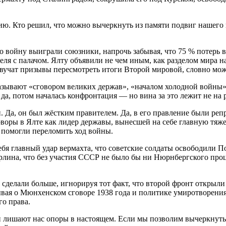
рию. Кто решил, что можно вычеркнуть из памяти подвиг нашего
дто войну выиграли союзники, напрочь забывая, что 75 % потер
теля с палачом. Ялту объявили не чем иным, как разделом мира н
Звучат призывы пересмотреть итоги Второй мировой, словно мож
 называют «сговором великих держав», «началом холодной войны
да, потом началась конфронтация — но вина за это лежит не на р
 Да, он был жёстким правителем. Да, в его правление были ре
говоры в Ялте как лидер державы, вынесшей на себе главную тя
— помогли переломить ход войны.
себя главный удар вермахта, что советские солдаты освободили
лина, что без участия СССР не было бы ни Нюрнбергского проц
сделали больше, игнорируя тот факт, что второй фронт открыли
вая о Мюнхенском сговоре 1938 года и политике умиротворения 
о права.
лишают нас опоры в настоящем. Если мы позволим вычеркнуть 