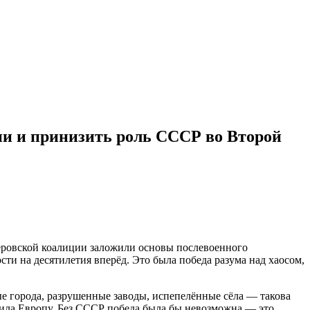
ии и принизить роль СССР во Второй
тлеровской коалиции заложили основы послевоенного
и на десятилетия вперёд. Это была победа разума над хаосом,
е города, разрушенные заводы, испепелённые сёла — такова
дила Европу. Без СССР победа была бы невозможна — это