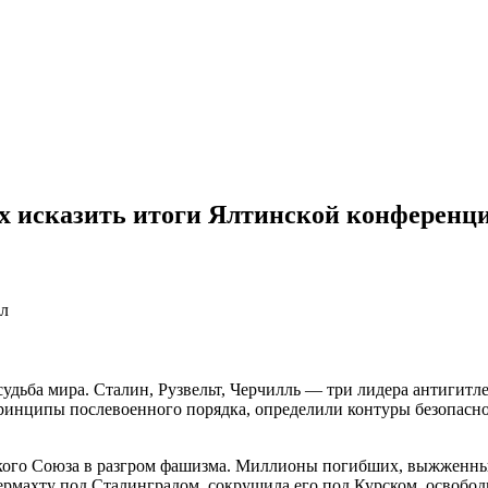
х исказить итоги Ялтинской конференц
ал
 судьба мира. Сталин, Рузвельт, Черчилль — три лидера антиги
ринципы послевоенного порядка, определили контуры безопасност
тского Союза в разгром фашизма. Миллионы погибших, выжженны
ермахту под Сталинградом, сокрушила его под Курском, освобо