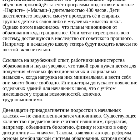
обучения произойдёт за счёт программы подготовки к школе
«Наристе» («Малыш») длительностью 480 часов. Дети
шестилетнего возраста смогут проходить её в старших
группах детских садов либо в «нулевых» классах школ.
Однако потом выяснилось, что планы чиновников от
образования куда грандиознее. Они хотят перестроить всю
систему, доставшуюся в наследство от советского прошлого.
Например, в начальную школу теперь будут входить классы по
шестой включительно.
Ссылаясь на зарубежный опыт, работники министерства
образования и науки уверяют, что такой срок нужен детям для
получения «базовых функциональных и социальных
навыков», когда нагрузка на них минимальная, а вести себя
они могут более свободно. Инициаторы допускают появление
отдельных зданий для начальных школ, что с учётом
имеющихся у страны возможностей, конечно,
трудновыполнимо.
Двенадцати-тринадцатилетние подростки в начальных
классах — не единственная затея чиновников. Существующее
количество предметов они считают излишним, предлагая,
например, объединить биологию, физику и химию в одну
дисциплину — «науку». Таковы, заявляют авторы реформы,
основы кембриджской системы образования, которая якобы