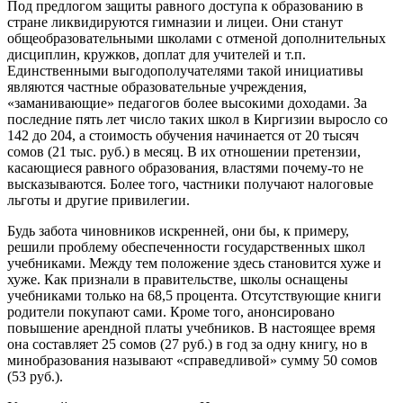
Под предлогом защиты равного доступа к образованию в
стране ликвидируются гимназии и лицеи. Они станут
общеобразовательными школами с отменой дополнительных
дисциплин, кружков, доплат для учителей и т.п.
Единственными выгодополучателями такой инициативы
являются частные образовательные учреждения,
«заманивающие» педагогов более высокими доходами. За
последние пять лет число таких школ в Киргизии выросло со
142 до 204, а стоимость обучения начинается от 20 тысяч
сомов (21 тыс. руб.) в месяц. В их отношении претензии,
касающиеся равного образования, властями почему-то не
высказываются. Более того, частники получают налоговые
льготы и другие привилегии.
Будь забота чиновников искренней, они бы, к примеру,
решили проблему обеспеченности государственных школ
учебниками. Между тем положение здесь становится хуже и
хуже. Как признали в правительстве, школы оснащены
учебниками только на 68,5 процента. Отсутствующие книги
родители покупают сами. Кроме того, анонсировано
повышение арендной платы учебников. В настоящее время
она составляет 25 сомов (27 руб.) в год за одну книгу, но в
минобразования называют «справедливой» сумму 50 сомов
(53 руб.).