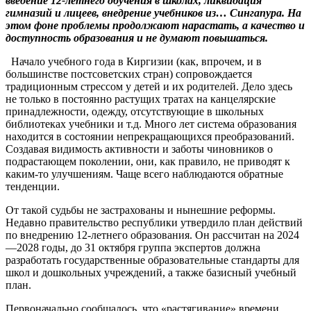
введение 12-летнего обучения в школах, ликвидация
гимназий и лицеев, внедрение учебников из… Сингапура. На
этом фоне проблемы продолжают нарастать, а качество и
доступность образования и не думают повышаться.
Начало учебного года в Киргизии (как, впрочем, и в
большинстве постсоветских стран) сопровождается
традиционным стрессом у детей и их родителей. Дело здесь
не только в постоянно растущих тратах на канцелярские
принадлежности, одежду, отсутствующие в школьных
библиотеках учебники и т.д. Много лет система образования
находится в состоянии непрекращающихся преобразований.
Создавая видимость активности и заботы чиновников о
подрастающем поколении, они, как правило, не приводят к
каким-то улучшениям. Чаще всего наблюдаются обратные
тенденции.
От такой судьбы не застрахованы и нынешние реформы.
Недавно правительство республики утвердило план действий
по внедрению 12-летнего образования. Он рассчитан на 2024
—2028 годы, до 31 октября группа экспертов должна
разработать государственные образовательные стандарты для
школ и дошкольных учреждений, а также базисный учебный
план.
Первоначально сообщалось, что «растягивание» времени