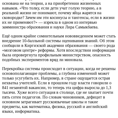
основана не на теории, а на приобретении жизненных
навыков. «Что толку, если дети учат голую теорию, а в
реальной жизни не понимают, почему яйца жарятся на
сковородке? Зачем им эти косинусы и тангенсы, если в жизни
их не применяют?» — изрекла в одном из интервью
замминистра образования и науки Лира Самыкбаева.
Ещё одним крайне сомнительным нововведением может стать
внедрение 10-балльной системы оценивания знаний. Об этом
сообщили в Киргизской академии образования — своего рода
«мозговом центре» реформы. Хотя впоследствии информация
была опровергнута профильным министерством, опасность
подобных экспериментов вряд ли миновала.
Перекройка системы происходит в ситуации, когда не решены
основополагающие проблемы, а глубина изменений может
только усугубить их. Например, в стране ощущается острая
нехватка учителей. Если в прошлом году власти говорили о
841 незанятой вакансии, то теперь эта цифра выросла до 1,3
тысячи. Хуже всего ситуация в столице, где не хватает почти
пять сотен педагогов. По словам чиновников, дефицит в
основном затрагивает русскоязычные школы и такие
предметы, как математика, физика, русский и английский
языки, информатика.