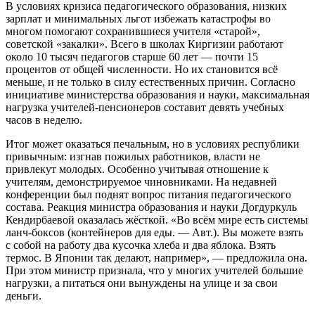
В условиях кризиса педагогического образования, низких
зарплат и минимальных льгот избежать катастрофы во
многом помогают сохранившиеся учителя «старой»,
советской «закалки». Всего в школах Киргизии работают
около 10 тысяч педагогов старше 60 лет — почти 15
процентов от общей численности. Но их становится всё
меньше, и не только в силу естественных причин. Согласно
инициативе министерства образования и науки, максимальная
нагрузка учителей-пенсионеров составит девять учебных
часов в неделю.
Итог может оказаться печальным, но в условиях республики
привычным: изгнав пожилых работников, власти не
привлекут молодых. Особенно учитывая отношение к
учителям, демонстрируемое чиновниками. На недавней
конференции был поднят вопрос питания педагогического
состава. Реакция министра образования и науки Догдуркуль
Кендирбаевой оказалась жёсткой. «Во всём мире есть системы
ланч-боксов (контейнеров для еды. — Авт.). Вы можете взять
с собой на работу два кусочка хлеба и два яблока. Взять
термос. В Японии так делают, например», — предложила она.
При этом министр признала, что у многих учителей большие
нагрузки, а питаться они вынуждены на улице и за свои
деньги.