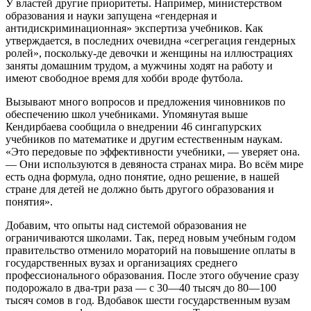
У властей другие приоритеты. Например, министерством
образования и науки запущена «гендерная и
антидискриминационная» экспертиза учебников. Как
утверждается, в последних очевидна «сегрегация гендерных
ролей», поскольку-де девочки и женщины на иллюстрациях
заняты домашним трудом, а мужчины ходят на работу и
имеют свободное время для хобби вроде футбола.
Вызывают много вопросов и предложения чиновников по
обеспечению школ учебниками. Упомянутая выше
Кендирбаева сообщила о внедрении 46 сингапурских
учебников по математике и другим естественным наукам.
«Это передовые по эффективности учебники, — уверяет она.
— Они используются в девяноста странах мира. Во всём мире
есть одна формула, одно понятие, одно решение, в нашей
стране для детей не должно быть другого образования и
понятия».
Добавим, что опыты над системой образования не
ограничиваются школами. Так, перед новым учебным годом
правительство отменило мораторий на повышение оплаты в
государственных вузах и организациях среднего
профессионального образования. После этого обучение сразу
подорожало в два-три раза — с 30—40 тысяч до 80—100
тысяч сомов в год. Вдобавок шести государственным вузам