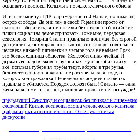
харизму-то почистят, партийный билет на стол — и поедешь
осваивать просторы Колымы в порядке культурного обмена!
И не надо мне тут ГДР в пример ставить! Нашли, понимаешь,
остров свободы. Да они там в своей Германии просто от
сытости взбесились, вот и полезли без трусов на балтийские
пляжи социализм демонстрировать. Тоже мне, передовая
сексология! Товарищ Сталин правильно понимал: без строгой
дисциплины, без морального, так сказать, облика советского
человека никакой пятилетки в четыре года не выйдет. Брак —
это боевая единица общества. Железобетонная ячейка! И
держать её надо в ежовых рукавицах. Чуть ослабил гайку — и
всё, поплыла губерния, трубы текут, аборты в три ручья,
безответственность и казанские расстрелы на выходе, о
которых вон гражданка Шелейкова в соседней статье так
правильно убивается. Порядок должен быть! Сказано — одна
жена на всю жизнь, значит, выполняй приказ и не рассуждай!
Навигация
Предыдущий
предыдущий
Секс‑труд и социализм: без прикрас и лицемерия
Следующее
пост:
следующий
Кризис воспроизводства человеческого капитала:
по
сообщение:
цифры и факты против иллюзий. Ответ участникам
записям
дискуссии
Сайт Коммунистической партии Российской
Федерации (КПРФ)