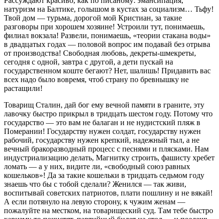
Рассуждают красиво, как по писаному: эмансипация,
натуризм на Балтике, голышом в кустах за социализм… Тьфу!
Твой дом — турьма, дорогой мой Кристиан, за такие
разговоры при хорошем хозяине! Устроили тут, понимаешь,
филиал вокзала! Развели, понимаешь, «теории стакана воды»
в двадцатых годах — половой вопрос им подавай без отрыва
от производства! Свободная любовь, декреты-шмекреты,
сегодня с одной, завтра с другой, а дети пускай на
государственном коште бегают? Нет, шалишь! Придавить вас
всех надо было вовремя, чтоб страну по бревнышку не
растащили!
Товарищ Сталин, дай бог ему вечной памяти в граните, эту
лавочку быстро прикрыл в тридцать шестом году. Потому что
государство — это вам не балаган и не нудистский пляж в
Померании! Государству нужен солдат, государству нужен
рабочий, государству нужен крепкий, надежный тыл, а не
вечный бракоразводный процесс с песнями и плясками. Нам
индустриализацию делать, Магнитку строить, фашисту хребет
ломать — а у них, видите ли, «свободный союз равных
кошельков»! Да за такие кошельки в тридцать седьмом году
знаешь что бы с тобой сделали? Женился — так живи,
воспитывай советских патриотов, плати пошлину и не вякай!
А если потянуло на левую сторону, к чужим женам —
пожалуйте на местком, на товарищеский суд. Там тебе быстро