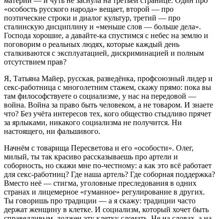
материи — и чуть не заснула на третьей странице. Один про
«особость русского народа» вещает, второй — про
поэтические строки и диалог культур, третий — про
сталинскую дисциплину и «меньше слов — больше дела».
Господа хорошие, а давайте‑ка спустимся с небес на землю и
поговорим о реальных людях, которые каждый день
сталкиваются с эксплуатацией, дискриминацией и полным
отсутствием прав?
Я, Татьяна Майер, русская, разведёнка, профсоюзный лидер и
секс‑работница с многолетним стажем, скажу прямо: пока вы
там философствуете о социализме, у нас на передовой —
война. Война за право быть человеком, а не товаром. И знаете
что? Без учёта интересов тех, кого общество стыдливо прячет
за ярлыками, никакого социализма не получится. Ни
настоящего, ни фальшивого.
Начнём с товарища Пересветова и его «особости». Олег,
милый, ты так красиво рассказываешь про артели и
соборность, но скажи мне по‑честному: а как это всё работает
для секс‑работниц? Где наша артель? Где соборная поддержка?
Вместо неё — стигма, уголовные преследования в одних
странах и лицемерное «гуманное» регулирование в других.
Ты говоришь про традиции — а я скажу: традиции часто
держат женщину в клетке. И социализм, который хочет быть
справедливым, должен эту клетку сломать. Не на словах, а на