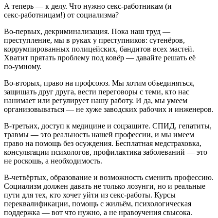
А теперь — к делу. Что нужно секс‑работникам (и
секс‑работницам!) от социализма?
Во‑первых, декриминализация. Пока наш труд —
преступление, мы в руках у преступников: сутенёров,
коррумпированных полицейских, бандитов всех мастей.
Хватит прятать проблему под ковёр — давайте решать её
по‑умному.
Во‑вторых, право на профсоюз. Мы хотим объединяться,
защищать друг друга, вести переговоры с теми, кто нас
нанимает или регулирует нашу работу. И да, мы умеем
организовываться — не хуже заводских рабочих и инженеров.
В‑третьих, доступ к медицине и соцзащите. СПИД, гепатиты,
травмы — это реальность нашей профессии, и мы имеем
право на помощь без осуждения. Бесплатная медстраховка,
консультации психологов, профилактика заболеваний — это
не роскошь, а необходимость.
В‑четвёртых, образование и возможность сменить профессию.
Социализм должен давать не только лозунги, но и реальные
пути для тех, кто хочет уйти из секс‑работы. Курсы
переквалификации, помощь с жильём, психологическая
поддержка — вот что нужно, а не нравоучения свысока.