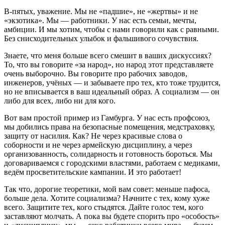
В‑пятых, уважение. Мы не «падшие», не «жертвы» и не
«экзотика». Мы — работники. У нас есть семьи, мечты,
амбиции. И мы хотим, чтобы с нами говорили как с равными.
Без снисходительных улыбок и фальшивого сочувствия.
Знаете, что меня больше всего смешит в ваших дискуссиях?
То, что вы говорите «за народ», но народ этот представляете
очень выборочно. Вы говорите про рабочих заводов,
инженеров, учёных — и забываете про тех, кто тоже трудится,
но не вписывается в ваш идеальный образ. А социализм — он
либо для всех, либо ни для кого.
Вот вам простой пример из Гамбурга. У нас есть профсоюз,
мы добились права на безопасные помещения, медстраховку,
защиту от насилия. Как? Не через красивые слова о
соборности и не через армейскую дисциплину, а через
организованность, солидарность и готовность бороться. Мы
договариваемся с городскими властями, работаем с медиками,
ведём просветительские кампании. И это работает!
Так что, дорогие теоретики, мой вам совет: меньше пафоса,
больше дела. Хотите социализма? Начните с тех, кому хуже
всего. Защитите тех, кого стыдятся. Дайте голос тем, кого
заставляют молчать. А пока вы будете спорить про «особость»