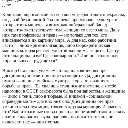
деле.
Кристиан, дорогой мой эстет, твои четверостишия прекрасны,
но давай без иллюзий. Ты пишешь про «диалог культур» и
«открытость миру», а я вижу, как либеральный Запад
«открыто» эксплуатирует тела женщин со всего мира. Да, у
них там профсоюзы и права — но только для тех, кто
вписывается в их картину мира. А для нас, секс‑работниц,
часто — либо криминализация, либо бюрократическая
машина, которая решает, «достойны» ли мы защиты. Где тут
интернационализм? Где солидарность? Или она только для
«правильных» трудящихся?
Виктор Стальнов, уважаемый подполковник, вы про
дисциплину и ответственность говорите. Да, дисциплина
нужна — но не армейская муштра, а организованность в
борьбе за права. Ты хвалишь сталинские времена, а я тебе
напомню: в СССР секс‑работа была под запретом, а женщины
— либо в тени, либо в тюрьме. И никакой «социальной
справедливости» для них не было. Дисциплина без прав —
это опять эксплуатация, только в другом мундире. И знаешь
что? Ваши красивые слова про «плановое хозяйство» и «связь
власти с народом» звучат здорово, но пока эти планы не
включают нас — они пустые.