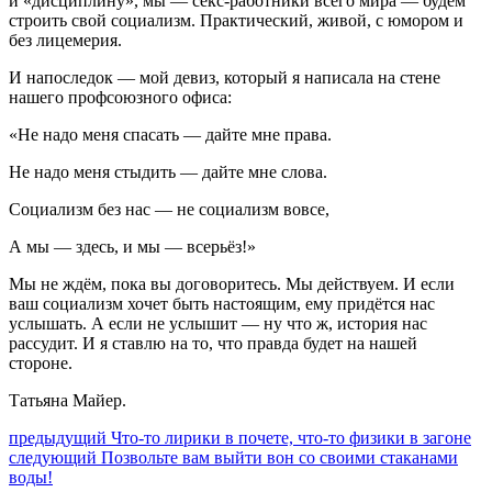
и «дисциплину», мы — секс‑работники всего мира — будем
строить свой социализм. Практический, живой, с юмором и
без лицемерия.
И напоследок — мой девиз, который я написала на стене
нашего профсоюзного офиса:
«Не надо меня спасать — дайте мне права.
Не надо меня стыдить — дайте мне слова.
Социализм без нас — не социализм вовсе,
А мы — здесь, и мы — всерьёз!»
Мы не ждём, пока вы договоритесь. Мы действуем. И если
ваш социализм хочет быть настоящим, ему придётся нас
услышать. А если не услышит — ну что ж, история нас
рассудит. И я ставлю на то, что правда будет на нашей
стороне.
Татьяна Майер.
Навигация
Предыдущий
предыдущий
Что-то лирики в почете, что-то физики в загоне
Следующее
пост:
следующий
Позвольте вам выйти вон со своими стаканами
по
сообщение:
воды!