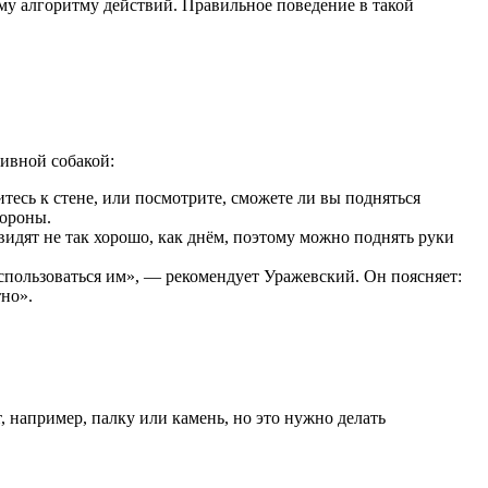
му алгоритму действий. Правильное поведение в такой
ивной собакой:
итесь к стене, или посмотрите, сможете ли вы подняться
бороны.
видят не так хорошо, как днём, поэтому можно поднять руки
оспользоваться им», — рекомендует Уражевский. Он поясняет:
тно».
 например, палку или камень, но это нужно делать