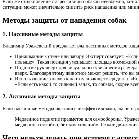
Если же столкновение с агрессивной собакой неизбежно, кино
ситуации может значительно снизить риск нападения или мини
Методы защиты от нападения собак
1. Пассивные методы защиты
Владимир Уражевский предлагает ряд пассивных методов защит
Прижимание к стене или забору. Эксперт советует: «Если 
повыше». Такая позиция уменьшает площадь возможной а
Поднятие рук вверх для визуального увеличения размера.
вверх. Благодаря этому животное может решить, что вы зн
Использование запахов как отпугивающего средства. «Есл
«Если есть какой-то сильный запах, то собаки, скорее все
2. Активные методы защиты
Если пассивные методы оказались неэффективными, эксперт ре
Медленное поднятие предметов для самообороны. Уражевс
медленно, спокойно, без замахиваний». Резкие движения 
Чего нельзя делать при встрече с агрес