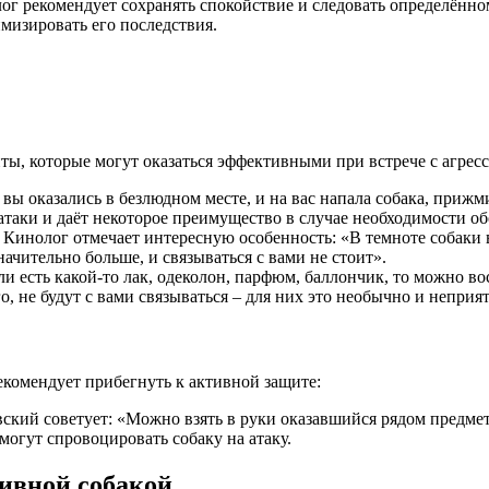
лог рекомендует сохранять спокойствие и следовать определённо
мизировать его последствия.
ы, которые могут оказаться эффективными при встрече с агресс
вы оказались в безлюдном месте, и на вас напала собака, прижм
таки и даёт некоторое преимущество в случае необходимости о
 Кинолог отмечает интересную особенность: «В темноте собаки 
ачительно больше, и связываться с вами не стоит».
и есть какой-то лак, одеколон, парфюм, баллончик, то можно в
го, не будут с вами связываться – для них это необычно и неприя
комендует прибегнуть к активной защите:
кий советует: «Можно взять в руки оказавшийся рядом предмет,
могут спровоцировать собаку на атаку.
сивной собакой