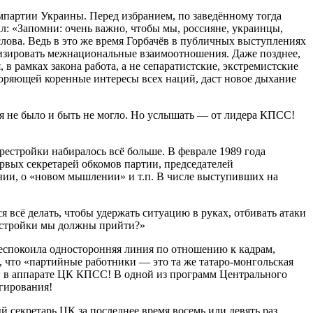
мпартии Украины. Перед избранием, по заведённому тогда
ал: «Запомни: очень важно, чтобы мы, россияне, украинцы,
слова. Ведь в это же время Горбачёв в публичных выступлениях
низировать межнациональные взаимоотношения. Даже позднее,
 в рамках закона работа, а не сепаратистские, экстремистские
творяющей коренные интересы всех наций, даст новое дыхание
ня не было и быть не могло. Но услышать — от лидера КПСС!
естройки набиралось всё больше. В феврале 1989 года
рвых секретарей обкомов партии, председателей
ении, о «новом мышлении» и т.п. В числе выступивших на
 всё делать, чтобы удержать ситуацию в руках, отбивать атаки
рестройки мы должны прийти?»
беспокоила односторонняя линия по отношению к кадрам,
, что «партийные работники — это та же татаро-монгольская
ший в аппарате ЦК КПСС! В одной из программ Центрального
агирования!
й секретарь ЦК за последнее время восемь или девять раз