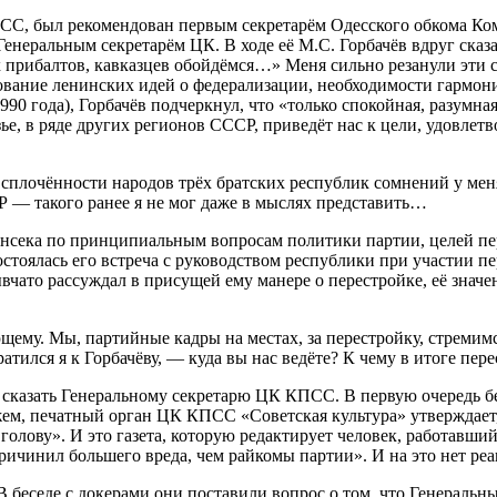
КПСС, был рекомендован первым секретарём Одесского обкома Ко
Генеральным секретарём ЦК. В ходе её М.С. Горбачёв вдруг сказ
их прибалтов, кавказцев обойдёмся…» Меня сильно резанули эти 
нование ленинских идей о федерализации, необходимости гармо
90 года), Горбачёв подчеркнул, что «только спокойная, разумная,
зье, в ряде других регионов СССР, приведёт нас к цели, удовле
 сплочённости народов трёх братских республик сомнений у ме
 — такого ранее я не мог даже в мыслях представить…
нсека по принципиальным вопросам политики партии, целей пер
тоялась его встреча с руководством республики при участии пе
вчато рассуждал в присущей ему манере о перестройке, её знач
му. Мы, партийные кадры на местах, за перестройку, стремимся
тился я к Горбачёву, — куда вы нас ведёте? К чему в итоге пе
ым сказать Генеральному секретарю ЦК КПСС. В первую очередь 
ажем, печатный орган ЦК КПСС «Советская культура» утверждает
 голову». И это газета, которую редактирует человек, работав
ричинил большего вреда, чем райкомы партии». И на это нет ре
 беседе с докерами они поставили вопрос о том, что Генеральны