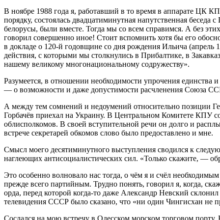
В ноябре 1988 года я, работавший в то время в аппарате ЦК 
порядку, состоялась двадцатиминутная напутственная беседа с 
белорусы, были вместе. Тогда мы со всем справимся. А без эт
говорил совершенно иное! Стоит вспомнить хотя бы его обос
в докладе о 120-й годовщине со дня рождения Ильича (апрель 19
действия, с которыми мы столкнулись в Прибалтике, в Закавка
нашему великому многонациональному содружеству».
Разумеется, в отношении необходимости упрочения единства и
— о возможности и даже допустимости расчленения Союза ССР
А между тем сомнений и недоумений относительно позиции Ге
Горбачёв приехал на Украину. В Центральном Комитете КПУ сос
облисполкомов. В своей вступительной речи он долго и расплы
встрече секретарей обкомов слово было предоставлено и мне.
Смысл моего десятиминутного выступления сводился к следующе
наглеющих антисоциалистических сил. «Только скажите, — обра
Это особенно волновало нас тогда, о чём я и счёл необходим
прежде всего партийным. Трудно понять, говорил я, когда, ск
орда, перед которой когда-то даже Александр Невский склонил
телевидения СССР было сказано, что «ни один Чингисхан не п
Сослался на мою встречу в Одесском морском торговом порту. В