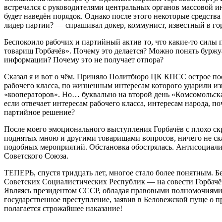
встречался с руководителями центральных органов массовой ин
будет наведён порядок. Однако после этого некоторые средст
лидер партии? — спрашивал докер, коммунист, известный в гор
Беспокоило рабочих и партийный актив то, что какие-то силы п
товарищ Горбачёв». Почему это делается? Можно понять бурж
информации? Почему это не получает отпора?
Сказал я и вот о чём. Приняло Политбюро ЦК КПСС острое пос
рабочего класса, по жизненным интересам которого ударили из
«кооператоров». Но… буквально на второй день «Комсомольск
если отвечает интересам рабочего класса, интересам народа, п
партийное решение?
После моего эмоционального выступления Горбачёв с плохо скр
поднятых мною и другими товарищами вопросов, ничего не сказ
подобных мероприятий. Обстановка обострялась. Антисоциалис
Советского Союза.
ТЕПЕРЬ, спустя тридцать лет, многое стало более понятным. 
Советских Социалистических Республик — на совести Горбачёва
Являясь президентом СССР, обладая правовыми полномочиями,
государственное преступление, заявив в Беловежской пуще о п
полагается строжайшее наказание!