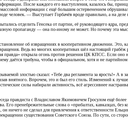
формации. После каждого его выступления, казалось бы, принци
ва массовой информации с ещё большим остервенением обрушивал
оде человек. — Выступает Горбачёв вроде правильно, а на деле 
ытались отделить Генсека от партии, её руководящего ядра, пре
уазную пропаганду — она по-иному не может. Но почему эта мы
тановление об извращениях в кооперативном движении. Это, ка
вращения. Ведь во многих кооперативах шёл настоящий грабёж р
ая правда» открыла огонь против решения ЦК КПСС. Если оно н
очему даётся трибуна, чтобы в официальном, хотя и не партийном
ываемой злостью сказал: «Тебе два регламента за ярость!» А в 
ав внятного. Впрочем, это и был его стиль. Изменений к лучше
тические силы набирали активность, всё агрессивнее настраива
Беседа правдиста с Владиславом Якимовичем Гросулом ещё боле
. Его пренебрежительные слова о «прибалтах, кавказцах, без к
 он ничего не сделал для привлечения к ответственности Ельц
рекращении существования Советского Союза. По сути, со сторо