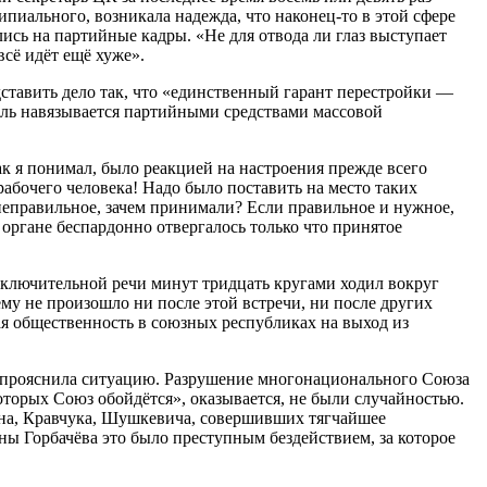
пиального, возникала надежда, что наконец-то в этой сфере
ись на партийные кадры. «Не для отвода ли глаз выступает
всё идёт ещё хуже».
дставить дело так, что «единственный гарант перестройки —
сль навязывается партийными средствами массовой
к я понимал, было реакцией на настроения прежде всего
абочего человека! Надо было поставить на место таких
еправильное, зачем принимали? Если правильное и нужное,
 органе беспардонно отвергалось только что принятое
заключительной речи минут тридцать кругами ходил вокруг
му не произошло ни после этой встречи, ни после других
я общественность в союзных республиках на выход из
е прояснила ситуацию. Разрушение многонационального Союза
оторых Союз обойдётся», оказывается, не были случайностью.
ина, Кравчука, Шушкевича, совершивших тягчайшее
ны Горбачёва это было преступным бездействием, за которое