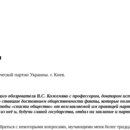
я
ской партии Украины. г. Киев.
кого обозревателя В.С. Кожемяко с профессором, доктором ист
нно ставшие достоянием общественности факты, которые пол
чтобы «спасти общество» от возглавляемой им правящей парт
з неё и, будучи главой государства, отдал на заклание и пар
браться с некоторыми вопросами, мучающими меня более тридца