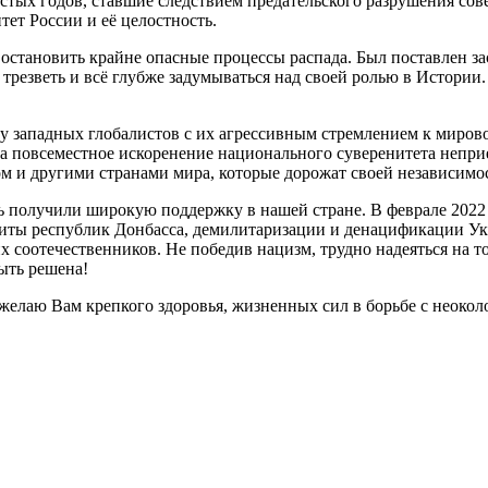
стых годов, ставшие следствием предательского разрушения сов
тет России и её целостность.
остановить крайне опасные процессы распада. Был поставлен за
 трезветь и всё глубже задумываться над своей ролью в Истории
ту западных глобалистов с их агрессивным стремлением к миро
 на повсеместное искоренение национального суверенитета непр
м и другими странами мира, которые дорожат своей независимо
получили широкую поддержку в нашей стране. В феврале 2022 го
щиты республик Донбасса, демилитаризации и денацификации У
оотечественников. Не победив нацизм, трудно надеяться на то,
ыть решена!
лаю Вам крепкого здоровья, жизненных сил в борьбе с неоколо