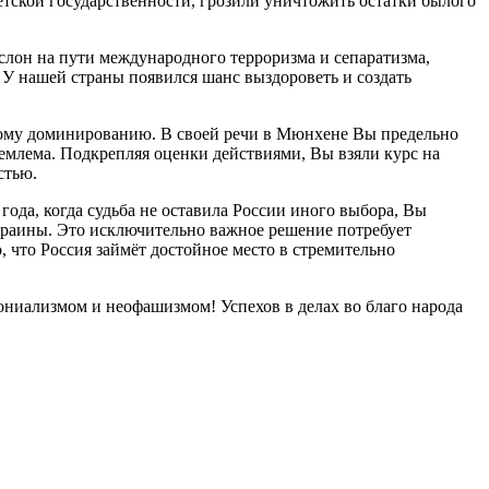
етской государственности, грозили уничтожить остатки былого
слон на пути международного терроризма и сепаратизма,
. У нашей страны появился шанс выздороветь и создать
вому доминированию. В своей речи в Мюнхене Вы предельно
иемлема. Подкрепляя оценки действиями, Вы взяли курс на
стью.
да, когда судьба не оставила России иного выбора, Вы
краины. Это исключительно важное решение потребует
 что Россия займёт достойное место в стремительно
ниализмом и неофашизмом! Успехов в делах во благо народа