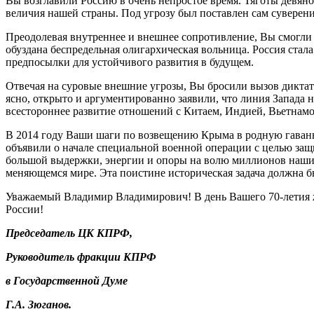
Вы возглавили Россию в очень непростое время. Тяготы девяно
величия нашей страны. Под угрозу был поставлен сам суверени
Преодолевая внутреннее и внешнее сопротивление, Вы смогли 
обуздана беспредельная олигархическая вольница. Россия стала
предпосылки для устойчивого развития в будущем.
Отвечая на суровые внешние угрозы, Вы бросили вызов дикта
ясно, открыто и аргументированно заявили, что линия Запада
всестороннее развитие отношений с Китаем, Индией, Вьетнамо
В 2014 году Ваши шаги по возвещению Крыма в родную гавань 
объявили о начале специальной военной операции с целью за
большой выдержки, энергии и опоры на волю миллионов наших с
меняющемся мире. Эта поистине историческая задача должна б
Уважаемый Владимир Владимирович! В день Вашего 70-летия же
России!
Председатель ЦК КПРФ,
Руководитель фракции КПРФ
в Государственной Думе
Г.А. Зюганов.