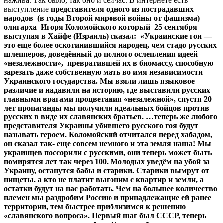
нажива. Так было, так оно и сейчас. В интернете есть
выступление
представителя одного из пострадавших
народов (в годы Второй мировой войны от фашизма)
олигарха Игоря Коломойского который 25 сентября
выступая в Хайфе (Израиль) сказал: «Украинские гои —
это еще более оскотинившийся народец, чем стадо русских
шлепперов, доведённый до полного ослепления идеей
«незалежности», превратившей их в биомассу, способную
зарезать даже собственную мать во имя независимости
Украинского государства. Мы взяли лишь языковое
различие и надавили на историю, где выставили русских
главными врагами процветания «незалежной», спустя 20
лет пропаганды мы получили идеальных бойцов против
русских в виде их славянских братьев. …теперь же любого
представителя Украины убившего русского гоя будут
называть героем. Коломойский отчитался перед хабадом,
он сказал так- еще совсем немного и эта земля наша! Мы
украинцев поссорили с русскими, они теперь может быть
помирятся лет так через 100. Молодых уведём на убой за
Украину, останутся бабы и старики. Старики вымрут от
нищеты. а кто не платит выгоним с квартир и земли, а
остатки будут на нас работать. Чем на большее количество
племен мы раздробим Россию и принадлежащие ей ранее
территории, тем быстрее приблизимся к решению
«славянского вопроса». Первый шаг был СССР, теперь