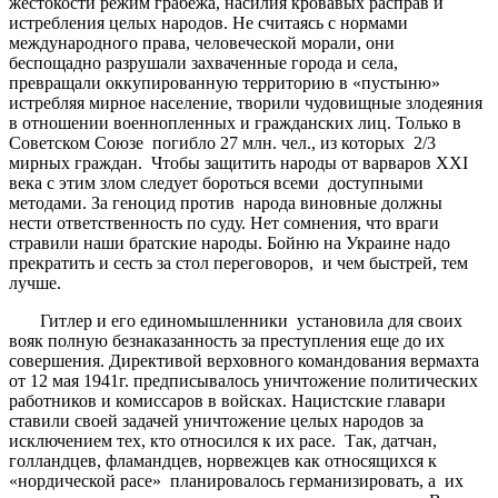
жестокости режим грабежа, насилия кровавых расправ и
истребления целых народов. Не считаясь с нормами
международного права, человеческой морали, они
беспощадно разрушали захваченные города и села,
превращали оккупированную территорию в «пустыню»
истребляя мирное население, творили чудовищные злодеяния
в отношении военнопленных и гражданских лиц. Только в
Советском Союзе погибло 27 млн. чел., из которых 2/3
мирных граждан. Чтобы защитить народы от варваров ХХI
века с этим злом следует бороться всеми доступными
методами. За геноцид против народа виновные должны
нести ответственность по суду. Нет сомнения, что враги
стравили наши братские народы. Бойню на Украине надо
прекратить и сесть за стол переговоров, и чем быстрей, тем
лучше.
Гитлер и его единомышленники установила для своих
вояк полную безнаказанность за преступления еще до их
совершения. Директивой верховного командования вермахта
от 12 мая 1941г. предписывалось уничтожение политических
работников и комиссаров в войсках. Нацистские главари
ставили своей задачей уничтожение целых народов за
исключением тех, кто относился к их расе. Так, датчан,
голландцев, фламандцев, норвежцев как относящихся к
«нордической расе» планировалось германизировать, а их