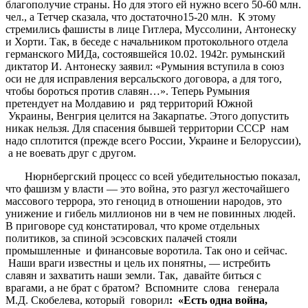
благополучие страны. Но для этого ей нужно всего 50-60 млн.
чел., а Тетчер сказала, что достаточно15-20 млн. К этому
стремились фашисты в лице Гитлера, Муссолини, Антонеску
и Хорти. Так, в беседе с начальником протокольного отдела
германского МИДа, состоявшейся 10.02. 1942г. румынский
диктатор И. Антонеску заявил: «Румыния вступила в союз
оси не для исправления версальского договора, а для того,
чтобы бороться против славян…». Теперь Румыния
претендует на Молдавию и ряд территорий Южной
Украины, Венгрия целится на Закарпатье. Этого допустить
никак нельзя. Для спасения бывшей территории СССР нам
надо сплотится (прежде всего России, Украине и Белоруссии),
а не воевать друг с другом.
Нюрнбергский процесс со всей убедительностью показал,
что фашизм у власти — это война, это разгул жесточайшего
массового террора, это геноцид в отношении народов, это
унижение и гибель миллионов ни в чем не повинных людей.
В приговоре суд констатировал, что кроме отдельных
политиков, за спиной эсэсовских палачей стояли
промышленные и финансовые воротила. Так оно и сейчас.
Наши враги известны и цель их понятны, — истребить
славян и захватить наши земли. Так, давайте биться с
врагами, а не брат с братом? Вспомните слова генерала
М.Д. Скобелева, который говорил
: «Есть одна война,