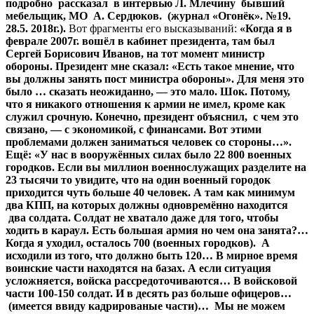
подробно рассказал в интервью Л. Млечину бывший
мебельщик, МО А. Сердюков. (журнал «Огонёк». №19.
28.5. 2018г.).
Вот фрагменты его высказываний:
«Когда я в
феврале 2007г. вошёл в кабинет президента, там был
Сергей Борисович Иванов, на тот момент министр
обороны. Президент мне сказал: «Есть такое мнение, что
вы должны занять пост министра обороны». Для меня это
было … сказать неожиданно, — это мало. Шок. Потому,
что я никакого отношения к армии не имел, кроме как
служил срочную. Конечно, президент объяснил, с чем это
связано, — с экономикой, с финансами. Вот этими
проблемами должен заниматься человек со стороны…».
Ещё: «У нас в вооружённых силах было 22 800 военных
городков. Если вы миллион военнослужащих разделите на
23 тысячи то увидите, что на один военный городок
приходится чуть больше 40 человек. А там как минимум
два КПП, на которых должны одновремённо находится
два солдата. Солдат не хватало даже для того, чтобы
ходить в караул. Есть большая армия но чем она занята?…
Когда я уходил, осталось 700 (военных городков). А
исходили из того, что должно быть 120… В мирное время
воинские части находятся на базах. А если ситуация
усложняется, войска рассредоточиваются… В войсковой
части 100-150 солдат. И в десять раз больше офицеров…
(имеется ввиду кадрированые части)… Мы не можем