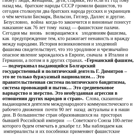
гибнут люди, женщины, дети, старики, Но если 81 год тому
назад мы, братские народы СССР громили фашистов, то
сегодня столкнули два братских народа русских и украинцев
о чём мечтали Бисмарк, Вильсон, Гитлер, Даллес и другие.
Безусловно, война когда-то закончится и виновные понесут
наказание как 76 лет тому назад — фашистские палачи.
Сегодня мы вновь возвращаемся к злодеяниям фашизма,
как предупреждение тем, кто разжигает ненависть и вражду
между народами. История возникновения и злодеяний
фашизма свидетельствует, что это уродливое и чрезвычайно
опасное явление зарождалось в Европе, сначала в Италии и
Германии, а потом и в других странах. «
Германский фашизм,
— подчеркивал выдающийся Болгарский
государственный и политический деятель Г. Димитров –
это не только буржуазный национализм… Это
правительственная система политического бандитизма,
система провокаций и пыток… Это средневековое
варварство и зверство. Это необузданная агрессия в
отношении других народов и стран».
Слова, сказанные
выдающимся деятелем международного коммунистического и
рабочего движения почти 90 лет назад актуальны и в наши
дни. В большинстве стран образовавшихся на просторах
бывшей Российской империи — Советского Союза 100-летие
которого будем отмечать в декабре т.г. Мы наблюдаем как
империалисты и их пособники применяют фашистские