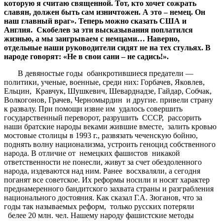
которую я считаю священной. Тот, кто хочет сожрать
славян, должен быть сам изничтожен. А это – немец. Он
наш главный враг». Теперь можно сказать США и
Англия. Скобелев за эти высказывания поплатился
жизнью, а мы заигрываем с немцами… Наверно,
отдельные наши руководители сидят не на тех стульях. В
народе говорят: «Не в свои сани – не садись!».
В девяностые годы обанкротившиеся предатели —
политики, ученые, военные, среди них: Горбачев, Яковлев,
Ельцин, Кравчук, Шушкевич, Шеварднадзе, Гайдар, Собчак,
Волкогонов, Грачев, Черномырдин и другие. привели страну
к развалу. При помощи извне им удалось совершить
государственный переворот, разрушить СССР, рассорить
наши братские народы веками жившие вместе, залить кровью
мостовые столицы в 1993 г., развязать чеченскую бойню,
поднять волну национализма, устроить геноцид собственного
народа. В отличие от немецких фашистов никакой
ответственности не понесли, живут за счет обездоленного
народа, издеваются над ним. Ранее восхваляли, а сегодня
поганят все советское. Их реформы носили и носят характер
преднамеренного бандитского захвата страны и разграбления
национального достояния. Как сказал Г.А. Зюганов, что за
годы так называемых реформ, только русских потеряли
белее 20 млн. чел. Нашему народу фашистские методы