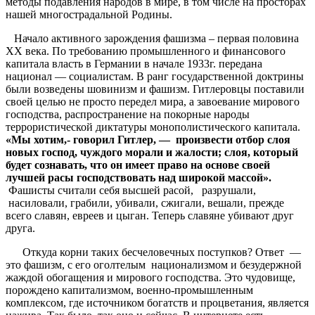
методы подавления народов в мире, в том числе на просторах
нашей многострадальной Родины.
Начало активного зарождения фашизма – первая половина
ХХ века. По требованию промышленного и финансового
капитала власть в Германии в начале 1933г. передана
национал — социалистам. В ранг государственной доктрины
были возведены шовинизм и фашизм. Гитлеровцы поставили
своей целью не просто передел мира, а завоевание мирового
господства, распространение на покорные народы
террористической диктатуры монополистического капитала.
«Мы хотим,- говорил Гитлер, — произвести отбор слоя
новых господ, чуждого морали и жалости; слоя, который
будет сознавать, что он имеет право на основе своей
лучшей расы господствовать над широкой массой».
Фашисты считали себя высшей расой, разрушали,
насиловали, грабили, убивали, сжигали, вешали, прежде
всего славян, евреев и цыган. Теперь славяне убивают друг
друга.
Откуда корни таких бесчеловечных поступков? Ответ —
это фашизм, с его оголтелым национализмом и безудержной
жаждой обогащения и мирового господства. Это чудовище,
порождено капитализмом, военно-промышленным
комплексом, где источником богатств и процветания, является