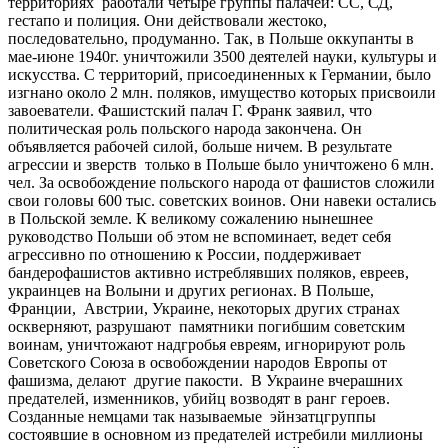
территориях работали четыре группы палачей: СС, СД,
гестапо и полиция. Они действовали жестоко,
последовательно, продуманно. Так, в Польше оккупанты в
мае-июне 1940г. уничтожили 3500 деятелей науки, культуры и
искусства. С территорий, присоединенных к Германии, было
изгнано около 2 млн. поляков, имущество которых присвоили
завоеватели. Фашистский палач Г. Франк заявил, что
политическая роль польского народа закончена. Он
объявляется рабочей силой, больше ничем. В результате
агрессии и зверств только в Польше было уничтожено 6 млн.
чел. За освобождение польского народа от фашистов сложили
свои головы 600 тыс. советских воинов. Они навеки остались
в Польской земле. К великому сожалению нынешнее
руководство Польши об этом не вспоминает, ведет себя
агрессивно по отношению к России, поддерживает
бандерофашистов активно истреблявших поляков, евреев,
украинцев на Волыни и других регионах. В Польше,
Франции, Австрии, Украине, некоторых других странах
оскверняют, разрушают памятники погибшим советским
воинам, уничтожают надгробья евреям, игнорируют роль
Советского Союза в освобождении народов Европы от
фашизма, делают другие пакости. В Украине вчерашних
предателей, изменников, убийц возводят в ранг героев.
Созданные немцами так называемые эйнзатцгруппы
состоявшие в основном из предателей истребили миллионы