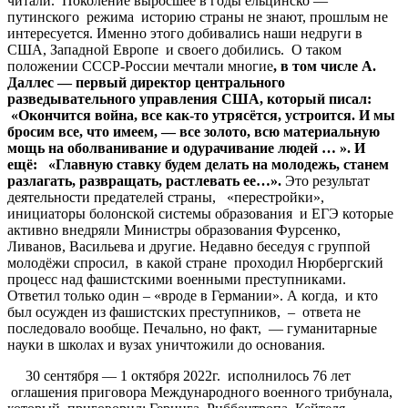
читали. Поколение выросшее в годы ельцинско —
путинского режима историю страны не знают, прошлым не
интересуется. Именно этого добивались наши недруги в
США, Западной Европе и своего добились. О таком
положении СССР-России мечтали многие
, в том числе А.
Даллес
—
первый директор центрального
разведывательного управления США, который писал:
«Окончится война, все как-то утрясётся, устроится. И мы
бросим все, что имеем, — все золото, всю материальную
мощь на оболванивание и одурачивание людей … ».
И
ещё: «Главную ставку будем делать на молодежь, станем
разлагать, развращать, растлевать ее…».
Это результат
деятельности предателей страны, «перестройки»,
инициаторы болонской системы образования и ЕГЭ которые
активно внедряли Министры образования Фурсенко,
Ливанов, Васильева и другие. Недавно беседуя с группой
молодёжи спросил, в какой стране проходил Нюрбергский
процесс над фашистскими военными преступниками.
Ответил только один – «вроде в Германии». А когда, и кто
был осужден из фашистских преступников, – ответа не
последовало вообще. Печально, но факт, — гуманитарные
науки в школах и вузах уничтожили до основания.
30 сентября — 1 октября 2022г. исполнилось 76 лет
оглашения приговора Международного военного трибунала,