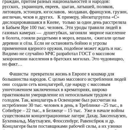
граждан, притом разных национальностей и народов:
русских, украинцев, евреев, цыган, латышей, поляков,
литовцев, эстонцев, югославов, молдаван, французов, грузин,
англичан, чехов и других. К примеру, эйнзатцгруппа «С»
дислоцировавшаяся в Киеве, только за один день расстреляла
в Бабьем Яре 100 тыс. человек. Эти уроды травили людей в
газовых камерах — душегубках, загоняли мирное население
в болота, гоняли раздетыми в мороз, вешали, сжигали целые
деревни и сёла. Если не остановить бойню и угрозы
применения ядерного оружия, подобное может ждать и нас.
Видимо не случайно МЧС разработал ГОСТ о массовом
захоронении населения в братских могилах. Это чудовищно,
но факт…
Фашисты превратили жизнь в Европе в кошмар для
большинства народов. С целью массового истребления людей
они создали сеть концлагерей, где наряду с массовым
уничтожением заключенных в крематориях, широко
практиковали умерщвление их непосильным трудом и
голодом. Так, концлагерь в Освенциме был рассчитан на
истребление 30 тыс. человек в день, в Треблинке –25 тыс., в
Собибуре – 22 тыс., в Белжеце – 15 тыс. Уже в начале войны
существовали концентрационные лагеря: Дахау, Заксенхаузен,
Бухенвальд, Маутхаузен, Флоссенбург, Равенсбрюк и др.
Концлагеря были поставщиками рабочей силы, а их узники