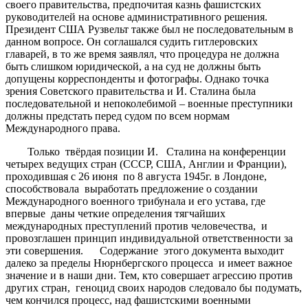
своего правительства, предпочитая казнь фашистских
руководителей на основе административного решения.
Президент США Рузвельт также был не последовательным в
данном вопросе. Он соглашался судить гитлеровских
главарей, в то же время заявлял, что процедура не должна
быть слишком юридической, а на суд не должны быть
допущены корреспонденты и фотографы. Однако точка
зрения Советского правительства и И. Сталина была
последовательной и непоколебимой – военные преступники
должны предстать перед судом по всем нормам
Международного права.
Только твёрдая позиции И. Сталина на конференции
четырех ведущих стран (СССР, США, Англии и Франции),
проходившая с 26 июня по 8 августа 1945г. в Лондоне,
способствовала выработать предложение о создании
Международного военного трибунала и его устава, где
впервые даны четкие определения тягчайших
международных преступлений против человечества, и
провозглашен принцип индивидуальной ответственности за
эти совершения. Содержание этого документа выходит
далеко за пределы Нюрнбергского процесса и имеет важное
значение и в наши дни. Тем, кто совершает агрессию против
других стран, геноцид своих народов следовало бы подумать,
чем кончился процесс, над фашистскими военными