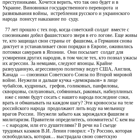
преступниками. Хочется верить, что так оно будет и в
Украине. Виновники государственного переворота и
развязывания войны, истребления русского и украинского
народа понесут наказание по суду.
77 лет прошло с тех пор, когда советский солдат вместе с
союзниками добил фашистского зверя в его логове. Еще живы
те, кто защищал свои страны от фашизма, а Германия снова
диктует и устанавливает свои порядки в Европе, оживились
потомки самураев в Японии. Они посылает солдат для
усмирения других народов, в том числе тех, кто познал ужасы
их агрессии. За немцами, следуют японцы. Крайне
разнузданную, агрессивную политику ведут США, Англия,
Канада — союзники Советского Союза по Второй мировой
войне. Неужели и дальше кучка «демокраьов» в лице
чубайсов, кудриных, грефов, голиковых, панфиловы,
скворцовы, силуановых, собяниных, раковых, набиуллиных
иже с ними будут сосать с нашего народа последние соки,
врать и обманывать на каждом шагу? Эти кровососы на теле
российского народа продолжают лить воду на мельницу
врагов России. Неужели забыто как зарождался фашизм и
милитаризм. Правители определитесь, опомнитесь! С кем вы
– с народом, или его душителями? В речи на I съезде
трудовых казаков В.И. Ленин говорил: «Ту Россию, которая
освободилась, которая… выстрадала свою советскую