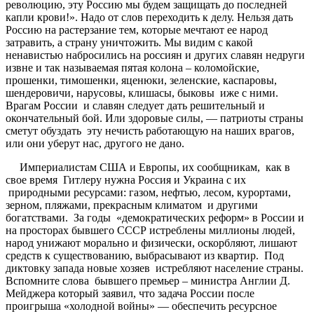
революцию, эту Россию мы будем защищать до последней
капли крови!». Надо от слов переходить к делу. Нельзя дать
Россию на растерзание тем, которые мечтают ее народ
затравить, а страну уничтожить. Мы видим с какой
ненавистью набросились на россиян и других славян недруги
извне и так называемая пятая колона – коломойские,
прошенки, тимошенки, яценюки, зеленские, каспаровы,
шендеровичи, нарусовы, клишасы, быковы иже с ними.
Врагам России и славян следует дать решительный и
окончательный бой. Или здоровые силы, — патриоты страны
сметут обуздать эту нечисть работающую на наших врагов,
или они уберут нас, другого не дано.
Империалистам США и Европы, их сообщникам, как в
свое время Гитлеру нужна Россия и Украина с их
природными ресурсами: газом, нефтью, лесом, курортами,
зерном, пляжами, прекрасным климатом и другими
богатствами. За годы «демократических реформ» в России и
на просторах бывшего СССР истреблены миллионы людей,
народ унижают морально и физически, оскорбляют, лишают
средств к существованию, выбрасывают из квартир. Под
диктовку запада новые хозяев истребляют население страны.
Вспомните слова бывшего премьер – министра Англии Д.
Мейджера который заявил, что задача России после
проигрыша «холодной войны» — обеспечить ресурсное