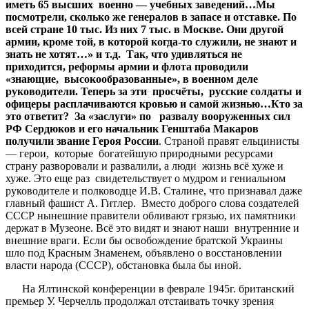
иметь 65 высших военно — учебных заведений…Мы
посмотрели, сколько же генералов в запасе и отставке. По
всей стране 10 тыс. Из них 7 тыс. в Москве. Они другой
армии, кроме той, в которой когда-то служили, не знают и
знать не хотят…» и т.д. Так, что удивляться не
приходится, реформы армии и флота проводили
«знающие, высокообразованные», в военном деле
руководители. Теперь за эти просчёты, русские солдаты и
офицеры расплачиваются кровью и самой жизнью…Кто за
это ответит? За «заслуги» по развалу вооруженных сил
РФ Сердюков и его начальник Генштаба Макаров
получили звание Героя России
. Страной правят ельцинисты
— герои, которые богатейшую природными ресурсами
страну разворовали и развалили, а люди жизнь всё хуже и
хуже. Это еще раз свидетельствует о мудром и гениальном
руководителе и полководце И.В. Сталине, что признавал даже
главный фашист А. Гитлер. Вместо доброго слова создателей
СССР нынешние правители обливают грязью, их памятники
держат в Музеоне. Всё это видят и знают наши внутренние и
внешние враги. Если бы освобождение братской Украины
шло под Красным Знаменем, объявлено о восстановлении
власти народа (СССР), обстановка была бы иной.
На Ялтинской конференции в феврале 1945г. британский
премьер У. Черчелль продолжал отстаивать точку зрения