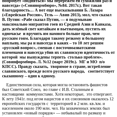
попробует «подняться» мы перережем ей сухожилия раз и
навсегда» («Совинормбюро», №84. 2017г.). Вот такая
благодарность… А вот еще высказывания Б. Лазара
(«Еврейская Россия», Тель — Авив 2013), мол, что сказал
В. Путин: «Рабе сказал Путин, — я подумываю
максимально мигрантов гоев из Средней Азии и Кавказа,
дать зелёный свет китайкам и вьетнамцам, пустить их
одночасье и вручить им намного больше прав, чем
русским гоям. Благодаря такому резкому и большому
наплыву, мы ра и навсегда в каких – то 10 лет решим
«русский вопрос», смешав с восточноазиатскими
племенами и навсегда убив их славянскую идентичность от
которой мы вынуждены терпеть столько проблем».
(Совинформбюро. Л. №12 (март 2019г.). МГ и МО п/о
КПСС). Правду сказать, творимое в стране, истребление
славянского, прежде всего русского народа, соответствует
сказанному – один к одному.
Единственная сила, которая могла остановить фашистов
был Советский Союз, во главе с И.В. Сталиным и
настоящими коммунистами. Хотя некоторые, это отвергают.
К лету 1941г. под игом нацистов и их союзников оказалось 12
европейских государств с территорией в 2 млн. кв./км. и
населением около 190 млн. чел. На захваченных землях был
установлен «новый порядок» — небывалый по размаху и