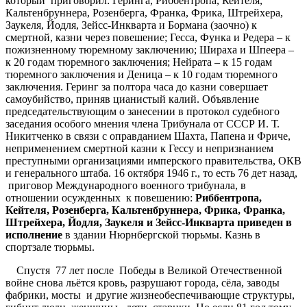
который приговорил: Геринга, Риббентропа, Кейтеля,
Кальтенбруннера, Розенберга, Франка, Фрика, Штрейхера,
Заукеля, Йодля, Зейсс-Инкварта и Бормана (заочно) к
смертной, казни через повешение; Гесса, Функа и Редера – к
пожизненному тюремному заключению; Шираха и Шпеера –
к 20 годам тюремного заключения; Нейрата – к 15 годам
тюремного заключения и Деница – к 10 годам тюремного
заключения. Геринг за полтора часа до казни совершает
самоубийство, приняв цианистый калий. Объявление
председательствующим о занесении в протокол судебного
заседания особого мнения члена Трибунала от СССР И. Т.
Никитченко в связи с оправданием Шахта, Папена и Фриче,
неприменением смертной казни к Гессу и непризнанием
преступными организациями имперского правительства, ОКВ
и генерального штаба. 16 октября 1946 г., то есть 76 дет назад,
приговор Международного военного трибунала, в
отношении осужденных к повешению:
Риббентропа,
Кейтеля, Розенберга, Кальтенбруннера, Фрика, Франка,
Штрейхера, Йодля, Заукеля и Зейсс-Инкварта приведен в
исполнение
в здании Нюрнбергской тюрьмы. Казнь в
спортзале тюрьмы.
Спустя 77 лет после Победы в Великой Отечественной
войне снова льётся кровь, разрушают города, сёла, заводы
фабрики, мосты и другие жизнеобеспечивающие структуры,