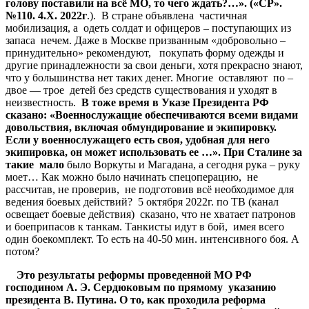
голову поставили на всё МО, то чего ждать?…». («СР».
№110. 4.Х. 2022г
.). В стране объявлена частичная
мобилизация, а одеть солдат и офицеров – поступающих из
запаса нечем. Даже в Москве призванным «добровольно –
принудительно» рекомендуют, покупать форму одежды и
другие принадлежности за свои деньги, хотя прекрасно знают,
что у большинства нет таких денег. Многие оставляют по –
двое — трое детей без средств существования и уходят в
неизвестность.
В тоже время в Указе Президента РФ
сказано: «Военнослужащие обеспечиваются всеми видами
довольствия, включая обмундирование и экипировку.
Если у военнослужащего есть своя, удобная для него
экипировка, он может использовать ее …». При Сталине за
такие мало
было Воркуты и Магадана, а сегодня рука – руку
моет… Как можно было начинать спецоперацию, не
рассчитав, не проверив, не подготовив всё необходимое для
ведения боевых действий? 5 октября 2022г. по ТВ (канал
освещает боевые действия) сказано, что не хватает патронов
и боеприпасов к танкам. Танкисты идут в бой, имея всего
один боекомплект. То есть на 40-50 мин. интенсивного боя. А
потом?
Это результаты реформы проведенной МО РФ
господином А. Э. Сердюковым по прямому указанию
президента В. Путина. О то, как проходила реформа