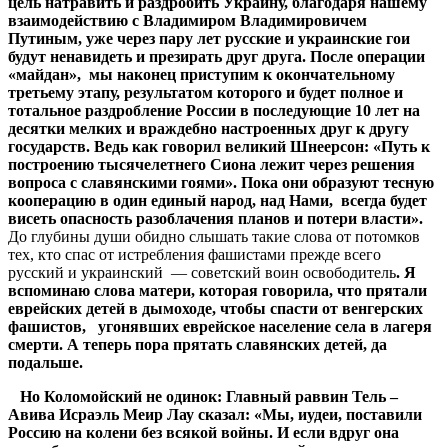
цель натравить и раздробить Украину, благодаря нашему
взаимодействию с Владимиром Владимировичем
Путиным, уже через пару лет русские и украинские гои
будут ненавидеть и презирать друг друга. После операции
«майдан», мы наконец приступим к окончательному
третьему этапу, результатом которого и будет полное и
тотальное раздробление России в последующие 10 лет на
десятки мелких и враждебно настроенных друг к другу
государств. Ведь как говорил великий Шнеерсон: «Путь к
построению тысячелетнего Сиона лежит через решения
вопроса с славянскими гоями». Пока они образуют тесную
кооперацию в один единый народ, над Нами, всегда будет
висеть опасность разоблачения планов и потери власти».
До глубины души обидно слышать такие слова от потомков
тех, кто спас от истребления фашистами прежде всего
русский и украинский — советский воин освободитель
. Я
вспоминаю слова матери, которая говорила, что прятали
еврейских детей в дымоходе, чтобы спасти от венгерских
фашистов, угонявших еврейское население села в лагеря
смерти. А теперь пора прятать славянских детей, да
подальше.
Но Коломойский не одинок: Главный раввин Тель –
Авива Исраэль Меир Лау сказал: «Мы, иудеи, поставили
Россию на колени без всякой войны. И если вдруг она