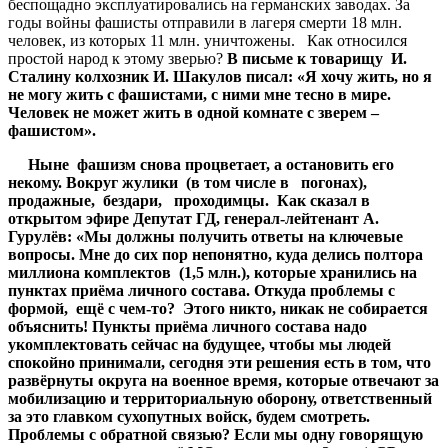
беспощадно эксплуатировались на германских заводах. За
годы войны фашисты отправили в лагеря смерти 18 млн.
человек, из которых 11 млн. уничтожены. Как относился
простой народ к этому зверью?
В письме к товарищу И.
Сталину колхозник И. Шакулов писал: «Я хочу жить, но я
не могу жить с фашистами, с ними мне тесно в мире.
Человек не может жить в одной комнате с зверем –
фашистом».
Ныне фашизм снова процветает, а остановить его
некому. Вокруг жулики (в том числе в погонах),
продажные, бездари, проходимцы. Как сказал в
открытом эфире Депутат ГД, генерал-лейтенант А.
Гурулёв: «Мы должны получить ответы на ключевые
вопросы. Мне до сих пор непонятно, куда делись полтора
миллиона комплектов (1,5 млн.), которые хранились на
пунктах приёма личного состава. Откуда проблемы с
формой, ещё с чем-то? Этого никто, никак не собирается
объяснить! Пункты приёма личного состава надо
укомплектовать сейчас на будущее, чтобы мы людей
спокойно принимали, сегодня эти решения есть в том, что
развёрнуты округа на военное время, которые отвечают за
мобилизацию и территориальную оборону, ответственный
за это главком сухопутных войск, будем смотреть.
Проблемы с обратной связью? Если мы одну говорящую