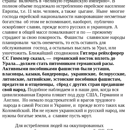
страны включить в «великую германскую империю». В
полном объеме подлежало истреблению еврейское население
Европы, т.е. 11 млн. человек, а также цыгане. Ныне многие
господа еврейской национальности наворовавшие несметные
богатства об этом не вспоминают, наоборот, публично
оскорбляют славян, прежде всего русских и украинцев. А
славяне в общей массе помалкивают и по — прежнему
страдают за свою покорность. Фашисты славянские народы
планировали часть онемечить, то есть оставить для
обслуживания господ, а остальных выслать за Урал, или
уничтожить. Ближайший сподвижник
Гитлера рейхсфюрер
СС Гиммлер сказал, — германский восток вплоть до
Урала…должен стать питомником германской расы.
Активными пособниками фашистов были усташи,
власовцы, казаки, бандеровцы, украинские, белорусские,
литовские, латвийские, эстонские пособники фашистам,
предатели и отщепенцы, сброд с других стран предавшие
свой народ.
Подобное наблюдаем и в наши дни, когда вся
цивилизованная Европа пляшет под дуду США, Германии и
Англии. Но немало подстрекателей и врагов трудового
народа в самой России и Украине, и прежде всего таких как
Коломойский. Им не нужен украинский и русский народ, им
нужны богатые земли, а славяне пусть мрут.
Для истребления людей на оккупированных