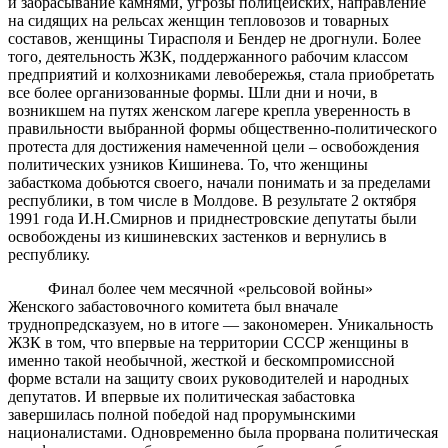
и забрасывание камнями, угрозы полицейских, направление
на сидящих на рельсах женщин тепловозов и товарных
составов, женщины Тирасполя и Бендер не дрогнули. Более
того, деятельность ЖЗК, поддержанного рабочим классом
предприятий и колхозниками левобережья, стала приобретать
все более организованные формы. Шли дни и ночи, в
возникшем на путях женском лагере крепла уверенность в
правильности выбранной формы общественно-политического
протеста для достижения намеченной цели – освобождения
политических узников Кишинева. То, что женщины
забасткома добьются своего, начали понимать и за пределами
республики, в том числе в Молдове. В результате 2 октября
1991 года И.Н.Смирнов и приднестровские депутаты были
освобождены из кишиневских застенков и вернулись в
республику.
Финал более чем месячной «рельсовой войны»
Женского забастовочного комитета был вначале
труднопредсказуем, но в итоге — закономерен. Уникальность
ЖЗК в том, что впервые на территории СССР женщины в
именно такой необычной, жесткой и бескомпромиссной
форме встали на защиту своих руководителей и народных
депутатов. И впервые их политическая забастовка
завершилась полной победой над прорумынскими
националистами. Одновременно была прорвана политическая