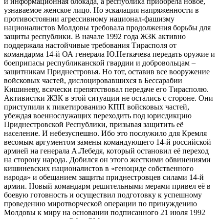
и информационная блокада, а республика приобрела новое,
узнаваемое женское лицо. Но эскалация напряженности в
противостоянии агрессивному национал-фашизму
националистов Молдовы требовала продолжения борьбы для
защиты республики. В начале 1992 года ЖЗК активно
поддержала настойчивые требования Тирасполя от
командарма 14-й ОА генерала Ю.Неткачева передать оружие и
боеприпасы республиканской гвардии и добровольцам –
защитникам Приднестровья. Но тот, оставив все вооружение
войсковых частей, дислоцировавшихся в Бессарабии
Кишиневу, всячески препятствовал передаче его Тирасполю.
Активистки ЖЗК в этой ситуации не остались с стороне. Они
приступили к пикетированию КПП войсковых частей,
убеждая военнослужащих переходить под юрисдикцию
Приднестровской Республики, призывая защитить её
население. И небезуспешно. Ибо это послужило для Кремля
весомым аргументом замены командующего 14-й российской
армией на генерала А.Лебедя, который остановил её переход
на сторону народа. Добился он этого жесткими обвинениями
кишиневских националистов в «геноциде собственного
народа» и обещанием защиты приднестровцев силами 14-й
армии. Новый командарм решительными мерами привел её в
боевую готовность и осуществил подготовку к успешному
проведению миротворческой операции по принуждению
Молдовы к миру на основании подписанного 21 июля 1992