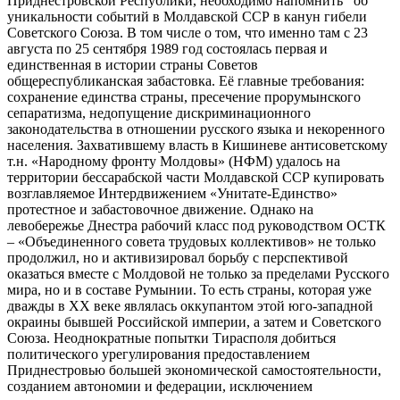
Приднестровской Республики, необходимо напомнить об
уникальности событий в Молдавской ССР в канун гибели
Советского Союза. В том числе о том, что именно там с 23
августа по 25 сентября 1989 год состоялась первая и
единственная в истории страны Советов
общереспубликанская забастовка. Её главные требования:
сохранение единства страны, пресечение прорумынского
сепаратизма, недопущение дискриминационного
законодательства в отношении русского языка и некоренного
населения. Захватившему власть в Кишиневе антисоветскому
т.н. «Народному фронту Молдовы» (НФМ) удалось на
территории бессарабской части Молдавской ССР купировать
возглавляемое Интердвижением «Унитате-Единство»
протестное и забастовочное движение. Однако на
левобережье Днестра рабочий класс под руководством ОСТК
– «Объединенного совета трудовых коллективов» не только
продолжил, но и активизировал борьбу с перспективой
оказаться вместе с Молдовой не только за пределами Русского
мира, но и в составе Румынии. То есть страны, которая уже
дважды в ХХ веке являлась оккупантом этой юго-западной
окраины бывшей Российской империи, а затем и Советского
Союза. Неоднократные попытки Тирасполя добиться
политического урегулирования предоставлением
Приднестровью большей экономической самостоятельности,
созданием автономии и федерации, исключением