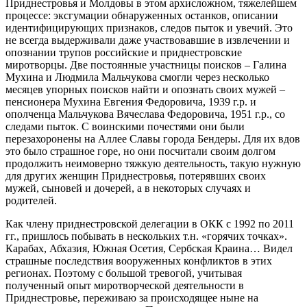
Приднестровья и Молдовы в этом архисложном, тяжелейшем
процессе: эксгумации обнаруженных останков, описании
идентифицирующих признаков, следов пыток и увечий. Это
не всегда выдерживали даже участвовавшие в извлечении и
опознании трупов российские и приднестровские
миротворцы. Две постоянные участницы поисков – Галина
Мухина и Людмила Мальчукова смогли через несколько
месяцев упорных поисков найти и опознать своих мужей –
пенсионера Мухина Евгения Федоровича, 1939 г.р. и
ополченца Мальчукова Вячеслава Федоровича, 1951 г.р., со
следами пыток. С воинскими почестями они были
перезахоронены на Аллее Славы города Бендеры. Для их вдов
это было страшное горе, но они посчитали своим долгом
продолжить неимоверно тяжкую деятельность, такую нужную
для других женщин Приднестровья, потерявших своих
мужей, сыновей и дочерей, а в некоторых случаях и
родителей.
Как члену приднестровской делегации в ОКК с 1992 по 2011
гг., пришлось побывать в нескольких т.н. «горячих точках».
Карабах, Абхазия, Южная Осетия, Сербская Краина… Видел
страшные последствия вооруженных конфликтов в этих
регионах. Поэтому с большой тревогой, учитывая
полученный опыт миротворческой деятельности в
Приднестровье, переживаю за происходящее ныне на