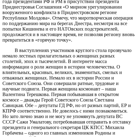
года президентами РФ и РМ в присутствии президента
Приднестровья Соглашения «О мирном урегулировании
вооруженного конфликта в Приднестровском регионе
Республики Молдова». Отмечу, что миротворческая операция
по поддержанию мира на берегах Днестра, несмотря на все
попытки Кишинева и его НАТОвских подстрекателей,
продолжается и в настоящее время, не позволяя региону вновь
превратиться в «горячую точку».
В выступлениях участников круглого стола прозвучало
немало лестных прилагательных о женщинах разных
столетий, эпох и тысячелетий. В интернете масса
информации о роли женщин в истории человечества. О
влиятельных, красивых, великих, знаменитых, смелых и
отважных женщинах. Немало их в истории России и
Советского Союза. Они совершали ратные, трудовые и
научные подвиги. Первая женщина космонавт – наша
Валентина Терешкова. Первая побывавшая в открытом
космосе – дважды Герой Советского Союза Светлана
Савицкая. Обе – депутаты ГД РФ, но от разных партий, ЕР и
КПРФ соответственно. Не довелось с ними познакомиться.
Но зато лично знаю и не могу не упомянуть депутата ВС
СССР Сажи Умалатову, потребовавшая отправить в отставку
президента и генерального секретаря ЦК КПСС Михаила
Горбачева – одного из главных изменников Родины и