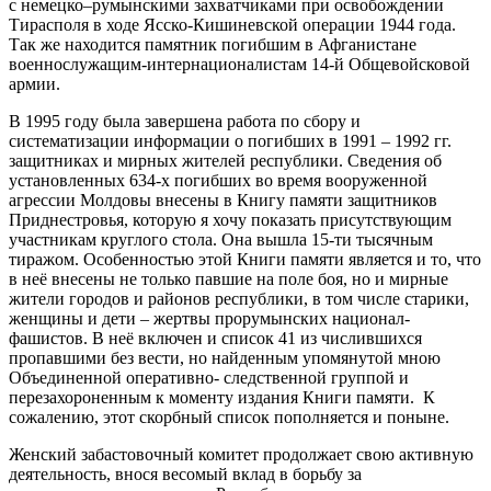
с немецко–румынскими захватчиками при освобождении
Тирасполя в ходе Ясско-Кишиневской операции 1944 года.
Так же находится памятник погибшим в Афганистане
военнослужащим-интернационалистам 14-й Общевойсковой
армии.
В 1995 году была завершена работа по сбору и
систематизации информации о погибших в 1991 – 1992 гг.
защитниках и мирных жителей республики. Сведения об
установленных 634-х погибших во время вооруженной
агрессии Молдовы внесены в Книгу памяти защитников
Приднестровья, которую я хочу показать присутствующим
участникам круглого стола. Она вышла 15-ти тысячным
тиражом. Особенностью этой Книги памяти является и то, что
в неё внесены не только павшие на поле боя, но и мирные
жители городов и районов республики, в том числе старики,
женщины и дети – жертвы прорумынских национал-
фашистов. В неё включен и список 41 из числившихся
пропавшими без вести, но найденным упомянутой мною
Объединенной оперативно- следственной группой и
перезахороненным к моменту издания Книги памяти. К
сожалению, этот скорбный список пополняется и поныне.
Женский забастовочный комитет продолжает свою активную
деятельность, внося весомый вклад в борьбу за