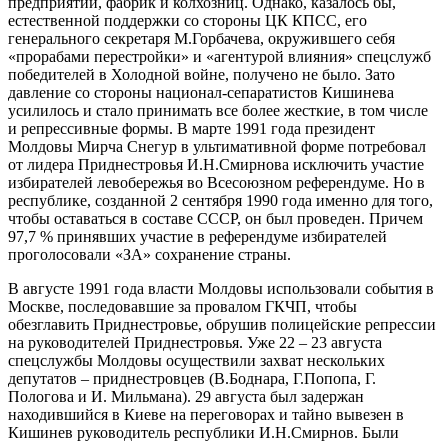
предприятий, фабрик и колхозниц. Однако, казалось бы,
естественной поддержки со стороны ЦК КПСС, его
генерального секретаря М.Горбачева, окружившего себя
«прорабами перестройки» и «агентурой влияния» спецслужб
победителей в Холодной войне, получено не было. Зато
давление со стороны национал-сепаратистов Кишинева
усилилось и стало принимать все более жесткие, в том числе
и репрессивные формы. В марте 1991 года президент
Молдовы Мирча Снегур в ультимативной форме потребовал
от лидера Приднестровья И.Н.Смирнова исключить участие
избирателей левобережья во Всесоюзном референдуме. Но в
республике, созданной 2 сентября 1990 года именно для того,
чтобы оставаться в составе СССР, он был проведен. Причем
97,7 % принявших участие в референдуме избирателей
проголосовали «ЗА» сохранение страны.
В августе 1991 года власти Молдовы использовали события в
Москве, последовавшие за провалом ГКЧП, чтобы
обезглавить Приднестровье, обрушив полицейские репрессии
на руководителей Приднестровья. Уже 22 – 23 августа
спецслужбы Молдовы осуществили захват нескольких
депутатов – приднестровцев (В.Боднара, Г.Попопа, Г.
Пологова и И. Мильмана). 29 августа был задержан
находившийся в Киеве на переговорах и тайно вывезен в
Кишинев руководитель республики И.Н.Смирнов. Были