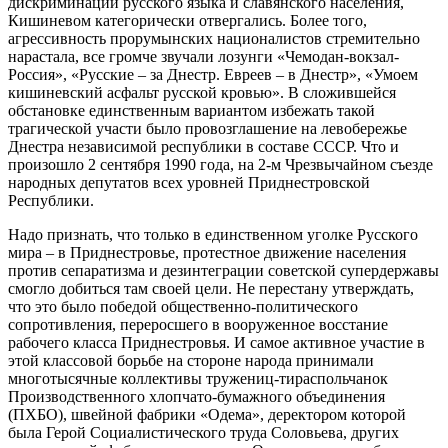
дискриминации русского языка и славянского населения,
Кишиневом категорически отвергались. Более того,
агрессивность прорумынских националистов стремительно
нарастала, все громче звучали лозунги «Чемодан-вокзал-
Россия», «Русские – за Днестр. Евреев – в Днестр», «Умоем
кишиневский асфальт русской кровью». В сложившейся
обстановке единственным вариантом избежать такой
трагической участи было провозглашение на левобережье
Днестра независимой республики в составе СССР. Что и
произошло 2 сентября 1990 года, на 2-м Чрезвычайном съезде
народных депутатов всех уровней Приднестровской
Республики.
Надо признать, что только в единственном уголке Русского
мира – в Приднестровье, протестное движение населения
против сепаратизма и дезинтеграции советской супердержавы
смогло добиться там своей цели. Не перестану утверждать,
что это было победой общественно-политического
сопротивления, переросшего в вооруженное восстание
рабочего класса Приднестровья. И самое активное участие в
этой классовой борьбе на стороне народа принимали
многотысячные коллективы тружениц-тираспольчанок
Производственного хлопчато-бумажного объединения
(ПХБО), швейной фабрики «Одема», деректором которой
была Герой Социалистического труда Соловьева, других