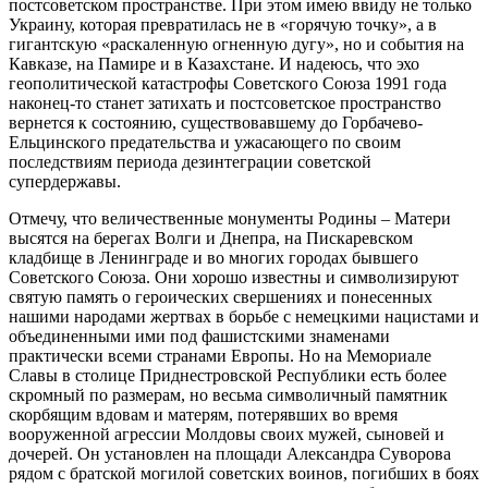
постсоветском пространстве. При этом имею ввиду не только
Украину, которая превратилась не в «горячую точку», а в
гигантскую «раскаленную огненную дугу», но и события на
Кавказе, на Памире и в Казахстане. И надеюсь, что эхо
геополитической катастрофы Советского Союза 1991 года
наконец-то станет затихать и постсоветское пространство
вернется к состоянию, существовавшему до Горбачево-
Ельцинского предательства и ужасающего по своим
последствиям периода дезинтеграции советской
супердержавы.
Отмечу, что величественные монументы Родины – Матери
высятся на берегах Волги и Днепра, на Пискаревском
кладбище в Ленинграде и во многих городах бывшего
Советского Союза. Они хорошо известны и символизируют
святую память о героических свершениях и понесенных
нашими народами жертвах в борьбе с немецкими нацистами и
объединенными ими под фашистскими знаменами
практически всеми странами Европы. Но на Мемориале
Славы в столице Приднестровской Республики есть более
скромный по размерам, но весьма символичный памятник
скорбящим вдовам и матерям, потерявших во время
вооруженной агрессии Молдовы своих мужей, сыновей и
дочерей. Он установлен на площади Александра Суворова
рядом с братской могилой советских воинов, погибших в боях