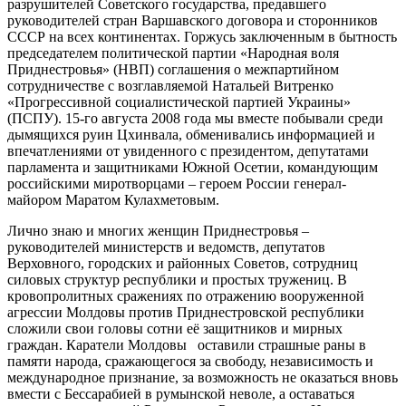
разрушителей Советского государства, предавшего
руководителей стран Варшавского договора и сторонников
СССР на всех континентах. Горжусь заключенным в бытность
председателем политической партии «Народная воля
Приднестровья» (НВП) соглашения о межпартийном
сотрудничестве с возглавляемой Натальей Витренко
«Прогрессивной социалистической партией Украины»
(ПСПУ). 15-го августа 2008 года мы вместе побывали среди
дымящихся руин Цхинвала, обменивались информацией и
впечатлениями от увиденного с президентом, депутатами
парламента и защитниками Южной Осетии, командующим
российскими миротворцами – героем России генерал-
майором Маратом Кулахметовым.
Лично знаю и многих женщин Приднестровья –
руководителей министерств и ведомств, депутатов
Верховного, городских и районных Советов, сотрудниц
силовых структур республики и простых тружениц. В
кровопролитных сражениях по отражению вооруженной
агрессии Молдовы против Приднестровской республики
сложили свои головы сотни её защитников и мирных
граждан. Каратели Молдовы оставили страшные раны в
памяти народа, сражающегося за свободу, независимость и
международное признание, за возможность не оказаться вновь
вмести с Бессарабией в румынской неволе, а оставаться