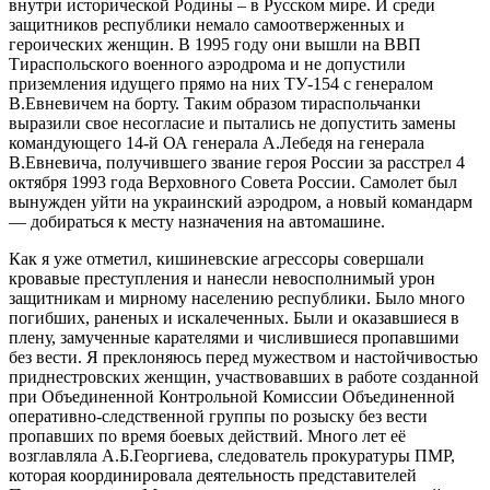
внутри исторической Родины – в Русском мире. И среди
защитников республики немало самоотверженных и
героических женщин. В 1995 году они вышли на ВВП
Тираспольского военного аэродрома и не допустили
приземления идущего прямо на них ТУ-154 с генералом
В.Евневичем на борту. Таким образом тираспольчанки
выразили свое несогласие и пытались не допустить замены
командующего 14-й ОА генерала А.Лебедя на генерала
В.Евневича, получившего звание героя России за расстрел 4
октября 1993 года Верховного Совета России. Самолет был
вынужден уйти на украинский аэродром, а новый командарм
— добираться к месту назначения на автомашине.
Как я уже отметил, кишиневские агрессоры совершали
кровавые преступления и нанесли невосполнимый урон
защитникам и мирному населению республики. Было много
погибших, раненых и искалеченных. Были и оказавшиеся в
плену, замученные карателями и числившиеся пропавшими
без вести. Я преклоняюсь перед мужеством и настойчивостью
приднестровских женщин, участвовавших в работе созданной
при Объединенной Контрольной Комиссии Объединенной
оперативно-следственной группы по розыску без вести
пропавших по время боевых действий. Много лет её
возглавляла А.Б.Георгиева, следователь прокуратуры ПМР,
которая координировала деятельность представителей