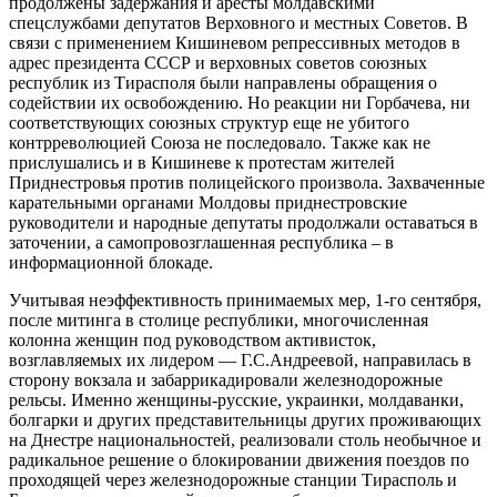
продолжены задержания и аресты молдавскими
спецслужбами депутатов Верховного и местных Советов. В
связи с применением Кишиневом репрессивных методов в
адрес президента СССР и верховных советов союзных
республик из Тирасполя были направлены обращения о
содействии их освобождению. Но реакции ни Горбачева, ни
соответствующих союзных структур еще не убитого
контрреволюцией Союза не последовало. Также как не
прислушались и в Кишиневе к протестам жителей
Приднестровья против полицейского произвола. Захваченные
карательными органами Молдовы приднестровские
руководители и народные депутаты продолжали оставаться в
заточении, а самопровозглашенная республика – в
информационной блокаде.
Учитывая неэффективность принимаемых мер, 1-го сентября,
после митинга в столице республики, многочисленная
колонна женщин под руководством активисток,
возглавляемых их лидером — Г.С.Андреевой, направилась в
сторону вокзала и забаррикадировали железнодорожные
рельсы. Именно женщины-русские, украинки, молдаванки,
болгарки и других представительницы других проживающих
на Днестре национальностей, реализовали столь необычное и
радикальное решение о блокировании движения поездов по
проходящей через железнодорожные станции Тирасполь и