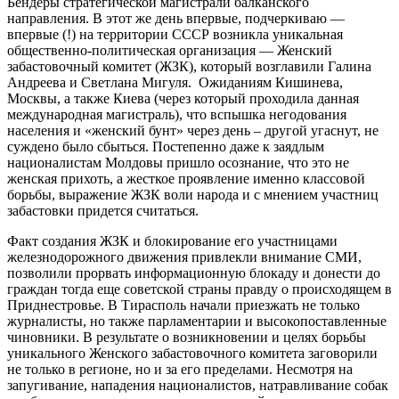
Бендеры стратегической магистрали
балканского
направления. В этот же день впервые, подчеркиваю —
впервые (!) на территории СССР возникла уникальная
общественно-политическая организация — Женский
забастовочный комитет (ЖЗК), который возглавили Галина
Андреева и Светлана Мигуля. Ожиданиям Кишинева,
Москвы, а также Киева (через который проходила данная
международная магистраль), что вспышка негодования
населения и «женский бунт» через день – другой угаснут, не
суждено было сбыться. Постепенно даже к заядлым
националистам Молдовы пришло осознание, что это не
женская прихоть, а жесткое проявление именно классовой
борьбы, выражение ЖЗК воли народа и с мнением участниц
забастовки придется считаться.
Факт создания ЖЗК и блокирование его участницами
железнодорожного движения привлекли внимание СМИ,
позволили прорвать информационную блокаду и донести до
граждан тогда еще советской страны правду о происходящем в
Приднестровье. В Тирасполь начали приезжать не только
журналисты, но также парламентарии и высокопоставленные
чиновники. В результате о возникновении и целях борьбы
уникального Женского забастовочного комитета заговорили
не только в регионе, но и за его пределами. Несмотря на
запугивание, нападения националистов, натравливание собак