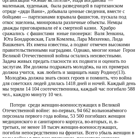
организации «Юные мстители», Надя Богданова —
маленькая, худенькая, была разведчицей в партизанском
отряде «дяди Вани», добывала ценные сведения, вместе с
бойцами — партизанами взрывала фашистов, пускала под
откос эшелоны, минировала различные объекты. Немцы
дважды приговаривали её к смертной казни. Храбро
сражались с фашистами юные пионерки: Валя Зенкина,
Юта Бондаровская, Галя Комлева, Лара Михеенко, Лида
Вашкевич. Их имена известны, а подвиг отмечен высокими
правительственными наградами. Однако, многие юные Герои
Великой Отечественной войны остались неизвестными.
Задача живых предать гласности их подвиги и оценить по
заслугам. Им должны подражать молодёжь, на их примерах
должна учится, как любить и защищать нашу Родину(13).
Молодёжь должна знать своих героев и помнить, что война
для советских людей длилась 1418 дней и ночей. Каждый день
мы теряли 14 104 соотечественника, каждый час погибало 588
чел., каждую минуту 10 чел.
Потери среди женщин-военнослужащих в Великой
Отечественной войне: во-первых, 94 662 вольнонаёмного
персонала первого года войны, 53 500 погибших женщин
медицинского и санитарного корпуса, во-вторых, и, в-
третьих, не менее 18 тысяч женщин-военнослужащих,
погибли непосредственно на фронтах. Всего убыль женщин в