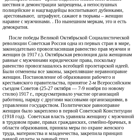
шествия и демонстрации запрещены, а непослушных
полицейские и нацгвардейцы воспитывают дубинками,
арестовывают, штрафуют, сажают в тюрьмы – женщин
наравне с мужчинами. . По нынешним меркам, это и есть
демократия.
После победы Великой Октябрьской Социалистической
революции Советская Россия одна из первых стран в мире,
законодательно провозгласившая равенство прав мужчин и
женщин (в 1917 г.). Октябрьская революция дала женщинам
равные с мужчинами юридические права, поскольку
равенство провозглашалось всеобщей пролетарской идеей.
Были отменены все законы, закреплявшие неравноправие
женщин. Постановление об образовании рабочего и
крестьянского правительства, принятое 2-м Всероссийским
съездом Советов (25-27 октября — 7-9 ноября по новому
стилю) 1917 г., предусматривало участие организаций
работниц, наряду с другими массовыми организациями, в
управлении государством. Политическое равноправие
женщин было закреплено в первой Советской Конституции
(1918 год). Советская власть уравняла женщину с мужчиной
в трудовом праве, правах гражданских, семейно-брачных, в
области образования, приняла меры по охране женского
труда, материнства и младенчества, закрепила принцип
равной оплаты за равный труд.