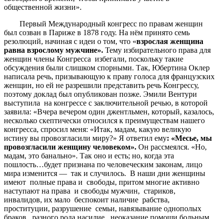
общественной жизни».
Первый Международный конгресс по правам женщин
был созван в Париже в 1878 году. На нём принято семь
резолюций, начиная с идеи о том, что «
взрослая женщина
равна взрослому мужчине».
Тему избирательного права для
женщин члены Конгресса избегали, поскольку такие
обсуждения были слишком спорными. Так, Юбертина Оклер
написала речь, призывающую к праву голоса для французских
женщин, но ей не разрешили представить речь Конгрессу,
поэтому доклад был опубликован позже. Эмили Вентури
выступила на конгрессе с заключительной речью, в которой
заявила: «Вчера вечером один джентльмен, который, казалось,
несколько скептически относился к преимуществам нашего
конгресса, спросил меня: «Итак, мадам, какую великую
истину вы провозгласили миру?» Я ответил ему
: «Месье, мы
провозгласили женщину человеком».
Он рассмеялся. «Но,
мадам, это банально». Так оно и есть; но, когда эта
пошлость…будет признана по человеческим законам, лицо
мира изменится — так и случилось. В наши дни женщины
имеют полные права и свободы, притом многие активно
наступают на права и свободы мужчин, стариков,
инвалидов, их мало беспокоит наличие рабства,
проституции, разрушение семьи, навязывание однополых
браков, разного рода насилие, неоказание помощи больным