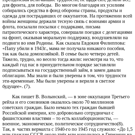
для фронта, для победы. Во многом благодаря их усилиям
собирались средства в фонд обороны страны, продукты и
одежда для пострадавших от оккупантов. На протяжении всей
войны женщины держали тесную связь с воинами армии и
флота, посылали посылки с подарками, письма
патриотического характера, совершали поездки с делегациями
на фронт, оказывая моральную поддержку, воодушевляли на
подвиги во имя Родины. Как сказала Евдокия Филиппова:
«Папу убили в 1943г., мама не получала никакого пособия,
так как была домохозяйкой. В семье было четверо детей.
Тяжело, трудно, но весело тогда жили: несмотря на то, что
каждый год нас в принудительном порядке заставляли
подписываться на государственный займ, в замен давали
облигации. Мы знали и были уверены в том, что трудности
эти-временные. Мы были уверены и верили в светлое
будущее». (7).
Как пишет В. Волынский, — в зоне оккупации Третьего
рейха и его союзников оказалось около 70 миллионов
советских граждан. Было немало тех граждан бывшей
Российской империи, кто добровольно сотрудничал с
фашистскими властями – то есть коллаборционисты, —
военное, экономическое, политическое сотрудничество(8).
Так, в частях вермахта с 1940-го по 1945 год служило: «До 1,5
млн граждан СССР, около трёх млн находилось в Германии на