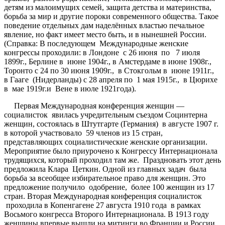
детям из малоимущих семей, защита детства и материнства,
борьба за мир и другие пороки современного общества. Такое
поведение отдельных дам наделённых властью печальное
явление, но факт имеет место быть, и в нынешней России.
(Справка: В последующем Международные женские
конгрессы проходили: в Лондоне с 26 июня по 7 июля
1899г., Берлине в июне 1904г., в Амстердаме в июне 1908г.,
Торонто с 24 по 30 июня 1909г., в Стокгольм в июне 1911г.,
в Гааге (Нидерланды) с 28 апреля по 1 мая 1915г., в Цюрихе
в мае 1919г.и Вене в июле 1921года).
Первая Международная конференция женщин —
социалисток явилась учредительным съездом Социнтерна
женщин, состоялась в Штутгарте (Германия) в августе 1907 г.
в которой участвовало 59 членов из 15 стран,
представляющих социалистические женские организации.
Мероприятие было приурочено к Конгрессу Интернационала
трудящихся, который проходил там же. Праздновать этот день
предложила Клара Цеткин. Одной из главных задач была
борьба за всеобщее избирательное право для женщин. Это
предложение получило одобрение, более 100 женщин из 17
стран. Вторая Международная конференция социалисток
проходила в Копенгагене 27 августа 1910 года в рамках
Восьмого конгресса Второго Интернационала. В 1913 году
женщины впервые вышли на митинги во Франции и России