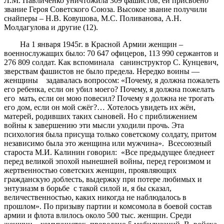
Л.М. Павличенко уничтожила 309 фашистов, ей присвоено
звание Героя Советского Союза. Высокое звание получили
снайперы – Н.В. Ковушова, М.С. Поливанова, А.Н.
Молдагулова и другие (12).
На 1 января 1945г. в Красной Армии женщин –
военнослужащих было: 70 647 офицеров, 113 990 сержантов и
276 809 солдат. Как вспоминала санинструктор С. Кунцевич,
зверствам фашистов не было предела. Нередко воины —
женщины задавалась вопросом: «Почему, я должна пожалеть
его ребенка, если он убил моего? Почему, я должна пожелать
его мать, если он мою повесил? Почему я должна не трогать
его дом, если он мой сжёг?… Хотелось увидеть их жён,
матерей, родивших таких сыновей. Но с приближением
войны к завершению эти мысли уходили прочь. Эта
психология была присуща только советскому солдату, притом
независимо была это женщина или мужчина». Всесоюзный
староста М.И. Калинин говорил: «Все предыдущее бледнеет
перед великой эпохой нынешней войны, перед героизмом и
жертвенностью советских женщин, проявляющих
гражданскую доблесть, выдержку при потере любимых и
энтузиазм в борьбе с такой силой и, я бы сказал,
величественностью, каких никогда не наблюдалось в
прошлом». По призыву партии и комсомола в боевой состав
армии и флота влилось около 500 тыс. женщин. Среди