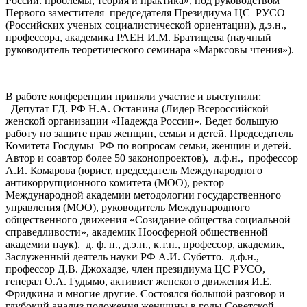
России: проблемы, теория и практика», под руководством
Первого заместителя председателя Президиума ЦС РУСО
(Российских ученых социалистической ориентации), д.э.н.,
профессора, академика РАЕН И.М. Братищева (научный
руководитель теоретического семинара «Марксовы чтения»).
В работе конференции приняли участие и выступили:
Депутат ГД. РФ Н.А. Останина (Лидер Всероссийской
женской организации «Надежда России». Ведет большую
работу по защите прав женщин, семьи и детей. Председатель
Комитета Госдумы РФ по вопросам семьи, женщин и детей.
Автор и соавтор более 50 законопроектов), д.ф.н., профессор
А.И. Комарова (юрист, председатель Международного
антикоррупционного комитета (МОО), ректор
Международной академии методологии государственного
управления (МОО), руководитель Международного
общественного движения «Созидание общества социальной
справедливости», академик Ноосферной общественной
академии наук). д. ф. н., д.э.н., к.т.н., профессор, академик,
Заслуженный деятель науки РФ А.И. Субетто. д.ф.н.,
профессор Д.В. Джохадзе, член президиума ЦС РУСО,
генерал О.А. Гудымо, активист женского движения И.Е.
Фридкина и многие другие. Состоялся большой разговор и
глубокий анализ положения женщины в годы Советской