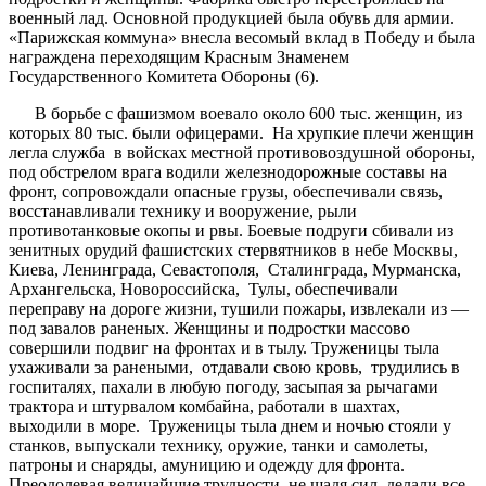
военный лад. Основной продукцией была обувь для армии.
«Парижская коммуна» внесла весомый вклад в Победу и была
награждена переходящим Красным Знаменем
Государственного Комитета Обороны (6).
В борьбе с фашизмом воевало около 600 тыс. женщин, из
которых 80 тыс. были офицерами. На хрупкие плечи женщин
легла служба в войсках местной противовоздушной обороны,
под обстрелом врага водили железнодорожные составы на
фронт, сопровождали опасные грузы, обеспечивали связь,
восстанавливали технику и вооружение, рыли
противотанковые окопы и рвы. Боевые подруги сбивали из
зенитных орудий фашистских стервятников в небе Москвы,
Киева, Ленинграда, Севастополя, Сталинграда, Мурманска,
Архангельска, Новороссийска, Тулы, обеспечивали
переправу на дороге жизни, тушили пожары, извлекали из —
под завалов раненых. Женщины и подростки массово
совершили подвиг на фронтах и в тылу. Труженицы тыла
ухаживали за ранеными, отдавали свою кровь, трудились в
госпиталях, пахали в любую погоду, засыпая за рычагами
трактора и штурвалом комбайна, работали в шахтах,
выходили в море. Труженицы тыла днем и ночью стояли у
станков, выпускали технику, оружие, танки и самолеты,
патроны и снаряды, амуницию и одежду для фронта.
Преодолевая величайшие трудности, не щадя сил, делали все,