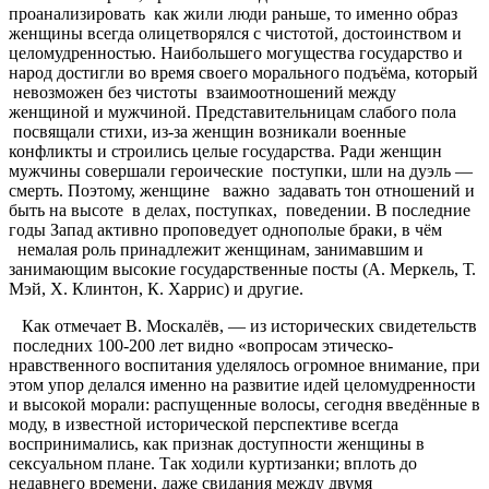
проанализировать как жили люди раньше, то именно образ
женщины всегда олицетворялся с чистотой, достоинством и
целомудренностью. Наибольшего могущества государство и
народ достигли во время своего морального подъёма, который
невозможен без чистоты взаимоотношений между
женщиной и мужчиной. Представительницам слабого пола
посвящали стихи, из-за женщин возникали военные
конфликты и строились целые государства. Ради женщин
мужчины совершали героические поступки, шли на дуэль —
смерть. Поэтому, женщине важно задавать тон отношений и
быть на высоте в делах, поступках, поведении. В последние
годы Запад активно проповедует однополые браки, в чём
немалая роль принадлежит женщинам, занимавшим и
занимающим высокие государственные посты (А. Меркель, Т.
Мэй, Х. Клинтон, К. Харрис) и другие.
Как отмечает В. Москалёв, — из исторических свидетельств
последних 100-200 лет видно «вопросам этическо-
нравственного воспитания уделялось огромное внимание, при
этом упор делался именно на развитие идей целомудренности
и высокой морали: распущенные волосы, сегодня введённые в
моду, в известной исторической перспективе всегда
воспринимались, как признак доступности женщины в
сексуальном плане. Так ходили куртизанки; вплоть до
недавнего времени, даже свидания между двумя