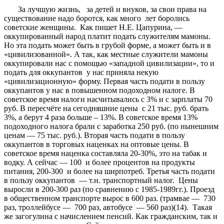
За лучшую жизнь, за детей и внуков, за свои права на
существование надо боротся, как много лет боролись
советские женщины. Как пишет Н.Е. Цапурина, —
оккупированный народ платит подать служителям мамоны.
Но эта подать может быть в грубой форме, а может быть и в
«цивилизованной». А так, как местные служители мамоны
оккупировали нас с помощью «западной цивилизации», то и
подать для оккупантов у нас приняла некую
«цивилизационную» форму. Первая часть подати в пользу
оккупантов у нас в повышенном подоходном налоге. В
советское время налоги насчитывались с 3% и с зарплаты 70
руб. В пересчёте на сегодняшние цены с 21 тыс. руб. брать
3%, а берут 4 раза больше – 13%. В советское время 13%
подоходного налога брали с заработка 250 руб. (по нынешним
ценам — 75 тыс. руб.). Вторая часть подати в пользу
оккупантов в торговых наценках на оптовые цены. В
советское время наценка составляла 20-30%, это на табак и
водку. А сейчас — 100 и более процентов на продукты
питания, 200-300 и более на ширпотреб. Третья часть подати
в пользу оккупантов — т.н. транспортный налог. Цены
выросли в 200-300 раз (по сравнению с 1985-1989гг.). Проезд
в общественном транспорте вырос в 600 раз. (трамвае — 730
раз, троллейбусе — 700 раз, автобусе — 560 раз)(14). Такая
же загогулина с начислением пенсий. Как гражданским, так и