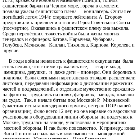
Ил-2) вражеские колоны и наземные позиции, топила
фашистские баржи на Черном море, горела в самолете,
познала ужасы фашистского плена — концлагерь. Считая ее
погибшей летом 1944г. старшего лейтенанта А. Егорову
представили к присвоению звания Героя Советского Союза
(посмертно). Оказавшись в фашистском плену она выжила.
Среди перенёсших тяжесть войны были жены многих
генералов и офицеров: Батова, Нарычева, Чубарова,
Голубева, Мелихова, Каплан, Тихонова, Карпова, Королева и
другие.
В годы войны ненависть к фашистским оккупантам была
столь велика, что с ними сражались все, — стар и млад,
женщины, девушки, и даже дети – пионеры. Они боролись в
подполье, были связными партизанских отрядов, расклеивали
листовки, передавали информацию о дислокации вражеских
частей и подразделений, а отдельные мужественно сражались
на фронтах, трудились на полях, фабриках, заводах, плавали
на судах. Так, в начале битвы под Москвой Р. Михневской
(участник испытания ядерного оружия, ветеран ПОР нашей
организации), было всего 12 лет, но она наравне со взрослыми
участвовала в оборудовании линии обороны на подступах к
Москве, трудилась на заводе, участвовала в мероприятиях
местной обороны. И так было повсеместно. К примеру, юная
Зина Портнова сражалась в комсомольско – молодежной