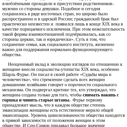
влюблёнными проходили в присутствии родственников-
мужчин со стороны девушки. Подобное и сегодня
сохранилось в ряде восточных стран, но широко было
распространено и в царской России; гражданский брак был
практически неизвестен и появился лишь в конце ХIХ века в
качестве порицаемого исключения. При этом нежелательность
такой формы взаимоотношений подчёркивалась, как со
стороны церкви, так и юридически». Суть в том, что
сохранение семьи, как социального института, жизненно
важно для поддержания нормально-функционирующего
общества.
Неоценимый вклад в эволюцию взглядов по отношению к
женщине внесли социалисты-утописты XIX века, особенно
Шарль Фурье. Он писал в своей работе «Судьбы мира и
человечества», что стремление сделать всех женщин
домашними хозяйками говорит о порочности социального
механизма. Он подвергал критике тех, кто утверждал, что
женщина создана только для того, чтобы
снимать накипь с
горшка и чинить старые штаны.
Фурье первому
принадлежит мысль, что в каждом обществе степень
эмансипации женщины есть естественное мерило общей
эмансипации. Уровень цивилизованности общества находится
в прямой зависимости от положения женщин в этом
обществе. И Сен-Симон придавал большое значение