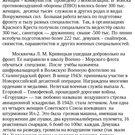
женщин – коммунисток проведено 5 мобилизаций. В войска
противовоздушной обороны (ПВО) влилось более 300 тыс.
женщин, десятки тысяч служили в других родах и видах
Вооруженных сил. Большая работа велась по подготовке
фронту и тылу разных специалистов. Так, в организациях
Красного Креста получили специальность медсестёр около
300 тыс., санитарок — дружинниц свыше -500 тыс. По линии
всеобуча подготовлено более 222 тыс. девушек – снайперов,
связистов, парашютистов и других военных специальностей.
Москвичка Л. М. Кривицкая ушедшая добровольно на
фронт. Ее направили в школу Военно – Морского флота
обучаться спецсвязи. После учёбы назначена
шифровальщицей в Волжскую Военную флотилию на
Сталинградский фронт. В конце 1943г. принимала участие в
Новороссийской десантной операции. Награждена многими
орденами и медалями. Нелегкая военная служба выпала А.
Егоровой – Тимофеевой, прошедшей дорогами войны.
«Егорушка» — так любовно называли воздушного стрелка
авиационной эскадрильи. В 1942г. стала летчиком. Аня одна
из четырех женщин Советского Союза воевавших на
штурмовике Ил-2. Это была грозная машина, имевшая на
вооружении две пушки, два крупнокалиберных пулемета, 16
реактивных снарядов, 6 бомб по 100кг. каждая. Девушка
летала на разведку, громила на воздушном танке (так звали