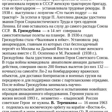
организовала первую в СССР женскую тракторную бригаду,
став ее бригадиром — устанавливала трудовые рекорды. В
1938 г. выступила с лозунгом «Сто тысяч подруг — на
трактор!» За успехи в труде П. Ангелина дважды удостоена
звания Героя Социалистического Труда и трех орденов
Ленина. Её имя оставалось на слуху до самого распада Союза
ССР.
В. Гризодубова
— в 14 лет совершала
самостоятельные полеты на планере. В 1930-х годах
Гризодубова стала «Чкаловым в юбке». Установила ряд
авиарекордов, главным из которых стал беспосадочный
перелёт из Москвы на Дальний Восток в составе женского
экипажа вместе с П. Осипенко и М. Расковой (1938 г.).
Гризодубова была удостоена звания Героя Советского Союза.
В годы войны командовала авиаполком авиации дальнего
действия, совершив около 200 боевых вылетов (из них 132 —
ночных) на самолёте Ли-2 на бомбардировку вражеских
объектов, для доставки боеприпасов и военных грузов на
передовую и для поддержки связи с партизанскими отрядами.
После войны Гризодубова занималась научно-
исследовательской деятельностью и испытаниями новейших
образцов авиационного оборудования. Героиня ушла из
жизни весной 1993 г., незаметно – ельцинской России
советские Герои не нужны.
В. Терешкова —
16 июня 1963
г. поднялась на космическую орбиту на корабле «Восток-6»,
став первой в мире женщиной-космонавтом.(3). В отличие от