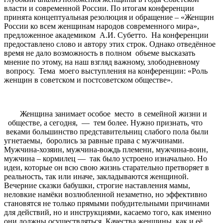
власти и современной России. По итогам конференции
принята концептуальная резолюция и обращение – «Женщин
России ко всем женщинам народов современного мира»,
предложенное академиком А.И. Субетто. На конференции
предоставлено слово и автору этих строк. Однако отведённое
время не дало возможность в полном объеме высказать
мнение по этому, на наш взгляд важному, злободневному
вопросу. Тема моего выступления на конференции: «Роль
женщин в советском и постсоветском обществе».
Женщина занимает особое место в семейной жизни и
обществе, а сегодня, — тем более. Нужно признать, что
веками большинство представительниц слабого пола были
угнетаемы, боролись за равные права с мужчинами.
Мужчина-хозяин, мужчина-вождь племени, мужчина-воин,
мужчина – кормилец — так было устроено изначально. Но
идеи, которые он всю свою жизнь старательно претворяет в
реальность, так или иначе, закладываются женщиной.
Вечерние сказки бабушки, строгие наставления мамы,
неловкие намёки возлюбленной незаметно, но эффективно
становятся не только прямыми побудительными причинами
для действий, но и инструкциями, касаемо того, как именно
они должны осуществляться. Качества женщины, как и её