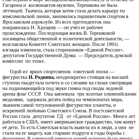
Гагарина и космонавтов-мужчин, Терешкова не была
лётчицей. Ткачиха, которая затем стала делать карьеру по
комсомольской линии, занималась парашютным спортом в
Ярославском аэроклубе. Из всех претенденток она
понравилась Н. Хрущеву — он учёл ее рабочее
происхождение. Последующая жизнь В. Терешковой
посвящена общественной и политической деятельности, —
возглавляла Комитет Советских женщин. После 1991г.
взгляды изменила, стала сторонником «Единой России»,
депутатом Государственной Думы — Председатель думской
комиссии по этике.
Одой из ярких спортсменок советской эпохи —
фигуристка
И. Роднина,
неоднократно стоящая на высшей
ступени пьедестала почета и со слезами на глазах смотрящая
на поднимающийся под звуки гимна под своды ледовой
арены флаг СССР. Она завоевала три золотые олимпийскими
медалями, одержала десять побед на чемпионатах мира,
званием самой титулованной фигуристки планеты, и
искренней любовью Советского Союза. В постсоветской
России стала депутатом ГД от «Единой России». Много лет
работала в США, имеет американское гражданство, там живут
её дети. То есть Советская власть вывела их в люди, а они не
стали на ее защиту, как старшие подруги в годы борьбы с
фашизмом. В советский периода нашей истории было много