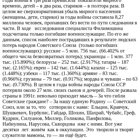
годы войны в три раза превысила показатели мирного
времени, детей – в два раза, стариков – в полтора раза. В
целом же сверхнормативная убыль мирного населения
(женщины, дети, старики) за годы войны составила 8,27
миллиона человек, пропавших без вести по пути следования в
части. В ходе исследования специалиста Филимошина
подсчитаны только погибшие военнослужащие. По его же
данным, список наиболее пострадавших в результате людских
потерь народов Советского Союза (только погибших
военнослужащих): русские – 5 млн. 756 тыс. (66.402% от
общего числа безвозвратных потерь); украинцы – 1 млн. 377
тыс. (15.890%); белорусы – 252 тыс. (2.917%); татары – 187
тыс. (2.165%); евреи – 142 тыс. (1.644%); казахи – 125 тыс.
(1.448%); узбеки – 117 тыс. (1.360%); армяне – 83 тыс.
(0.966%); грузины – 79 тыс. (0.917%); мордва и чуваши – по 63
тыс. (0.730%). В целом в годы войны народы Союза ССР
потеряли около 27 млн. своих сынов и дочерей. После развала
страны в 1991г. невольно приходит мысль – За что гибли
Советские граждане? – За нашу единую Родину — Советский
Союз, или за то, что сотворили с нами: Ельцин, Кравчук,
Шушкевич, Бурбулис, Гайдар, Шохин, Шахрай, Чубайс, Греф,
Кудрин, Силуанов, Миллер, Голикова, Панфилова,
Набиулина, Нарусова, Скворцова иже с ними. Вот уже
десятки лет живём как в оккупации. Это творили и творят
служители мамоны, то — ли ещё будет.