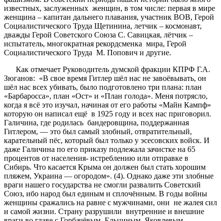
известных, заслуженных женщин, в том числе: первая в мире
женщина – капитан дальнего плавания, участник ВОВ, Герой
Социалистического Труда Щетинина, летчик – космонавт,
дважды Герой Советского Союза С. Савицкая, лётчик –
испытатель, многократная рекордсменка мира, Герой
Социалистического Труда М. Попович и другие.
Как отмечает Руководитель думской фракции КПРФ Г.А.
Зюганов: «В свое время Гитлер шёл нас не завоёвывать, он
шёл нас всех убивать, было подготовлено три плана: план
«Барбаросса», план «Ост» и «План голода». Меня потрясло,
когда я всё это изучал, начиная от его работы «Майн Кампф»
которую он написал ещё в 1925 году и всех нас приговорил.
Галичина, где родилась бандеровщина, поддержанная
Гитлером, — это был самый злобный, отвратительный,
карательный пёс, который был только у эсесовских войск. И
даже Галичина по его приказу подлежала зачистке на 65
процентов от населения- истреблению или отправке в
Сибирь. Что касается Крыма он должен был стать хорошим
пляжем, Украина — огородом». (4). Однако даже эти злобные
враги нашего государства не смогли развалить Советский
Союз, ибо народ был единым и сплочённым. В годы войны
женщины сражались на равне с мужчинами, они не жалея сил
и самой жизни. Страну разрушили внутренние и внешние
враги во главе с Горбачёвым, Ельциным, Яковлевым,