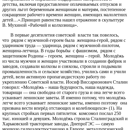
детства, включая предоставление оплачиваемых отпусков и
других льгот беременным женщинам и матерям, постепенное
сокращение рабочего времени женщин, имеющих малолетних
детей…».Принцип равенства нашел отражение в скульптуре
В. Мухиной «Рабочий и колхозница».
В первые десятилетия советской власти так повелось,
что рядом с мужчиной-героем была женщина-герой, рядом с
ударником труда — ударница, рядом с мужчиной-пилотом,
женщина-летчица. В годы борьбы с фашизмом, рядом с
защитником Родины – героем, женщина – герой. Молодёжь
из числа мужчин и женщин участвовали в создании фабрик и
заводов, создавали колхозы и совхозы, строили и подымали
промышленность и сельское хозяйство, учились сами и учили
детей, вели активную пропагандистскую работу по
укреплению Советской власти. Иосиф Виссарионович Сталин
говорил: «Молодёжь – наша будущность, наша надежда,
товарищи — она свободна от старого груза и она легче всего
усваивает ленинские заветы. И именно потому, что молодёжь
легче всего усваивает ленинские заветы, именно поэтому она
призвана вести вперёд отстающих и колеблющихся» (1). На
крупных стройках первых пятилеток комсомол послал 250
тыс. юношей и девушек. Молодёжь строила Сталинградский и
Харьковский тракторные заводы, ДнепроГЭС — самую
мощную гидроэлектростанцию в Европе, металлургический