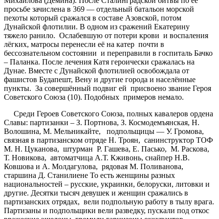
Михайлова (Дёмина). После Сталинградской битвы по её
просьбе зачислена в 369 — отдельный батальон морской
пехоты который сражался в составе Азовской, потом
Дунайской флотилии. В одном из сражений Екатерину
тяжело ранило. Ослабевшую от потери крови и воспаления
лёгких, матросы перенесли её на катер почти в
бессознательном состоянии и переправили в госпиталь Бачко
– Паланка. После лечения Катя героически сражалась на
Дунае. Вместе с Дунайской флотилией освобождала от
фашистов Будапешт, Вену и другие города и населённые
пункты. За совершённый подвиг ей присвоено звание Героя
Советского Союза (10). Подобных примеров немало.
Среди Героев Советского Союза, полных кавалеров ордена
Славы: партизанки – З. Портнова, З. Космодемъянская, Н.
Волошина, М. Мельникайте, подпольщицы — У. Громова,
связная в партизанском отряде Н. Троян, санинструктор ТОФ
М. Н. Цуканова, штурман Р. Гашева, Е. Пасько, М. Раскова,
Т. Новикова, автоматчица А.Т. Кживонь, снайпер Н.В.
Ковшова и А. Молдагулова, рядовая М. Поливанова,
старшина Д. Станилиене То есть женщины разных
национальностей – русские, украинки, белоруски, литовки и
другие. Десятки тысяч девушек и женщин сражались в
партизанских отрядах, вели подпольную работу в тылу врага.
Партизаны и подпольщики вели разведку, пускали под откос