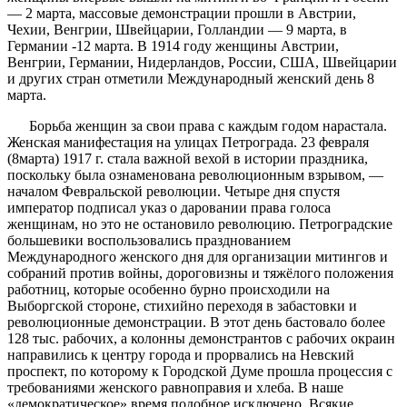
— 2 марта, массовые демонстрации прошли в Австрии,
Чехии, Венгрии, Швейцарии, Голландии — 9 марта, в
Германии -12 марта. В 1914 году женщины Австрии,
Венгрии, Германии, Нидерландов, России, США, Швейцарии
и других стран отметили Международный женский день 8
марта.
Борьба женщин за свои права с каждым годом нарастала.
Женская манифестация на улицах Петрограда. 23 февраля
(8марта) 1917 г. стала важной вехой в истории праздника,
поскольку была ознаменована революционным взрывом, —
началом Февральской революции. Четыре дня спустя
император подписал указ о даровании права голоса
женщинам, но это не остановило революцию. Петроградские
большевики воспользовались празднованием
Международного женского дня для организации митингов и
собраний против войны, дороговизны и тяжёлого положения
работниц, которые особенно бурно происходили на
Выборгской стороне, стихийно переходя в забастовки и
революционные демонстрации. В этот день бастовало более
128 тыс. рабочих, а колонны демонстрантов с рабочих окраин
направились к центру города и прорвались на Невский
проспект, по которому к Городской Думе прошла процессия с
требованиями женского равноправия и хлеба. В наше
«демократическое» время подобное исключено. Всякие