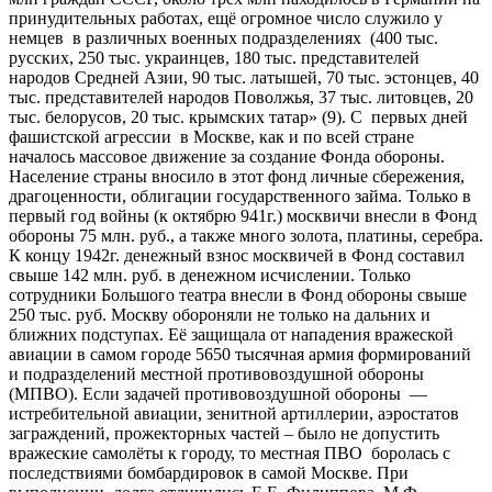
принудительных работах, ещё огромное число служило у
немцев в различных военных подразделениях (400 тыс.
русских, 250 тыс. украинцев, 180 тыс. представителей
народов Средней Азии, 90 тыс. латышей, 70 тыс. эстонцев, 40
тыс. представителей народов Поволжья, 37 тыс. литовцев, 20
тыс. белорусов, 20 тыс. крымских татар» (9). С первых дней
фашистской агрессии в Москве, как и по всей стране
началось массовое движение за создание Фонда обороны.
Население страны вносило в этот фонд личные сбережения,
драгоценности, облигации государственного займа. Только в
первый год войны (к октябрю 941г.) москвичи внесли в Фонд
обороны 75 млн. руб., а также много золота, платины, серебра.
К концу 1942г. денежный взнос москвичей в Фонд составил
свыше 142 млн. руб. в денежном исчислении. Только
сотрудники Большого театра внесли в Фонд обороны свыше
250 тыс. руб. Москву обороняли не только на дальних и
ближних подступах. Её защищала от нападения вражеской
авиации в самом городе 5650 тысячная армия формирований
и подразделений местной противовоздушной обороны
(МПВО). Если задачей противовоздушной обороны —
истребительной авиации, зенитной артиллерии, аэростатов
заграждений, прожекторных частей – было не допустить
вражеские самолёты к городу, то местная ПВО боролась с
последствиями бомбардировок в самой Москве. При