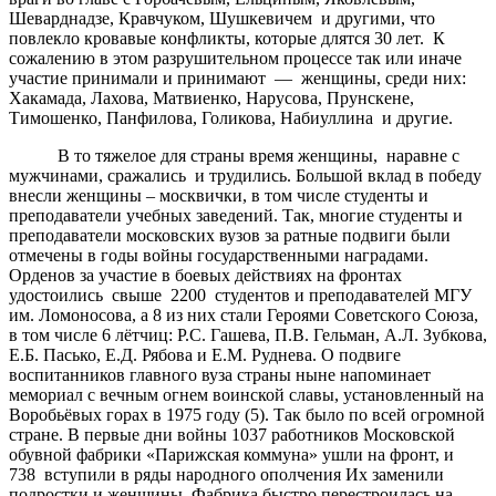
Шеварднадзе, Кравчуком, Шушкевичем и другими, что
повлекло кровавые конфликты, которые длятся 30 лет. К
сожалению в этом разрушительном процессе так или иначе
участие принимали и принимают — женщины, среди них:
Хакамада, Лахова, Матвиенко, Нарусова, Прунскене,
Тимошенко, Панфилова, Голикова, Набиуллина и другие.
В то тяжелое для страны время женщины, наравне с
мужчинами, сражались и трудились. Большой вклад в победу
внесли женщины – москвички, в том числе студенты и
преподаватели учебных заведений. Так, многие студенты и
преподаватели московских вузов за ратные подвиги были
отмечены в годы войны государственными наградами.
Орденов за участие в боевых действиях на фронтах
удостоились свыше 2200 студентов и преподавателей МГУ
им. Ломоносова, а 8 из них стали Героями Советского Союза,
в том числе 6 лётчиц: Р.С. Гашева, П.В. Гельман, А.Л. Зубкова,
Е.Б. Пасько, Е.Д. Рябова и Е.М. Руднева. О подвиге
воспитанников главного вуза страны ныне напоминает
мемориал с вечным огнем воинской славы, установленный на
Воробьёвых горах в 1975 году (5). Так было по всей огромной
стране. В первые дни войны 1037 работников Московской
обувной фабрики «Парижская коммуна» ушли на фронт, и
738 вступили в ряды народного ополчения Их заменили
подростки и женщины. Фабрика быстро перестроилась на