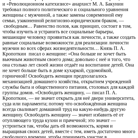
и «Революционном катехизисе» анархист М. А. Бакунин
требовал полного политического и социального уравнения
женщины с мужчиной, а также замены современной ему
семьи, узаконенной религиозно-юридическим браком, —
свободным… Равенство полов, как принцип, состоит в том,
чтобы изучить и устранить все социальные барьеры,
мешающие человеку проявиться как личности, а также создать
равные социальные возможности для реализации личности
мужчин во всех сферах жизнедеятельности… Князь П. А.
Кропоткин писал о женщине: «Она больше не хочет быть
вьючным животным своего дома; довольно с неё и того, что
она столько лет своей жизни отдаёт на воспитание детей. Она
не хочет больше быть в доме кухаркой, судомойкой,
горничной! Освободить женщин предполагалось
механизацией домашнего хозяйства, открытием учреждений
службы быта и общественного питания, столовых для каждой
группы домов. «Освободить женщину, — писал П. А.
Кропоткин, — не значит открыть для неё двери университета,
суда или парламента; потому что освобождённая женщина
всегда сваливает домашний труд на какую-нибудь другую
женщину. Освободить женщину — значит избавить её от
отупляющего труда кухни и прачечной; это значит —
устроиться так, чтобы дать ей возможность, кормя и
выращивая своих детей, вместе с тем, иметь достаточно много
свободного времени, чтобы принимать участие в