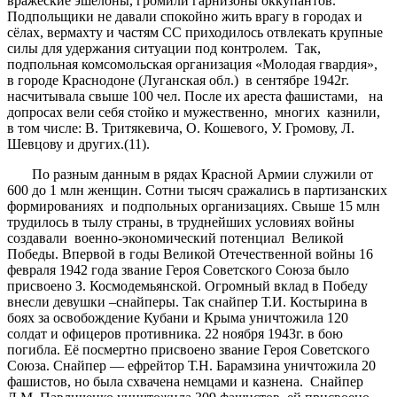
вражеские эшелоны, громили гарнизоны оккупантов.
Подпольщики не давали спокойно жить врагу в городах и
сёлах, вермахту и частям СС приходилось отвлекать крупные
силы для удержания ситуации под контролем. Так,
подпольная комсомольская организация «Молодая гвардия»,
в городе Краснодоне (Луганская обл.) в сентябре 1942г.
насчитывала свыше 100 чел. После их ареста фашистами, на
допросах вели себя стойко и мужественно, многих казнили,
в том числе: В. Тритякевича, О. Кошевого, У. Громову, Л.
Шевцову и других.(11).
По разным данным в рядах Красной Армии служили от
600 до 1 млн женщин. Сотни тысяч сражались в партизанских
формированиях и подпольных организациях. Свыше 15 млн
трудилось в тылу страны, в труднейших условиях войны
создавали военно-экономический потенциал Великой
Победы. Впервой в годы Великой Отечественной войны 16
февраля 1942 года звание Героя Советского Союза было
присвоено З. Космодемьянской. Огромный вклад в Победу
внесли девушки –снайперы. Так снайпер Т.И. Костырина в
боях за освобождение Кубани и Крыма уничтожила 120
солдат и офицеров противника. 22 ноября 1943г. в бою
погибла. Её посмертно присвоено звание Героя Советского
Союза. Снайпер — ефрейтор Т.Н. Барамзина уничтожила 20
фашистов, но была схвачена немцами и казнена. Снайпер