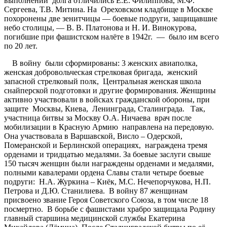
выполнении долга отличились Е.Е. Филиппова, М.Ф.
Сергеева, Т.В. Митина. На Ореховском кладбище в Москве
похоронены две зенитчицы — боевые подруги, защищавшие
небо столицы, — В. В. Платонова и Н. И. Винокурова,
погибшие при фашистском налёте в 1942г. — было им всего
по 20 лет.
В войну были сформированы: 3 женских авиаполка,
женская добровольческая стрелковая бригада, женский
запасной стрелковый полк, Центральная женская школа
снайперской подготовки и другие формирования. Женщины
активно участвовали в войсках гражданской обороны, при
защите Москвы, Киева, Ленинграда, Сталинграда. Так,
участница битвы за Москву О.А. Ничаева врач после
мобилизации в Красную Армию направлена на передовую.
Она участвовала в Варшавской, Висло – Одерской,
Померанской и Берлинской операциях, награждена тремя
орденами и тридцатью медалями. За боевые заслуги свыше
150 тысяч женщин были награждены орденами и медалями,
полными кавалерами ордена Славы стали четыре боевые
подруги: Н.А. Журкина – Киёк, М.С. Нечепорчукова, Н.П.
Петрова и Д.Ю. Станилиева. В войну 87 женщинам
присвоено звание Героя Советского Союза, в том числе 18
посмертно. В борьбе с фашистами храбро защищала Родину
главный старшина медицинской службы Екатерина