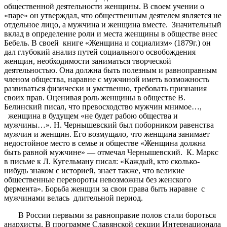
общественной деятельности женщины. В своем учении о
«паре» он утверждал, что общественным деятелем является не
отдельное лицо, а мужчина и женщина вместе. Значительный
вклад в определение роли и места женщины в обществе внес
Бебель. В своей книге «Женщина и социализм» (1879г.) он
дал глубокий анализ путей социального освобождения
женщин, необходимости заниматься творческой
деятельностью. Она должна быть полезным и равноправным
членом общества, наравне с мужчиной иметь возможность
развиваться физически и умственно, требовать признания
своих прав. Оценивая роль женщины в обществе В.
Белинский писал, что превосходство мужчин мнимое…,
женщина в будущем «не будет рабою общества и
мужчины…». Н. Чернышевский был поборником равенства
мужчин и женщин. Его возмущало, что женщина занимает
недостойное место в семье и обществе «Женщина должна
быть равной мужчине» — отмечал Чернышевский. К. Маркс
в письме к Л. Кугельману писал: «Каждый, кто сколько-
нибудь знаком с историей, знает также, что великие
общественные перевороты невозможны без женского
фермента». Борьба женщин за свои права быть наравне с
мужчинами велась длительной период.
В России первыми за равноправие полов стали бороться
анархисты. В программе Славянской секции Интернационала