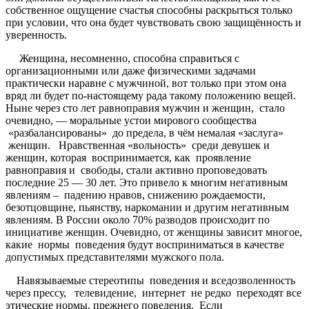
собственное ощущение счастья способны раскрыться только
при условии, что она будет чувствовать свою защищённость и
уверенность.
Женщина, несомненно, способна справиться с
организационными или даже физическими задачами
практически наравне с мужчиной, вот только при этом она
вряд ли будет по-настоящему рада такому положению вещей.
Ныне через сто лет равноправия мужчин и женщин, стало
очевидно, — моральные устои мирового сообщества
«разбалансированы» до предела, в чём немалая «заслуга»
женщин. Нравственная «вольность» среди девушек и
женщин, которая воспринимается, как проявление
равноправия и свободы, стали активно проповедовать
последние 25 — 30 лет. Это привело к многим негативным
явлениям – падению нравов, снижению рождаемости,
безотцовщине, пьянству, наркомании и другим негативным
явлениям. В России около 70% разводов происходит по
инициативе женщин. Очевидно, от женщины зависит многое,
какие нормы поведения будут восприниматься в качестве
допустимых представителями мужского пола.
Навязываемые стереотипы поведения и вседозволенность
через прессу, телевидение, интернет не редко переходят все
этические нормы, прежнего поведения. Если