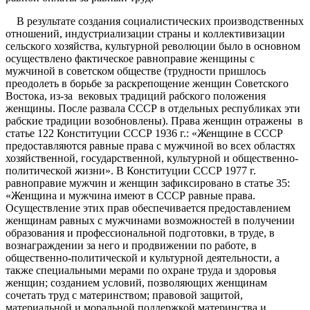
В результате создания социалистических производственных
отношений, индустриализации страны и коллективизации
сельского хозяйства, культурной революции было в основном
осуществлено фактическое равноправие женщины с
мужчиной в советском обществе (трудности пришлось
преодолеть в борьбе за раскрепощение женщин Советского
Востока, из-за вековых традиций рабского положения
женщины. После развала СССР в отдельных республиках эти
рабские традиции возобновлены). Права женщин отражены в
статье 122 Конституции СССР 1936 г.: «Женщине в СССР
предоставляются равные права с мужчиной во всех областях
хозяйственной, государственной, культурной и общественно-
политической жизни». В Конституции СССР 1977 г.
равноправие мужчин и женщин зафиксировано в статье 35:
«Женщина и мужчина имеют в СССР равные права.
Осуществление этих прав обеспечивается предоставлением
женщинам равных с мужчинами возможностей в получении
образования и профессиональной подготовки, в труде, в
вознаграждении за него и продвижении по работе, в
общественно-политической и культурной деятельности, а
также специальными мерами по охране труда и здоровья
женщин; созданием условий, позволяющих женщинам
сочетать труд с материнством; правовой защитой,
материальной и моральной поддержкой материнства и