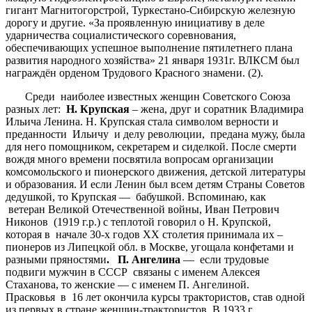
гигант Магнитогорстрой, Туркестано-Сибирскую железную
дорогу и другие. «За проявленную инициативу в деле
ударничества социалистического соревнования,
обеспечивающих успешное выполнение пятилетнего плана
развития народного хозяйства» 21 января 1931г. ВЛКСМ был
награждён орденом Трудового Красного знамени. (2).
Среди наиболее известных женщин Советского Союза
разных лет:
Н. Крупская
– жена, друг и соратник Владимира
Ильича Ленина. Н. Крупская стала символом верности и
преданности Ильичу и делу революции, предана мужу, была
для него помощником, секретарем и сиделкой. После смерти
вождя много времени посвятила вопросам организации
комсомольского и пионерского движения, детской литературы
и образования. И если Ленин был всем детям Страны Советов
дедушкой, то Крупская — бабушкой. Вспоминаю, как
ветеран Великой Отечественной войны, Иван Петрович
Никонов (1919 г.р.) с теплотой говорил о Н. Крупской,
которая в начале 30-х годов ХХ столетия принимала их –
пионеров из Липецкой обл. в Москве, угощала конфетами и
разными пряностями
. П. Ангелина
— если трудовые
подвиги мужчин в СССР связаны с именем Алексея
Стаханова, то женские — с именем П. Ангелиной.
Прасковья в 16 лет окончила курсы трактористов, став одной
из первых в стране женщин-трактористов. В 1933 г.