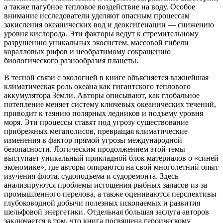
а также пагубное тепловое воздействие на воду. Особое
внимание исследователи уделяют опасным процессам
закисления океанических вод и деоксигенации — снижению
уровня кислорода. Эти факторы ведут к стремительному
разрушению уникальных экосистем, массовой гибели
коралловых рифов и необратимому сокращению
биологического разнообразия планеты.
В тесной связи с экологией в книге объясняется важнейшая
климатическая роль океана как гигантского теплового
аккумулятора Земли. Авторы описывают, как глобальное
потепление меняет систему ключевых океанических течений,
приводит к таянию полярных ледников и подъему уровня
моря. Эти процессы ставят под угрозу существование
прибрежных мегаполисов, превращая климатические
изменения в фактор прямой угрозы международной
безопасности. Логическим продолжением этой темы
выступает уникальный прикладной блок материалов о «синей
экономике», где авторы опираются на свой многолетний опыт
изучения флота, судоподъема и судоремонта. Здесь
анализируются проблемы истощения рыбных запасов из-за
промышленного перелова, а также оцениваются перспективы
глубоководной добычи полезных ископаемых и развития
шельфовой энергетики. Отдельная большая заслуга авторов
заключается в том, что книга посвящена героическому