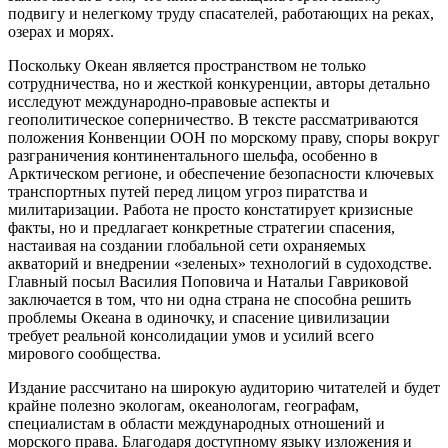
подвигу и нелегкому труду спасателей, работающих на реках,
озерах и морях.
Поскольку Океан является пространством не только
сотрудничества, но и жесткой конкуренции, авторы детально
исследуют международно-правовые аспекты и
геополитическое соперничество. В тексте рассматриваются
положения Конвенции ООН по морскому праву, споры вокруг
разграничения континентального шельфа, особенно в
Арктическом регионе, и обеспечение безопасности ключевых
транспортных путей перед лицом угроз пиратства и
милитаризации. Работа не просто констатирует кризисные
факты, но и предлагает конкретные стратегии спасения,
настаивая на создании глобальной сети охраняемых
акваторий и внедрении «зеленых» технологий в судоходстве.
Главный посыл Василия Поповича и Натальи Гавриковой
заключается в том, что ни одна страна не способна решить
проблемы Океана в одиночку, и спасение цивилизации
требует реальной консолидации умов и усилий всего
мирового сообщества.
Издание рассчитано на широкую аудиторию читателей и будет
крайне полезно экологам, океанологам, географам,
специалистам в области международных отношений и
морского права. Благодаря доступному языку изложения и