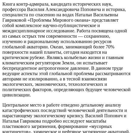
Книга контр-адмирала, кандидата исторических наук,
профессора Василия Александровича Поповича и историка,
специалиста по спасению на водах Натальи Васильевны
Гавриковой «Проблемы Мирового океана» представляет
собой комплексное научно-публицистическое и
междисциплинарное исследование. Работа посвящена одной
из самых острых тем современности — сохранению,
изучению и рациональному использованию ресурсов
глобальной акватории. Океан, занимающий более 70%
поверхности нашей планеты, сегодня находится на
критическом рубеже. Являясь колыбелью жизни и главным
климатическим регулятором Земли, он испытывает
беспрецедентное антропогенное давление. В данном труде
ведущие аспекты этой глобальной проблемы рассматриваются
авторами не изолированно, а в тесной взаимосвязи
экологических, экономических, технологических и
политических факторов, определяющих будущее человеческой
цивилизации.
Центральное место в работе отведено детальному анализу
катастрофических последствий человеческой деятельности и
нарастающему экологическому кризису. Василий Попович и
Наталья Гаврикова подробно исследуют масштабы
пластикового загрязнения, формирование «мусорных
континентов», химическое и нефтяное загрязнение акваторий,