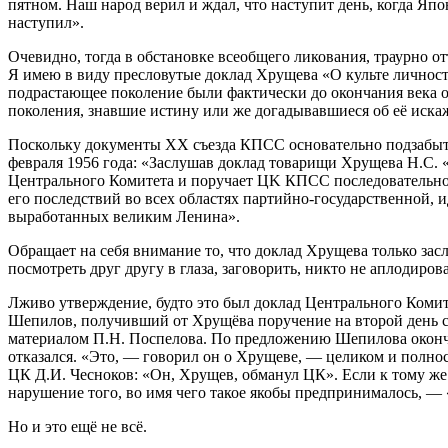
пятном. Наш народ верил и ждал, что наступит день, когда Япон
наступил».
Очевидно, тогда в обстановке всеобщего ликования, траурно от
Я имею в виду пресловутые доклад Хрущева «О культе личнос
подрастающее поколение были фактически до окончания века 
поколения, знавшие истину или же догадывавшиеся об её искажен
Поскольку документы ХХ съезда КПСС основательно подзабыты, 
февраля 1956 года: «Заслушав доклад товарищи Хрущева Н.С. 
Центрального Комитета и поручает ЦK КПСС последовательно
его последствий во всех областях партийно-государственной,
выработанных великим Ленина».
Обращает на себя внимание то, что доклад Хрущева только зас
посмотреть друг другу в глаза, заговорить, никто не аплодиров
Лживо утверждение, будто это был доклад Центрального Комите
Шепилов, получивший от Хрущёва поручение на второй день съ
материалом П.Н. Поспелова. По предложению Шепилова оконч
отказался. «Это, — говорил он о Хрущеве, — целиком и полнос
ЦК Д.И. Чесноков: «Он, Хрущев, обманул ЦК». Если к тому же 
нарушение того, во имя чего такое якобы предпринималось, 
Но и это ещё не всё.