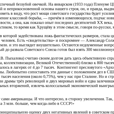
еспечный беззубой овечкой. На январском (1933 года) Пленуме 
 и неприкосновенной основы нашего строя, он, и правда, выдви
«иметь в виду, что рост мощи советского государства будет уси
ление классовой борьбы, — причём в изменяющихся, подчас новы
вости, а она, как показал опыт последних десятилетий XX века
иком, то время как Хрущёву в этом смысле, говоря по-русски, м
в которой задействована ложь фантастических размеров, стала
 человек. Есть «свидетельства» и поскромнее — Александр Со
лн. и это выглядит внушительно. Остаются недоуменные вопросы:
орый до развала Советского Союза готов был взять 300 миллионн
.В. Пыхалова) считаю своим долгом дать здесь объективную спр
 коллективизации, Великой Отечественной) близко к 800 тысяч.
алось в лагерях от 4 до 7 тысяч. Контингент пресловутого «Архи
аны. Любопытно сопоставить эти данные с положением дел в США
тысяч населения (около 0,75%), чем у нас при Сталине. Но и стра
ии драмы трёх революций и двух мировых войн и едва залечивше
тельных вторжений, извлечь колоссальный экономический выигры
ми американцы. И что интересно, в сторону увеличения. Так, 
а 3 млн. больше, чем когда-либо в СССР!»
принципиальную оценку двух негативных явлений в советском пр