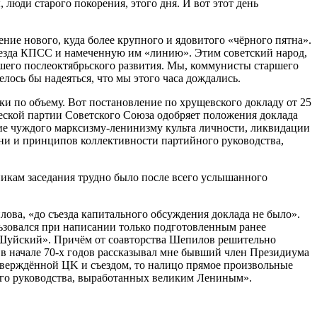
 люди старого покорения, этого дня. И вот этот день
ение нового, куда более крупного и ядовитого «чёрного пятна».
съезда КПСС и намеченную им «линию». Этим советский народ,
шего послеоктябрьского развития. Мы, коммунисты старшего
елось бы надеяться, что мы этого часа дождались.
ки по объему. Вот постановление по хрущевского докладу от 25
еской партии Советского Союза одобряет положения доклада
е чуждого марксизму-ленинизму культа личности, ликвидации
зни и принципов коллективности партийного руководства,
тникам заседания трудно было после всего услышанного
лова, «до съезда капитального обсуждения доклада не было».
ьзовался при написании только подготовленным ранее
Шуйский». Причём от соавторства Шепилов решительно
о в начале 70-х годов рассказывал мне бывший член Президиума
утверждённой ЦK и съездом, то налицо прямое произвольные
ого руководства, выработанных великим Лениным».