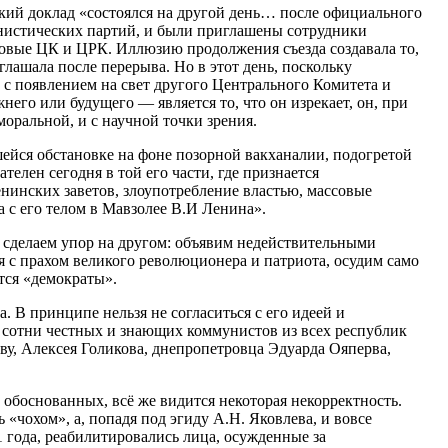
ский доклад «состоялся на другой день… после официального
мунистических партий, и были приглашены сотрудники
вые ЦК и ЦРК. Иллюзию продолжения съезда создавала то,
глашала после перерыва. Но в этот день, поскольку
ь с появлением на свет другого Центрального Комитета и
го или будущего — является то, что он изрекает, он, при
моральной, и с научной точки зрения.
шейся обстановке на фоне позорной вакханалии, подогретой
елен сегодня в той его части, где признается
нинских заветов, злоупотребление властью, массовые
 с его телом в Мавзолее В.И Ленина».
а сделаем упор на другом: объявим недействительными
 с прахом великого революционера и патриота, осудим само
тся «демократы».
 В принципе нельзя не согласиться с его идеей и
и сотни честных и знающих коммунистов из всех республик
ву, Алексея Голикова, днепропетровца Эдуарда Ояперва,
 обоснованных, всё же видится некоторая некорректность.
«чохом», а, попадя под эгиду А.Н. Яковлева, и вовсе
1 года, реабилитировались лица, осужденные за