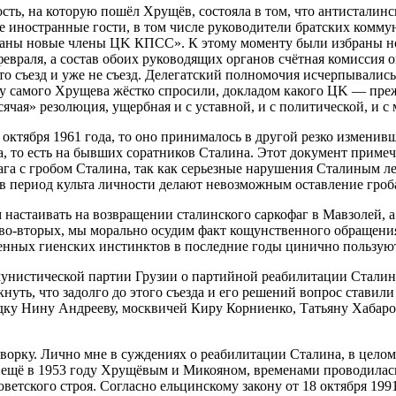
сть, на которую пошёл Хрущёв, состояла в том, что антисталин
все иностранные гости, в том числе руководители братских ком
аны новые члены ЦK КПСС». К этому моменту были избраны но
февраля, а состав обоих руководящих органов счётная комиссия о
 что съезд и уже не съезд. Делегатский полномочия исчерпывалис
 самого Хрущева жёстко спросили, докладом какого ЦK — прежне
ячая» резолюция, ущербная и с уставной, и с политической, и с 
 октября 1961 года, то оно принималось в другой резко изменив
 то есть на бывших соратников Сталина. Этот документ примечат
га с гробом Сталина, так как серьезные нарушения Сталиным ле
в период культа личности делают невозможным оставление гроба
м настаивать на возвращении сталинского саркофаг в Мавзолей, 
во-вторых, мы морально осудим факт кощунственного обращения
менных гиенских инстинктов в последние годы цинично пользую
унистической партии Грузии о партийной реабилитации Сталина.
нуть, что задолго до этого съезда и его решений вопрос ставил
адку Нину Андрееву, москвичей Киру Корниенко, Татьяну Хабаро
оворку. Лично мне в суждениях о реабилитации Сталина, в целом
я ещё в 1953 году Хрущёвым и Микояном, временами проводилась 
ветского строя. Согласно ельцинскому закону от 18 октября 199