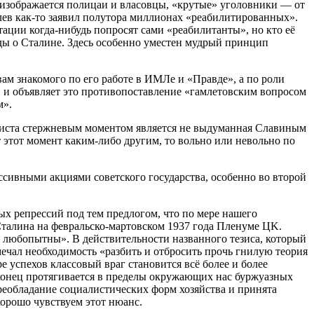
о изображается полицаи и власовцы, «крутые» уголовники — от
ев как-то заявил полутора миллионах «реабилитированных».
ции когда-нибудь попросят сами «реабилитанты», но кто её
вды о Сталине. Здесь особенно уместен мудрый принцип
ам знакомого по его работе в ИМЛе и «Правде», а по роли
 и объявляет это противопоставление «гамлетовским вопросом
м».
униста стержневым моментом является не выдуманная Славиным
 этот момент каким-либо другим, то вольно или невольно по
ссивными акциями советского государства, особенно во второй
х репрессий под тем предлогом, что по мере нашего
 Сталина на февральско-мартовском 1937 года Пленуме ЦK.
не любопытны». В действительности названного тезиса, который
тмечал необходимость «разбить и отбросить прочь гнилую теория
е успехов классовый враг становится всё более и более
ё конец протягивается в пределы окружающих нас буржуазных
преобладание социалистических форм хозяйства и принята
хорошо чувствуем этот нюанс.