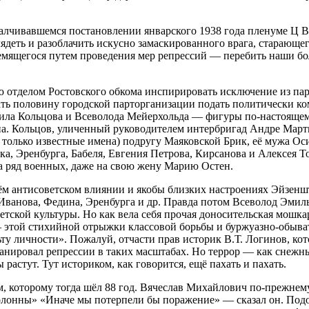
малчивавшемся постановлении январского 1938 года пленуме Ц В
лядеть и разоблачить искусно замаскированного врага, старающе
стремящегося путем проведения мер репрессий — перебить наши 
ю отделом Ростовского обкома инспирировать исключение из па
вать половину городской парторганизации подать политически к
хаила Кольцова и Всеволода Мейерхольда — фигуры по-настоящ
на. Кольцов, уличенный руководителем интербригад Андре Марти
у только известные имена) подругу Маяковской Брик, её мужа Ос
а, Эренбурга, Бабеля, Евгения Петрова, Кирсанова и Алексея То
а ряд военных, даже на свою жену Марию Oстен.
оём антисоветском влиянии и якобы близких настроениях Эйзенш
анова, Федина, Эренбурга и др. Правда потом Всеволод Эмилье
тской культуры. Но как вела себя прочая доносительская мошкар
— этой стихийной отрыжки классовой борьбы и буржуазно-обыва
ьту личности». Пожалуй, отчасти прав историк В.Т. Логинов, ко
анировал репрессии в таких масштабах. Но террор — как снежный
 растут. Тут историком, как говорится, ещё пахать и пахать.
ым, которому тогда шёл 88 год. Вячеслав Михайлович по-прежне
колонны» «Иначе мы потерпели бы поражение» — сказал он. Под