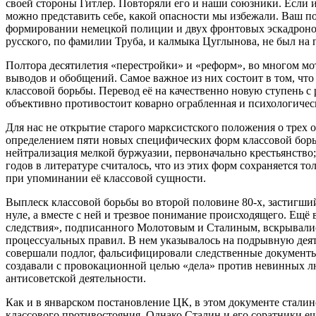
своей стороны Гитлер. Повторяли его и наши союзники. Если 
можно представить себе, какой опасности мы избежали. Ваш по
формировании немецкой полиции и двух фронтовых эскадронов
русского, по фамилии Труба, и калмыка Цуглынова, не был на 
Полтора десятилетия «перестройки» и «реформ», во многом м
выводов и обобщений. Самое важное из них состоит в том, что
классовой борьбы. Перевод её на качественно новую ступень с
объективно противостоит коварно ограбленная и психологичес
Для нас не открытие старого марксистского положения о трех
определением пяти новых специфических форм классовой борьбы
нейтрализация мелкой буржуазии, первоначально крестьянство;
годов в литературе считалось, что из этих форм сохраняется
при упоминании её классовой сущности.
Выплеск классовой борьбы во второй половине 80-х, застигший
нуле, а вместе с ней и трезвое понимание происходящего. Ещё
следствия», подписанного Молотовым и Сталиным, вскрывалис
процессуальных правил. В нем указывалось на подрывную дея
совершали подлог, фальсифицировали следственные документы,
создавали с провокационной целью «дела» против невинных люд
антисоветской деятельности.
Как и в январском постановление ЦК, в этом документе стали
классового противостояния. Однако Сталин и его соратники е