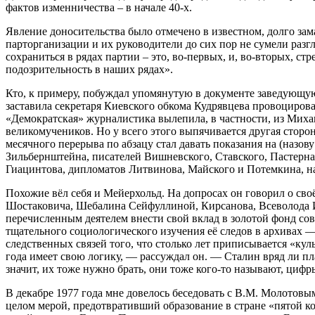
фактов изменничества – в начале 40-х.
Явление доносительства было отмечено в известном, долго за
парторганизации и их руководители до сих пор не сумели разг
сохраниться в рядах партии – это, во-первых, и, во-вторых, 
подозрительность в наших рядах».
Кто, к примеру, побуждал упомянутую в документе заведующу
заставила секретаря Киевского обкома Кудрявцева провоциро
«Демократская» журналистика вылепила, в частности, из Ми
великомучеников. Но у всего этого выпячивается другая сторо
месячного перерыва по абзацу стал давать показания на (назов
Зильбернштейна, писателей Вишневского, Ставского, Пастернак
Гиацинтова, дипломатов Литвинова, Майского и Потемкина, н
Похожие вёл себя и Мейерхольд. На допросах он говорил о св
Шостаковича, Шебалина Сейфуллиной, Кирсанова, Всеволода Ив
перечисленным деятелем внести свой вклад в золотой фонд сове
тщательного социологического изучения её следов в архивах 
следственных связей того, что столько лет приписывается «кул
года имеет свою логику, — рассуждал он. — Сталин вряд ли пл
значит, их тоже нужно брать, они тоже кого-то называют, цифры
В декабре 1977 года мне довелось беседовать с В.М. Молотов
целом мерой, предотвративший образование в стране «пятой 