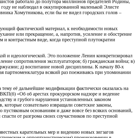
ашистов работало до полутора миллионов предателей Родины,
42 году не наблюдал в оккупированной маленькой Элисте
ника Хомутникова, если бы не видел городских голов –
твующий фактический материал, к необходимости новых
тухание или прекращение, а, напротив, усиление и обострение
ом и контрастным виде, когда преступной плутократии
ской и идеологической. Это положение Ленин конкретизировал
ение сопротивления эксплуататоров; б) гражданская война; в)
уржуазии; д) воспитание новой дисциплины. К началу 80-х
щая партноменклатура всякий раз поеживаясь при упоминании
на тему её дальнейшие модификации фактически оказалась на
 ВКП(б) «Об об арестах прокурорском надзоре и ведение
одству и грубого нарушения установленных законом
 которые сознательно извращали советские законы,
о пустяковым основаниям и даже вовсе без всяких оснований,
 спасти от разгрома своих соучастников по преступной
звестных карательных мер и видению новых зигзагов
листическом и оппортунистическом) проникновении в