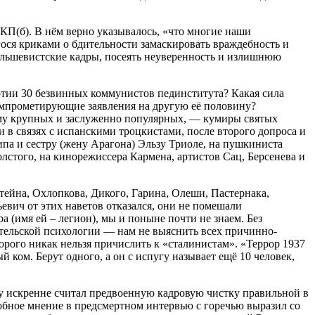
КП(б). В нём верно указывалось, «что многие наши
гося криками о бдительности замаскировать враждебность и
большевистские кадры, посеять неуверенность и излишнюю
ртии 30 безвинных коммунистов пединститута? Какая сила
омпрометирующие заявления на другую её половину?
ему крупных и заслуженно популярных, — кумиры святых
 в связях с испанскими троцкистами, после второго допроса и
ипа и сестру (жену Арагона) Эльзу Триоле, на пушкиниста
лстого, на кинорежиссера Кармена, артистов Сац, Берсенева и
тейна, Охлопкова, Дикого, Гарина, Олеши, Пастернака,
вич от этих наветов отказался, они не помешали
а (имя ей – легион), мы и поныне почти не знаем. Без
тельской психологии — нам не выяснить всех причинно-
торого никак нельзя причислить к «сталинистам». «Террор 1937
 ком. Берут одного, а он с испугу называет ещё 10 человек,
му искренне считал предвоенную кадровую чистку правильной в
обное мнение в предсмертном интервью с горечью выразил со