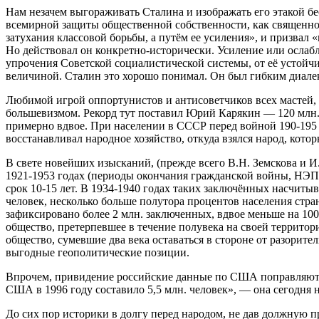
Нам незачем выгораживать Сталина и изображать его этакой б
всемирной защиты общественной собственности, как священной
затухания классовой борьбы, а путём ее усиления», и призвал 
Но действовал он конкретно-исторически. Усиление или ослаб
упрочения Советской социалистической системы, от её устойчи
величиной. Сталин это хорошо понимал. Он был гибким диалект
Любимой игрой оппортунистов и антисоветчиков всех мастей, 
большевизмом. Рекорд тут поставил Юрий Карякин — 120 млн.
примерно вдвое. При населении в СССР перед войной 190-195 м
восстанавливал народное хозяйство, откуда взялся народ, кот
В свете новейших изысканий, (прежде всего В.Н. Земскова и И
1921-1953 годах (периоды окончания гражданской войны, НЭПа,
срок 10-15 лет. В 1934-1940 годах таких заключённых насчитыв
человек, несколько больше полутора процентов населения стр
зафиксировано более 2 млн. заключенных, вдвое меньше на 100 
общество, претерпевшее в течение полувека на своей территор
общество, сумевшие два века оставаться в стороне от разори
выгодные геополитические позиции.
Впрочем, привидение российские данные по США поправляют са
США в 1996 году составило 5,5 млн. человек», — она сегодня н
До сих пор историки в долгу перед народом, не дав должную 