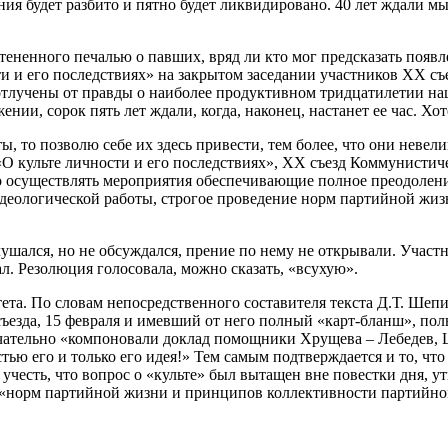
ия будет разбито и пятно будет ликвидировано. 40 лет ждали мы,
тененного печалью о павших, вряд ли кто мог предсказать появл
ти и его последствиях» на закрытом заседании участников ХХ 
отлучены от правды о наиболее продуктивном тридцатилетии на
ии, сорок пять лет ждали, когда, наконец, настанет ее час. Хот
то позволю себе их здесь привести, тем более, что они невели
«О культе личности и его последствиях», ХХ съезд Коммунистич
 осуществлять мероприятия обеспечивающие полное преодолени
 идеологической работы, строгое проведение норм партийной жи
лушался, но не обсуждался, прение по нему не открывали. Учас
ал. Резолюция голосовала, можно сказать, «всухую».
та. По словам непосредственного составителя текста Д.Т. Шепи
езда, 15 февраля и имевший от него полный «карт-бланш», пол
ательно «компоновали доклад помощники Хрущева – Лебедев, 
тью его и только его идея!» Тем самым подтверждается и то, чт
учесть, что вопрос о «культе» был вытащен вне повестки дня, 
— «норм партийной жизни и принципов коллективности партийн