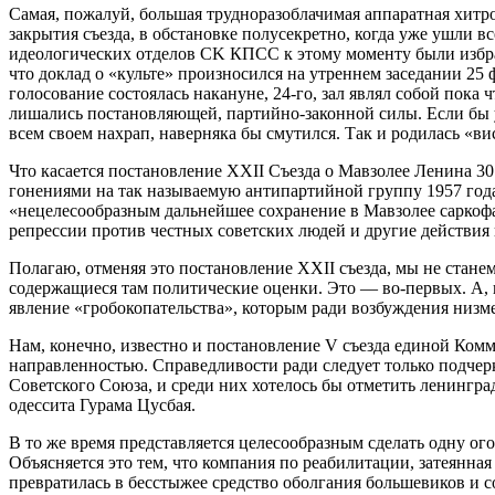
Самая, пожалуй, большая трудноразоблачимая аппаратная хитро
закрытия съезда, в обстановке полусекретно, когда уже ушли 
идеологических отделов CK КПСС к этому моменту были избр
что доклад о «культе» произносился на утреннем заседании 25 
голосование состоялась накануне, 24-го, зал являл собой пока
лишались постановляющей, партийно-законной силы. Если бы у
всем своем нахрап, наверняка бы смутился. Так и родилась «вис
Что касается постановление ХХII Съезда о Мавзолее Ленина 30
гонениями на так называемую антипартийной группу 1957 года,
«нецелесообразным дальнейшее сохранение в Мавзолее саркофа
репрессии против честных советских людей и другие действия 
Полагаю, отменяя это постановление ХХII съезда, мы не стане
содержащиеся там политические оценки. Это — во-первых. А, 
явление «гробокопательства», которым ради возбуждения низ
Нам, конечно, известно и постановление V съезда единой Комм
направленностью. Справедливости ради следует только подчерк
Советского Союза, и среди них хотелось бы отметить ленингр
одессита Гурама Цусбая.
В то же время представляется целесообразным сделать одну ог
Объясняется это тем, что компания по реабилитации, затеянна
превратилась в бесстыжее средство оболгания большевиков и со