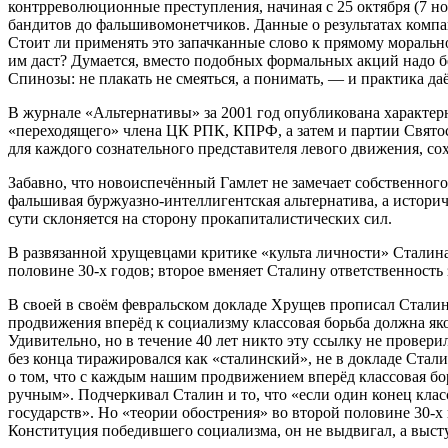
контрреволюционные преступления, начиная с 25 октября (7 н
бандитов до фальшивомонетчиков. Данные о результатах комп
Стоит ли применять это запачканные слово к прямому моральн
им даст? Думается, вместо подобных формальных акций надо б
Спинозы: не плакать не смеяться, а понимать, — и практика даё
В журнале «Альтернативы» за 2001 год опубликована характерн
«переходящего» члена ЦК РПК, КПРФ, а затем и партии Святос
для каждого сознательного представителя левого движения, 
Забавно, что новоиспечённый Гамлет не замечает собственно
фальшивая буржуазно-интеллигентская альтернатива, а историч
сути склоняется на сторону прокапиталистических сил.
В развязанной хрущевцами критике «культа личности» Сталина 
половине 30-х годов; второе вменяет Сталину ответственность
В своей в своём февральском докладе Хрущев прописал Сталин
продвижения вперёд к социализму классовая борьба должна яко
Удивительно, но в течение 40 лет никто эту ссылку не провер
без конца тиражировался как «сталинский», не в докладе Стали
о том, что с каждым нашим продвижением вперёд классовая борь
ручным». Подчеркивал Сталин и то, что «если один конец кла
государств». Но «теории обострения» во второй половине 30-х
Конституция победившего социализма, он не выдвигал, а высту