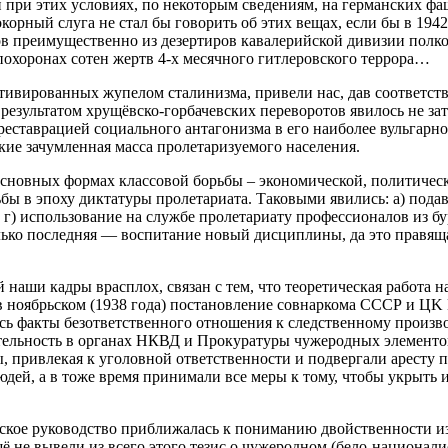
и при этих условиях, по некоторым сведениям, на германских ф
корный слуга не стал бы говорить об этих вещах, если бы в 19
 преимущественно из дезертиров кавалерийской дивизии полков
похоронах сотен жертв 4-х месячного гитлеровского террора…
отивированных жупелом сталинизма, привели нас, дав соответс
 результатом хрущёвско-горбачевских переворотов явилось не за
 реставрацией социального антагонизма в его наиболее вульгарн
кие зачумленная масса пролетаризуемого населения.
 основных формах классовой борьбы – экономической, политиче
 в эпоху диктатуры пролетариата. Таковыми явились: а) подавл
 г) использование на службе пролетариату профессионалов из б
 только последняя — воспитание новый дисциплины, да это правя
 наши кадры врасплох, связан с тем, что теоретическая работа 
 в ноябрьском (1938 года) постановление совнаркома СССР и ЦK
ь факты безответственного отношения к следственному произв
тельность в органах НКВД и Прокуратуры чужеродных элементов,
 привлекая к уголовной ответственности и подвергали аресту п
ей, а в тоже время принимали все меры к тому, чтобы укрыть и
нское руководство приближалась к пониманию двойственности и
щё не вывели из всего этого тезис о чужеродном (бело-национа