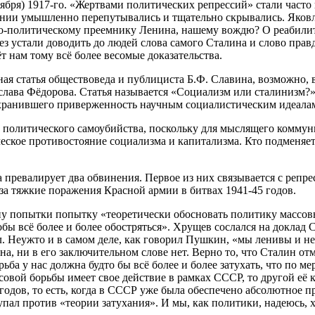
оября) 1917-го. «Жертвами политических репрессий» стали част
ании умышленно перепутывались и тщательно скрывались. Яковл
о-политическому преемнику Ленина, нашему вождю? О реабилита
ез устали доводить до людей слова самого Сталина и слово пра
т нам тому всё более весомые доказательства.
ая статья обществоведа и публициста Б.Ф. Славина, возможно, в
лава Фёдорова. Статья называется «Социализм или сталинизм?»
сохранившего приверженность научным социалистическим идеала
го политического самоубийства, поскольку для мыслящего комм
еское противостояние социализма и капитализма. Кто подменяет
превалирует два обвинения. Первое из них связывается с репре
 за тяжкие поражения Красной армии в битвах 1941-45 годов.
у попытки попытку «теоретически обосновать политику массовы
бы всё более и более обостряться». Хрущев сослался на доклад
ил. Неужто и в самом деле, как говорил Пушкин, «мы ленивы и 
на, ни в его заключительном слове нет. Верно то, что Сталин о
ба у нас должна будто бы всё более и более затухать, что по мер
ссовой борьбы имеет свое действие в рамках СССР, то другой е
 годов, то есть, когда в СССР уже была обеспечено абсолютное 
пал против «теории затухания». И мы, как политики, надеюсь, 