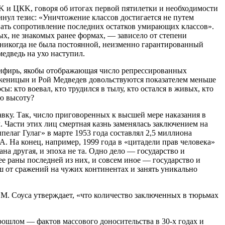
ЦK и ЦКK, говоря об итогах первой пятилетки и необходимости
нул тезис: «Уничтожение классов достигается не путем
ливать сопротивление последних остатков умирающих классов».
х, не знакомых ранее формах, — зависело от степени
, никогда не была постоянной, неизменно гарантированный
едведь на ухо наступил.
 цифирь, якобы отображающая число репрессированных
лженицын и Рой Медведев довольствуются показателем меньше
 кто воевал, кто трудился в тылу, кто остался в живых, кто
ую высоту?
авку. Так, число приговоренных к высшей мере наказания в
 Части этих лиц смертная казнь заменялась заключением на
пелаг Гулаг» в марте 1953 года составлял 2,5 миллиона
. На конец, например, 1999 года в «цитадели прав человека»
на другая, и эпоха не та. Одно дело — государство и
е раны последней из них, и совсем иное — государство и
ш от сражений на чужих континентах и занять уникально
М. Соуса утверждает, «что количество заключенных в тюрьмах
ошлом — фактов массового доносительства в 30-х годах и