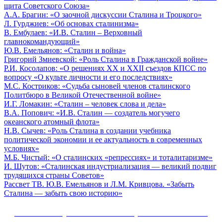
власти
видеоклип
1917
О.А.
Москве
щита Советского Союза»
и
русского
года)».
Гудымо:
в
А.А.
А.А. Брагин: «О заочной дискуссии Сталина и Троцкого»
церкви»
барда
Лекция
«Атомный
2019
Л.
Браги
Л. Гурджиев: «Об основах сталинизма»
Александра
Ю.В.
шантаж
году
Гурджиев:
«О
В. Ембулаев: «И.В. Сталин – Верховный
В.
Харчикова
Емельянова
США
«Об
заочн
главнокомандующий»
Ембулаев:
на
и
Ю.В.
основах
диску
Ю.В. Емельянов: «Сталин и война»
«И.В.
семинаре
выдающаяся
Емельянов:
сталинизма»
Стали
Гри
Григорий Змиевской: «Роль Сталина в Гражданской войне»
Сталин
исторического
роль
«Сталин
и
Зми
Р.И. Косолапов: «О решениях ХХ и ХХII съездов КПСС по
–
лектория
Сталина
и
Р.И.
Троцк
«Ро
вопросу «О культе личности и его последствиях»
Верховный
в
война»
Косолапов:
Ста
М.С. Костриков: «Судьба сыновей членов сталинского
главнокомандующий»
мобилизации
М.С.
«О
в
Политбюро в Великой Отечественной войне»
страны
Костриков:
И.Г.
решениях
Гра
И.Г. Ломакин: «Сталин – человек слова и дела»
на
«Судьба
Ломакин:
ХХ
вой
В.А. Попович: «И.В. Сталин — создатель могучего
создание
В.А.
сыновей
«Сталин
и
океанского атомный флота»
ракетно-
Попович:
членов
–
ХХII
Н.В. Сычев: «Роль Сталина в создании учебника
ядерного
«И.В.
сталинского
человек
съездов
политической экономии и ее актуальность в современных
Н.В.
щита
Сталин
Политбюро
слова
КПСС
условиях»
Сычев:
Советского
—
в
и
по
М.
М.Б. Чистый: «О сталинских «репрессиях» и тоталитаризме»
«Роль
Союза»
создатель
Великой
дела»
вопросу
Чи
И. Шутов: «Сталинская индустриализация — великий подвиг
Сталина
могучего
И.
Отечественной
«О
«О
трудящихся страны Советов»
в
океанского
Шутов:
войне»
культе
ст
Рассвет ТВ. Ю.В. Емельянов и Л.М. Кривцова. «Забыть
создании
атомный
«Сталинская
Рассвет
личности
«р
Сталина — забыть свою историю»
учебника
флота»
индустриализация
ТВ.
и
и
политической
—
Ю.В.
его
то
Сайт Коммунистической партии Российской
экономии
великий
Емельянов
последствиях»