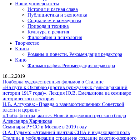
Наши университеты
История и ратная слава
Публицистика и экономика
Социализм и коммунизм
Природа и техника
Культура и религия
Философия и психология
Творчество
Книги
Романы и повести. Рекомендация редактора
Кино
Фильмография. Рекомендация редактора
18.12.2019
Подборка
Подборка художественных фильмов о Сталине
художественных
«На пути к Октябрю (против буржуазных фальсификаций
фильмов
истории 1917 года)». Лекция Ю.В. Емельянова на семинаре
«На
о
исторического лектория
пути
Сталине
Н.В. Алтухова: «Правда о взаимоотношениях Советской
Н.В.
к
власти и церкви»
Алтухова:
Октябрю
«Любо, братцы, жить». Новый видеоклип русского барда
«Правда
«Любо,
(против
Александра Харчикова
о
братцы,
буржуазных
Семинары
Семинары РУСО в Москве в 2019 году
взаимоотношениях
жить».
фальсификаций
РУСО
О.А. Гудымо: «Атомный шантаж США и выдающаяся роль
Советской
Новый
истории
в
Сталина в мобилизации страны на создание ракетно-ядерного