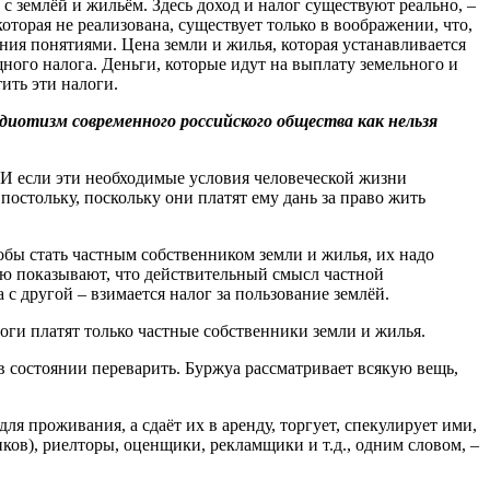
с землёй и жильём. Здесь доход и налог существуют реально, –
которая не реализована, существует только в воображении, что,
ния понятиями. Цена земли и жилья, которая устанавливается
ого налога. Деньги, которые идут на выплату земельного и
ить эти налоги.
иотизм современного российского общества как нельзя
 И если эти необходимые условия человеческой жизни
постольку, поскольку они платят ему дань за право жить
тобы стать частным собственником земли и жилья, их надо
стью показывают, что действительный смысл частной
а с другой – взимается налог за пользование землёй.
логи платят только частные собственники земли и жилья.
в состоянии переварить. Буржуа рассматривает всякую вещь,
для проживания, а сдаёт их в аренду, торгует, спекулирует ими,
ков), риелторы, оценщики, рекламщики и т.д., одним словом, –