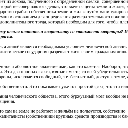
чет из дохода, полученного с определённой сделки, совершённой 
которой не совершаются сделки, это вычет с цены земли и жилья, 
ударство грабит собственника земли и жилья путём манипулирова
мным основанием для определения размера земельного и жилищн
дополнительного труда, который необходим для того, чтобы плат
му нельзя платить и квартплату со стоимости квартиры? Ид
просом.
, а жильё является необходимым условием человеческой жизни.
талистическое государство разрешает жить своим гражданам лишь 
енное и абсолютное владение ими, как это кажется. Наоборот, ч
ими. Эти два простых факта, взятые вместе, со всей убедительно
ороны, исключается свободный, т.е. бесплатный, доступ к земле, 
обственности. Это показывает уже тот простой факт, что эти на
ния человеческого общества, этого буржуазный мозг вообще не 
гащения.
о сам на земле не работает и жильём не пользуется, собственно, 
 капиталисты (собственники крупных средств производства и бан