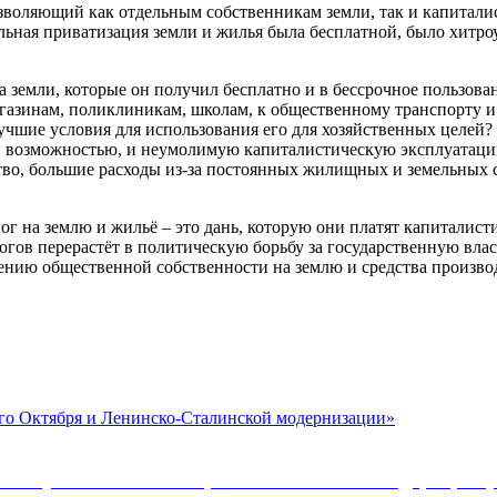
озволяющий как отдельным собственникам земли, так и капиталис
льная приватизация земли и жилья была бесплатной, было хитро
а земли, которые он получил бесплатно и в бессрочное пользова
магазинам, поликлиникам, школам, к общественному транспорту и
лучшие условия для использования его для хозяйственных целей? 
ой возможностью, и неумолимую капиталистическую эксплуатацию
абство, большие расходы из-за постоянных жилищных и земельн
г на землю и жильё – это дань, которую они платят капиталисти
алогов перерастёт в политическую борьбу за государственную вла
лению общественной собственности на землю и средства произво
ого Октября и Ленинско-Сталинской модернизации»
Коммунистической партии Российской Федерации 