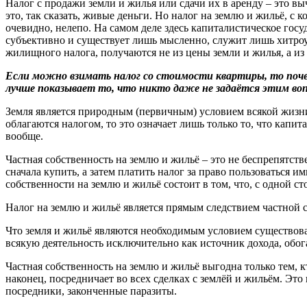
Налог с продажи земли и жилья или сдачи их в аренду – это вы
это, так сказать, живые деньги. Но налог на землю и жильё, с 
очевидно, нелепо. На самом деле здесь капиталистическое гос
субъективно и существует лишь мысленно, служит лишь хитроу
жилищного налога, получаются не из цены земли и жилья, а из 
Если можно взимать налог со стоимости квартиры, то поче
лучше показывает то, что никто даже не задаётся этим во
Земля является природным (первичным) условием всякой жизни
облагаются налогом, то это означает лишь только то, что капи
вообще.
Частная собственность на землю и жильё – это не беспрепятств
сначала купить, а затем платить налог за право пользоваться 
собственности на землю и жильё состоит в том, что, с одной ст
Налог на землю и жильё является прямым следствием частной с
Что земля и жильё являются необходимым условием существова
всякую деятельность исключительно как источник дохода, обо
Частная собственность на землю и жильё выгодна только тем, кт
наконец, посредничает во всех сделках с землёй и жильём. Это
посредники, законченные паразиты.