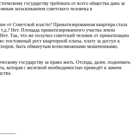
тическому государству требовать от всего общества дань за
умным затаскиванием советского человека в
ние от Советской власти? Приватизированная квартира стала
 т.д.? Нет. Площадь приватизированного участка земли
Нет. Так, что же получил советский человек от приватизации
: постоянный рост квартирной платы, плату за доступ к
ых споров, быть обманутым всевозможными мошенниками,
ческому государству за право жить. Отсюда, далее, поднимать
сть, которая с железной необходимостью приведёт к замене
дства.
(КПРФ)