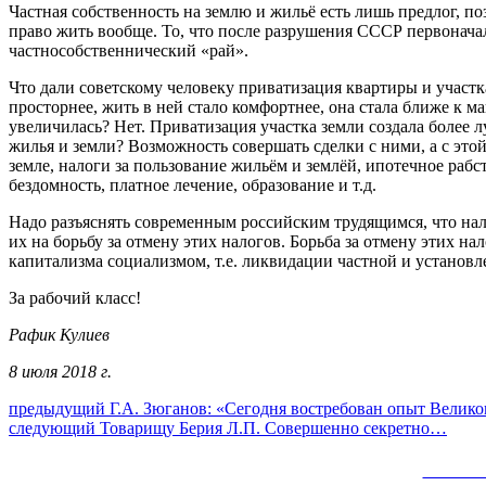
Частная собственность на землю и жильё есть лишь предлог, п
право жить вообще. То, что после разрушения СССР первонача
частнособственнический «рай».
Что дали советскому человеку приватизация квартиры и участк
просторнее, жить в ней стало комфортнее, она стала ближе к 
увеличилась? Нет. Приватизация участка земли создала более 
жилья и земли? Возможность совершать сделки с ними, а с эт
земле, налоги за пользование жильём и землёй, ипотечное р
бездомность, платное лечение, образование и т.д.
Надо разъяснять современным российским трудящимся, что нало
их на борьбу за отмену этих налогов. Борьба за отмену этих н
капитализма социализмом, т.е. ликвидации частной и установ
За рабочий класс!
Рафик Кулиев
8 июля 2018 г.
Навигация
Предыдущий
предыдущий
Г.А. Зюганов: «Сегодня востребован опыт Велик
Следующее
пост:
следующий
Товарищу Берия Л.П. Совершенно секретно…
по
сообщение:
записям
Сайт 